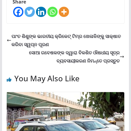
Share
ପାଂଚ ଶିଶୁଙ୍କ ଭାରତୀୟ କ୍ରିକେଟ୍ ଟିମ୍‌ର ଖେଳାଳିଙ୍କୁ ସାକ୍ଷାତ
କରିବା ସ୍ୱପ୍ନ ପୂରଣ
ସୋଆ ଗବେଷକଙ୍କ ଦ୍ୱାରା ବିକଶିତ ଔଷଧୀୟ ସୂତ୍ର
ବ୍ୟବସାୟୀକରଣ ନିମନ୍ତେ ପ୍ରସ୍ତୁତ
You May Also Like