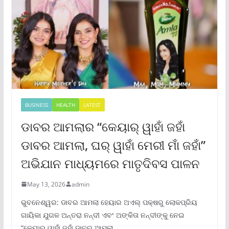
BUSINESS
HEALTH
LATEST
ଡାବର ଆମଲାର “କେୟାର୍ ୱାହାଁ ଜହାଁ
ଡାବର ଆମଲା, ଘର୍ ୱାହାଁ ମେରୀ ମାଁ ଜହାଁ”
ଅଭିଯାନ ମାଧ୍ୟମରେ ମାତୃଦିବସ ପାଳନ
May 13, 2026
admin
ଭୁବନେଶ୍ୱର: ଡାବର ଆମଲା ହେୟାର ଅଏଲ୍ ପକ୍ଷରୁ ଲୋକପ୍ରିୟ
ଗାୟିକା ଯୁଗଳ ଅନ୍ତରା ନନ୍ଦୀ ଏବଂ ଅଙ୍କିତା ନନ୍ଦୀଙ୍କୁ ନେଇ
“କେୟାର୍ ୱାହାଁ ଜହାଁ ଡାବର ଆମଲା,