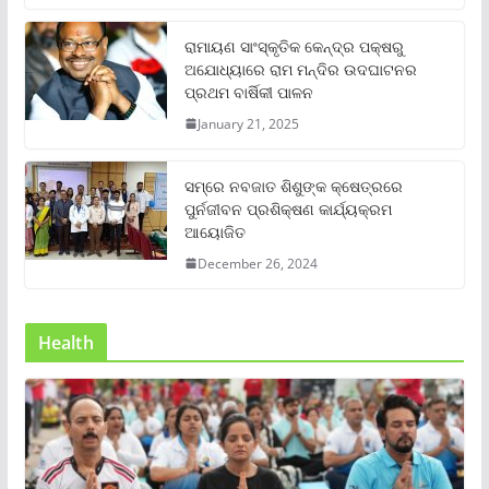
ରାମାୟଣ ସାଂସ୍କୃତିକ କେନ୍ଦ୍ର ପକ୍ଷରୁ
ଅଯୋଧ୍ୟାରେ ରାମ ମନ୍ଦିର ଉଦଘାଟନର
ପ୍ରଥମ ବାର୍ଷିକୀ ପାଳନ
January 21, 2025
ସମ୍‌ରେ ନବଜାତ ଶିଶୁଙ୍କ କ୍ଷେତ୍ରରେ
ପୁର୍ନଜୀବନ ପ୍ରଶିକ୍ଷଣ କାର୍ଯ୍ୟକ୍ରମ
ଆୟୋଜିତ
December 26, 2024
Health