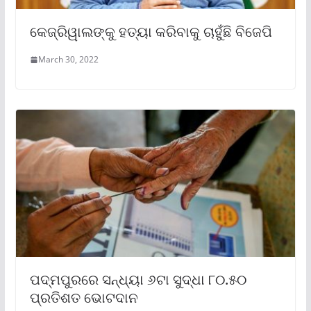
କେଜ୍ରିୱାଲଙ୍କୁ ହତ୍ୟା କରିବାକୁ ଚାହୁଁଛି ବିଜେପି
March 30, 2022
ପଦ୍ମପୁରରେ ସନ୍ଧ୍ୟା ୬ଟା ସୁଦ୍ଧା ୮୦.୫୦
ପ୍ରତିଶତ ଭୋଟଦାନ