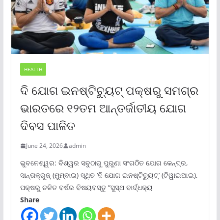
HEALTH
ଦି ଯୋଗ ଇନଷ୍ଟିଚ୍ୟୁଟ୍ ପକ୍ଷରୁ ସମଗ୍ର
ଭାରତରେ ୧୨ତମ ଆନ୍ତର୍ଜାତୀୟ ଯୋଗ
ଦିବସ ପାଳିତ
June 24, 2026
admin
ଭୁବନେଶ୍ୱର: ବିଶ୍ୱର ସବୁଠାରୁ ପୁରୁଣା ସଂଗଠିତ ଯୋଗ କେନ୍ଦ୍ର,
ସାନ୍ତାକ୍ରୁଜ୍ (ମୁମ୍ବାଇ) ସ୍ଥିତ ‘ଦି ଯୋଗ ଇନଷ୍ଟିଚ୍ୟୁଟ୍‌’ (ଟିୱାଇଆଇ),
ପକ୍ଷରୁ ଚଳିତ ବର୍ଷର ବିଷୟବସ୍ତୁ “ସୁସ୍ଥ ବାର୍ଦ୍ଧକ୍ୟ
Share