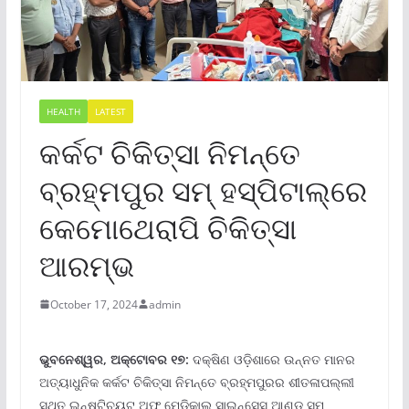
HEALTH
LATEST
କର୍କଟ ଚିକିତ୍ସା ନିମନ୍ତେ
ବ୍ରହ୍ମପୁର ସମ୍ ହସ୍ପିଟାଲ୍‌ରେ
କେମୋଥେରାପି ଚିକିତ୍ସା
ଆରମ୍ଭ
October 17, 2024
admin
ଭୁବନେଶ୍ୱର, ଅକ୍ଟୋବର ୧୭:
ଦକ୍ଷିଣ ଓଡ଼ିଶାରେ ଉନ୍ନତ ମାନର
ଅତ୍ୟାଧୁନିକ କର୍କଟ ଚିକିତ୍ସା ନିମନ୍ତେ ବ୍ରହ୍ମପୁରର ଶୀତଳାପଲ୍ଲୀ
ସ୍ଥିତ ଇନ୍‌ଷ୍ଟିଚ୍ୟୁଟ୍ ଅଫ୍ ମେଡିକାଲ୍ ସାଇନ୍‌ସେସ୍ ଆଣ୍ଡ ସମ