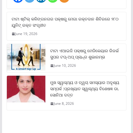
ଟାଟା ଷ୍ଟିଲ୍‌ କଳିଙ୍ଗନଗର ପକ୍ଷରୁ ମେଗା ରକ୍ତଦାନ ଶିବିରରେ ୨୮୦
ୟୁନିଟ୍‌ ରକ୍ତ ସଂଗୃହୀତ
June 19, 2026
ଟାଟା ଏଆଇଜି ପକ୍ଷରୁ ମେଡିକେୟାର ରିଜର୍ଭ
ସୁପର ଟପ୍‌-ଅପ୍ ପ୍ଲାନ୍‌ର ଶୁଭାରମ୍ଭ
June 10, 2026
ମୁଖ ସ୍ୱାସ୍ଥ୍ୟ ଓ ତ୍ୱଚା ସମସ୍ୟାର ଅଦୃଶ୍ୟ
ସମ୍ପର୍କ :ପ୍ରଖ୍ୟାତ ସ୍ୱାସ୍ଥ୍ୟ ବିଶେଷଜ୍ଞ ଡା.
ସୋନିଆ ଦତ୍ତ
June 8, 2026