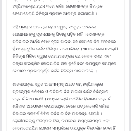
ହସ୍ପିଟାଲ-କ୍ୟାମ୍ପସ ୩ରେ କର୍କଟ ରୋଗୀମାନଙ୍କ ନିମନ୍ତେ
କେମୋଥେରାପି ଚିକିତ୍ସା ପ୍ରଦାନ ଆରମ୍ଭ କରାଯାଇଛି ।
ଏହି ପ୍ରୟାସ ଆରମ୍ଭ ହେବା ଦ୍ୱାରା ସଂପୃକ୍ତ ଅଂଚଳର
ରୋଗୀମାନଙ୍କୁ ଦୂରସ୍ଥାନକୁ ଯିବାକୁ ପଡ଼ିବ ନାହିଁ । ସେମାନଙ୍କ
ପରିବାରର ଆର୍ଥକ ବୋଝ ହ୍ରାସ ପାଇବା ସହ ସେମାନେ ନିଜ ଅଂଚଳରେ
ହିଁ ଅତ୍ୟାଧୁନିକ କର୍କଟ ଚିକିତ୍ସା ପାଇପାରିବେ । ଏଠାରେ କେମୋଥେରାପି
ଚିକିତ୍ସା ମିଳିବା ଦ୍ୱାରା ରୋଗୀମାନଙ୍କର ଯେ କେବଳ ସମୟ ଏବଂ
ଟଙ୍କା ସଂରକ୍ଷିତ ହୋଇପାରିବ ତାହା ନୁହେଁ ବରଂ ଉପଯୁକ୍ତ ସମୟରେ
ସେମାନେ ପ୍ରଭାବପୂର୍ଣ୍ଣ କର୍କଟ ଚିକିତ୍ସା ପାଇପାରିବେ ।
ଶୀତଳାପଲ୍ଲୀ ସ୍ଥିତ ଆଇଏମ୍‌ଏସ୍ ଆଣ୍ଡ ସମ୍ ହସ୍ପିଟାଲ୍‌ରେ
ପ୍ରତ୍ୟେକ ଶନିବାର ଓ ରବିବାର ଦିନ ମାଗଣା କର୍କଟ ଚିକିତ୍ସାର
ପରାମର୍ଶ ଦିଆଯାଉଛି । ଅଙ୍କୋଲୋଜି ମେଡିସିନ ବିଭାଗର ପରାମର୍ଶ
ଶନିବାର ଆୟୋଜନ କରାଯାଉଥିବା ବେଳେ ଅଙ୍କୋଲୋଜି ସର୍ଜରୀ
ବିଭାଗର ପରାମର୍ଶ ଶିବିର ରବିବାର ଦିନ ଉପଲବ୍ଧ ହେଉଛି ।
ରୋଗୀମାନଙ୍କୁ ଚିକିତ୍ସାର ଦିଗ, ଉପଦେଶ, ଅସ୍ତ୍ରୋପଚାର ଏବଂ
କେମୋଥେରାପିର ଯୋଜନା ସମ୍ପର୍କରେ ଉପଯୁକ୍ତ ଦିଗଦର୍ଶନ ଦେବା ହିଁ