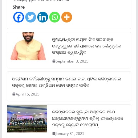
Share
ମୁଖ୍ୟମନ୍ତ୍ରୀ ନାୟାବ ସିଂହ ସଇନୀଙ୍କ
ନେତୃତ୍ୱରେ ହରିୟାଣାରେ ଜନ କୈନ୍ଦ୍ରୀକ
ସଂସ୍କାର ତ୍ୱରାନ୍ୱିତ
September 3, 2025
ଅଗ୍ନିଶମ କର୍ମଚାରୀଙ୍କୁ ସମ୍ମାନ ଜଣାଇ ଟାଟା ଷ୍ଟିଲ କଳିଙ୍ଗନଗର
ପକ୍ଷରୁ ଜାତୀୟ ଅଗ୍ନିଶମ ସେବା ସପ୍ତାହ ପାଳିତ
April 15, 2025
କଳିଙ୍ଗନଗର ସୁକିନ୍ଦା ଅଞ୍ଚଳର ୧୫୦
ଛାତ୍ରଛାତ୍ରୀଙ୍କୁଟାଟା ଷ୍ଟିଲ୍ ଫାଉଣ୍ଡେସନ
ପକ୍ଷରୁ ଜ୍ୟୋତି ଫେଲୋସିପ୍‌
January 31, 2025