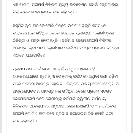
ଏହି ମାଗଣା ପରାମର୍ଶ ଶିବିରର ମୁଖ୍ୟ ଉଦ୍ଦେଶ୍ୟ ବୋଲି ହସ୍ପିଟାଲ୍‌ର
ନିର୍ଦ୍ଦେଶକ ଦେବପ୍ରସାଦ ଦାଶ କହିଛନ୍ତି ।
ହସ୍ପିଟାଲ୍‌ର ଅଙ୍କୋଲୋଜି ଟିମ୍‌ରେ ଉଚ୍ଚ ଅନୁଭୂତି ସମ୍ପନ୍ନ
ଡାକ୍ତରମାନେ ରହିଥିବା ବେଳେ ସେମାନେ ପ୍ରତ୍ୟେକ ରୋଗୀଙ୍କର
ଚିକିତ୍ସା ଓ ଯତ୍ନ ନେଉଛନ୍ତି । ବର୍ତମାନ କେମୋଥେରାପି ଚିକିତ୍ସା
ଆରମ୍ଭ ହେବା ପରେ ରୋଗୀମାନେ କର୍କଟର ସମସ୍ତ ପ୍ରକାର ଚିକିତ୍ସା
ଏଠାରେ ପାଇପାରିବେ ।
ପ୍ରଥମ ଥର ପାଇଁ ଜଣେ ୨୫ ବର୍ଷୀୟ ଯୁବକଙ୍କର ଏହି
ଡାକ୍ତରଖାନାରେ ଷ୍ଟେଜ୍ ୩ ରେକ୍ଟାଲ୍ କର୍କଟ ହୋଇଥିବା ଜଣା ପଡ଼ିବା
ପରେ ଚିକିତ୍ସା ଆରମ୍ଭ ହୋଇଛି । ତାଙ୍କର ଉଭୟ କେମୋଥେରାପି ଓ
ଅସ୍ତ୍ରୋପଚାରର ଆବଶ୍ୟକତା ରହିଥିବା ବେଳେ ପ୍ରଥମ ସ୍ତରର
କେମୋଥେରାପି ପରେ ରୋଗୀଙ୍କୁ ବର୍ତମାନ ଦ୍ୱିତୀୟ ପର୍ଯ୍ୟାୟ
ଚିକିତ୍ସାର ଆବଶ୍ୟକତା ଅନୁଯାୟୀ କେମୋଥେରାପି ଏବଂ ଟାର୍ଗେଟେଡ୍
ଥେରାପି ଗୋଟିଏ ଛାତ ତଳେ ପ୍ରଦାନ କରାଯାଇପାରିବ ବୋଲି ଶ୍ରୀ
ଦାଶ କହିଛନ୍ତି ।