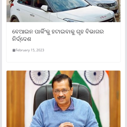
ବେଆଇନ ପାର୍କିଂକୁ ହଟାଇବାକୁ ଗୃହ ବିଭାଗର
ନିର୍ଦ୍ଦେଶ
February 15, 2023