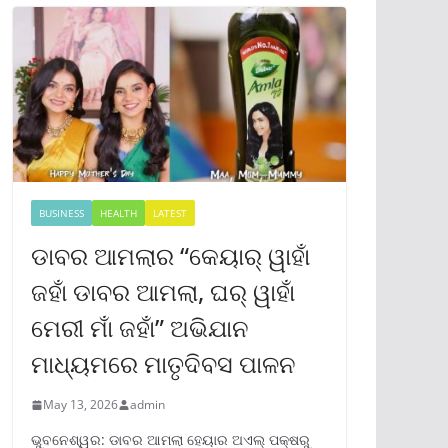
BUSINESS
HEALTH
LATEST
ଡାବର ଆମଲାର “କେୟାର୍ ୱାହାଁ
ଜହାଁ ଡାବର ଆମଲା, ଘର୍ ୱାହାଁ
ମେରୀ ମାଁ ଜହାଁ” ଅଭିଯାନ
ମାଧ୍ୟମରେ ମାତୃଦିବସ ପାଳନ
May 13, 2026
admin
ଭୁବନେଶ୍ୱର: ଡାବର ଆମଲା ହେୟାର ଅଏଲ୍ ପକ୍ଷରୁ