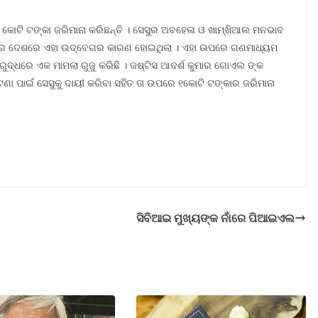
 କୋଟି ଟଙ୍କା ଜରିମାନା କରିଛନ୍ତି । ସେସୁର ଅବହେଳା ଓ ଖାମ୍ଖିଆଲ ମନଭାବ
ସମଗ୍ର ଦେଶରେ ଏହା ଉଦ୍ବେଗର କାରଣ ହୋଇଥିଲା । ଏହା ଉପରେ ଗଣମାଧ୍ୟମ
ରୁଦ୍ଧରେ ଏକ ମାମଲା ରୁଜୁ କରିଛି । ଜଷ୍ଟିସ ଆଦର୍ଶ କୁମାର ଗୋଏଲ ଙ୍କ
ଟଣା ପାଇଁ ସେସୁକୁ ଦାୟୀ କରିବା ସହିତ ତା ଉପରେ ୧କୋଟି ଟଙ୍କାର ଜରିମାନା
ସିବିଆଇ ମୁଖ୍ୟଙ୍କ ନାଁରେ ପିଆଇଏଲ