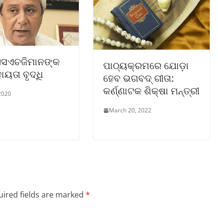
 ଏସଏଚଜିମାନଙ୍କ
ପାଠ୍ୟକ୍ରମରେ ଯୋଡ଼ା
ୟତା ବୃଦ୍ଧି
ହେବ ଭଗବଦ୍ ଗୀତା:
କର୍ଣ୍ଣାଟକ ଶିକ୍ଷା ମନ୍ତ୍ରୀ
2020
March 20, 2022
ired fields are marked
*