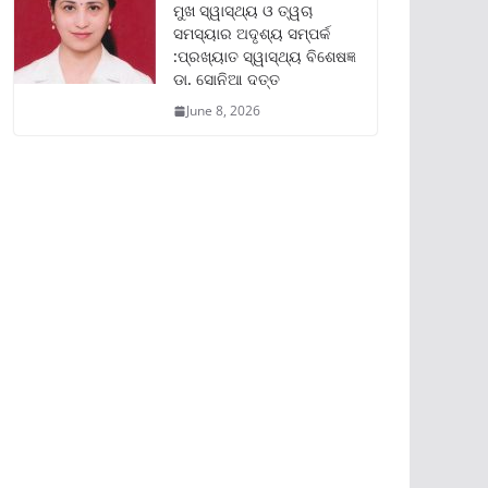
ମୁଖ ସ୍ୱାସ୍ଥ୍ୟ ଓ ତ୍ୱଚା
ସମସ୍ୟାର ଅଦୃଶ୍ୟ ସମ୍ପର୍କ
:ପ୍ରଖ୍ୟାତ ସ୍ୱାସ୍ଥ୍ୟ ବିଶେଷଜ୍ଞ
ଡା. ସୋନିଆ ଦତ୍ତ
June 8, 2026