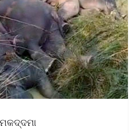
ର ମକଦ୍ଦମା