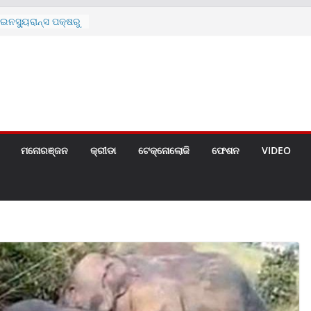
ନସ୍ୟୁରାନ୍ସ ପକ୍ଷରୁ
 ନେଇ ପ୍ରସ୍ତୁତ ନୂଆ
ନ୍ମୋଚିତ
ାରଙ୍କୁ ଚେୟାର ମାଡ଼
ରେ ସ୍କୁଲ ଛୁଟି
ୁଣୀର ମୃତ୍ୟୁ
଼ିତଙ୍କୁ ହତ୍ୟା,
ଆକ୍ରମଣର ଧମକ
ମନୋରଞ୍ଜନ
କ୍ରୀଡା
ଟେକ୍ନୋଲୋଜି
ଫେଶନ
VIDEO