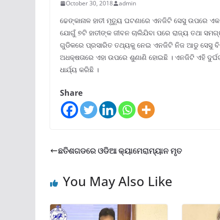
October 30, 2018
admin
ଢେଙ୍କାନାଳ ହାତୀ ମୃତ୍ୟୁ ଘଟଣାରେ ଏନଜିଟି ସେସୁ ଉପରେ ଏକ
ଯୋଗୁଁ ୭ଟି ହାତୀଙ୍କ ଜୀବନ ଚାଲିଯିବା ପରେ ରାଜ୍ୟ ତଥା 
ଗୁଡିକରେ ପ୍ରସାରିତ ତଥ୍ୟକୁ ନେଇ ଏନଜିଟି ନିଜ ଆଡୁ ସେସୁ ବି
ଅଧକ୍ଷତାରେ ଏହା ଉପରେ ଶୁଣାଣି ହୋଇଛି । ଏନଜିଟି ଏହି ଦୁର୍ଘ
ଧାର୍ଯ୍ୟ କରିଛି ।
Share
ଛତିଶଗଡରେ ଓଡିଆ କ୍ୟାମେରାମ୍ୟାନ ମୃତ
You May Also Like