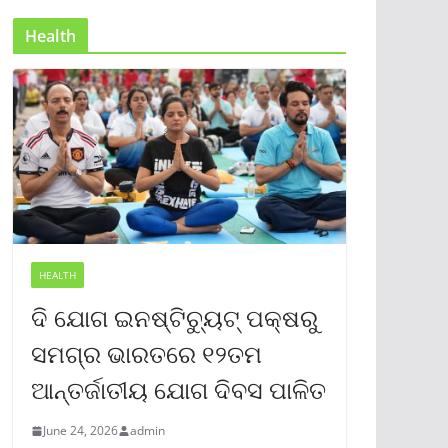
Health
HEALTH
ଦି ଯୋଗ ଇନଷ୍ଟିଚ୍ୟୁଟ୍ ପକ୍ଷରୁ
ସମଗ୍ର ଭାରତରେ ୧୨ତମ
ଆନ୍ତର୍ଜାତୀୟ ଯୋଗ ଦିବସ ପାଳିତ
June 24, 2026
admin