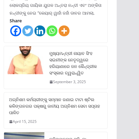
ଲୋକପ୍ରିୟ ଗାୟିକା ଯୁଗଳ ଅନ୍ତରା ନନ୍ଦୀ ଏବଂ ଅଙ୍କିତା
ନନ୍ଦୀଙ୍କୁ ନେଇ “କେୟାର୍ ୱାହାଁ ଜହାଁ ଡାବର ଆମଲା,
Share
ମୁଖ୍ୟମନ୍ତ୍ରୀ ନାୟାବ ସିଂହ
ସଇନୀଙ୍କ ନେତୃତ୍ୱରେ
ହରିୟାଣାରେ ଜନ କୈନ୍ଦ୍ରୀକ
ସଂସ୍କାର ତ୍ୱରାନ୍ୱିତ
September 3, 2025
ଅଗ୍ନିଶମ କର୍ମଚାରୀଙ୍କୁ ସମ୍ମାନ ଜଣାଇ ଟାଟା ଷ୍ଟିଲ
କଳିଙ୍ଗନଗର ପକ୍ଷରୁ ଜାତୀୟ ଅଗ୍ନିଶମ ସେବା ସପ୍ତାହ
ପାଳିତ
April 15, 2025