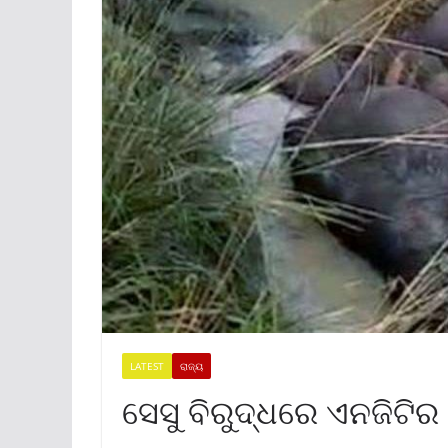
LATEST
ରାଜ୍ୟ
ସେସୁ ବିରୁଦ୍ଧରେ ଏନଜିଟି