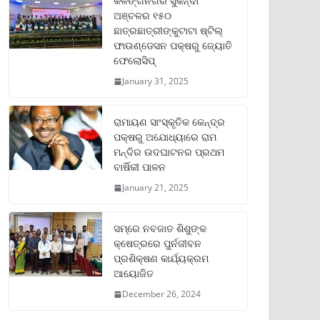
କଳିଙ୍ଗନଗର ସୁକିନ୍ଦା
ଅଞ୍ଚଳର ୧୫୦
ଛାତ୍ରଛାତ୍ରୀଙ୍କୁଟାଟା ଷ୍ଟିଲ୍
ଫାଉଣ୍ଡେସନ ପକ୍ଷରୁ ଜ୍ୟୋତି
ଫେଲୋସିପ୍‌
January 31, 2025
ରାମାୟଣ ସାଂସ୍କୃତିକ କେନ୍ଦ୍ର
ପକ୍ଷରୁ ଅଯୋଧ୍ୟାରେ ରାମ
ମନ୍ଦିର ଉଦଘାଟନର ପ୍ରଥମ
ବାର୍ଷିକୀ ପାଳନ
January 21, 2025
ସମ୍‌ରେ ନବଜାତ ଶିଶୁଙ୍କ
କ୍ଷେତ୍ରରେ ପୁର୍ନଜୀବନ
ପ୍ରଶିକ୍ଷଣ କାର୍ଯ୍ୟକ୍ରମ
ଆୟୋଜିତ
December 26, 2024