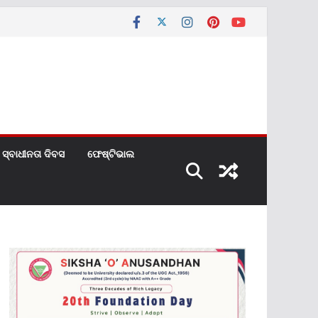
ସ୍ବାଧୀନତା ଦିବସ
ଫେଷ୍ଟିଭାଲ