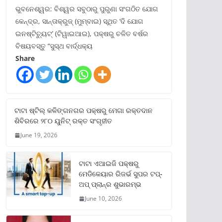
ଭୁବନେଶ୍ୱର: ବିଶ୍ୱର ସବୁଠାରୁ ପୁରୁଣା ସଂଗଠିତ ଯୋଗ
କେନ୍ଦ୍ର, ସାନ୍ତାକ୍ରୁଜ୍ (ମୁମ୍ବାଇ) ସ୍ଥିତ ‘ଦି ଯୋଗ
ଇନଷ୍ଟିଚ୍ୟୁଟ୍‌’ (ଟିୱାଇଆଇ), ପକ୍ଷରୁ ଚଳିତ ବର୍ଷର
ବିଷୟବସ୍ତୁ “ସୁସ୍ଥ ବାର୍ଦ୍ଧକ୍ୟ
Share
ଟାଟା ଷ୍ଟିଲ୍‌ କଳିଙ୍ଗନଗର ପକ୍ଷରୁ ମେଗା ରକ୍ତଦାନ
ଶିବିରରେ ୨୮୦ ୟୁନିଟ୍‌ ରକ୍ତ ସଂଗୃହୀତ
June 19, 2026
ଟାଟା ଏଆଇଜି ପକ୍ଷରୁ
ମେଡିକେୟାର ରିଜର୍ଭ ସୁପର ଟପ୍‌-
ଅପ୍ ପ୍ଲାନ୍‌ର ଶୁଭାରମ୍ଭ
June 10, 2026