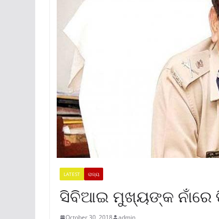
LATEST
ରାଜ୍ୟ
ସିବିଆଇ ମୁଖ୍ୟଙ୍କ ନାଁର
October 30, 2018
admin