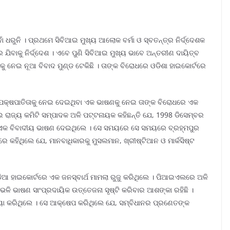
ାଁ ଧରୁନି । ପ୍ରଥମେ ସିବିଆଇ ମୁଖ୍ୟ ଆଲୋକ ବର୍ମା ଓ ସ୍ବତନ୍ତ୍ର ନିର୍ଦ୍ଦେଶକ
ିବାକୁ ନିର୍ଦ୍ଦେଶ । ଏବେ ପୁଣି ସିବିଆଇ ମୁଖ୍ୟ ଭାବେ ଅନ୍ତରୀଣ ଦାୟିତ୍ବ
ନେଇ ନୂଆ ବିବାଦ ମୁଣ୍ଡ ଟେକିଛି । ତାଙ୍କ ବିରୋଧରେ ଓଡିଶା ହାଇକୋର୍ଟରେ
ର ପକ୍ଷପାତିତାକୁ ନେଇ ଦେଇଥିବା ଏକ ଭାଷଣକୁ ନେଇ ତାଙ୍କ ବିରୋଧରେ ଏକ
ିଆଇ ରାଜ୍ୟ କମିଟି ସମ୍ପାଦକ ଅଳି ପଟ୍ଟନାୟକ କହିଛନ୍ତି ଯେ, 1998 ଡିସେମ୍ବର
ତି ଏକ ବିବାଦୀୟ ଭାଷଣ ଦେଇଥିଲେ । ସେ ସମୟରେ ସେ ସମୟରେ ବ୍ରହ୍ମପୁର
େ କହିଥିଲେ ଯେ, ମାନବାଧିକାରକୁ ମୁସଲମାନ, ଖ୍ରୀଷ୍ଟିଆନ ଓ ମାର୍କସିଷ୍ଟ
ଆ ହାଇକୋର୍ଟରେ ଏକ ଜନସ୍ବାର୍ଥ ମାମଲା ରୁଜୁ କରିଥିଲେ । ପିଆଇଏଲରେ ଅଳି
ି ଭାଷଣ ସାଂପ୍ରଦାୟିକ ଉତ୍ତେଜନା ସୃଷ୍ଟି କରିବାର ଆଶଙ୍କା ରହିଛି ।
ୟା କରିଥିଲେ । ସେ ଆକ୍ଷେପ କରିଥିଲେ ଯେ, ସମ୍ବିଧାନର ପ୍ରଣେତଙ୍କ