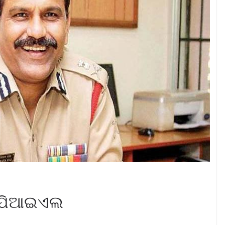
େ ପିଆଇଏଲ