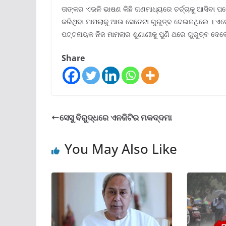
ତାଙ୍କର ଏଭଳି ଭାଷଣ କିଛି ଗଣମାଧ୍ୟରେ ଚର୍ଚ୍ଚାକୁ ଆସିବା ପ
କରିଥିବା ମାମଲାକୁ ଆଉ ସେତେଟା ଗୁରୁତ୍ବ ଦେଇନଥିଲେ । ଏବେ 
ପଟ୍ଟନାୟକ ନିଜ ମାମଲାର ଶୁଣାଣୀକୁ ପୁଣି ଥରେ ଗୁରୁତ୍ବ ଦେବେ
Share
ସେସୁ ବିରୁଦ୍ଧରେ ଏନଜିଟିର ମକଦ୍ଦମା
You May Also Like