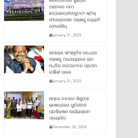
କଳିଙ୍ଗନଗର ସୁକିନ୍ଦା
ଅଞ୍ଚଳର ୧୫୦
ଛାତ୍ରଛାତ୍ରୀଙ୍କୁଟାଟା ଷ୍ଟିଲ୍
ଫାଉଣ୍ଡେସନ ପକ୍ଷରୁ ଜ୍ୟୋତି
ଫେଲୋସିପ୍‌
January 31, 2025
ରାମାୟଣ ସାଂସ୍କୃତିକ କେନ୍ଦ୍ର
ପକ୍ଷରୁ ଅଯୋଧ୍ୟାରେ ରାମ
ମନ୍ଦିର ଉଦଘାଟନର ପ୍ରଥମ
ବାର୍ଷିକୀ ପାଳନ
January 21, 2025
ସମ୍‌ରେ ନବଜାତ ଶିଶୁଙ୍କ
କ୍ଷେତ୍ରରେ ପୁର୍ନଜୀବନ
ପ୍ରଶିକ୍ଷଣ କାର୍ଯ୍ୟକ୍ରମ
ଆୟୋଜିତ
December 26, 2024