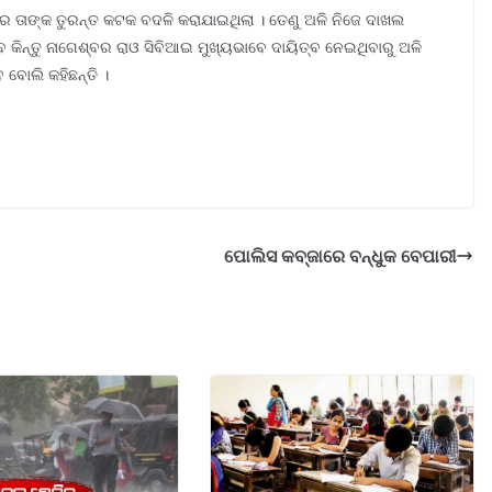
ରେ ତାଙ୍କ ତୁରନ୍ତ କଟକ ବଦଳି କରାଯାଇଥିଲା । ତେଣୁ ଅଳି ନିଜେ ଦାଖଲ
କିନ୍ତୁ ନାଗେଶ୍ବର ରାଓ ସିବିଆଇ ମୁଖ୍ୟଭାବେ ଦାୟିତ୍ବ ନେଇଥିବାରୁ ଅଳି
 ବୋଲି କହିଛନ୍ତି ।
ପୋଲିସ କବ୍ଜାରେ ବନ୍ଧୁକ ବେପାରୀ