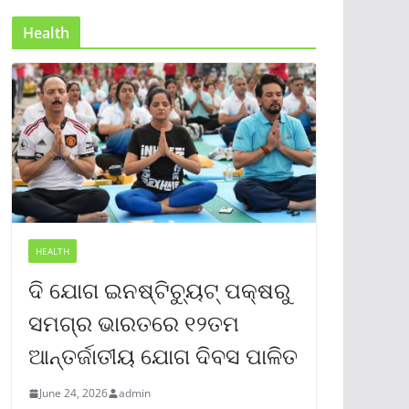
Health
HEALTH
ଦି ଯୋଗ ଇନଷ୍ଟିଚ୍ୟୁଟ୍ ପକ୍ଷରୁ
ସମଗ୍ର ଭାରତରେ ୧୨ତମ
ଆନ୍ତର୍ଜାତୀୟ ଯୋଗ ଦିବସ ପାଳିତ
June 24, 2026
admin