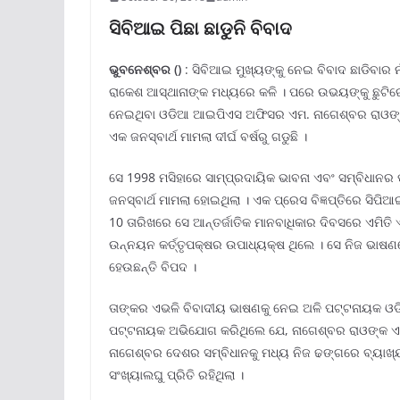
ସିବିଆଇ ପିଛା ଛାଡୁନି ବିବାଦ
ଭୁବନେଶ୍ବର
()
: ସିବିଆଇ ମୁଖ୍ୟଙ୍କୁ ନେଇ ବିବାଦ ଛାଡିବାର ନ
ରାକେଶ ଆସ୍ଥାନାଙ୍କ ମଧ୍ୟରେ କଳି । ପରେ ଉଭୟଙ୍କୁ ଛୁଟିରେ ଯ
ନେଇଥିବା ଓଡିଆ ଆଇପିଏସ ଅଫିସର ଏମ. ନାଗେଶ୍ବର ରାଓଙ୍କୁ 
ଏକ ଜନସ୍ବାର୍ଥ ମାମଲା ଦୀର୍ଘ ବର୍ଷରୁ ଗଡୁଛି ।
ସେ 1998 ମସିହାରେ ସାମ୍ପ୍ରଦାୟିକ ଭାବନା ଏବଂ ସମ୍ବିଧାନ
ଜନସ୍ବାର୍ଥ ମାମଲା ହୋଇଥିଲା । ଏକ ପ୍ରେସ ବିଜ୍ଞପ୍ତିରେ ସିପ
10 ତାରିଖରେ ସେ ଆନ୍ତର୍ଜାତିକ ମାନବାଧିକାର ଦିବସରେ ଏମି
ଉନ୍ନୟନ କର୍ତ୍ତୃପକ୍ଷର ଉପାଧ୍ୟକ୍ଷ ଥିଲେ । ସେ ନିଜ ଭାଷଣର
ହେଉଛନ୍ତି ବିପଦ ।
ତାଙ୍କର ଏଭଳି ବିବାଦୀୟ ଭାଷଣକୁ ନେଇ ଅଳି ପଟ୍ଟନାୟକ ଓଡି
ପଟ୍ଟନାୟକ ଅଭିଯୋଗ କରିଥିଲେ ଯେ, ନାଗେଶ୍ବର ରାଓଙ୍କ ଏଭଳ
ନାଗେଶ୍ବର ଦେଶର ସମ୍ବିଧାନକୁ ମଧ୍ୟ ନିଜ ଢଙ୍ଗରେ ବ୍ୟାଖ୍
ସଂଖ୍ୟାଲଘୁ ପ୍ରିତି ରହିଥିଲା ।