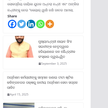
ଲୋକପ୍ରିୟ ଗାୟିକା ଯୁଗଳ ଅନ୍ତରା ନନ୍ଦୀ ଏବଂ ଅଙ୍କିତା
ନନ୍ଦୀଙ୍କୁ ନେଇ “କେୟାର୍ ୱାହାଁ ଜହାଁ ଡାବର ଆମଲା,
Share
ମୁଖ୍ୟମନ୍ତ୍ରୀ ନାୟାବ ସିଂହ
ସଇନୀଙ୍କ ନେତୃତ୍ୱରେ
ହରିୟାଣାରେ ଜନ କୈନ୍ଦ୍ରୀକ
ସଂସ୍କାର ତ୍ୱରାନ୍ୱିତ
September 3, 2025
ଅଗ୍ନିଶମ କର୍ମଚାରୀଙ୍କୁ ସମ୍ମାନ ଜଣାଇ ଟାଟା ଷ୍ଟିଲ
କଳିଙ୍ଗନଗର ପକ୍ଷରୁ ଜାତୀୟ ଅଗ୍ନିଶମ ସେବା ସପ୍ତାହ
ପାଳିତ
April 15, 2025