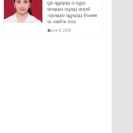
ମୁଖ ସ୍ୱାସ୍ଥ୍ୟ ଓ ତ୍ୱଚା
ସମସ୍ୟାର ଅଦୃଶ୍ୟ ସମ୍ପର୍କ
:ପ୍ରଖ୍ୟାତ ସ୍ୱାସ୍ଥ୍ୟ ବିଶେଷଜ୍ଞ
ଡା. ସୋନିଆ ଦତ୍ତ
June 8, 2026