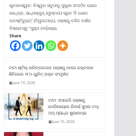
ଭୁବନେଶ୍ୱର: ବିଶ୍ୱର ସବୁଠାରୁ ପୁରୁଣା ସଂଗଠିତ ଯୋଗ
କେନ୍ଦ୍ର, ସାନ୍ତାକ୍ରୁଜ୍ (ମୁମ୍ବାଇ) ସ୍ଥିତ ‘ଦି ଯୋଗ
ଇନଷ୍ଟିଚ୍ୟୁଟ୍‌’ (ଟିୱାଇଆଇ), ପକ୍ଷରୁ ଚଳିତ ବର୍ଷର
ବିଷୟବସ୍ତୁ “ସୁସ୍ଥ ବାର୍ଦ୍ଧକ୍ୟ
Share
ଟାଟା ଷ୍ଟିଲ୍‌ କଳିଙ୍ଗନଗର ପକ୍ଷରୁ ମେଗା ରକ୍ତଦାନ
ଶିବିରରେ ୨୮୦ ୟୁନିଟ୍‌ ରକ୍ତ ସଂଗୃହୀତ
June 19, 2026
ଟାଟା ଏଆଇଜି ପକ୍ଷରୁ
ମେଡିକେୟାର ରିଜର୍ଭ ସୁପର ଟପ୍‌-
ଅପ୍ ପ୍ଲାନ୍‌ର ଶୁଭାରମ୍ଭ
June 10, 2026