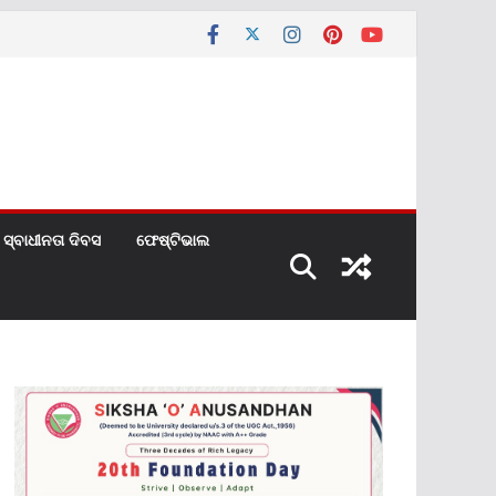
ସ୍ବାଧୀନତା ଦିବସ
ଫେଷ୍ଟିଭାଲ