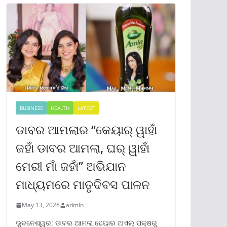
BUSINESS
HEALTH
LATEST
ଡାବର ଆମଲାର “କେୟାର୍ ୱାହାଁ
ଜହାଁ ଡାବର ଆମଲା, ଘର୍ ୱାହାଁ
ମେରୀ ମାଁ ଜହାଁ” ଅଭିଯାନ
ମାଧ୍ୟମରେ ମାତୃଦିବସ ପାଳନ
May 13, 2026
admin
ଭୁବନେଶ୍ୱର: ଡାବର ଆମଲା ହେୟାର ଅଏଲ୍ ପକ୍ଷରୁ