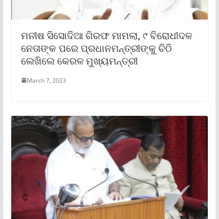
ମନୀଷ ସିସୋଦିଆ ଗିରଫ ମାମଲା, ୯ ବିରୋଧୀଦଳ
ନେତାଙ୍କ ପରେ ପ୍ରଧାନମନ୍ତ୍ରୀଙ୍କୁ ଚିଠି
ଲେଖିଲେ କେରଳ ମୁଖ୍ୟମନ୍ତ୍ରୀ
March 7, 2023