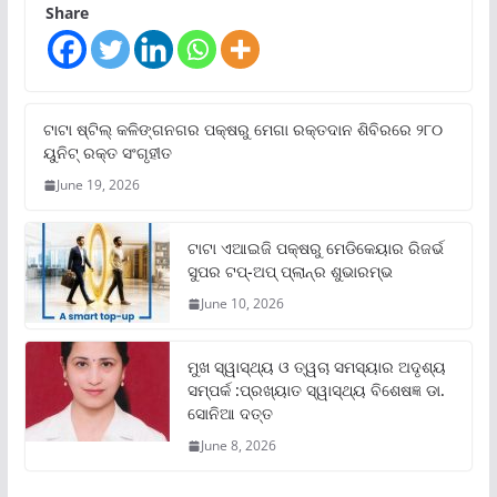
Share
ଟାଟା ଷ୍ଟିଲ୍‌ କଳିଙ୍ଗନଗର ପକ୍ଷରୁ ମେଗା ରକ୍ତଦାନ ଶିବିରରେ ୨୮୦
ୟୁନିଟ୍‌ ରକ୍ତ ସଂଗୃହୀତ
June 19, 2026
ଟାଟା ଏଆଇଜି ପକ୍ଷରୁ ମେଡିକେୟାର ରିଜର୍ଭ
ସୁପର ଟପ୍‌-ଅପ୍ ପ୍ଲାନ୍‌ର ଶୁଭାରମ୍ଭ
June 10, 2026
ମୁଖ ସ୍ୱାସ୍ଥ୍ୟ ଓ ତ୍ୱଚା ସମସ୍ୟାର ଅଦୃଶ୍ୟ
ସମ୍ପର୍କ :ପ୍ରଖ୍ୟାତ ସ୍ୱାସ୍ଥ୍ୟ ବିଶେଷଜ୍ଞ ଡା.
ସୋନିଆ ଦତ୍ତ
June 8, 2026