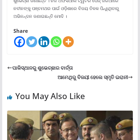
ଶୁଭେଚ୍ଛା ଜଣାଛନ୍ତି । ନିଜ ଅଫିସିଆଲ ଟ୍ୱିଟର ପେଜ୍ ଜରିଆରେ
ନବୀନଙ୍କୁ ପଞ୍ଚମଥର ପାଇଁ ଓଡ଼ିଶାରେ ବିଜୟ ତିଳକ ପିନ୍ଧିଥିବାରୁ
ଅଭିନନ୍ଦନ ଜଣାଇଛନ୍ତି ମୋଦି ।
Share
ପାକିସ୍ଥାନରୁ ଶୁଭେଚ୍ଛାର ବାର୍ତ୍ତା
ଆମେଥିରୁ ବିଜୟୀ ହେଲେ ସ୍ମୃତି ଇରାନୀ
You May Also Like