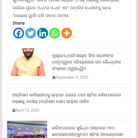
ଗାୟିକା ଯୁଗଳ ଅନ୍ତରା ନନ୍ଦୀ ଏବଂ ଅଙ୍କିତା ନନ୍ଦୀଙ୍କୁ ନେଇ
“କେୟାର୍ ୱାହାଁ ଜହାଁ ଡାବର ଆମଲା,
Share
ମୁଖ୍ୟମନ୍ତ୍ରୀ ନାୟାବ ସିଂହ ସଇନୀଙ୍କ
ନେତୃତ୍ୱରେ ହରିୟାଣାରେ ଜନ କୈନ୍ଦ୍ରୀକ
ସଂସ୍କାର ତ୍ୱରାନ୍ୱିତ
September 3, 2025
ଅଗ୍ନିଶମ କର୍ମଚାରୀଙ୍କୁ ସମ୍ମାନ ଜଣାଇ ଟାଟା ଷ୍ଟିଲ କଳିଙ୍ଗନଗର
ପକ୍ଷରୁ ଜାତୀୟ ଅଗ୍ନିଶମ ସେବା ସପ୍ତାହ ପାଳିତ
April 15, 2025
କଳିଙ୍ଗନଗର ସୁକିନ୍ଦା ଅଞ୍ଚଳର ୧୫୦
ଛାତ୍ରଛାତ୍ରୀଙ୍କୁଟାଟା ଷ୍ଟିଲ୍ ଫାଉଣ୍ଡେସନ