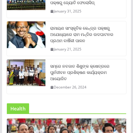
ପକ୍ଷରୁ ଜ୍ୟୋତି ଫେଲୋସିପ୍‌
January 31, 2025
ରାମାୟଣ ସାଂସ୍କୃତିକ କେନ୍ଦ୍ର ପକ୍ଷରୁ
ଅଯୋଧ୍ୟାରେ ରାମ ମନ୍ଦିର ଉଦଘାଟନର
ପ୍ରଥମ ବାର୍ଷିକୀ ପାଳନ
January 21, 2025
ସମ୍‌ରେ ନବଜାତ ଶିଶୁଙ୍କ କ୍ଷେତ୍ରରେ
ପୁର୍ନଜୀବନ ପ୍ରଶିକ୍ଷଣ କାର୍ଯ୍ୟକ୍ରମ
ଆୟୋଜିତ
December 26, 2024
Health