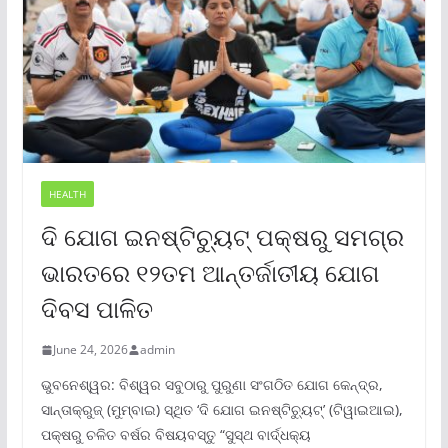
HEALTH
ଦି ଯୋଗ ଇନଷ୍ଟିଚ୍ୟୁଟ୍ ପକ୍ଷରୁ ସମଗ୍ର
ଭାରତରେ ୧୨ତମ ଆନ୍ତର୍ଜାତୀୟ ଯୋଗ
ଦିବସ ପାଳିତ
June 24, 2026
admin
ଭୁବନେଶ୍ୱର: ବିଶ୍ୱର ସବୁଠାରୁ ପୁରୁଣା ସଂଗଠିତ ଯୋଗ କେନ୍ଦ୍ର,
ସାନ୍ତାକ୍ରୁଜ୍ (ମୁମ୍ବାଇ) ସ୍ଥିତ ‘ଦି ଯୋଗ ଇନଷ୍ଟିଚ୍ୟୁଟ୍‌’ (ଟିୱାଇଆଇ),
ପକ୍ଷରୁ ଚଳିତ ବର୍ଷର ବିଷୟବସ୍ତୁ “ସୁସ୍ଥ ବାର୍ଦ୍ଧକ୍ୟ