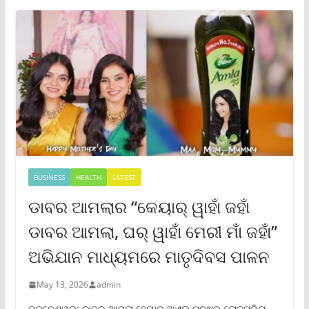
BUSINESS
HEALTH
LATEST
ଡାବର ଆମଲାର “କେୟାର୍ ୱାହାଁ ଜହାଁ
ଡାବର ଆମଲା, ଘର୍ ୱାହାଁ ମେରୀ ମାଁ ଜହାଁ”
ଅଭିଯାନ ମାଧ୍ୟମରେ ମାତୃଦିବସ ପାଳନ
May 13, 2026
admin
ଭୁବନେଶ୍ୱର: ଡାବର ଆମଲା ହେୟାର ଅଏଲ୍ ପକ୍ଷରୁ ଲୋକପ୍ରିୟ