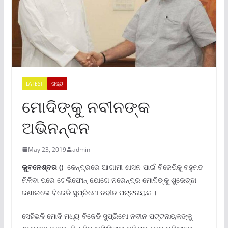
LATEST
ରାଜ୍ୟ
ମୋଦିଙ୍କୁ ନବୀନଙ୍କ
ଅଭିନନ୍ଦନ
May 23, 2019
admin
ଭୁବନେଶ୍ବର ()
କେନ୍ଦ୍ରରେ ଆଗାମୀ ଶାସନ ପାଇଁ ବିଜେପିକୁ ବହୁମତ
ମିଳିବା ପରେ ଟେଲିଫୋନ୍ ଯୋଗେ ନରେନ୍ଦ୍ର ମୋଦିଙ୍କୁ ଶୁଭେଚ୍ଛା
ଜଣାଇଲେ ବିଜେଡି ସୁପ୍ରିମୋ ନବୀନ ପଟ୍ଟନାୟକ ।
ସେହିଭଳି ମୋଦି ମଧ୍ୟ ବିଜେଡି ସୁପ୍ରିମୋ ନବୀନ ପଟ୍ଟନାୟକଙ୍କୁ