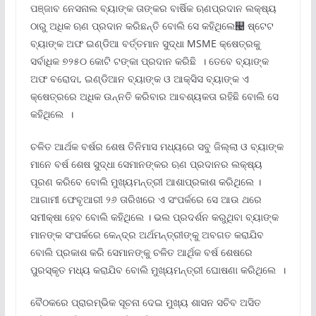
ପଞ୍ଜାବ ନେସନାଲ ବ୍ୟାଙ୍କ ତାଙ୍କର ବାର୍ଷିକ ଋଣପ୍ରଦାନ ଲକ୍ଷ୍ୟ
ଠାରୁ ଅଧିକ ଋଣ ପ୍ରଦାନ କରିଛନ୍ତି ବୋଲି ସେ କହିଥିଲେ୤ ଷ୍ଟେଟ
ବ୍ୟାଙ୍କ ଅଫ ଇଣ୍ଡିଆ ବର୍ତ୍ତମାନ ସୁଦ୍ଧା MSME କ୍ଷେତ୍ରକୁ
ସର୍ବାଧିକ ୭୨୫୦ କୋଟି ଟଙ୍କା ପ୍ରଦାନ କରିଛି । ତେବେ ବ୍ୟାଙ୍କ
ଅଫ ବରୋଦା, ଇଣ୍ଡିଆନ ବ୍ୟାଙ୍କ ଓ ଆକ୍‌ସିସ ବ୍ୟାଙ୍କ ଏ
କ୍ଷେତ୍ରରେ ଅଧିକ ଉନ୍ନତି କରିବାର ଆବଶ୍ୟକତା ରହିଛି ବୋଲି ସେ
କହିଥିଲେ ।
ଚଳିତ ଆର୍ଥକ ବର୍ଷର ଶେଷ ତିନିମାସ ମଧ୍ୟରେ ସବୁ ଜିଲ୍ଲା ଓ ବ୍ୟାଙ୍କ
ମାନେ ବର୍ଷ ଶେଷ ସୁଦ୍ଧା ସେମାନଙ୍କର ଋଣ ପ୍ରଦାନର ଲକ୍ଷ୍ୟ
ପୂରଣ କରିବେ ବୋଲି ମୁଖ୍ୟମନ୍ତ୍ରୀ ଆଶାପ୍ରକାଶ କରିଥିଲେ ।
ଆଗାମୀ ଫେବୃଆରୀ ୨୬ ତାରିଖରେ ଏ ସଂପର୍କରେ ସେ ଆଉ ଥରେ
ସମୀକ୍ଷା ହେବ ବୋଲି କହିଥିଲେ । ଭଲ ପ୍ରଦର୍ଶନ କରୁଥିବା ବ୍ୟାଙ୍କ
ମାନଙ୍କ ସଂପର୍କରେ କେନ୍ଦ୍ର ଅର୍ଥମନ୍ତ୍ରୀଙ୍କୁ ଅବଗତ କରାଯିବ
ବୋଲି ପ୍ରକାଶ କରି ସେମାନଙ୍କୁ ଚଳିତ ଆର୍ଥିକ ବର୍ଷ ଶେଷରେ
ପୁରସ୍କୃତ ମଧ୍ୟ କରାଯିବ ବୋଲି ମୁଖ୍ୟମନ୍ତ୍ରୀ ଘୋଷଣା କରିଥିଲେ ।
ବୈଠକରେ ପ୍ରାରମ୍ଭିକ ସୂଚନା ଦେଇ ମୁଖ୍ୟ ଶାସନ ସଚିବ ଅସିତ