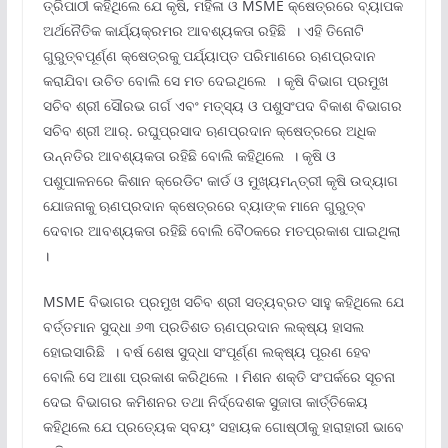
ତ୍ରିପାଠୀ କହିଥିଲେ ଯେ କୃଷି, ମହିଳା ଓ MSME କ୍ଷେତ୍ରରେ ବ୍ୟାପକ
ଅର୍ଥନୈତିକ କାର୍ଯ୍ୟକ୍ରମର ଆବଶ୍ୟକତା ରହିଛି । ଏହି ତିନୋଟି
ଗୁରୁତ୍ବପୂର୍ଣ୍ଣ କ୍ଷେତ୍ରକୁ ପର୍ଯ୍ୟାପ୍ତ ପରିମାଣରେ ଋଣପ୍ରଦାନ
କରାଯିବା ଉଚିତ ବୋଲି ସେ ମତ ଦେଇଥିଲେ । କୃଷି ବିଭାଗ ପ୍ରମୁଖ
ସଚିବ ଶ୍ରୀ ସୌରଭ ଗର୍ଗ ଏବଂ ମତ୍ସ୍ୟ ଓ ପଶୁସଂପଦ ବିକାଶ ବିଭାଗର
ସଚିବ ଶ୍ରୀ ଆର୍‌. ରଘୁପ୍ରସାଦ ଋଣପ୍ରଦାନ କ୍ଷେତ୍ରରେ ଅଧିକ
ଉନ୍ନତିର ଆବଶ୍ୟକତା ରହିଛି ବୋଲି କହିଥିଲେ । କୃଷି ଓ
ପଶୁପାଳନରେ କିଶାନ କ୍ରେଡିଟ କାର୍ଡ ଓ ମୁଖ୍ୟମନ୍ତ୍ରୀ କୃଷି ଉଦ୍ୟାଗ
ଯୋଜନାକୁ ଋଣପ୍ରଦାନ କ୍ଷେତ୍ରରେ ବ୍ୟାଙ୍କ ମାନେ ଗୁରୁତ୍ବ
ଦେବାର ଆବଶ୍ୟକତା ରହିଛି ବୋଲି ବୈଠକରେ ମତପ୍ରକାଶ ପାଇଥିଲା
।
MSME ବିଭାଗର ପ୍ରମୁଖ ସଚିବ ଶ୍ରୀ ସତ୍ୟବ୍ରତ ସାହୁ କହିଥିଲେ ଯେ
ବର୍ତ୍ତମାନ ସୁଦ୍ଧା ୬୩ ପ୍ରତିଶତ ଋଣପ୍ରଦାନ ଲକ୍ଷ୍ୟ ହାସଲ
ହୋଇସାରିଛି । ବର୍ଷ ଶେଷ ସୁଦ୍ଧା ସଂପୂର୍ଣ୍ଣ ଲକ୍ଷ୍ୟ ପୂରଣ ହେବ
ବୋଲି ସେ ଆଶା ପ୍ରକାଶ କରିଥିଲେ । ମିଶନ ଶକ୍ତି ସଂପର୍କରେ ସୂଚନା
ଦେଇ ବିଭାଗର କମିଶନର ତଥା ନିର୍ଦ୍ଦେଶକ ସୁଜାତା କାର୍ତ୍ତିକେୟ
କହିଥିଲେ ଯେ ପ୍ରତ୍ୟେକ ସ୍ବୟଂ ସହାୟକ ଗୋଷ୍ଠୀକୁ ହାରାହାରୀ ଭାବେ