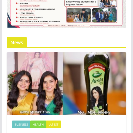
News
BUSINESS
HEALTH
LATEST