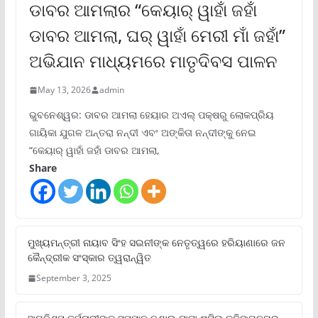
ଡାବର ଆମଲାର “କେୟାର୍ ୱାହାଁ ଜହାଁ
ଡାବର ଆମଲା, ଘର୍ ୱାହାଁ ମେରୀ ମାଁ ଜହାଁ”
ଅଭିଯାନ ମାଧ୍ୟମରେ ମାତୃଦିବସ ପାଳନ
May 13, 2026
admin
ଭୁବନେଶ୍ୱର: ଡାବର ଆମଲା ହେୟାର ଅଏଲ୍ ପକ୍ଷରୁ ଲୋକପ୍ରିୟ
ଗାୟିକା ଯୁଗଳ ଅନ୍ତରା ନନ୍ଦୀ ଏବଂ ଅଙ୍କିତା ନନ୍ଦୀଙ୍କୁ ନେଇ
“କେୟାର୍ ୱାହାଁ ଜହାଁ ଡାବର ଆମଲା,
Share
ମୁଖ୍ୟମନ୍ତ୍ରୀ ନାୟାବ ସିଂହ ସଇନୀଙ୍କ ନେତୃତ୍ୱରେ ହରିୟାଣାରେ ଜନ
କୈନ୍ଦ୍ରୀକ ସଂସ୍କାର ତ୍ୱରାନ୍ୱିତ
September 3, 2025