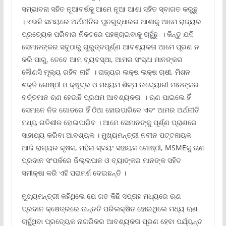
ସମ୍ଭାବନା ସହିତ ନୂଆବର୍ଷକୁ ଆମେ ନୂଆ ଆଶା ସହିତ ସ୍ବାଗତ କରୁଛୁ
। ଏଭଳି ସମୟରେ ଅର୍ଥନୀତିର ପୁନରୁଦ୍ଧାରର ଆଶାକୁ ଆମେ ରାଜ୍ୟର
ପ୍ରତ୍ୟେକ ପରିବାର ନିକଟରେ ପହଞ୍ଚାଇବାକୁ ଚାହୁଁଛୁ । କିନ୍ତୁ ଯଦି
ସେମାନଙ୍କର ସବୁଠାରୁ ଗୁରୁତ୍ବପୂର୍ଣ୍ଣ ଆବଶ୍ୟକତା ଆମେ ପୂରଣ ନ
କରି ପାରୁ, ତେବେ ଆମ ବ୍ୟବସ୍ଥା, ଆମର ସଂସ୍ଥା ମାନଙ୍କର
କୌଣସି ମୂଲ୍ୟ ରହିବ ନାହିଁ । ରାଜ୍ୟର ଲକ୍ଷ ଲକ୍ଷ ଚାଷୀ, ମିଶନ
ଶକ୍ତି ଗୋଷ୍ଠୀ ଓ କ୍ଷୁଦ୍ର ଓ ମଧ୍ୟମ ଶିଳ୍ପ ଉଦ୍ୟୋଗୀ ମାନଙ୍କର
ବର୍ତ୍ତମାନ ଋଣ ହେଉଛି ପ୍ରଥମ ଆବଶ୍ୟକତା । ଋଣ ପାଇଲେ ହିଁ
ସେମାନେ ନିଜ ଗୋଡରେ ହିଁ ଠିଆ ହୋଇପାରିବେ ଏବଂ ଆମର ଅର୍ଥନୀତି
ମଧ୍ୟ ଗତିଶୀଳ ହୋଇପାରିବ । ଆମେ ସେମାନଙ୍କୁ ପୂର୍ଣ୍ଣ ପ୍ରାଣରେ
ସାହାଯ୍ୟ କରିବା ଆବଶ୍ୟକ । ମୁଖ୍ୟମନ୍ତ୍ରୀ ନବୀନ ପଟ୍ଟନାୟକ
ଆଜି ରାଜ୍ୟର କୃଷକ, ମହିଳା ସ୍ବୟଂ ସହାୟକ ଗୋଷ୍ଠୀ, MSMEକୁ ଋଣ
ପ୍ରଦାନ ସଂପର୍କରେ ଜିଲ୍ଲାପାଳ ଓ ବ୍ୟାଙ୍କର ମାନଙ୍କ ସହିତ
ସମୀକ୍ଷା କରି ଏହି ପରାମର୍ଶ ଦେଇଛନ୍ତି ।
ମୁଖ୍ୟମନ୍ତ୍ରୀ କହିଥିଲେ ଯେ ଗତ କିଛି ସପ୍ତାହ ମଧ୍ୟରେ ଋଣ
ପ୍ରଦାନ କ୍ଷେତ୍ରରେ ଉନ୍ନତି ପରିଲକ୍ଷିତ ହୋଇଥିଲେ ମଧ୍ୟ ଋଣ
ଚାହୁଁଥିବା ପ୍ରତ୍ୟେକ ନାଗରିକର ଆବଶ୍ୟକତା ପୂରଣ ହେବା ପର୍ଯ୍ୟନ୍ତ