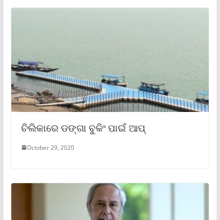
ଚିଲିକାରେ ଡଙ୍ଗା ବୁକିଂ ପାଇଁ ଆପ୍
October 29, 2020