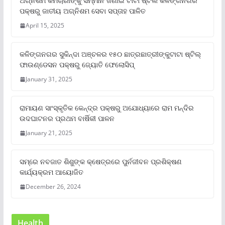
ଅଗ୍ନିଶମ କର୍ମଚାରୀଙ୍କୁ ସମ୍ମାନ ଜଣାଇ ଟାଟା ଷ୍ଟିଲ କଳିଙ୍ଗନଗର
ପକ୍ଷରୁ ଜାତୀୟ ଅଗ୍ନିଶମ ସେବା ସପ୍ତାହ ପାଳିତ
April 15, 2025
କଳିଙ୍ଗନଗର ସୁକିନ୍ଦା ଅଞ୍ଚଳର ୧୫୦ ଛାତ୍ରଛାତ୍ରୀଙ୍କୁଟାଟା ଷ୍ଟିଲ୍
ଫାଉଣ୍ଡେସନ ପକ୍ଷରୁ ଜ୍ୟୋତି ଫେଲୋସିପ୍‌
January 31, 2025
ରାମାୟଣ ସାଂସ୍କୃତିକ କେନ୍ଦ୍ର ପକ୍ଷରୁ ଅଯୋଧ୍ୟାରେ ରାମ ମନ୍ଦିର
ଉଦଘାଟନର ପ୍ରଥମ ବାର୍ଷିକୀ ପାଳନ
January 21, 2025
ସମ୍‌ରେ ନବଜାତ ଶିଶୁଙ୍କ କ୍ଷେତ୍ରରେ ପୁର୍ନଜୀବନ ପ୍ରଶିକ୍ଷଣ
କାର୍ଯ୍ୟକ୍ରମ ଆୟୋଜିତ
December 26, 2024
Health