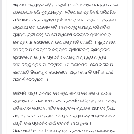
ଏହି ଧାରା ଅବ୍ୟାହତ ରହିବା ଜରୁରୀ । ଚାଷୀମାନଙ୍କ ସମସ୍ୟା ଉପରେ
ଆଲୋକପାତ କରି ମୁଖ୍ୟମନ୍ତ୍ରୀ କହିଲେ ଯେ ପ୍ରତିବର୍ଷ ଅନିୟମିତ
ପାଣିପାଗର କଷ୍ଟ ସହୁଥିବା ଚାଷୀମାନଙ୍କୁ ସେମାନଙ୍କ ଆବଶ୍ୟକତା
ଅନୁଯାୟୀ ଋଣ ପ୍ରଦାନ କରି ସେମାନଙ୍କୁ ସାହାଯ୍ୟ କରିପାରିବା ।
ମୁଖ୍ୟମନ୍ତ୍ରୀ କହିଥିଲେ ଯେ ଅଧିକାଂଶ ଜିଲ୍ଲାରେ ଚାଷୀମାନଙ୍କୁ
ଋଣପ୍ରଦାନ କ୍ଷେତ୍ରରେ ଭଲ ଅଗ୍ରଗତି ହୋଇଛି । ସୁନ୍ଦରଗଡ,
ସୋନପୁର ଓ ବଲାଙ୍ଗୀର ଜିଲ୍ଲାରେ ଚାଷୀମାନଙ୍କୁ ଋଣପ୍ରଦାନ
କ୍ଷେତ୍ରରେ ଉନ୍ନତ ପ୍ରଦର୍ଶନ ହୋଇଥିବାରୁ ମୁଖ୍ୟମନ୍ତ୍ରୀ
ସେମାନଙ୍କୁ ପ୍ରଶଂସା କରିଥିଲେ । ମାଲକାନଗିରି, ଢେଙ୍କାନାଳ ଓ
କଳାହାଣ୍ଡି ଜିଲ୍ଲାକୁ ଏ କ୍ଷେତ୍ରରେ ଅଧିକ ଉନ୍ନତି ଆଣିବା ପାଇଁ
ପରାମର୍ଶ ଦେଇଥିଲେ ।
ସେହିପରି ରାଜ୍ୟ ସମବାୟ ବ୍ୟାଙ୍କ, କାନାରା ବ୍ୟାଙ୍କ ଓ ବନ୍ଧନ
ବ୍ୟାଙ୍କ ଋଣ ପ୍ରଦାନରେ ଭଲ ପ୍ରଦର୍ଶନ କରିଥିବାରୁ ସେମାନଙ୍କୁ
ଅଭିନନ୍ଦନ ଜଣାଇବା ସହିତ ସେଣ୍ଟ୍ରାଲ ବ୍ୟାଙ୍କ ଅଫ ଇଣ୍ଡିଆ,
ପଞ୍ଜାବ ନେସ୍‌ନାଲ ବ୍ୟାଙ୍କ ଓ ୟୁକୋ ବ୍ୟାଙ୍କକୁ ଏ କ୍ଷେତ୍ରରେ
ଆହୁରି ଭଲ ପ୍ରଦର୍ଶନ ପାଇଁ ପରାମର୍ଶ ଦେଇଥିଲେ ।
ମିଶନ ଶକ୍ତି ଗୋଷ୍ଠୀ ମାନଙ୍କୁ ଋଣ ପ୍ରଦାନ ରାଜ୍ୟ ସରକାରଙ୍କ