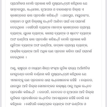
ପ୍ରାଥମିକତା ବୋଲି ପ୍ରକାଶ କରି ମୁଖ୍ୟମନ୍ତ୍ରୀ କହିଥିଲେ ଯେ
ସମ୍ବଲପୁର, କନ୍ଧମାଳ, ନୂଆପଡା ଓ ବାଲେଶ୍ବର ଜିଲ୍ଲା ଏ
କ୍ଷେତ୍ରରେ ଭଲ ପ୍ରଦର୍ଶନ କରିଛନ୍ତି । ଯାଜପୁର, ମୟୁରଭଂଜ,
ଗଞ୍ଜାମ ଓ ପୁରୀ ଜିଲ୍ଲାକୁ ଉନ୍ନତି ଆଣିବା ପାଇଁ ସେ ପରାମର୍ଶ
ଦେଇଥିଲେ । ସେହିପରି ବ୍ୟାଙ୍କ ମାନଙ୍କ କ୍ଷେତ୍ରରେ ଗ୍ରାମ୍ୟ
ବ୍ୟାଙ୍କ, ୟୁକୋ ବ୍ୟାଙ୍କ, କାନାରା ବ୍ୟାଙ୍କ ଓ ଷ୍ଟେଟ ବ୍ୟାଙ୍କ
ଅଫ ଇଣ୍ଡିଆ ଭଲ ପ୍ରଦର୍ଶନ କରିଛନ୍ତି ବୋଲି ପ୍ରକାଶ କରି
ୟୁନିଅନ ବ୍ୟାଙ୍କ ଅଫ ଇଣ୍ଡିଆ, ଉତ୍କଳ ଗ୍ରାମ୍ୟ ବ୍ୟାଙ୍କ,
ଆକ୍‌ସିସ ବ୍ୟାଙ୍କ ଆଦି ଅଧିକ ଋଣ ପ୍ରଦାନ କରିବା ପାଇଁ ପରାମର୍ଶ
ଦେଇଥିଲେ ।
ଅଣୁ, କ୍ଷୁଦ୍ର ଓ ମଧ୍ୟମ ଶିଳ୍ପ ସଂସ୍ଥା ଗୁଡିକ ରାଜ୍ୟ ଅର୍ଥନୀତିର
ମେରୁଦଣ୍ଡ ବୋଲି ବର୍ଣ୍ଣନା କରି ମୁଖ୍ୟମନ୍ତ୍ରୀ କହିଥିଲେ ଯେ
ଏମାନଙ୍କୁ ଋଣ ପ୍ରଦାନର ଧାରା ସନ୍ତୋଷଜନକ ରହିଛି । ନୟାଗଡ,
ଯାଜପୁର ଆଦି ଜିଲ୍ଲା ସେମାନଙ୍କର ଲକ୍ଷ୍ୟ ଠାରୁ ଅଧିକ ଉନ୍ନତ
ପ୍ରଦର୍ଶନ କରିଛନ୍ତି । ଗଜପତି, ଦେବଗଡ ଓ ନୂଆପଡା ଆଦି ଜିଲ୍ଲା
ଗୁଡିକର ପ୍ରଦର୍ଶନରେ ଉନ୍ନତିର ଆବଶ୍ୟକତା ରହିଛି ବୋଲି ସେ
କହିଥିଲେ । ସେହିପରି ସେଣ୍ଟ୍ରାଲ ବ୍ୟାଙ୍କ ଅଫ ଇଣ୍ଡିଆ ଓ