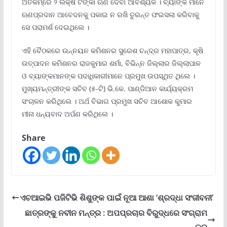
ଅତିକମ୍‌ରେ ୨ ଲକ୍ଷ ଟଙ୍କା ଋଣ ଦେବା ଆବଶ୍ୟକ । ବ୍ୟାଙ୍କ ମାନେ
ଋଣପ୍ରଦାନ ଆବେଦନକୁ ପକାଇ ନ ରଖି ତୁରନ୍ତ ଫଇସଲା କରିବାକୁ
ସେ ପରାମର୍ଶ ଦେଇଥିଲେ ।
ଏହି ବୈଠକରେ ଉନ୍ନୟନ କମିଶନର ସୁରେଶ ଚନ୍ଦ୍ର ମହାପାତ୍ର, କୃଷି
ଉତ୍ପାଦନ କମିଶନର ରାଜକୁମାର ଶର୍ମା, ବିଭିନ୍ନ ଜିଲ୍ଲାର ଜିଲ୍ଲାପାଳ
ଓ ବ୍ୟାଙ୍କମାନଙ୍କ ପଦାଧିକାରୀମାନେ ପ୍ରମୁଖ ଉପସ୍ଥିତ ଥିଲେ ।
ମୁଖ୍ୟମନ୍ତ୍ରୀଙ୍କ ସଚିବ (୫-ଟି) ଭି.କେ. ପାଣ୍ଡିଆନ କାର୍ଯ୍ୟକ୍ରମ
ସଂଚାଳନ କରିଥିଲେ । ଅର୍ଥ ବିଭାଗ ପ୍ରମୁଖ ସଚିବ ଆଶୋକ କୁମାର
ମୀନା ଧନ୍ୟବାଦ ଅର୍ପଣ କରିଥିଲେ ।
Share
ଏଚଆଇଭି ପଜିଟିଭି ଶିଶୁଙ୍କ ପାଇଁ ନୂଆ ଆଶା ‘ଶ୍ରଦ୍ଧା ସଂଜୀବନୀ’
ଛାତ୍ରଙ୍କୁ ନବୀନ ମନ୍ତ୍ର : ଅପପ୍ରଚାର ବିରୁଦ୍ଧରେ ସଂଗ୍ରାମ