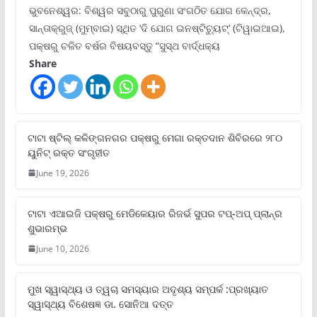
ଭୁବନେଶ୍ୱର: ବିଶ୍ୱର ସବୁଠାରୁ ପୁରୁଣା ସଂଗଠିତ ଯୋଗ କେନ୍ଦ୍ର,
ସାନ୍ତାକ୍ରୁଜ୍ (ମୁମ୍ବାଇ) ସ୍ଥିତ ‘ଦି ଯୋଗ ଇନଷ୍ଟିଚ୍ୟୁଟ୍‌’ (ଟିୱାଇଆଇ),
ପକ୍ଷରୁ ଚଳିତ ବର୍ଷର ବିଷୟବସ୍ତୁ “ସୁସ୍ଥ ବାର୍ଦ୍ଧକ୍ୟ
Share
ଟାଟା ଷ୍ଟିଲ୍‌ କଳିଙ୍ଗନଗର ପକ୍ଷରୁ ମେଗା ରକ୍ତଦାନ ଶିବିରରେ ୨୮୦
ୟୁନିଟ୍‌ ରକ୍ତ ସଂଗୃହୀତ
June 19, 2026
ଟାଟା ଏଆଇଜି ପକ୍ଷରୁ ମେଡିକେୟାର ରିଜର୍ଭ ସୁପର ଟପ୍‌-ଅପ୍ ପ୍ଲାନ୍‌ର
ଶୁଭାରମ୍ଭ
June 10, 2026
ମୁଖ ସ୍ୱାସ୍ଥ୍ୟ ଓ ତ୍ୱଚା ସମସ୍ୟାର ଅଦୃଶ୍ୟ ସମ୍ପର୍କ :ପ୍ରଖ୍ୟାତ
ସ୍ୱାସ୍ଥ୍ୟ ବିଶେଷଜ୍ଞ ଡା. ସୋନିଆ ଦତ୍ତ