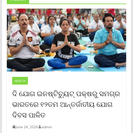
HEALTH
ଦି ଯୋଗ ଇନଷ୍ଟିଚ୍ୟୁଟ୍ ପକ୍ଷରୁ ସମଗ୍ର
ଭାରତରେ ୧୨ତମ ଆନ୍ତର୍ଜାତୀୟ ଯୋଗ
ଦିବସ ପାଳିତ
June 24, 2026
admin