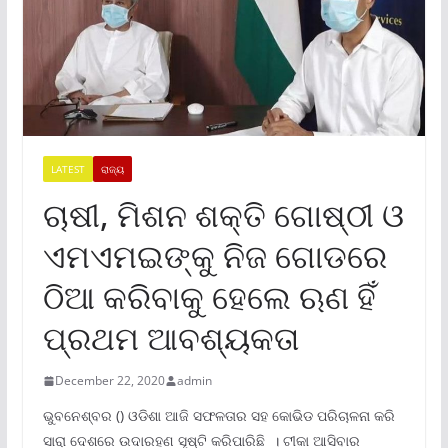
LATEST
ରାଜ୍ୟ
ଚାଷୀ, ମିଶନ ଶକ୍ତି ଗୋଷ୍ଠୀ ଓ
ଏମଏମଇଙ୍କୁ ନିଜ ଗୋଡରେ
ଠିଆ କରିବାକୁ ହେଲେ ଋଣ ହିଁ
ପ୍ରଥମ ଆବଶ୍ୟକତା
December 22, 2020
admin
ଭୁବନେଶ୍ବର () ଓଡିଶା ଆଜି ସଫଳତାର ସହ କୋଭିଡ ପରିଚାଳନା କରି
ସାରା ଦେଶରେ ଉଦାରହଣ ସୃଷ୍ଟି କରିପାରିଛି । ଟୀକା ଆସିବାର