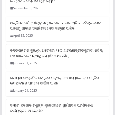
କୈନ୍ଦ୍ରୀକ ସଂସ୍କାର ତ୍ୱରାନ୍ୱିତ
September 3, 2025
ଅଗ୍ନିଶମ କର୍ମଚାରୀଙ୍କୁ ସମ୍ମାନ ଜଣାଇ ଟାଟା ଷ୍ଟିଲ କଳିଙ୍ଗନଗର
ପକ୍ଷରୁ ଜାତୀୟ ଅଗ୍ନିଶମ ସେବା ସପ୍ତାହ ପାଳିତ
April 15, 2025
କଳିଙ୍ଗନଗର ସୁକିନ୍ଦା ଅଞ୍ଚଳର ୧୫୦ ଛାତ୍ରଛାତ୍ରୀଙ୍କୁଟାଟା ଷ୍ଟିଲ୍
ଫାଉଣ୍ଡେସନ ପକ୍ଷରୁ ଜ୍ୟୋତି ଫେଲୋସିପ୍‌
January 31, 2025
ରାମାୟଣ ସାଂସ୍କୃତିକ କେନ୍ଦ୍ର ପକ୍ଷରୁ ଅଯୋଧ୍ୟାରେ ରାମ ମନ୍ଦିର
ଉଦଘାଟନର ପ୍ରଥମ ବାର୍ଷିକୀ ପାଳନ
January 21, 2025
ସମ୍‌ରେ ନବଜାତ ଶିଶୁଙ୍କ କ୍ଷେତ୍ରରେ ପୁର୍ନଜୀବନ ପ୍ରଶିକ୍ଷଣ
କାର୍ଯ୍ୟକ୍ରମ ଆୟୋଜିତ