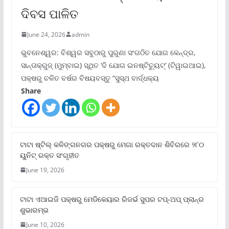
ଦିବସ ପାଳିତ
June 24, 2026
admin
ଭୁବନେଶ୍ୱର: ବିଶ୍ୱର ସବୁଠାରୁ ପୁରୁଣା ସଂଗଠିତ ଯୋଗ କେନ୍ଦ୍ର,
ସାନ୍ତାକ୍ରୁଜ୍ (ମୁମ୍ବାଇ) ସ୍ଥିତ ‘ଦି ଯୋଗ ଇନଷ୍ଟିଚ୍ୟୁଟ୍‌’ (ଟିୱାଇଆଇ),
ପକ୍ଷରୁ ଚଳିତ ବର୍ଷର ବିଷୟବସ୍ତୁ “ସୁସ୍ଥ ବାର୍ଦ୍ଧକ୍ୟ
Share
ଟାଟା ଷ୍ଟିଲ୍‌ କଳିଙ୍ଗନଗର ପକ୍ଷରୁ ମେଗା ରକ୍ତଦାନ ଶିବିରରେ ୨୮୦
ୟୁନିଟ୍‌ ରକ୍ତ ସଂଗୃହୀତ
June 19, 2026
ଟାଟା ଏଆଇଜି ପକ୍ଷରୁ ମେଡିକେୟାର ରିଜର୍ଭ ସୁପର ଟପ୍‌-ଅପ୍ ପ୍ଲାନ୍‌ର
ଶୁଭାରମ୍ଭ
June 10, 2026