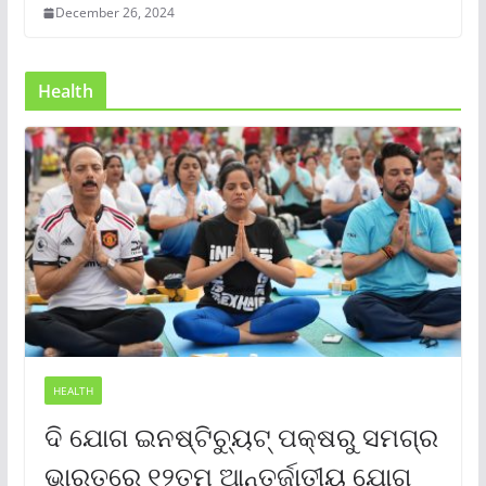
December 26, 2024
Health
HEALTH
ଦି ଯୋଗ ଇନଷ୍ଟିଚ୍ୟୁଟ୍ ପକ୍ଷରୁ ସମଗ୍ର
ଭାରତରେ ୧୨ତମ ଆନ୍ତର୍ଜାତୀୟ ଯୋଗ