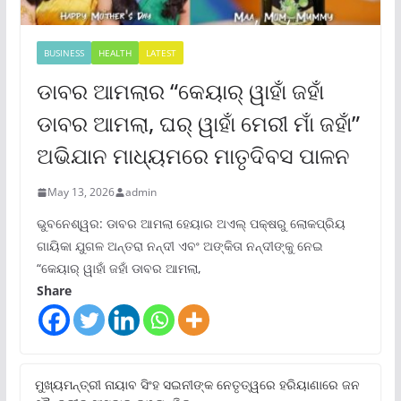
BUSINESS
HEALTH
LATEST
ଡାବର ଆମଲାର “କେୟାର୍ ୱାହାଁ ଜହାଁ
ଡାବର ଆମଲା, ଘର୍ ୱାହାଁ ମେରୀ ମାଁ ଜହାଁ”
ଅଭିଯାନ ମାଧ୍ୟମରେ ମାତୃଦିବସ ପାଳନ
May 13, 2026
admin
ଭୁବନେଶ୍ୱର: ଡାବର ଆମଲା ହେୟାର ଅଏଲ୍ ପକ୍ଷରୁ ଲୋକପ୍ରିୟ
ଗାୟିକା ଯୁଗଳ ଅନ୍ତରା ନନ୍ଦୀ ଏବଂ ଅଙ୍କିତା ନନ୍ଦୀଙ୍କୁ ନେଇ
“କେୟାର୍ ୱାହାଁ ଜହାଁ ଡାବର ଆମଲା,
Share
ମୁଖ୍ୟମନ୍ତ୍ରୀ ନାୟାବ ସିଂହ ସଇନୀଙ୍କ ନେତୃତ୍ୱରେ ହରିୟାଣାରେ ଜନ