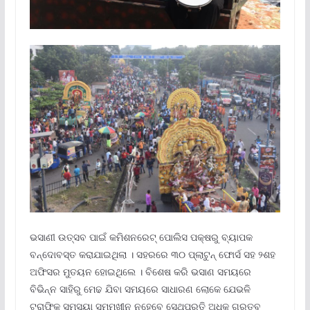
ଭସାଣୀ ଉତ୍ସବ ପାଇଁ କମିଶନରେଟ୍ ପୋଲିସ ପକ୍ଷରୁ ବ୍ୟାପକ
ବନ୍ଦୋବସ୍ତ କରାଯାଇଥିଲା । ସହରରେ ୩୦ ପ୍ଲାଟୁନ୍ ଫୋର୍ସ ସହ ୨ଶହ
ଅଫିସର ମୁତୟନ ହୋଇଥିଲେ । ବିଶେଷ କରି ଭସାଣ ସମୟରେ
ବିଭିନ୍ନ ସାହିରୁ ମେଢ ଯିବା ସମୟରେ ସାଧାରଣ ଲୋକେ ଯେଭଳି
ଟ୍ରାଫିକ୍ ସମସ୍ୟା ସମ୍ମୁଖୀନ ନହେବେ ସେଥିପ୍ରତି ଅଧିକ ଗୁରୁତ୍ବ