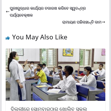
ପୁନଃରୁଦ୍ଧାର କାର୍ଯ୍ୟର ତଦାରଖ କରିବେ ସ୍ୱତନ୍ତ୍ର
ପର୍ଯ୍ୟବେକ୍ଷକ
ରାମାୟଣ ପଢିନାହାନ୍ତି ଦାମ
You May Also Like
ଦିଲ୍ଲୀରେ ସୋମବାରଠାରୁ ଖୋଲିବ ସ୍କୁଲ