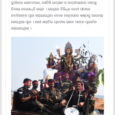
ଦୁର୍ଗାଙ୍କ ଧରାବତରଣ, ସେତିକି ଉତ୍ସାହ ଓ ଉଦ୍ଦୀପନାରେ ମାଙ୍କୁ
ବିଦାୟ ଦେଇଛନ୍ତି ଭକ୍ତ । ରାଜ୍ୟର ବିଭିନ୍ନ ଦେବୀ ପୀଠରେ
ନବଦିନାଙ୍କ ପୂଜା କରାଯାଇଥିବା ବେଳେ ମଣ୍ଡପରେ ଷଷ୍ଠରୁ ଆରମ୍ଭ
ହୋଇଥିଲା ପୂଜା । ନାରୀ ଶକ୍ତିର ପ୍ରତୀକ ଭାବେ ମାଙ୍କ ପୂଜାର୍ଚନା
କରାଯାଇଥିଲା ।