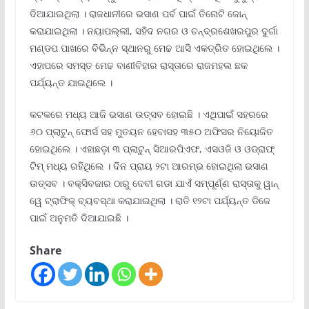
ଦିଆଯାଇଥିଲା । ରାଜଧାନୀରେ ଭସାଣ ପର୍ବ ପାଇଁ ତିନୋଟି ଜୋନ୍
କରାଯାଇଥିଲା । ନୟାପଲ୍ଲୀ, ସହିଦ ନଗର ଓ ଚନ୍ଦ୍ରଶେଖରପୁର ଦୁର୍ଗା
ମଣ୍ଡପ ପାଖରେ ବିଭିନ୍ନ ସ୍ଥାନରୁ ମେଢ ଆସି ଏକତ୍ରିତ ହୋଇଥିଲେ ।
ଏହାପରେ ସମସ୍ତ ମେଢ ବାଣୀବିହାର ରାସ୍ତାରେ ରାଜମହଲ ଛକ
ପର୍ଯ୍ୟନ୍ତ ଯାଇଥିଲେ ।
କଟକରେ ମଧ୍ୟ ଆଜି ଭସାଣ ଉତ୍ସବ ହୋଇଛି । ଏଥିପାଇଁ ସହରରେ
୬୦ ପ୍ଲାଟୁନ୍ ଫୋର୍ସ ସହ ମୁତୟନ ହେବାସହ ୩୫୦ ଅଫିସର ନିୟୋଜିତ
ହୋଇଥିଲେ । ଏହାଛଡ଼ା ୩ ପ୍ଲାଟୁନ୍ ସିଆରପିଏଫ, ଏସଓଜି ଓ ଓଡ୍ରାଫ୍
ଟିମ୍ ମଧ୍ୟ ରହିଥିଲେ । ଦିନ ପ୍ରାୟ ୨ଟା ଆରମ୍ଭ ହୋଇଥିଲା ଭସାଣ
ଉତ୍ସବ । ବକ୍ସିବଜାର ଠାରୁ ଦେବୀ ଗଡା ଯାଏଁ ସମ୍ପୂର୍ଣ୍ଣ ରାସ୍ତାକୁ ୱାନ୍
ୱେ ଟ୍ରାଫିକ୍ ବ୍ୟବସ୍ଥା କରାଯାଇଥିଲା । ରାତି ୧୨ଟା ପର୍ଯ୍ୟନ୍ତ ଡିଜେ
ପାଇଁ ଅନୁମତି ଦିଆଯାଇଛି ।
Share