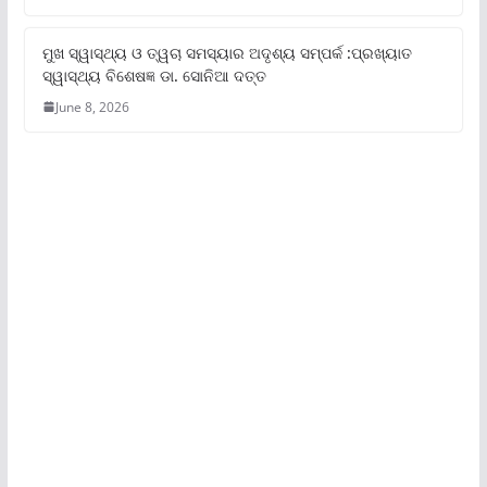
ମୁଖ ସ୍ୱାସ୍ଥ୍ୟ ଓ ତ୍ୱଚା ସମସ୍ୟାର ଅଦୃଶ୍ୟ ସମ୍ପର୍କ :ପ୍ରଖ୍ୟାତ
ସ୍ୱାସ୍ଥ୍ୟ ବିଶେଷଜ୍ଞ ଡା. ସୋନିଆ ଦତ୍ତ
June 8, 2026