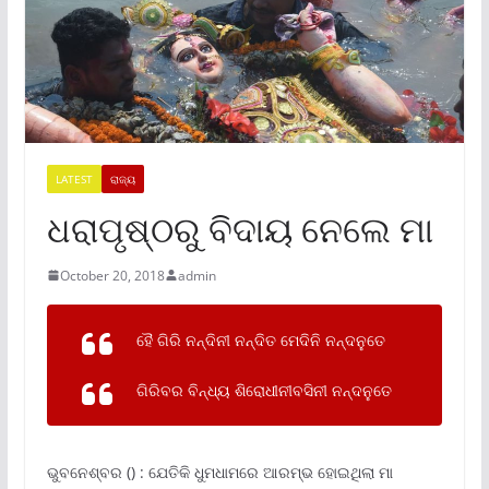
LATEST
ରାଜ୍ୟ
ଧରାପୃଷ୍ଠରୁ ବିଦାୟ ନେଲେ ମା
October 20, 2018
admin
ହୈ ଗିରି ନନ୍ଦିନୀ ନନ୍ଦିତ ମେଦିନି ନନ୍ଦନୁତେ
ଗିରିବର ବିନ୍ଧ୍ୟ ଶିରୋଧୀନୀବସିନୀ ନନ୍ଦନୁତେ
ଭୁବନେଶ୍ବର () : ଯେତିକି ଧୁମଧାମରେ ଆରମ୍ଭ ହୋଇଥିଲା ମା