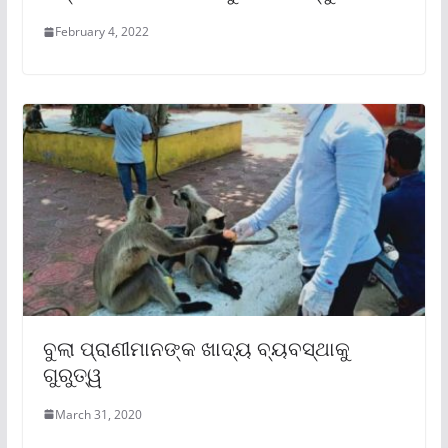
February 4, 2022
ବୁଲା ପ୍ରାଣୀମାନଙ୍କ ଖାଦ୍ୟ ବ୍ୟବସ୍ଥାକୁ
ଗୁରୁତ୍ୱ
March 31, 2020