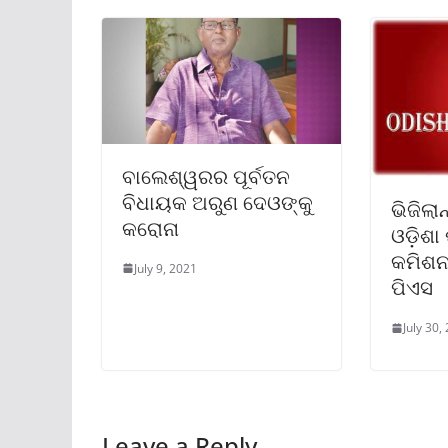
ବାଲେଶ୍ୱରର ପୂର୍ବତନ
ବିଧାୟକ ଅରୁଣ ଦେଓଙ୍କୁ
ଭିଜିଲା
କରୋନା
ଓଡ଼ିଶା
କମିଶନ
July 9, 2021
ପିଏସ
July 30,
Leave a Reply