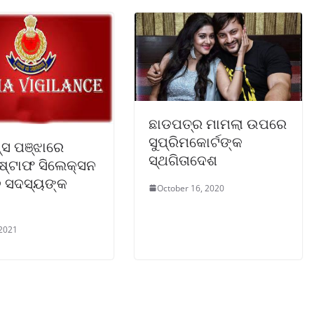
ଛାଡପତ୍ର ମାମଲା ଉପରେ
ସୁପ୍ରିମକୋର୍ଟଙ୍କ
ନ୍ସ ପଞ୍ଝାରେ
ସ୍ଥଗିତାଦେଶ
 ଷ୍ଟାଫ ସିଲେକ୍ସନ
 ସଦସ୍ୟଙ୍କ
October 16, 2020
 2021