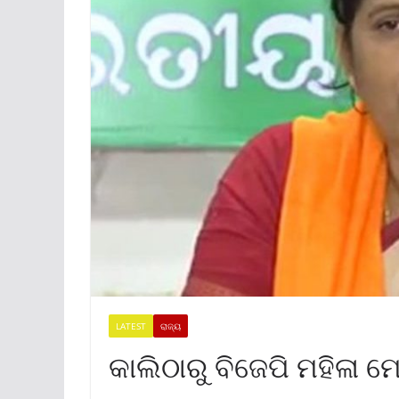
LATEST
ରାଜ୍ୟ
କାଲିଠାରୁ ବିଜେପି ମହିଳା ମ