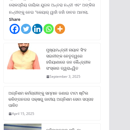
ଲୋକପ୍ରିୟ ଗାୟିକା ଯୁଗଳ ଅନ୍ତରା ନନ୍ଦୀ ଏବଂ ଅଙ୍କିତା
ନନ୍ଦୀଙ୍କୁ ନେଇ “କେୟାର୍ ୱାହାଁ ଜହାଁ ଡାବର ଆମଲା,
Share
ମୁଖ୍ୟମନ୍ତ୍ରୀ ନାୟାବ ସିଂହ
ସଇନୀଙ୍କ ନେତୃତ୍ୱରେ
ହରିୟାଣାରେ ଜନ କୈନ୍ଦ୍ରୀକ
ସଂସ୍କାର ତ୍ୱରାନ୍ୱିତ
September 3, 2025
ଅଗ୍ନିଶମ କର୍ମଚାରୀଙ୍କୁ ସମ୍ମାନ ଜଣାଇ ଟାଟା ଷ୍ଟିଲ
କଳିଙ୍ଗନଗର ପକ୍ଷରୁ ଜାତୀୟ ଅଗ୍ନିଶମ ସେବା ସପ୍ତାହ
ପାଳିତ
April 15, 2025