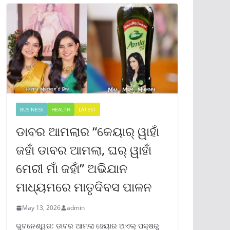
BUSINESS
HEALTH
LATEST
ଡାବର ଆମଲାର “କେୟାର୍ ୱାହାଁ
ଜହାଁ ଡାବର ଆମଲା, ଘର୍ ୱାହାଁ
ମେରୀ ମାଁ ଜହାଁ” ଅଭିଯାନ
ମାଧ୍ୟମରେ ମାତୃଦିବସ ପାଳନ
May 13, 2026
admin
ଭୁବନେଶ୍ୱର: ଡାବର ଆମଲା ହେୟାର ଅଏଲ୍ ପକ୍ଷରୁ