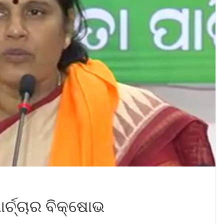
ୋର୍ଚ୍ଚାର ବିକ୍ଷୋଭ