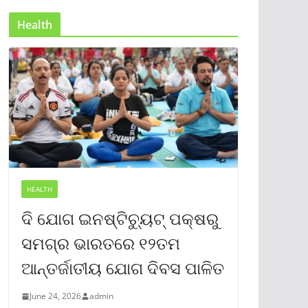
Health
HEALTH
ଦି ଯୋଗ ଇନଷ୍ଟିଚ୍ୟୁଟ୍ ପକ୍ଷରୁ
ସମଗ୍ର ଭାରତରେ ୧୨ତମ
ଆନ୍ତର୍ଜାତୀୟ ଯୋଗ ଦିବସ ପାଳିତ
June 24, 2026
admin