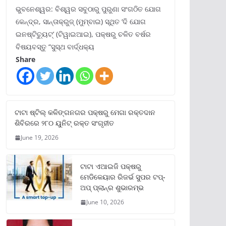
ଭୁବନେଶ୍ୱର: ବିଶ୍ୱର ସବୁଠାରୁ ପୁରୁଣା ସଂଗଠିତ ଯୋଗ
କେନ୍ଦ୍ର, ସାନ୍ତାକ୍ରୁଜ୍ (ମୁମ୍ବାଇ) ସ୍ଥିତ ‘ଦି ଯୋଗ
ଇନଷ୍ଟିଚ୍ୟୁଟ୍‌’ (ଟିୱାଇଆଇ), ପକ୍ଷରୁ ଚଳିତ ବର୍ଷର
ବିଷୟବସ୍ତୁ “ସୁସ୍ଥ ବାର୍ଦ୍ଧକ୍ୟ
Share
ଟାଟା ଷ୍ଟିଲ୍‌ କଳିଙ୍ଗନଗର ପକ୍ଷରୁ ମେଗା ରକ୍ତଦାନ
ଶିବିରରେ ୨୮୦ ୟୁନିଟ୍‌ ରକ୍ତ ସଂଗୃହୀତ
June 19, 2026
ଟାଟା ଏଆଇଜି ପକ୍ଷରୁ
ମେଡିକେୟାର ରିଜର୍ଭ ସୁପର ଟପ୍‌-
ଅପ୍ ପ୍ଲାନ୍‌ର ଶୁଭାରମ୍ଭ
June 10, 2026