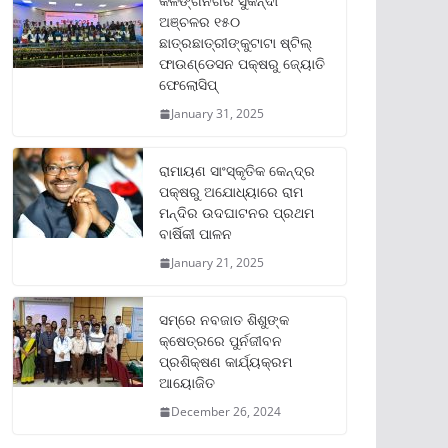
କଳିଙ୍ଗନଗର ସୁକିନ୍ଦା
ଅଞ୍ଚଳର ୧୫୦
ଛାତ୍ରଛାତ୍ରୀଙ୍କୁଟାଟା ଷ୍ଟିଲ୍
ଫାଉଣ୍ଡେସନ ପକ୍ଷରୁ ଜ୍ୟୋତି
ଫେଲୋସିପ୍‌
January 31, 2025
ରାମାୟଣ ସାଂସ୍କୃତିକ କେନ୍ଦ୍ର
ପକ୍ଷରୁ ଅଯୋଧ୍ୟାରେ ରାମ
ମନ୍ଦିର ଉଦଘାଟନର ପ୍ରଥମ
ବାର୍ଷିକୀ ପାଳନ
January 21, 2025
ସମ୍‌ରେ ନବଜାତ ଶିଶୁଙ୍କ
କ୍ଷେତ୍ରରେ ପୁର୍ନଜୀବନ
ପ୍ରଶିକ୍ଷଣ କାର୍ଯ୍ୟକ୍ରମ
ଆୟୋଜିତ
December 26, 2024