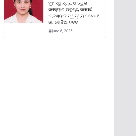
ମୁଖ ସ୍ୱାସ୍ଥ୍ୟ ଓ ତ୍ୱଚା
ସମସ୍ୟାର ଅଦୃଶ୍ୟ ସମ୍ପର୍କ
:ପ୍ରଖ୍ୟାତ ସ୍ୱାସ୍ଥ୍ୟ ବିଶେଷଜ୍ଞ
ଡା. ସୋନିଆ ଦତ୍ତ
June 8, 2026