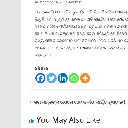
December 6, 2018
admin
ଆସନ୍ତାକାଲି ଓ ୮ ତାରିଖ ଦୁଇ ଦିନ ଧରି ବିଜେପି ମହିଳା ମୋର୍ଚ୍
ଶିଶୁ ବିକାଶ ମନ୍ତ୍ରୀଙ୍କ ଇସ୍ତଫା ଦାବି କରାଯିବ । ସେଲଟର ହ
ବିଜେପି ମହିଳା ମୋର୍ଚ୍ଚା ସଭାନେତ୍ରୀ ପ୍ରଭାତୀ ପରିଡା ଘୋଷଣା 
ସେ ଆଜି ଏକ ଚାଂଚଲ୍ୟକର ତଥ୍ୟ ଦେଇ କହିଛନ୍ତି ଯେ ବିଜେଡ
ମୁଖ୍ୟ ଫିଆଜ ରେହେମାନ ସାରା ଓଡିଶାରେ ଏଭଳି ଅନୁÂାନ କରି
ଅପରାଧକୁ ଆଖିବୁଜି ରହିଥିଲେ । ଏହାର ପ୍ରତିବାଦ କରି ବିଜେପି
କହିଛନ୍ତି ।
Share
ଶ୍ରୀକାନ୍ତଙ୍କ ଉପରେ ହେବ ଦଳୀୟ କାର୍ଯ୍ୟାନୁଷ୍ଠାନ !
You May Also Like