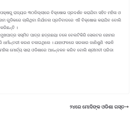
ଚା ପକ୍ଷରୁ ରାଜ୍ୟର ୩୦ଜିଲ୍ଲାରେ ବିକ୍ଷୋଭ ପ୍ରଦର୍ଶନ କରାଯିବା ସହିତ ମହିଳା ଓ
ୋମ ଗୁଡିକରେ ଚାଲିଥିବା ନିର୍ଯାତନା ପ୍ରତିବାଦରେ ଏହି ବିକ୍ଷୋଭ କରାଯିବ ବୋଲି
କରିଛନ୍ତି ।
ି ମୁଖପାତ୍ର ସସ୍ମିତ ପାତ୍ର ଛତ୍ରଛୟା ତଳେ ବେଲଟିକିରି ସେଲଟର ହୋମର
 ଧର୍ମାନ୍ତରୀ କରଣ ଚଳାଇଥିଲେ । ଯାହାଫଳରେ ସରକାର ଜାଣିଶୁଣି ଏଭଳି
 ମହିଳା ମୋର୍ଚ୍ଚା ସାରା ଓଡିଶାରେ ଆନେ୍ଦଳନ କରିବ ବୋଲି ଶ୍ରୀମତୀ ପରିଡା
୨୪ରେ ମୋଦିଙ୍କ ଓଡିଶା ଗସ୍ତ