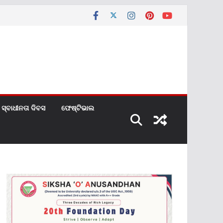
ସ୍ବାଧୀନତା ଦିବସ
ଫେଷ୍ଟିଭାଲ