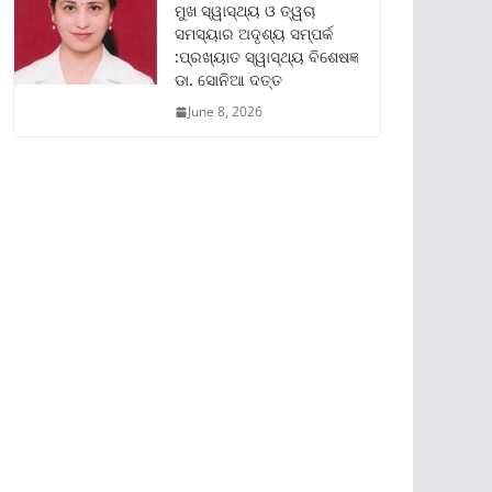
ମୁଖ ସ୍ୱାସ୍ଥ୍ୟ ଓ ତ୍ୱଚା
ସମସ୍ୟାର ଅଦୃଶ୍ୟ ସମ୍ପର୍କ
:ପ୍ରଖ୍ୟାତ ସ୍ୱାସ୍ଥ୍ୟ ବିଶେଷଜ୍ଞ
ଡା. ସୋନିଆ ଦତ୍ତ
June 8, 2026