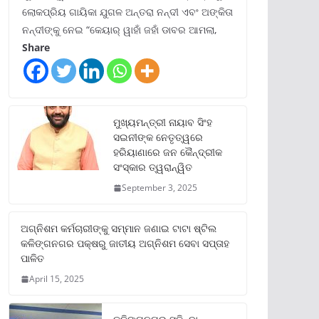
ଲୋକପ୍ରିୟ ଗାୟିକା ଯୁଗଳ ଅନ୍ତରା ନନ୍ଦୀ ଏବଂ ଅଙ୍କିତା
ନନ୍ଦୀଙ୍କୁ ନେଇ “କେୟାର୍ ୱାହାଁ ଜହାଁ ଡାବର ଆମଲା,
Share
ମୁଖ୍ୟମନ୍ତ୍ରୀ ନାୟାବ ସିଂହ
ସଇନୀଙ୍କ ନେତୃତ୍ୱରେ
ହରିୟାଣାରେ ଜନ କୈନ୍ଦ୍ରୀକ
ସଂସ୍କାର ତ୍ୱରାନ୍ୱିତ
September 3, 2025
ଅଗ୍ନିଶମ କର୍ମଚାରୀଙ୍କୁ ସମ୍ମାନ ଜଣାଇ ଟାଟା ଷ୍ଟିଲ
କଳିଙ୍ଗନଗର ପକ୍ଷରୁ ଜାତୀୟ ଅଗ୍ନିଶମ ସେବା ସପ୍ତାହ
ପାଳିତ
April 15, 2025