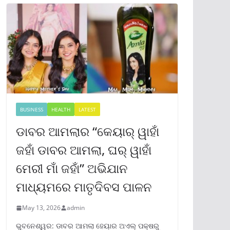
BUSINESS
HEALTH
LATEST
ଡାବର ଆମଲାର “କେୟାର୍ ୱାହାଁ
ଜହାଁ ଡାବର ଆମଲା, ଘର୍ ୱାହାଁ
ମେରୀ ମାଁ ଜହାଁ” ଅଭିଯାନ
ମାଧ୍ୟମରେ ମାତୃଦିବସ ପାଳନ
May 13, 2026
admin
ଭୁବନେଶ୍ୱର: ଡାବର ଆମଲା ହେୟାର ଅଏଲ୍ ପକ୍ଷରୁ