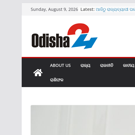
Skip
Latest:
ଆଜିଠୁ ରାଜ୍ୟବ୍ୟାପୀ ଘ
Sunday, August 9, 2026
to
ଅଭିଯାନ
ମେଡିକାଲ ବେଡ଼ରୁମରେ 
content
ଭାଇରାଲ ହେଲା ଭିଡିଓ
SBIରେ ୧୫୩୮ କ୍ଲର୍କ ପଦବ
ଜାରି
ଖୋଲିଲା ହୀରାକୁଦର ଆଉ
ମାଗଣା ରହିବ UPI ପେମ
ABOUT US
ରାଜ୍ୟ
ରାଜନୀତି
ଜାତୀୟ
ରାଶିଫଳ