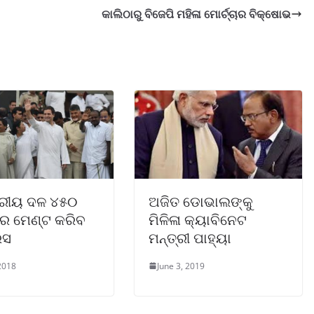
କାଲିଠାରୁ ବିଜେପି ମହିଳା ମୋର୍ଚ୍ଚାର ବିକ୍ଷୋଭ
୍ରୀୟ ଦଳ ୪୫୦
ଅଜିତ ଡୋଭାଲଙ୍କୁ
 ମେଣ୍ଟ କରିବ
ମିଳିଳା କ୍ୟାବିନେଟ
େସ
ମନ୍ତ୍ରୀ ପାହ୍ୟା
 2018
June 3, 2019