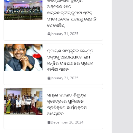
କଳିଙ୍ଗନଗର ସୁକିନ୍ଦା
ଅଞ୍ଚଳର ୧୫୦
ଛାତ୍ରଛାତ୍ରୀଙ୍କୁଟାଟା ଷ୍ଟିଲ୍
ଫାଉଣ୍ଡେସନ ପକ୍ଷରୁ ଜ୍ୟୋତି
ଫେଲୋସିପ୍‌
January 31, 2025
ରାମାୟଣ ସାଂସ୍କୃତିକ କେନ୍ଦ୍ର
ପକ୍ଷରୁ ଅଯୋଧ୍ୟାରେ ରାମ
ମନ୍ଦିର ଉଦଘାଟନର ପ୍ରଥମ
ବାର୍ଷିକୀ ପାଳନ
January 21, 2025
ସମ୍‌ରେ ନବଜାତ ଶିଶୁଙ୍କ
କ୍ଷେତ୍ରରେ ପୁର୍ନଜୀବନ
ପ୍ରଶିକ୍ଷଣ କାର୍ଯ୍ୟକ୍ରମ
ଆୟୋଜିତ
December 26, 2024