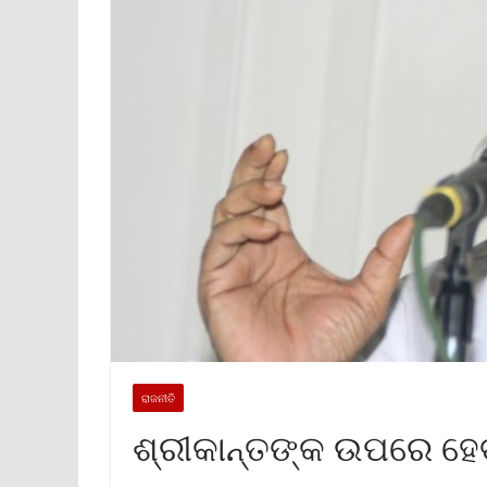
ରାଜନୀତି
ଶ୍ରୀକାନ୍ତଙ୍କ ଉପରେ ହେବ 