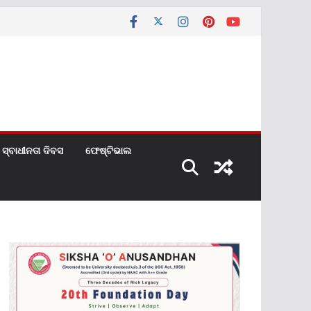
ସ୍ବାଧୀନତା ଦିବସ
ଫେଷ୍ଟିଭାଲ