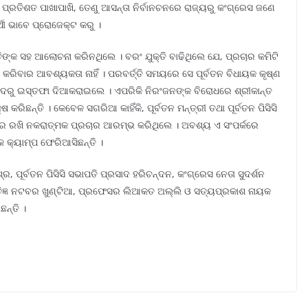
ପ୍ରତିଶତ ପାଖାପାଖି, ତେଣୁ ଆସନ୍ତା ନିର୍ବାନଚନରେ ରାଜ୍ୟରୁ କଂଗ୍ରେସ ଜଣେ
ର୍ଥୀ ଭାବେ ପ୍ରୋଜେକ୍ଟ କରୁ ।
ପତିଙ୍କ ସହ ଆଲୋଚନା କରିନଥିଲେ । ବରଂ ଯୁକ୍ତି ବାଢିଥିଲେ ଯେ, ପ୍ରଚାର କମିଟି
ରିବାର ଆବଶ୍ୟକତା ନାହିଁ । ପରବର୍ତ୍ତି ସମୟରେ ସେ ପୂର୍ବତନ ବିଧାୟକ କୃଷ୍ଣ
ପଦରୁ ଇସ୍ତଫା ଦିଆକରାଇଲେ । ଏପରିକି ନିରଂଜନଙ୍କ ବିରୋଧରେ ଶ୍ରୀକାନ୍ତ
ିଛନ୍ତି । କେବେଳ ସଗରିଆ କାହିଁକି, ପୂର୍ବତନ ମନ୍ତ୍ରୀ ତଥା ପୂର୍ବତନ ପିସିସି
ପରେ ରଖି ନକରାତ୍ମକ ପ୍ରଚାର ଆରମ୍ଭ କରିଥିଲେ । ଅବଶ୍ୟ ଏ ସଂପର୍କରେ
 କ୍ୟାମ୍ପ ଫେରିଆସିଛନ୍ତି ।
, ପୂର୍ବତନ ପିସିସି ସଭାପତି ପ୍ରସାଦ ହରିଚନ୍ଦନ, କଂଗ୍ରେସ ନେତା ସୁଦର୍ଶନ
୍ଥନୀତିଜ୍ଞ ନଟବର ଖୁଣ୍ଟିଆ, ପ୍ରଫେସର ଲିଆକତ ଅଲ୍ଲି ଓ ସତ୍ୟପ୍ରକାଶ ନାୟକ
ନ୍ତି ।