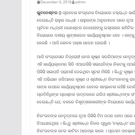
December 6, 2018
admin
ଭୁବନେଶ୍ବର ()
ପ୍ରଦେଶ କଂଗ୍ରେସ ବିରୋଧରେ ଚକ୍ରାନ୍ତ ଭାରି 
ଦେଇଛନ୍ତି ରାହୁଲ ଗାନ୍ଧୀ । ରାହୁଲଙ୍କ ଅନୁମୋଦନ ପରେ ନୂଆ ଇ
ପୂର୍ବତନ ମନ୍ତ୍ରୀ ଗଣେଶ୍ବର ବେହେରାଙ୍କୁ ଇସ୍ତାହାର କମିଟିର ଅ
ବିରୋଧରେ ଦଳୀୟ ଶୃଙ୍ଖଳାଗତ କାର୍ଯ୍ୟାନୁଷ୍ଠାନ ହେବ । ତାଙ୍କୁ
ହେଉଛି । ଆଜି କେବଳ ପକ୍ଷ ଛେଦନ ହୋଇଛି ।
ଆଜି କଂଗ୍ରେସର ବିଦ୍ରୋହୀ ନେତା କୃଷ୍ଣ ସଗରିଆଙ୍କ ନେତୃ
ଏହି କାର୍ଯ୍ୟକ୍ରମର ସିଡି ଏଆଇସିସି ସଭାପତିଙ୍କ ନିକଟକୁ ପଠ
ପିସିସି ସଭାପତି ପରାମର୍ଶ ଦେଇଥିବା ସୂଚନା ମିଳିଛି । କିନ୍ତୁ
ଏହି ଅଭିଯାନ ଜରିଆରେ କୃଷ୍ଣ ଓ ଶ୍ରୀକାନ୍ତ ନିରଂଜନଙ୍କୁ ରାଜନୈ
ତାଙ୍କ ଉପରେ କାର୍ଯ୍ୟାନୁଷ୍ଠାନ ହେବାର ସମ୍ଭାବନା ରହିଛି ବ
ପ୍ରତିନିଧିଙ୍କ ପ୍ରଶ୍ନର ଉତ୍ତରରେ ଯଦିଓ ଶ୍ରୀକାନ୍ତଙ୍କ ସଂ
ଦେଇଛନ୍ତି ଯେ, ଦଳରେ ବିଶୃଙ୍ଖଳାକାରୀଙ୍କ ବିରୋଧରେ କାର୍ଯ୍ୟ
ନିରଂଜନଙ୍କ ନେତୃତ୍ବରେ ନୂଆ ପିସିସି ଟିମ ଗଠନ ହେବା ପରେ ଶ୍ର
ଦିଆଯାଇଥିଲା । କିନ୍ତୁ ଶ୍ରୀକାନ୍ତ ନିଜର ପୂରୁଣା ‘ଚକ୍ରାନ୍ତ’ ର
ନିରଂଜନଙ୍କ ଚେର କାଟିବା ଆରମ୍ଭ କଲେ । ପ୍ରଥମ ପଦକ୍ଷେପ 