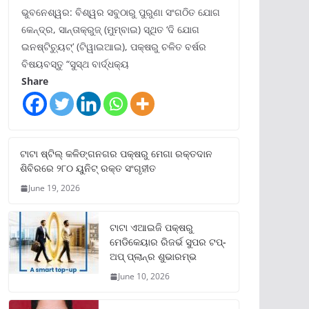
ଭୁବନେଶ୍ୱର: ବିଶ୍ୱର ସବୁଠାରୁ ପୁରୁଣା ସଂଗଠିତ ଯୋଗ
କେନ୍ଦ୍ର, ସାନ୍ତାକ୍ରୁଜ୍ (ମୁମ୍ବାଇ) ସ୍ଥିତ ‘ଦି ଯୋଗ
ଇନଷ୍ଟିଚ୍ୟୁଟ୍‌’ (ଟିୱାଇଆଇ), ପକ୍ଷରୁ ଚଳିତ ବର୍ଷର
ବିଷୟବସ୍ତୁ “ସୁସ୍ଥ ବାର୍ଦ୍ଧକ୍ୟ
Share
ଟାଟା ଷ୍ଟିଲ୍‌ କଳିଙ୍ଗନଗର ପକ୍ଷରୁ ମେଗା ରକ୍ତଦାନ
ଶିବିରରେ ୨୮୦ ୟୁନିଟ୍‌ ରକ୍ତ ସଂଗୃହୀତ
June 19, 2026
ଟାଟା ଏଆଇଜି ପକ୍ଷରୁ
ମେଡିକେୟାର ରିଜର୍ଭ ସୁପର ଟପ୍‌-
ଅପ୍ ପ୍ଲାନ୍‌ର ଶୁଭାରମ୍ଭ
June 10, 2026