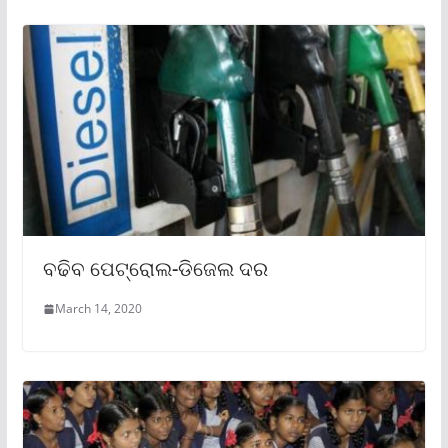
ବଢିବ ପେଟ୍ରୋଲ-ଡିଜେଲ ଦର
March 14, 2020