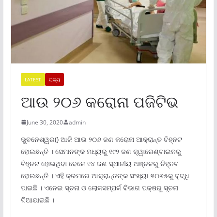
LATEST
ରାଜ୍ୟ
ଆଉ ୨୦୬ କରୋନା ପଜିଟିଭ
June 30, 2020
admin
ଭୁବନେଶ୍ୱର() ଆଜି ଆଉ ୨୦୬ ଜଣ କରୋନା ଆକ୍ରାନ୍ତ ଚିହ୍ନଟ
ହୋଇଛନ୍ତି । ସେମାନଙ୍କ ମଧ୍ୟରୁ ୧୯୨ ଜଣ କ୍ୱାରେଣ୍ଟାଇନରୁ
ଚିହ୍ନଟ ହୋଇଥିବା ବେଳେ ୧୪ ଜଣ ସ୍ଥାନୀୟ ଅଞ୍ଚଳରୁ ଚିହ୍ନଟ
ହୋଇଛନ୍ତି । ଏହି କ୍ରମରେ ଆକ୍ରାନ୍ତଙ୍କ ସଂଖ୍ୟା ୭୦୬୫କୁ ବୃଦ୍ଧି
ପାଇଛି । ଏନେଇ ସୂଚନା ଓ ଲୋକସମ୍ପର୍କ ବିଭାଗ ପକ୍ଷରୁ ସୂଚନା
ଦିଆଯାଇଛି ।