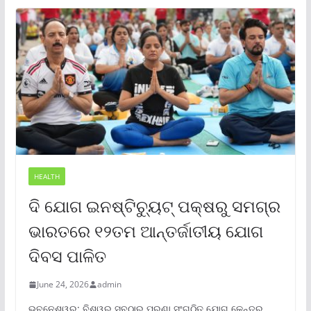
HEALTH
ଦି ଯୋଗ ଇନଷ୍ଟିଚ୍ୟୁଟ୍ ପକ୍ଷରୁ ସମଗ୍ର
ଭାରତରେ ୧୨ତମ ଆନ୍ତର୍ଜାତୀୟ ଯୋଗ
ଦିବସ ପାଳିତ
June 24, 2026
admin
ଭୁବନେଶ୍ୱର: ବିଶ୍ୱର ସବୁଠାରୁ ପୁରୁଣା ସଂଗଠିତ ଯୋଗ କେନ୍ଦ୍ର,