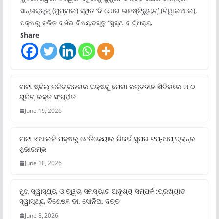
ସାନ୍ତାକ୍ରୁଜ୍ (ମୁମ୍ବାଇ) ସ୍ଥିତ ‘ଦି ଯୋଗ ଇନଷ୍ଟିଚ୍ୟୁଟ୍‌’ (ଟିୱାଇଆଇ),
ପକ୍ଷରୁ ଚଳିତ ବର୍ଷର ବିଷୟବସ୍ତୁ “ସୁସ୍ଥ ବାର୍ଦ୍ଧକ୍ୟ
Share
ଟାଟା ଷ୍ଟିଲ୍‌ କଳିଙ୍ଗନଗର ପକ୍ଷରୁ ମେଗା ରକ୍ତଦାନ ଶିବିରରେ ୨୮୦
ୟୁନିଟ୍‌ ରକ୍ତ ସଂଗୃହୀତ
June 19, 2026
ଟାଟା ଏଆଇଜି ପକ୍ଷରୁ ମେଡିକେୟାର ରିଜର୍ଭ ସୁପର ଟପ୍‌-ଅପ୍ ପ୍ଲାନ୍‌ର
ଶୁଭାରମ୍ଭ
June 10, 2026
ମୁଖ ସ୍ୱାସ୍ଥ୍ୟ ଓ ତ୍ୱଚା ସମସ୍ୟାର ଅଦୃଶ୍ୟ ସମ୍ପର୍କ :ପ୍ରଖ୍ୟାତ
ସ୍ୱାସ୍ଥ୍ୟ ବିଶେଷଜ୍ଞ ଡା. ସୋନିଆ ଦତ୍ତ
June 8, 2026