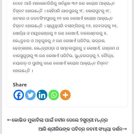
ତେବେ ଆଜି ମାଲକାନଗିରିରୁ ସର୍ବାଧିକ ୩୬ ଜଣ କରୋନା ଆକ୍ରାନ୍ତ
ଚିହ୍ନଟ ହୋଇଛନ୍ତି । ସେହିପରି ଯାଜପୁରରୁ ୨୮, କୋରାପୁଟରୁ ୧୮,
କଟକର ଓ ଜଗତସିଂହପୁରରୁ ୧୭ ଜଣ ଲେଖାଏଁ କରୋନା ଆକ୍ରାନ୍ତ
ଚିହ୍ନଟ ହୋଇଛନ୍ତି । ସ୍ୱେହୁପରି ବଲାଙ୍ଗିରରୁ ୧୬, ଦେବଗଡ଼ରୁ ୧୫,
ଖୋର୍ଦ୍ଧା ଓ ମୟୂରଭଞ୍ଜରୁ ୭ ଜଣ ଲେଖାଏଁ, ବାଲେଶ୍ବରରୁ ୫,
କେନ୍ଦୁଝର ଓ ଅନୁଗୁଳରୁ ୬ ଜଣ ଲେଖାଏଁ ପଜିଟିଭ, ଭଦ୍ରକ,
ଢେଙ୍କାନାଳ, କେନ୍ଦ୍ରାପଡ଼ା ଓ ସମ୍ବଲପୁରରୁ ୪ ଲେଖାଏଁ, ଗଞ୍ଜାମ ଓ
ଝାରସୁଗୁଡ଼ାରୁ ୩ ଜଣ ଲେଖାଏଁ ପଜିଟିଭ, ସୁନ୍ଦରଗଡ଼ରୁ ୨, ବୌଦ୍ଧ,
ନୟାଗଡ଼ ଓ ପୁରୀରୁ ଜଣେ ଲେଖାଏଁ କରୋନା ଆକ୍ରାନ୍ତ ଚିହ୍ନଟ
ହୋଇଛନ୍ତି ।
Share
କୋଭିଡ ମୁକାବିଲା ପାଇଁ ନବୀନ ଦେଲେ 9ସୁତ୍ରୀ ମନ୍ତ୍ର
ଆଜି ଶ୍ରୀଜିଉଙ୍କ ପବିତ୍ର ନବମୀ ସଂଧ୍ୟା ଦର୍ଶନ