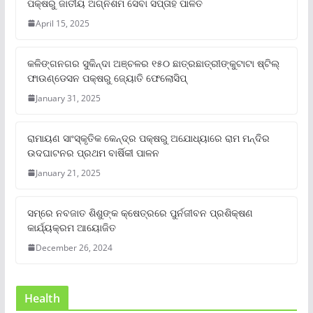
ପକ୍ଷରୁ ଜାତୀୟ ଅଗ୍ନିଶମ ସେବା ସପ୍ତାହ ପାଳିତ
April 15, 2025
କଳିଙ୍ଗନଗର ସୁକିନ୍ଦା ଅଞ୍ଚଳର ୧୫୦ ଛାତ୍ରଛାତ୍ରୀଙ୍କୁଟାଟା ଷ୍ଟିଲ୍
ଫାଉଣ୍ଡେସନ ପକ୍ଷରୁ ଜ୍ୟୋତି ଫେଲୋସିପ୍‌
January 31, 2025
ରାମାୟଣ ସାଂସ୍କୃତିକ କେନ୍ଦ୍ର ପକ୍ଷରୁ ଅଯୋଧ୍ୟାରେ ରାମ ମନ୍ଦିର
ଉଦଘାଟନର ପ୍ରଥମ ବାର୍ଷିକୀ ପାଳନ
January 21, 2025
ସମ୍‌ରେ ନବଜାତ ଶିଶୁଙ୍କ କ୍ଷେତ୍ରରେ ପୁର୍ନଜୀବନ ପ୍ରଶିକ୍ଷଣ
କାର୍ଯ୍ୟକ୍ରମ ଆୟୋଜିତ
December 26, 2024
Health