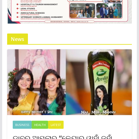
News
BUSINESS
HEALTH
LATEST
ଡାବର ଆମଲାର “କେୟାର୍ ୱାହାଁ ଜହାଁ