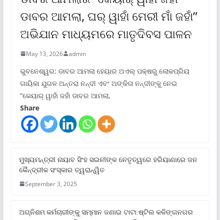
ଡାବର ଆମଲା, ଘର୍ ୱାହାଁ ମେରୀ ମାଁ ଜହାଁ”
ଅଭିଯାନ ମାଧ୍ୟମରେ ମାତୃଦିବସ ପାଳନ
May 13, 2026
admin
ଭୁବନେଶ୍ୱର: ଡାବର ଆମଲା ହେୟାର ଅଏଲ୍ ପକ୍ଷରୁ ଲୋକପ୍ରିୟ
ଗାୟିକା ଯୁଗଳ ଅନ୍ତରା ନନ୍ଦୀ ଏବଂ ଅଙ୍କିତା ନନ୍ଦୀଙ୍କୁ ନେଇ
“କେୟାର୍ ୱାହାଁ ଜହାଁ ଡାବର ଆମଲା,
Share
ମୁଖ୍ୟମନ୍ତ୍ରୀ ନାୟାବ ସିଂହ ସଇନୀଙ୍କ ନେତୃତ୍ୱରେ ହରିୟାଣାରେ ଜନ
କୈନ୍ଦ୍ରୀକ ସଂସ୍କାର ତ୍ୱରାନ୍ୱିତ
September 3, 2025
ଅଗ୍ନିଶମ କର୍ମଚାରୀଙ୍କୁ ସମ୍ମାନ ଜଣାଇ ଟାଟା ଷ୍ଟିଲ କଳିଙ୍ଗନଗର