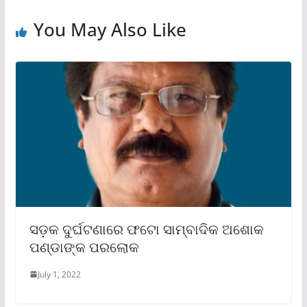
You May Also Like
ସଡ଼କ ଦୁର୍ଘଟଣାରେ ଫଟୋ ସାମ୍ବାଦିକ ଅଶୋକ
ପଣ୍ଡାଙ୍କ ପରଲୋକ
July 1, 2022