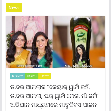
News
BUSINESS
HEALTH
LATEST
ଡାବର ଆମଲାର “କେୟାର୍ ୱାହାଁ ଜହାଁ
ଡାବର ଆମଲା, ଘର୍ ୱାହାଁ ମେରୀ ମାଁ ଜହାଁ”
ଅଭିଯାନ ମାଧ୍ୟମରେ ମାତୃଦିବସ ପାଳନ