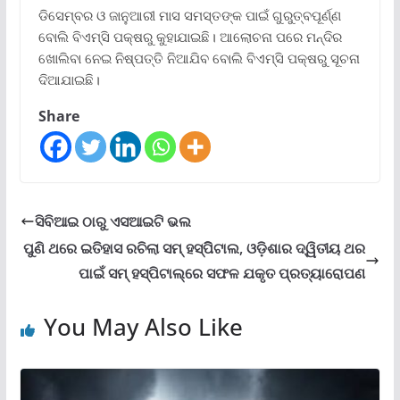
ଡିସେମ୍ବର ଓ ଜାନୁଆରୀ ମାସ ସମସ୍ତଙ୍କ ପାଇଁ ଗୁରୁତ୍ବପୂର୍ଣ୍ଣ
ବୋଲି ବିଏମ୍‌ସି ପକ୍ଷରୁ କୁହାଯାଇଛି। ଆଲୋଚନା ପରେ ମନ୍ଦିର
ଖୋଲିବା ନେଇ ନିଷ୍ପତ୍ତି ନିଆଯିବ ବୋଲି ବିଏମ୍‌ସି ପକ୍ଷରୁ ସୂଚନା
ଦିଆଯାଇଛି।
Share
ସିବିଆଇ ଠାରୁ ଏସଆଇଟି ଭଲ
ପୁଣି ଥରେ ଇତିହାସ ରଚିଲା ସମ୍ ହସ୍ପିିଟାଲ, ଓଡ଼ିଶାର ଦ୍ୱିତୀୟ ଥର
ପାଇଁ ସମ୍ ହସ୍ପିଟାଲ୍‌ରେ ସଫଳ ଯକୃତ ପ୍ରତ୍ୟାରୋପଣ
You May Also Like