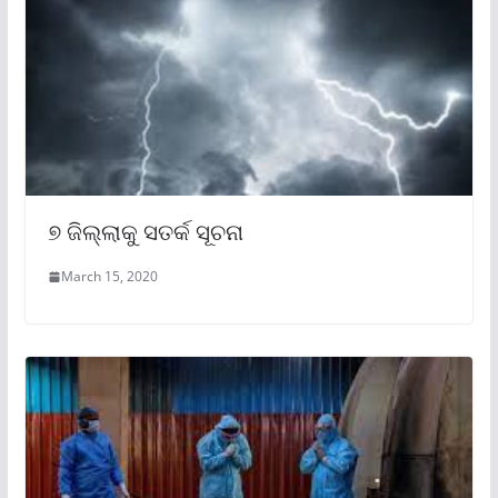
୭ ଜିଲ୍ଲାକୁ ସତର୍କ ସୂଚନା
March 15, 2020