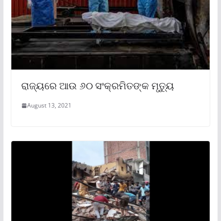
ରାଜ୍ୟରେ ଆଉ ୬୦ ସଂକ୍ରମିତଙ୍କ ମୃତ୍ୟୁ
August 13, 2021