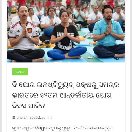
HEALTH
ଦି ଯୋଗ ଇନଷ୍ଟିଚ୍ୟୁଟ୍ ପକ୍ଷରୁ ସମଗ୍ର
ଭାରତରେ ୧୨ତମ ଆନ୍ତର୍ଜାତୀୟ ଯୋଗ
ଦିବସ ପାଳିତ
June 24, 2026
admin
ଭୁବନେଶ୍ୱର: ବିଶ୍ୱର ସବୁଠାରୁ ପୁରୁଣା ସଂଗଠିତ ଯୋଗ କେନ୍ଦ୍ର,