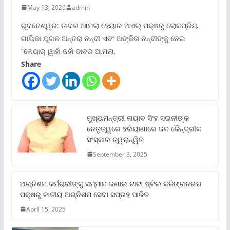
May 13, 2026
admin
ଭୁବନେଶ୍ୱର: ଡାବର ଆମଲା ହେୟାର ଅଏଲ୍ ପକ୍ଷରୁ ଲୋକପ୍ରିୟ
ଗାୟିକା ଯୁଗଳ ଅନ୍ତରା ନନ୍ଦୀ ଏବଂ ଅଙ୍କିତା ନନ୍ଦୀଙ୍କୁ ନେଇ
“କେୟାର୍ ୱାହାଁ ଜହାଁ ଡାବର ଆମଲା,
Share
ମୁଖ୍ୟମନ୍ତ୍ରୀ ନାୟାବ ସିଂହ ସଇନୀଙ୍କ
ନେତୃତ୍ୱରେ ହରିୟାଣାରେ ଜନ କୈନ୍ଦ୍ରୀକ
ସଂସ୍କାର ତ୍ୱରାନ୍ୱିତ
September 3, 2025
ଅଗ୍ନିଶମ କର୍ମଚାରୀଙ୍କୁ ସମ୍ମାନ ଜଣାଇ ଟାଟା ଷ୍ଟିଲ କଳିଙ୍ଗନଗର
ପକ୍ଷରୁ ଜାତୀୟ ଅଗ୍ନିଶମ ସେବା ସପ୍ତାହ ପାଳିତ
April 15, 2025