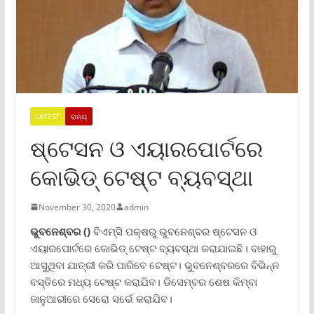
LATEST
ରାଜ୍ୟ
ଷ୍ଟେସନ ଓ ଏୟାରପୋର୍ଟରେ
କୋଭିଡ୍‌ ଟେଷ୍ଟ ବ୍ୟବସ୍ଥା
November 30, 2020
admin
ଭୁବନେଶ୍ବର ()
ବିଏମ୍‌ସି ପକ୍ଷରୁ ଭୁବନେଶ୍ବର ଷ୍ଟେସନ ଓ
ଏୟାରପୋର୍ଟରେ କୋଭିଡ୍‌ ଟେଷ୍ଟ ବ୍ୟବସ୍ଥା କରାଯାଇଛି। ବାହାରୁ
ଆସୁଥିବା ଯାତ୍ରୀ କରି ପାରିବେ ଟେଷ୍ଟ। ଭୁବନେଶ୍ବରରେ ବିଭିନ୍ନ
ବସ୍ତିରେ ମଧ୍ୟ ଟେଷ୍ଟ କରାଯିବ। ଡିସେମ୍ବର ଶେଷ କିମ୍ବା
ଜାନୁଆରୀରେ ସେରୋ ସର୍ଭେ କରାଯିବ।