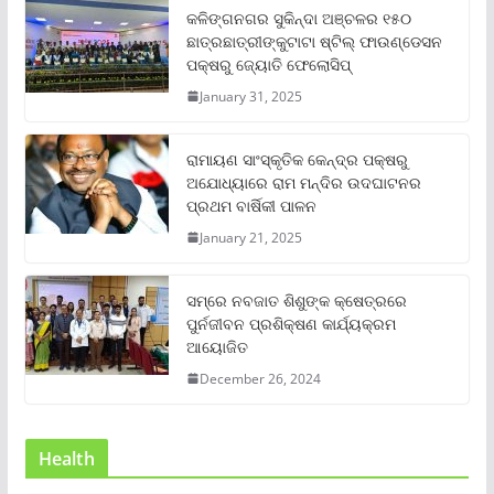
କଳିଙ୍ଗନଗର ସୁକିନ୍ଦା ଅଞ୍ଚଳର ୧୫୦
ଛାତ୍ରଛାତ୍ରୀଙ୍କୁଟାଟା ଷ୍ଟିଲ୍ ଫାଉଣ୍ଡେସନ
ପକ୍ଷରୁ ଜ୍ୟୋତି ଫେଲୋସିପ୍‌
January 31, 2025
ରାମାୟଣ ସାଂସ୍କୃତିକ କେନ୍ଦ୍ର ପକ୍ଷରୁ
ଅଯୋଧ୍ୟାରେ ରାମ ମନ୍ଦିର ଉଦଘାଟନର
ପ୍ରଥମ ବାର୍ଷିକୀ ପାଳନ
January 21, 2025
ସମ୍‌ରେ ନବଜାତ ଶିଶୁଙ୍କ କ୍ଷେତ୍ରରେ
ପୁର୍ନଜୀବନ ପ୍ରଶିକ୍ଷଣ କାର୍ଯ୍ୟକ୍ରମ
ଆୟୋଜିତ
December 26, 2024
Health