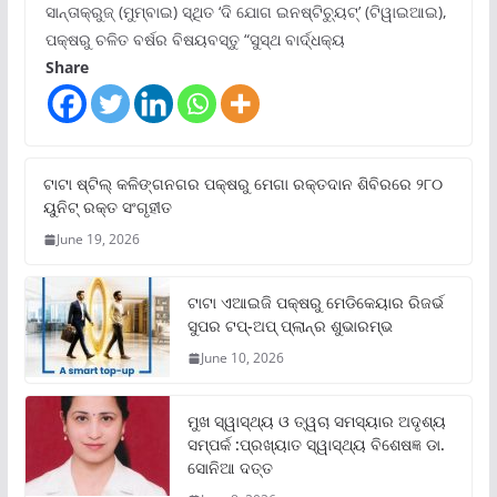
ସାନ୍ତାକ୍ରୁଜ୍ (ମୁମ୍ବାଇ) ସ୍ଥିତ ‘ଦି ଯୋଗ ଇନଷ୍ଟିଚ୍ୟୁଟ୍‌’ (ଟିୱାଇଆଇ),
ପକ୍ଷରୁ ଚଳିତ ବର୍ଷର ବିଷୟବସ୍ତୁ “ସୁସ୍ଥ ବାର୍ଦ୍ଧକ୍ୟ
Share
ଟାଟା ଷ୍ଟିଲ୍‌ କଳିଙ୍ଗନଗର ପକ୍ଷରୁ ମେଗା ରକ୍ତଦାନ ଶିବିରରେ ୨୮୦
ୟୁନିଟ୍‌ ରକ୍ତ ସଂଗୃହୀତ
June 19, 2026
ଟାଟା ଏଆଇଜି ପକ୍ଷରୁ ମେଡିକେୟାର ରିଜର୍ଭ
ସୁପର ଟପ୍‌-ଅପ୍ ପ୍ଲାନ୍‌ର ଶୁଭାରମ୍ଭ
June 10, 2026
ମୁଖ ସ୍ୱାସ୍ଥ୍ୟ ଓ ତ୍ୱଚା ସମସ୍ୟାର ଅଦୃଶ୍ୟ
ସମ୍ପର୍କ :ପ୍ରଖ୍ୟାତ ସ୍ୱାସ୍ଥ୍ୟ ବିଶେଷଜ୍ଞ ଡା.
ସୋନିଆ ଦତ୍ତ