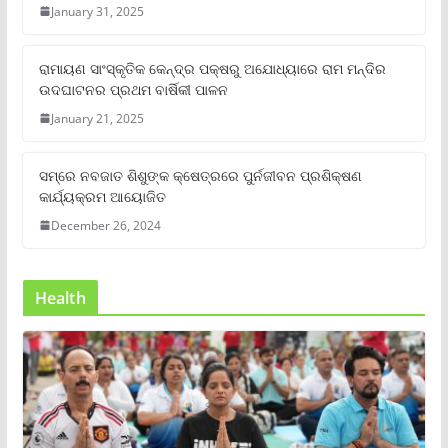
January 31, 2025
ରାମାୟଣ ସାଂସ୍କୃତିକ କେନ୍ଦ୍ର ପକ୍ଷରୁ ଅଯୋଧ୍ୟାରେ ରାମ ମନ୍ଦିର
ଉଦଘାଟନର ପ୍ରଥମ ବାର୍ଷିକୀ ପାଳନ
January 21, 2025
ସମ୍‌ରେ ନବଜାତ ଶିଶୁଙ୍କ କ୍ଷେତ୍ରରେ ପୁର୍ନଜୀବନ ପ୍ରଶିକ୍ଷଣ
କାର୍ଯ୍ୟକ୍ରମ ଆୟୋଜିତ
December 26, 2024
Health