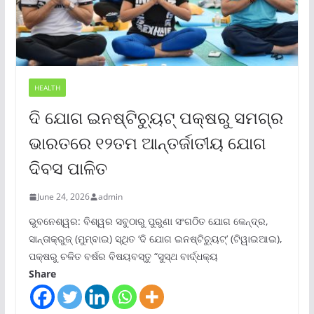
HEALTH
ଦି ଯୋଗ ଇନଷ୍ଟିଚ୍ୟୁଟ୍ ପକ୍ଷରୁ ସମଗ୍ର
ଭାରତରେ ୧୨ତମ ଆନ୍ତର୍ଜାତୀୟ ଯୋଗ
ଦିବସ ପାଳିତ
June 24, 2026
admin
ଭୁବନେଶ୍ୱର: ବିଶ୍ୱର ସବୁଠାରୁ ପୁରୁଣା ସଂଗଠିତ ଯୋଗ କେନ୍ଦ୍ର,
ସାନ୍ତାକ୍ରୁଜ୍ (ମୁମ୍ବାଇ) ସ୍ଥିତ ‘ଦି ଯୋଗ ଇନଷ୍ଟିଚ୍ୟୁଟ୍‌’ (ଟିୱାଇଆଇ),
ପକ୍ଷରୁ ଚଳିତ ବର୍ଷର ବିଷୟବସ୍ତୁ “ସୁସ୍ଥ ବାର୍ଦ୍ଧକ୍ୟ
Share