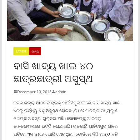
LATEST
ରାଜ୍ୟ
ବାସି ଖାଦ୍ୟ ଖାଇ ୪୦
ଛାତ୍ରଛାତ୍ରୀ ଅସୁସ୍ଥ
December 10, 2018
admin
କଟକ ଜିଲ୍ଲା ଆଠଗଡ଼ ବ୍ଲକ୍ ପାର୍ବତୀପୁର ଗାଁରେ ବାସି ଖାଦ୍ୟ ଖାଇ
୪୦ରୁ ଊର୍ଦ୍ଧ୍ୱ ଶିଶୁ ଅସୁସ୍ଥ ହୋଇଛନ୍ତି। ସେମାନଙ୍କ ମଧ୍ୟରୁ ୫
ଜଣଙ୍କ ଅବସ୍ଥା ଗୁରୁତର ଅଛି। ସେମାନଙ୍କୁ ଆଠଗଡ଼
ଡାକ୍ତରଖାନାରେ ଭର୍ତ୍ତି କରାଯାଇଛି। ଗତକାଲି ପାର୍ବତୀପୁର ଗାଁରେ
ରାତିରେ ଏକ ଦଶାହ ଭୋଜି ହୋଇଥିଲା। ଭୋଜିରେ କିଛି ଖାଦ୍ୟ ବଳି