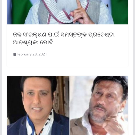
ଜଳ ସଂରକ୍ଷଣ ପାଇଁ ସମସ୍ତଙ୍କ ପ୍ରଚେଷ୍ଟା
ଆବଶ୍ୟକ: ମୋଦି
February 28, 2021