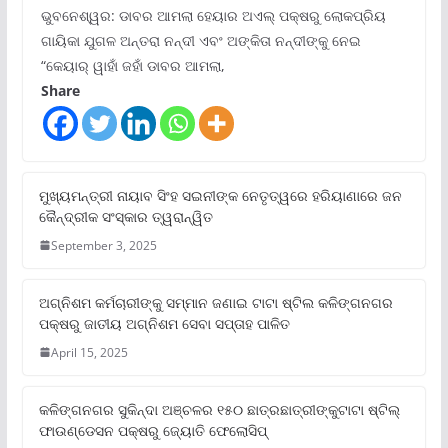
ଭୁବନେଶ୍ୱର: ଡାବର ଆମଲା ହେୟାର ଅଏଲ୍ ପକ୍ଷରୁ ଲୋକପ୍ରିୟ
ଗାୟିକା ଯୁଗଳ ଅନ୍ତରା ନନ୍ଦୀ ଏବଂ ଅଙ୍କିତା ନନ୍ଦୀଙ୍କୁ ନେଇ
“କେୟାର୍ ୱାହାଁ ଜହାଁ ଡାବର ଆମଲା,
Share
ମୁଖ୍ୟମନ୍ତ୍ରୀ ନାୟାବ ସିଂହ ସଇନୀଙ୍କ ନେତୃତ୍ୱରେ ହରିୟାଣାରେ ଜନ
କୈନ୍ଦ୍ରୀକ ସଂସ୍କାର ତ୍ୱରାନ୍ୱିତ
September 3, 2025
ଅଗ୍ନିଶମ କର୍ମଚାରୀଙ୍କୁ ସମ୍ମାନ ଜଣାଇ ଟାଟା ଷ୍ଟିଲ କଳିଙ୍ଗନଗର
ପକ୍ଷରୁ ଜାତୀୟ ଅଗ୍ନିଶମ ସେବା ସପ୍ତାହ ପାଳିତ
April 15, 2025
କଳିଙ୍ଗନଗର ସୁକିନ୍ଦା ଅଞ୍ଚଳର ୧୫୦ ଛାତ୍ରଛାତ୍ରୀଙ୍କୁଟାଟା ଷ୍ଟିଲ୍
ଫାଉଣ୍ଡେସନ ପକ୍ଷରୁ ଜ୍ୟୋତି ଫେଲୋସିପ୍‌