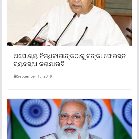
ଅଯୋଗ୍ୟ ହିତାଧିକାରୀଙ୍କଠାରୁ ଟଙ୍କା ଫେରସ୍ତ
ବ୍ୟବସ୍ଥା କରାଯାଉଛି
September 18, 2019