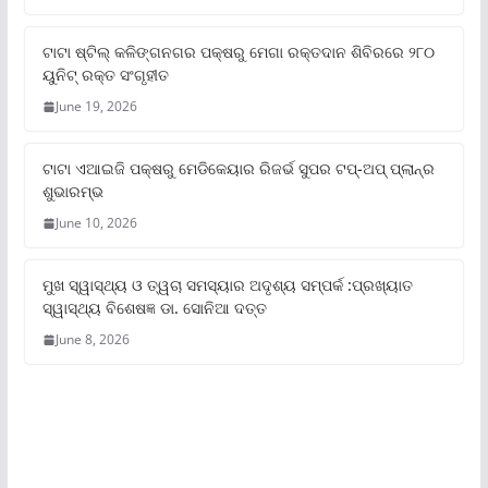
ଟାଟା ଷ୍ଟିଲ୍‌ କଳିଙ୍ଗନଗର ପକ୍ଷରୁ ମେଗା ରକ୍ତଦାନ ଶିବିରରେ ୨୮୦
ୟୁନିଟ୍‌ ରକ୍ତ ସଂଗୃହୀତ
June 19, 2026
ଟାଟା ଏଆଇଜି ପକ୍ଷରୁ ମେଡିକେୟାର ରିଜର୍ଭ ସୁପର ଟପ୍‌-ଅପ୍ ପ୍ଲାନ୍‌ର
ଶୁଭାରମ୍ଭ
June 10, 2026
ମୁଖ ସ୍ୱାସ୍ଥ୍ୟ ଓ ତ୍ୱଚା ସମସ୍ୟାର ଅଦୃଶ୍ୟ ସମ୍ପର୍କ :ପ୍ରଖ୍ୟାତ
ସ୍ୱାସ୍ଥ୍ୟ ବିଶେଷଜ୍ଞ ଡା. ସୋନିଆ ଦତ୍ତ
June 8, 2026