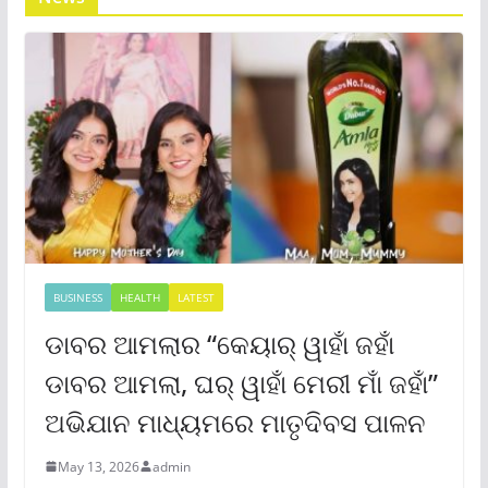
BUSINESS
HEALTH
LATEST
ଡାବର ଆମଲାର “କେୟାର୍ ୱାହାଁ ଜହାଁ
ଡାବର ଆମଲା, ଘର୍ ୱାହାଁ ମେରୀ ମାଁ ଜହାଁ”
ଅଭିଯାନ ମାଧ୍ୟମରେ ମାତୃଦିବସ ପାଳନ
May 13, 2026
admin