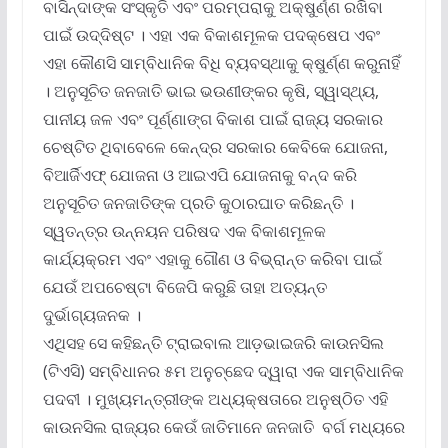
ବାସିନ୍ଦାଙ୍କ ସଂସ୍କୃତି ଏବଂ ପରମ୍ପରାକୁ ଅକ୍ଷୁର୍ଣ୍ଣ ରଖିବା
ପାଇଁ ଉଦ୍ଦିଷ୍ଟ । ଏହା ଏକ ବିକାଶମୂଳକ ପଦକ୍ଷେପ ଏବଂ
ଏହା କୌଣସି ସାମ୍ବିଧାନିକ ବିଧି ବ୍ୟବସ୍ଥାକୁ କ୍ଷୁର୍ଣ୍ଣ କରୁନାହିଁ
। ଅନୁସୂଚିତ ଜନଜାତି ଭାଇ ଭଉଣୀଙ୍କର କୃଷି, ସ୍ୱାସ୍ଥ୍ୟ,
ପାନୀୟ ଜଳ ଏବଂ ପୂର୍ଣ୍ଣାଙ୍ଗ ବିକାଶ ପାଇଁ ରାଜ୍ୟ ସରକାର
ଚେଷ୍ଟିତ ଥିବାବେଳେ କେନ୍ଦ୍ର ସରକାର କେବିକେ ଯୋଜନା,
ବିଆର୍ଜିଏଫ୍ ଯୋଜନା ଓ ଆଇଏପି ଯୋଜନାକୁ ବନ୍ଦ କରି
ଅନୁସୂଚିତ ଜନଜାତିଙ୍କ ପ୍ରତି କୁଠାରଘାତ କରିଛନ୍ତି ।
ସ୍ୱତନ୍ତ୍ର ଉନ୍ନୟନ ପରିଷଦ ଏକ ବିକାଶମୂଳକ
କାର୍ଯ୍ୟକ୍ରମ ଏବଂ ଏହାକୁ ଗୌଣ ଓ ବିଭ୍ରାନ୍ତ କରିବା ପାଇଁ
ଯେଉଁ ଅପଚେଷ୍ଟା ବିଜେପି କରୁଛି ତାହା ଅତ୍ୟନ୍ତ
ଦୁର୍ଭାଗ୍ୟଜନକ ।
ଏଥିସହ ସେ କହିଛନ୍ତି ଟ୍ରାଇବାଲ ଆଡ଼ଭାଇଜରି କାଉନସିଲ
(ଟିଏସି) ସମ୍ବିଧାନର ୫ମ ଅନୁଚ୍ଛେଦ ଦ୍ୱାରା ଏକ ସାମ୍ବିଧାନିକ
ପଦବୀ । ମୁଖ୍ୟମନ୍ତ୍ରୀଙ୍କ ଅଧ୍ୟକ୍ଷତାରେ ଅନୁଷ୍ଠିତ ଏହି
କାଉନସିଲ ରାଜ୍ୟର କେଉଁ ଜାତିମାନେ ଜନଜାତି ବର୍ଗ ମଧ୍ୟରେ