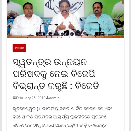
ରାଜନୀତି
ସ୍ୱତନ୍ତ୍ର ଉନ୍ନୟନ
ପରିଷଦକୁ ନେଇ ବିଜେପି
ବିଭ୍ରାନ୍ତ କରୁଛି : ବିଜେଡି
February 25, 2019
admin
ଭୁବନେଶ୍ୱର (): ଭାରତୀୟ ଜନତା ପାର୍ଟିର ନେତାମାନେ ଏବଂ
ବିଶେଷ କରି ପିତାମ୍ବର ଆଚାର୍ଯ୍ୟ ରାଜନୀତିରେ ପ୍ରବେଶ
କରିବା ଦିନ ଠାରୁ ବୋଧେ ଆଇନ୍ ପଢ଼ିବା ଛାଡ଼ି ଦେଇଛନ୍ତି