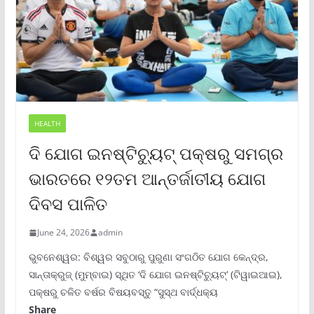
HEALTH
ଦି ଯୋଗ ଇନଷ୍ଟିଚ୍ୟୁଟ୍ ପକ୍ଷରୁ ସମଗ୍ର
ଭାରତରେ ୧୨ତମ ଆନ୍ତର୍ଜାତୀୟ ଯୋଗ
ଦିବସ ପାଳିତ
June 24, 2026
admin
ଭୁବନେଶ୍ୱର: ବିଶ୍ୱର ସବୁଠାରୁ ପୁରୁଣା ସଂଗଠିତ ଯୋଗ କେନ୍ଦ୍ର,
ସାନ୍ତାକ୍ରୁଜ୍ (ମୁମ୍ବାଇ) ସ୍ଥିତ ‘ଦି ଯୋଗ ଇନଷ୍ଟିଚ୍ୟୁଟ୍‌’ (ଟିୱାଇଆଇ),
ପକ୍ଷରୁ ଚଳିତ ବର୍ଷର ବିଷୟବସ୍ତୁ “ସୁସ୍ଥ ବାର୍ଦ୍ଧକ୍ୟ
Share