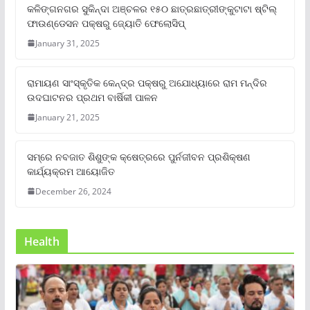
କଳିଙ୍ଗନଗର ସୁକିନ୍ଦା ଅଞ୍ଚଳର ୧୫୦ ଛାତ୍ରଛାତ୍ରୀଙ୍କୁଟାଟା ଷ୍ଟିଲ୍
ଫାଉଣ୍ଡେସନ ପକ୍ଷରୁ ଜ୍ୟୋତି ଫେଲୋସିପ୍‌
January 31, 2025
ରାମାୟଣ ସାଂସ୍କୃତିକ କେନ୍ଦ୍ର ପକ୍ଷରୁ ଅଯୋଧ୍ୟାରେ ରାମ ମନ୍ଦିର
ଉଦଘାଟନର ପ୍ରଥମ ବାର୍ଷିକୀ ପାଳନ
January 21, 2025
ସମ୍‌ରେ ନବଜାତ ଶିଶୁଙ୍କ କ୍ଷେତ୍ରରେ ପୁର୍ନଜୀବନ ପ୍ରଶିକ୍ଷଣ
କାର୍ଯ୍ୟକ୍ରମ ଆୟୋଜିତ
December 26, 2024
Health