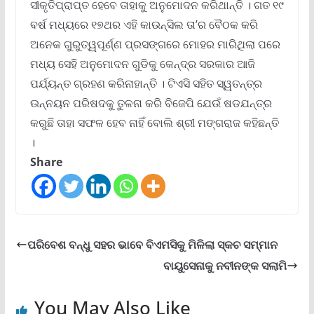
ସୀକୃତିପ୍ରାପ୍ତ ହେବେ ତାହାକୁ ଅନୁମୋଦନ କରିଥାନ୍ତି । ଗତ ୧୯
ବର୍ଷ ମଧ୍ୟରେ ୧୭ଥର ଏହି କାଉନ୍ସିଲ ତା’ର ବୈଠକ କରି
ଅନେକ ଗୁରୁତ୍ୱପୂର୍ଣ୍ଣ ପ୍ରସଙ୍ଗରେ ମୋହର ମାରିଥିଲା ପରେ
ମଧ୍ୟ ସେହି ଅନୁମୋଦନ ଗୁଡିକୁ କେନ୍ଦ୍ର ସରକାର ଆଜି
ପର୍ଯ୍ୟନ୍ତ ଗ୍ରହଣ କରିନାହାନ୍ତି । ଟିଏସି ସହିତ ସ୍ୱତନ୍ତ୍ର
ଉନ୍ନୟନ ପରିଷଦକୁ ତୁଳନା କରି ବିଜେପି ଯେଉଁ ଷଡଯନ୍ତ୍ର
କରୁଛି ତାହା ସଫଳ ହେବ ନାହିଁ ବୋଲି ଶ୍ରୀ ମଙ୍ଗରାଜ କହିଛନ୍ତି
।
Share
ପରିବେଶ ବନ୍ଧୁ ସହର ଭାବେ ବିଏମସିକୁ ମିଳିଲା ସ୍କଚ ସମ୍ମାନ
ବାୟୁସେନାକୁ ନବୀନଙ୍କ ସଲାମି
You May Also Like