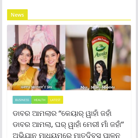
News
BUSINESS
HEALTH
LATEST
ଡାବର ଆମଲାର “କେୟାର୍ ୱାହାଁ ଜହାଁ
ଡାବର ଆମଲା, ଘର୍ ୱାହାଁ ମେରୀ ମାଁ ଜହାଁ”
ଅଭିଯାନ ମାଧ୍ୟମରେ ମାତୃଦିବସ ପାଳନ