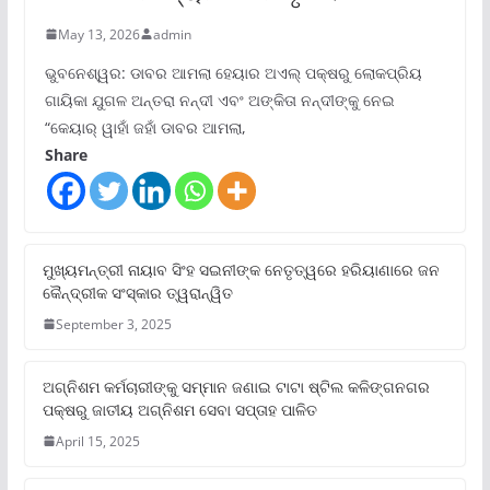
May 13, 2026
admin
ଭୁବନେଶ୍ୱର: ଡାବର ଆମଲା ହେୟାର ଅଏଲ୍ ପକ୍ଷରୁ ଲୋକପ୍ରିୟ
ଗାୟିକା ଯୁଗଳ ଅନ୍ତରା ନନ୍ଦୀ ଏବଂ ଅଙ୍କିତା ନନ୍ଦୀଙ୍କୁ ନେଇ
“କେୟାର୍ ୱାହାଁ ଜହାଁ ଡାବର ଆମଲା,
Share
ମୁଖ୍ୟମନ୍ତ୍ରୀ ନାୟାବ ସିଂହ ସଇନୀଙ୍କ ନେତୃତ୍ୱରେ ହରିୟାଣାରେ ଜନ
କୈନ୍ଦ୍ରୀକ ସଂସ୍କାର ତ୍ୱରାନ୍ୱିତ
September 3, 2025
ଅଗ୍ନିଶମ କର୍ମଚାରୀଙ୍କୁ ସମ୍ମାନ ଜଣାଇ ଟାଟା ଷ୍ଟିଲ କଳିଙ୍ଗନଗର
ପକ୍ଷରୁ ଜାତୀୟ ଅଗ୍ନିଶମ ସେବା ସପ୍ତାହ ପାଳିତ
April 15, 2025