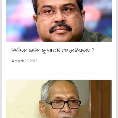
ନିର୍ବାଚନ ଲଢିବାକୁ ପାଉନି ଆତ୍ମବିଶ୍ବାସ ?
March 23, 2019