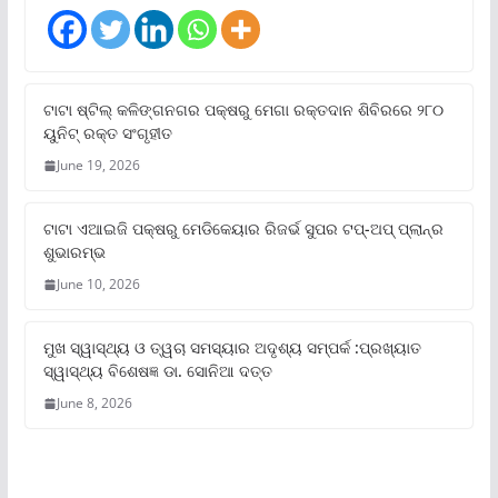
ଟାଟା ଷ୍ଟିଲ୍‌ କଳିଙ୍ଗନଗର ପକ୍ଷରୁ ମେଗା ରକ୍ତଦାନ ଶିବିରରେ ୨୮୦
ୟୁନିଟ୍‌ ରକ୍ତ ସଂଗୃହୀତ
June 19, 2026
ଟାଟା ଏଆଇଜି ପକ୍ଷରୁ ମେଡିକେୟାର ରିଜର୍ଭ ସୁପର ଟପ୍‌-ଅପ୍ ପ୍ଲାନ୍‌ର
ଶୁଭାରମ୍ଭ
June 10, 2026
ମୁଖ ସ୍ୱାସ୍ଥ୍ୟ ଓ ତ୍ୱଚା ସମସ୍ୟାର ଅଦୃଶ୍ୟ ସମ୍ପର୍କ :ପ୍ରଖ୍ୟାତ
ସ୍ୱାସ୍ଥ୍ୟ ବିଶେଷଜ୍ଞ ଡା. ସୋନିଆ ଦତ୍ତ
June 8, 2026