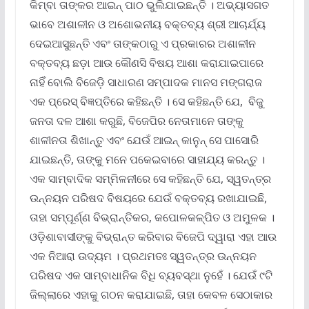
କିମ୍ବା ତାଙ୍କର ଆଇନ୍ ପାଠ ଭୁଲିଯାଇଛନ୍ତି । ଅଭ୍ୟାସଗତ
ଭାବେ ଅଶାଳୀନ ଓ ଅଶୋଭନୀୟ ବକ୍ତବ୍ୟ ଶ୍ରୀ ଆଚାର୍ଯ୍ୟ
ଦେଇଆସୁଛନ୍ତି ଏବଂ ତାଙ୍କଠାରୁ ଏ ପ୍ରକାରର ଅଶାଳୀନ
ବକ୍ତବ୍ୟ ଛଡ଼ା ଆଉ କୌଣସି ବିଷୟ ଆଶା କରାଯାଇପାରେ
ନାହିଁ ବୋଲି ବିଜେଡ଼ି ସାଧାରଣ ସମ୍ପାଦକ ମାନସ ମଙ୍ଗରାଜ
ଏକ ପ୍ରେସ୍ ବିଜ୍ଞପ୍ତିରେ କହିଛନ୍ତି । ସେ କହିଛନ୍ତି ଯେ, ବିଜୁ
ଜନତା ଦଳ ଆଶା କରୁଛି, ବିଜେପିର ନେତାମାନେ ତାଙ୍କୁ
ଶାଳୀନତା ଶିଖାନ୍ତୁ ଏବଂ ଯେଉଁ ଆଇନ୍ କାନୁନ୍ ସେ ପାସୋରି
ଯାଇଛନ୍ତି, ତାଙ୍କୁ ମନେ ପକେଇବାରେ ସାହାଯ୍ୟ କରନ୍ତୁ ।
ଏକ ସାମ୍ବାଦିକ ସମ୍ମିଳନୀରେ ସେ କହିଛନ୍ତି ଯେ, ସ୍ୱତନ୍ତ୍ର
ଉନ୍ନୟନ ପରିଷଦ ବିଷୟରେ ଯେଉଁ ବକ୍ତବ୍ୟ ରଖାଯାଇଛି,
ତାହା ସମ୍ପୂର୍ଣ୍ଣ ବିଭ୍ରାନ୍ତିକର, କପୋଳକଳ୍ପିତ ଓ ଅମୁଳକ ।
ଓଡ଼ିଶାବାସୀଙ୍କୁ ବିଭ୍ରାନ୍ତ କରିବାର ବିଜେପି ଦ୍ୱାରା ଏହା ଆଉ
ଏକ ନିଆରା ଉଦ୍ୟମ । ପ୍ରଥମତଃ ସ୍ୱତନ୍ତ୍ର ଉନ୍ନୟନ
ପରିଷଦ ଏକ ସାମ୍ବାଧାନିକ ବିଧି ବ୍ୟବସ୍ଥା ନୁହେଁ । ଯେଉଁ ୯ଟି
ଜିଲ୍ଲାରେ ଏହାକୁ ଗଠନ କରାଯାଇଛି, ତାହା କେବଳ ସେଠାକାର