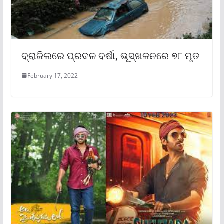
ବ୍ରାଜିଲରେ ପ୍ରବଳ ବର୍ଷା, ଭୂସ୍ଖଳନରେ ୭୮ ମୃତ
February 17, 2022