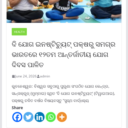
HEALTH
ଦି ଯୋଗ ଇନଷ୍ଟିଚ୍ୟୁଟ୍ ପକ୍ଷରୁ ସମଗ୍ର
ଭାରତରେ ୧୨ତମ ଆନ୍ତର୍ଜାତୀୟ ଯୋଗ
ଦିବସ ପାଳିତ
June 24, 2026
admin
ଭୁବନେଶ୍ୱର: ବିଶ୍ୱର ସବୁଠାରୁ ପୁରୁଣା ସଂଗଠିତ ଯୋଗ କେନ୍ଦ୍ର,
ସାନ୍ତାକ୍ରୁଜ୍ (ମୁମ୍ବାଇ) ସ୍ଥିତ ‘ଦି ଯୋଗ ଇନଷ୍ଟିଚ୍ୟୁଟ୍‌’ (ଟିୱାଇଆଇ),
ପକ୍ଷରୁ ଚଳିତ ବର୍ଷର ବିଷୟବସ୍ତୁ “ସୁସ୍ଥ ବାର୍ଦ୍ଧକ୍ୟ
Share