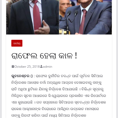
ଜାତୀୟ
ରାଫେଲ ହେଲା କାଳ !
October 25, 2018
admin
ଭୁବନେଶ୍ବର
()
: ରାଫେଲ ଦୁର୍ନୀତିର ତଦନ୍ତ ପାଇଁ ପୂର୍ବତନ ସିବିଆଇ
ନିର୍ଦ୍ଦେଶକ ଆଲୋକ ବର୍ମା ଅତ୍ୟଧିକ ଆଗ୍ରହ ଦେଖାଇବାରୁ ତାଙ୍କୁ
ରାତି ଅଧିଆ ଛୁଟିରେ ଯିବାକୁ ନିର୍ଦ୍ଦେଶ ଦିଆଯାଇଛି । ବିଭିନ୍ନ ସୂତ୍ରରୁ
ମିଳିଥିବା ସୂଚନା ଆଧାରରେ ସି ୱେୟାରରେ ପ୍ରକାଶିତ ଏକ ରିପୋର୍ଟରେ
ଏହା କୁହାଯାଇଛି । ଗତ ସପ୍ତାହରେ ସିବିଆଇର ସ୍ବତନ୍ତ୍ର ନିର୍ଦ୍ଦେଶକ
ରାକେଶ ଆସ୍ଥାନାଙ୍କ ବିରୋଧରେ ଆସିଥିବା ଉତ୍କୋଚ ମାମଲାରେ
ତାଙ୍କୁ ଗିରଫ କରିବା ପାଇଁ ମଧ୍ୟ ସିବିଆଇ ନିର୍ଦ୍ଦେଶକ