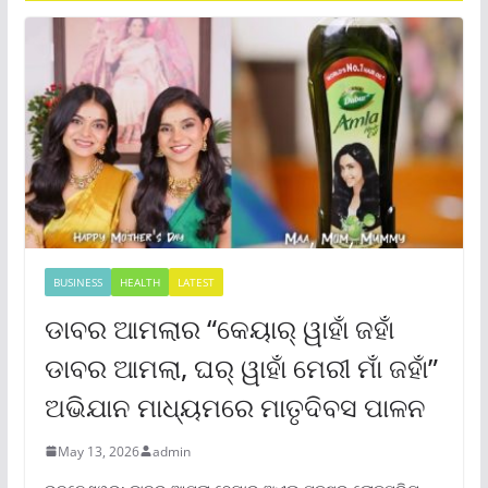
BUSINESS
HEALTH
LATEST
ଡାବର ଆମଲାର “କେୟାର୍ ୱାହାଁ ଜହାଁ
ଡାବର ଆମଲା, ଘର୍ ୱାହାଁ ମେରୀ ମାଁ ଜହାଁ”
ଅଭିଯାନ ମାଧ୍ୟମରେ ମାତୃଦିବସ ପାଳନ
May 13, 2026
admin