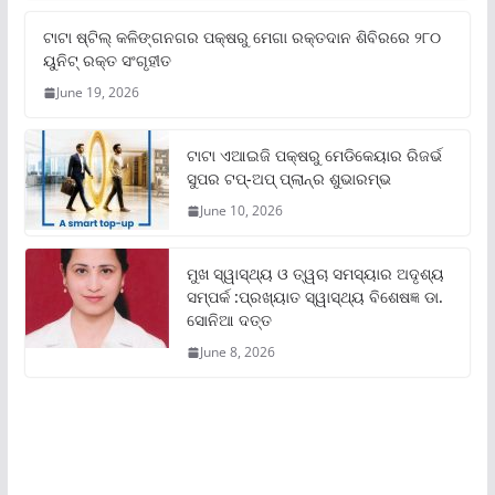
ଟାଟା ଷ୍ଟିଲ୍‌ କଳିଙ୍ଗନଗର ପକ୍ଷରୁ ମେଗା ରକ୍ତଦାନ ଶିବିରରେ ୨୮୦
ୟୁନିଟ୍‌ ରକ୍ତ ସଂଗୃହୀତ
June 19, 2026
ଟାଟା ଏଆଇଜି ପକ୍ଷରୁ ମେଡିକେୟାର ରିଜର୍ଭ
ସୁପର ଟପ୍‌-ଅପ୍ ପ୍ଲାନ୍‌ର ଶୁଭାରମ୍ଭ
June 10, 2026
ମୁଖ ସ୍ୱାସ୍ଥ୍ୟ ଓ ତ୍ୱଚା ସମସ୍ୟାର ଅଦୃଶ୍ୟ
ସମ୍ପର୍କ :ପ୍ରଖ୍ୟାତ ସ୍ୱାସ୍ଥ୍ୟ ବିଶେଷଜ୍ଞ ଡା.
ସୋନିଆ ଦତ୍ତ
June 8, 2026