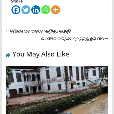
Share
ବର୍ମାଙ୍କ ଘର ଆଗରେ ସନ୍ଦିଗ୍ଧ ବ୍ୟକ୍ତି
ଇଏସଆର କଂଗ୍ରେସ ମୁଖ୍ୟଙ୍କୁ ଛୁରା ମାଡ
You May Also Like