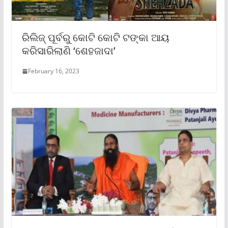
ରିଲିଜ୍‌ ପୂର୍ବରୁ କୋଟି କୋଟି ଟଙ୍କା ଆୟ
କରିସାରିଲାଣି ‘ଶେହଜାଦା’
February 16, 2023