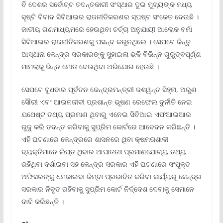
ବି ଦେଶର ସର୍ବୋଚ୍ଚ ତଦନ୍ତକାରୀ ସଂସ୍ଥାର ଦୁଇ ମୁଖ୍ୟଙ୍କ ମଧ୍ୟ
ସୃଷ୍ଟି ବିବାଦ ସିବିଆଇର ରାଜନୀତିକରଣର ସ୍ପଷ୍ଟ ସଂକେତ ଦେଉଛି ।
ଜାତୀୟ ଗଣମାଧ୍ୟମରେ ହେଉଥିବା ଚର୍ଚ୍ଚା ଅନୁଯାୟୀ ଆଲୋକ ବର୍ମା
ସିବିଆଇର ରାଜନୀତିକରଣକୁ ପସନ୍ଦ କରୁନଥିଲେ । ସେପଟେ କିନ୍ତୁ
ଆସ୍ଥାନା କେନ୍ଦ୍ର ସରକାରଙ୍କୁ ସୁହାଇଲା ଭଳି ବିଭିନ୍ନ ଗୁରୁତ୍ବପୂର୍ଣ୍ଣ
ମାମଲାକୁ ଭିନ୍ନ ମୋଡ ଦେଉଥିବା ଅଭିଯୋଗ ହେଉଛି ।
ସେପଟେ ବୁଧବାର ପୂର୍ବତନ କେନ୍ଦ୍ରମନ୍ତ୍ରୀ ଜଶୱନ୍ତ ସିହ୍ନା, ଅରୁଣ
ସୌରୀ ଏବଂ ଆଇନଜୀବୀ ପ୍ରଶାନ୍ତ ଭୂଷଣ ରେଫେଲ ଦୁର୍ନୀତି ନେଇ
ଯଥେଷ୍ଟ ତଥ୍ୟ ପ୍ରମାଣ ଥିବାରୁ ଏନେଇ ସିବିଆଇ ଏଫଆଇଆର
ରୁଜୁ କରି ତଦନ୍ତ କରିବାକୁ ସୁପ୍ରିମ କୋର୍ଟରେ ଆବେଦନ କରିଛନ୍ତି ।
ଏହି ଘଟଣାରେ କେନ୍ଦ୍ରରେ ଶାସନରେ ଥିବା କ୍ଷମତାଶାଳୀ
ବ୍ୟକ୍ତିମାନେ ଲିପ୍ତ ଥିବାର ଆପାତତଃ ପ୍ରମାଣଯୋଗ୍ୟ ତଥ୍ୟ
ରହିଥିବା ଦର୍ଶାଇବା ସହ କେନ୍ଦ୍ର ସରକାର ଏହି ଘଟଣାରେ ସଂପୃକ୍ତ
ଅଫିସରଙ୍କୁ ଧମକାଇବା କିମ୍ବା ପ୍ରଭାବିତ କରିବା କାର୍ଯ୍ୟରୁ କେନ୍ଦ୍ର
ସରକାର ନିବୃତ ରହିବାକୁ ସୁପ୍ରିମ କୋର୍ଟ ନିର୍ଦ୍ଦେଶ ଦେବାକୁ ସେମାନେ
ଦାବି କରିଛନ୍ତି ।