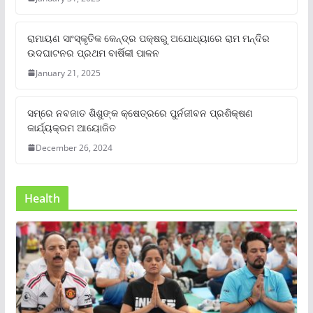
ରାମାୟଣ ସାଂସ୍କୃତିକ କେନ୍ଦ୍ର ପକ୍ଷରୁ ଅଯୋଧ୍ୟାରେ ରାମ ମନ୍ଦିର
ଉଦଘାଟନର ପ୍ରଥମ ବାର୍ଷିକୀ ପାଳନ
January 21, 2025
ସମ୍‌ରେ ନବଜାତ ଶିଶୁଙ୍କ କ୍ଷେତ୍ରରେ ପୁର୍ନଜୀବନ ପ୍ରଶିକ୍ଷଣ
କାର୍ଯ୍ୟକ୍ରମ ଆୟୋଜିତ
December 26, 2024
Health