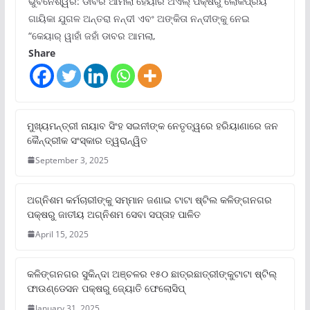
ଭୁବନେଶ୍ୱର: ଡାବର ଆମଲା ହେୟାର ଅଏଲ୍ ପକ୍ଷରୁ ଲୋକପ୍ରିୟ
ଗାୟିକା ଯୁଗଳ ଅନ୍ତରା ନନ୍ଦୀ ଏବଂ ଅଙ୍କିତା ନନ୍ଦୀଙ୍କୁ ନେଇ
“କେୟାର୍ ୱାହାଁ ଜହାଁ ଡାବର ଆମଲା,
Share
ମୁଖ୍ୟମନ୍ତ୍ରୀ ନାୟାବ ସିଂହ ସଇନୀଙ୍କ ନେତୃତ୍ୱରେ ହରିୟାଣାରେ ଜନ
କୈନ୍ଦ୍ରୀକ ସଂସ୍କାର ତ୍ୱରାନ୍ୱିତ
September 3, 2025
ଅଗ୍ନିଶମ କର୍ମଚାରୀଙ୍କୁ ସମ୍ମାନ ଜଣାଇ ଟାଟା ଷ୍ଟିଲ କଳିଙ୍ଗନଗର
ପକ୍ଷରୁ ଜାତୀୟ ଅଗ୍ନିଶମ ସେବା ସପ୍ତାହ ପାଳିତ
April 15, 2025
କଳିଙ୍ଗନଗର ସୁକିନ୍ଦା ଅଞ୍ଚଳର ୧୫୦ ଛାତ୍ରଛାତ୍ରୀଙ୍କୁଟାଟା ଷ୍ଟିଲ୍
ଫାଉଣ୍ଡେସନ ପକ୍ଷରୁ ଜ୍ୟୋତି ଫେଲୋସିପ୍‌
January 31, 2025