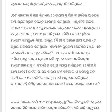
ପ୍ରଧାନମନ୍ତ୍ରୀଙ୍କ କାର୍ଯ୍ୟାଳୟକୁ ଅନୁମତି ମାଗିଥିଲେ ।
36ଟି ରାଫେଲ ବିମାନ କିଣାରେ ହୋଇଥିବା ଦୁର୍ନୀତି ସଂପର୍କରେ ଆଲୋକ
ବର୍ମା ପ୍ରାରମ୍ଭିକ ତଦନ୍ତ ଆରମ୍ଭ କରିଥିଲେ । ଏଥିସହିତ ଅନିଲ
ଅମ୍ବାନୀଙ୍କ କମ୍ପାନୀକୁ ଅଫସେଟ କଣ୍ଟ୍ରାକ୍ଟ ଦେବା ପ୍ରସଙ୍ଗରେ
ମଧ୍ୟ ସେ ତଦନ୍ତ ଆରମ୍ଭ କରିଥିଲେ । ସିବିଆଇରେ ପୂର୍ବତନ
ମନ୍ତ୍ରୀ ଜଶୱନ୍ତ ସିହ୍ନା, ଅରୁଣ ସୌରୀ ଓ ଆଇନଜୀବୀ ପ୍ରଶାନ୍ତ
ଭୂଷଣ ଅଭିଯୋଗ କରିଥିଲେ । ସେମାନେ ସୁପ୍ରିମ କୋର୍ଟରେ ମଧ୍ୟ ଏକ
ଜନସ୍ବାର୍ଥ ମାମଲା ରୁଜୁ କରିଛନ୍ତି । ଆଲୋକ ବର୍ମା ସେମାନଙ୍କ
ଅଭିଯୋଗକୁ କେବଳ ଗ୍ରହଣ କରିନଥିଲେ ବରଂ ପ୍ରତିରକ୍ଷା
ମନ୍ତ୍ରଣାଳୟକୁ ଏ ସଂପର୍କରେ ତଥ୍ୟ ମଧ୍ୟ ମାଗିଥିଲେ । ସେହିଭଳି
ଆମ ଆଦମୀ ପାର୍ଟିର ସାଂସଦ ସଂଜୟ ସିଂହ ସିବିଆଇ ଓ ସିଭିସିକୁ ଚିଠି
ଲେଖି ରେଫେଲ ଦୁର୍ନୀତିର ତଦନ୍ତ ପାଇଁ ଅନୁରୋଧ କରିଥିଲେ ।
ତାଙ୍କର ଏହି ଚିଠିକୁ ଏକ ସରକାରୀ ରେକର୍ଡ ଭାବେ ଗ୍ରହଣ କରାଯାଇଛି
।
ଉଭୟ ଆଲୋକ ବର୍ମା ଏବଂ ଆସ୍ଥାନାଙ୍କୁ ଛୁଟିରେ ଯିବାକୁ କହି କେନ୍ଦ୍ର
ସରକାର ସିବିଆଇର ଗାରିମା ରକ୍ଷା କରିଛନ୍ତି ବୋଲି ଦାବି କରୁଥିଲେ