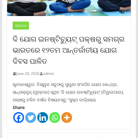
HEALTH
ଦି ଯୋଗ ଇନଷ୍ଟିଚ୍ୟୁଟ୍ ପକ୍ଷରୁ ସମଗ୍ର
ଭାରତରେ ୧୨ତମ ଆନ୍ତର୍ଜାତୀୟ ଯୋଗ
ଦିବସ ପାଳିତ
June 24, 2026
admin
ଭୁବନେଶ୍ୱର: ବିଶ୍ୱର ସବୁଠାରୁ ପୁରୁଣା ସଂଗଠିତ ଯୋଗ କେନ୍ଦ୍ର,
ସାନ୍ତାକ୍ରୁଜ୍ (ମୁମ୍ବାଇ) ସ୍ଥିତ ‘ଦି ଯୋଗ ଇନଷ୍ଟିଚ୍ୟୁଟ୍‌’ (ଟିୱାଇଆଇ),
ପକ୍ଷରୁ ଚଳିତ ବର୍ଷର ବିଷୟବସ୍ତୁ “ସୁସ୍ଥ ବାର୍ଦ୍ଧକ୍ୟ
Share