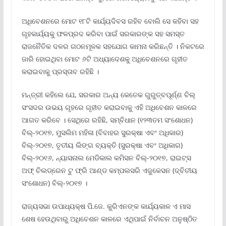
ଅଧିବେଶନରେ ମୋଟ ୧୮ଟି କାର୍ଯ୍ୟଦିବସ ରହିବ ବୋଲି ସେ କହିବା ସହ
ଗୃହକାର୍ଯ୍ୟକୁ ଫଳପ୍ରଦ କରିବା ପାଇଁ ସରକାରଙ୍କ ସହ ସମସ୍ତ
ରାଜନୈତିକ ଦଳର ଗଠନମୂଳକ ସହଯୋଗ କାମନା କରିଛନ୍ତି । ନିକଟରେ
ଜାରି ହୋଇଥିବା ମୋଟ ୬ଟି ଅଧ୍ୟାଦେଶକୁ ଅଧିବେଶନରେ ଗୃହୀତ
କରାଇବାକୁ ପ୍ରସ୍ତାବ ରହିଛି ।
ମନ୍ତ୍ରୀ କହିଲେ ଯେ, ସରକାର ଅନ୍ୟ କେତେକ ଗୁରୁତ୍ବପୂର୍ଣ୍ଣ ବିଲ୍
ସଂସଦର ଉଭୟ ଗୃହରେ ଗୃହୀତ କରାଇବାକୁ ଏହି ଅଧିବେଶନ କାଳରେ
ଆଗତ କରିବେ । ସେଥିରେ ରହିଛି, ସମ୍ବିଧାନ (୧୨୩ତମ ସଂଶୋଧନ)
ବିଲ୍-୨୦୧୭, ମୁସଲିମ ମହିଳା (ବିବାହର ସୁରକ୍ଷା ଏବଂ ଅଧିକାର)
ବିଲ୍-୨୦୧୭, ତୃତୀୟ ଲିଙ୍ଗ ବ୍ୟକ୍ତି (ସୁରକ୍ଷା ଏବଂ ଅଧିକାର)
ବିଲ୍-୨୦୧୬, ନ୍ୟାସନାଲ ମେଡିକାଲ କମିସନ ବିଲ୍-୨୦୧୭, ରାଇଟ୍ସ
ଅଫ୍ ଚିଲଡ୍ରେନ ଟୁ ଫ୍ରି ଆଣ୍ଡ କମ୍ପଲସରି ଏଜୁକେସନ (ଦ୍ବିତୀୟ
ସଂଶୋଧନ) ବିଲ୍-୨୦୧୭ ।
ରାଜ୍ୟସଭା ଉପାଧ୍ୟକ୍ଷ ପି.ଜେ. କୁରିଏନଙ୍କ କାର୍ଯ୍ୟକାଳ ଏ ମାସ
ଶେଷ ହେଉଥିବାରୁ ଅଧିବେଶନ କାଳରେ ଏଥିପାଇଁ ନିର୍ବାଚନ ଅନୁଷ୍ଠିତ