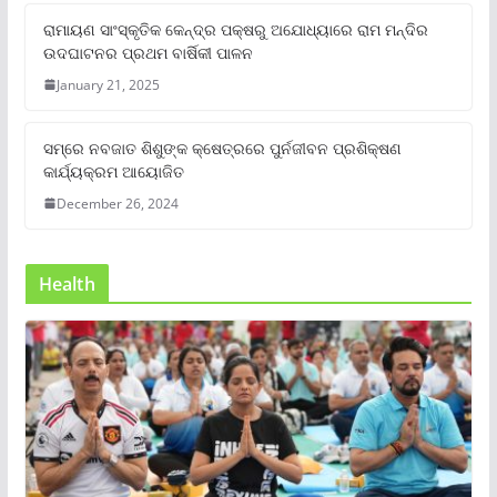
ରାମାୟଣ ସାଂସ୍କୃତିକ କେନ୍ଦ୍ର ପକ୍ଷରୁ ଅଯୋଧ୍ୟାରେ ରାମ ମନ୍ଦିର
ଉଦଘାଟନର ପ୍ରଥମ ବାର୍ଷିକୀ ପାଳନ
January 21, 2025
ସମ୍‌ରେ ନବଜାତ ଶିଶୁଙ୍କ କ୍ଷେତ୍ରରେ ପୁର୍ନଜୀବନ ପ୍ରଶିକ୍ଷଣ
କାର୍ଯ୍ୟକ୍ରମ ଆୟୋଜିତ
December 26, 2024
Health