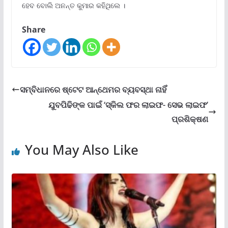
ହେବ ବୋଲି ଅନନ୍ତ କୁମାର କହିଥିଲେ ।
Share
ସମ୍ବିଧାନରେ ଷ୍ଟେଟ ଆନ୍ଥେମର ବ୍ୟବସ୍ଥା ନାହିଁ
ଯୁବପିଢିଙ୍କ ପାଇଁ ‘ସ୍କିଲ ଫର ଲାଇଫ- ସେଭ ଲାଇଫ’
ପ୍ରଶିକ୍ଷଣ
You May Also Like