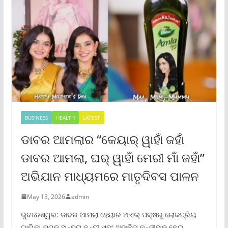
BUSINESS
HEALTH
LATEST
ଡାବର ଆମଲାର “କେୟାର୍ ୱାହାଁ ଜହାଁ
ଡାବର ଆମଲା, ଘର୍ ୱାହାଁ ମେରୀ ମାଁ ଜହାଁ”
ଅଭିଯାନ ମାଧ୍ୟମରେ ମାତୃଦିବସ ପାଳନ
May 13, 2026
admin
ଭୁବନେଶ୍ୱର: ଡାବର ଆମଲା ହେୟାର ଅଏଲ୍ ପକ୍ଷରୁ ଲୋକପ୍ରିୟ
ଗାୟିକା ଯୁଗଳ ଅନ୍ତରା ନନ୍ଦୀ ଏବଂ ଅଙ୍କିତା ନନ୍ଦୀଙ୍କୁ ନେଇ