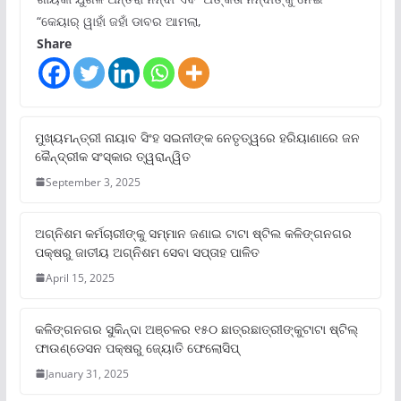
“କେୟାର୍ ୱାହାଁ ଜହାଁ ଡାବର ଆମଲା,
Share
ମୁଖ୍ୟମନ୍ତ୍ରୀ ନାୟାବ ସିଂହ ସଇନୀଙ୍କ ନେତୃତ୍ୱରେ ହରିୟାଣାରେ ଜନ
କୈନ୍ଦ୍ରୀକ ସଂସ୍କାର ତ୍ୱରାନ୍ୱିତ
September 3, 2025
ଅଗ୍ନିଶମ କର୍ମଚାରୀଙ୍କୁ ସମ୍ମାନ ଜଣାଇ ଟାଟା ଷ୍ଟିଲ କଳିଙ୍ଗନଗର
ପକ୍ଷରୁ ଜାତୀୟ ଅଗ୍ନିଶମ ସେବା ସପ୍ତାହ ପାଳିତ
April 15, 2025
କଳିଙ୍ଗନଗର ସୁକିନ୍ଦା ଅଞ୍ଚଳର ୧୫୦ ଛାତ୍ରଛାତ୍ରୀଙ୍କୁଟାଟା ଷ୍ଟିଲ୍
ଫାଉଣ୍ଡେସନ ପକ୍ଷରୁ ଜ୍ୟୋତି ଫେଲୋସିପ୍‌
January 31, 2025