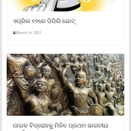
ଏପ୍ରିଲ ୧୭ରେ ପିପିଲି ଭୋଟ୍
March 16, 2021
ପାଇକ ବିଦ୍ରୋହକୁ ମିଳିବ ପ୍ରଥମ ଭାରତୀୟ