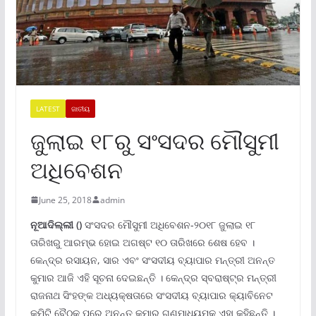
LATEST
ଜାତୀୟ
ଜୁଲାଇ ୧୮ରୁ ସଂସଦର ମୌସୁମୀ
ଅଧିବେଶନ
June 25, 2018
admin
ନୂଆଦିଲ୍ଲୀ ()
ସଂସଦର ମୌସୁମୀ ଅଧିବେଶନ-୨୦୧୮ ଜୁଲାଇ ୧୮
ତାରିଖରୁ ଆରମ୍ଭ ହୋଇ ଅଗଷ୍ଟ ୧୦ ତାରିଖରେ ଶେଷ ହେବ ।
କେନ୍ଦ୍ର ରସାୟନ, ସାର ଏବଂ ସଂସଦୀୟ ବ୍ୟାପାର ମନ୍ତ୍ରୀ ଅନନ୍ତ
କୁମାର ଆଜି ଏହି ସୂଚନା ଦେଇଛନ୍ତି । କେନ୍ଦ୍ର ସ୍ବରାଷ୍ଟ୍ର ମନ୍ତ୍ରୀ
ରାଜନାଥ ସିଂହଙ୍କ ଅଧ୍ୟକ୍ଷତାରେ ସଂସଦୀୟ ବ୍ୟାପାର କ୍ୟାବିନେଟ
କମିଟି ବୈଠକ ପରେ ଅନନ୍ତ କୁମାର ଗଣମାଧ୍ୟମକୁ ଏହା କହିଛନ୍ତି ।