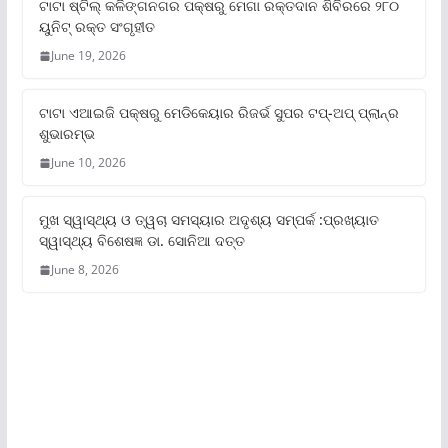
ଟାଟା ଷ୍ଟିଲ୍‌ କଳିଙ୍ଗନଗର ପକ୍ଷରୁ ମେଗା ରକ୍ତଦାନ ଶିବିରରେ ୨୮୦
ୟୁନିଟ୍‌ ରକ୍ତ ସଂଗୃହୀତ
June 19, 2026
ଟାଟା ଏଆଇଜି ପକ୍ଷରୁ ମେଡିକେୟାର ରିଜର୍ଭ ସୁପର ଟପ୍‌-ଅପ୍ ପ୍ଲାନ୍‌ର
ଶୁଭାରମ୍ଭ
June 10, 2026
ମୁଖ ସ୍ୱାସ୍ଥ୍ୟ ଓ ତ୍ୱଚା ସମସ୍ୟାର ଅଦୃଶ୍ୟ ସମ୍ପର୍କ :ପ୍ରଖ୍ୟାତ
ସ୍ୱାସ୍ଥ୍ୟ ବିଶେଷଜ୍ଞ ଡା. ସୋନିଆ ଦତ୍ତ
June 8, 2026