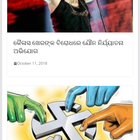
କୈଳାସ ଖେରଙ୍କ ବିରୋଧରେ ଯୌନ ନିର୍ଯ୍ୟାତନା
ଅଭିଯୋଗ
October 11, 2018