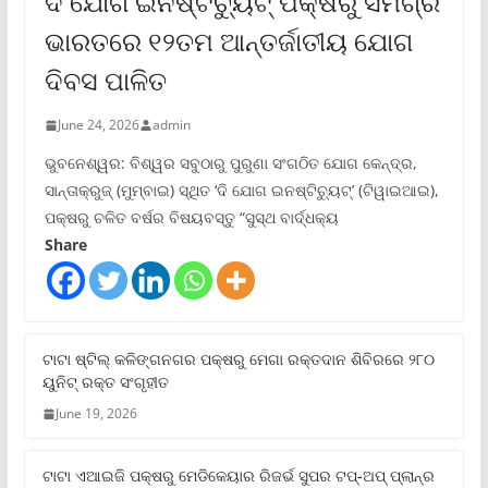
ଦି ଯୋଗ ଇନଷ୍ଟିଚ୍ୟୁଟ୍ ପକ୍ଷରୁ ସମଗ୍ର
ଭାରତରେ ୧୨ତମ ଆନ୍ତର୍ଜାତୀୟ ଯୋଗ
ଦିବସ ପାଳିତ
June 24, 2026
admin
ଭୁବନେଶ୍ୱର: ବିଶ୍ୱର ସବୁଠାରୁ ପୁରୁଣା ସଂଗଠିତ ଯୋଗ କେନ୍ଦ୍ର,
ସାନ୍ତାକ୍ରୁଜ୍ (ମୁମ୍ବାଇ) ସ୍ଥିତ ‘ଦି ଯୋଗ ଇନଷ୍ଟିଚ୍ୟୁଟ୍‌’ (ଟିୱାଇଆଇ),
ପକ୍ଷରୁ ଚଳିତ ବର୍ଷର ବିଷୟବସ୍ତୁ “ସୁସ୍ଥ ବାର୍ଦ୍ଧକ୍ୟ
Share
ଟାଟା ଷ୍ଟିଲ୍‌ କଳିଙ୍ଗନଗର ପକ୍ଷରୁ ମେଗା ରକ୍ତଦାନ ଶିବିରରେ ୨୮୦
ୟୁନିଟ୍‌ ରକ୍ତ ସଂଗୃହୀତ
June 19, 2026
ଟାଟା ଏଆଇଜି ପକ୍ଷରୁ ମେଡିକେୟାର ରିଜର୍ଭ ସୁପର ଟପ୍‌-ଅପ୍ ପ୍ଲାନ୍‌ର