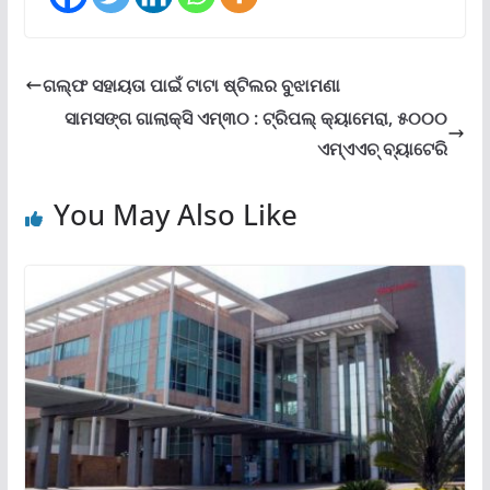
ଗଲ୍ଫ ସହାୟତା ପାଇଁ ଟାଟା ଷ୍ଟିଲର ବୁଝାମଣା
ସାମସଙ୍ଗ ଗାଲାକ୍ସି ଏମ୍୩୦ : ଟ୍ରିପଲ୍ କ୍ୟାମେରା, ୫୦୦୦
ଏମ୍ଏଏଚ୍ ବ୍ୟାଟେରି
You May Also Like