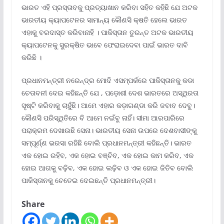
ଭାରତ ଏହି ପ୍ରସ୍ତାବକୁ ପ୍ରତ୍ୟାଖାନ କରିବା ସହିତ କହିଛି ଯେ ଅଟକ
ଭାରତୀୟ କ୍ୟାପଟେନର ସାମାନ୍ୟ କୌଣସି କ୍ଷତି ହେଲେ ଭାରତ
ଏହାକୁ ବରଦାସ୍ତ କରିବାନାହି । ପାକିସ୍ତାନ ତୁରନ୍ତ ଅଟକ ଭାରତୀୟ
କ୍ୟାପଟେନକୁ ସୁରକ୍ଷିତ ଭାବେ ଫେରାଇଦେବା ପାଇଁ ଭାରତ ଦାବି
କରିଛି ।
ପ୍ରଧାନମନ୍ତ୍ରୀ ନରେନ୍ଦ୍ର ମୋଦି ଏସମ୍ପର୍କରେ ପାକିସ୍ତାନକୁ କଡା
ଚେତାବନୀ ଦେଇ କହିଛନ୍ତି ଯେ , ପଡ଼ୋଶୀ ଦେଶ ଭାରତରେ ଅସ୍ଥିରତା
ସୃଷ୍ଟି କରିବାକୁ ଚାହୁଁଛି। ଆମେ ଏହାର କଡ଼ାଗଣ୍ଡା କରି ଜବାବ ଦେବୁ।
କୌଣସି ପରିସ୍ଥିତିରେ ବି ଆମେ ନଇଁବୁ ନାହିଁ। ସୀମା ଆରପାରିରେ
ପରାକ୍ରମ ଦେଖାଉଛି ସେନା। ଭାରତୀୟ ସେନା ଉପରେ ଦେଶବାସୀଙ୍କୁ
ସମ୍ପୂର୍ଣ୍ଣ ଭରସା ରହିଛି ବୋଲି ପ୍ରଧାନମନ୍ତ୍ରୀ କହିଛନ୍ତି। ଭାରତ
ଏକ ହୋଇ ରହିବ, ଏକ ହୋଇ ବଞ୍ଚିବ, ଏକ ହୋଇ କାମ କରିବ, ଏକ
ହୋଇ ଆଗକୁ ବଢ଼ିବ, ଏକ ହୋଇ ଲଢ଼ିବ ଓ ଏକ ହୋଇ ଜିତିବ ବୋଲି
ପାକିସ୍ତାନକୁ ଚେତେଇ ଦେଇଛନ୍ତି ପ୍ରଧାନମନ୍ତ୍ରୀ।
Share