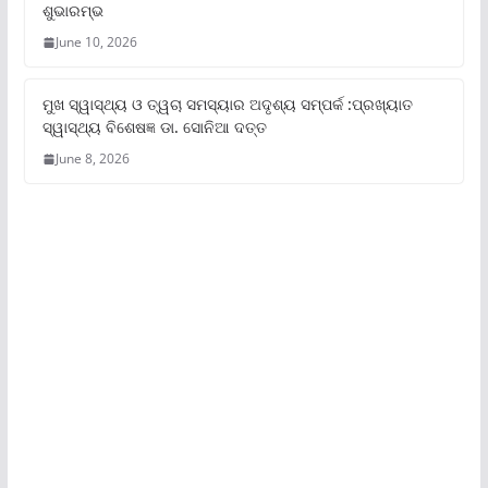
ଶୁଭାରମ୍ଭ
June 10, 2026
ମୁଖ ସ୍ୱାସ୍ଥ୍ୟ ଓ ତ୍ୱଚା ସମସ୍ୟାର ଅଦୃଶ୍ୟ ସମ୍ପର୍କ :ପ୍ରଖ୍ୟାତ
ସ୍ୱାସ୍ଥ୍ୟ ବିଶେଷଜ୍ଞ ଡା. ସୋନିଆ ଦତ୍ତ
June 8, 2026