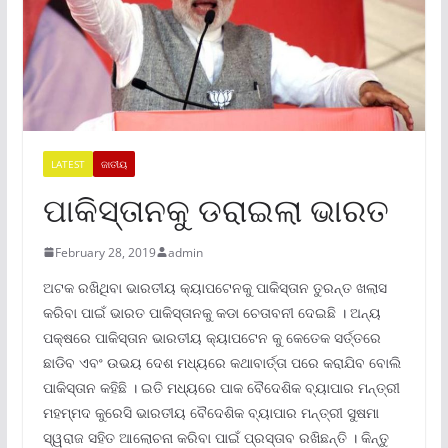
LATEST
ଜାତୀୟ
ପାକିସ୍ତାନକୁ ଡରାଇଲା ଭାରତ
February 28, 2019
admin
ଅଟକ ରଖିଥିବା ଭାରତୀୟ କ୍ୟାପଟେନକୁ ପାକିସ୍ତାନ ତୁରନ୍ତ ଖଲାସ
କରିବା ପାଇଁ ଭାରତ ପାକିସ୍ତାନକୁ କଡା ଚେତାବନୀ ଦେଇଛି । ଅନ୍ୟ
ପକ୍ଷରେ ପାକିସ୍ତାନ ଭାରତୀୟ କ୍ୟାପଟେନ କୁ କେତେକ ସର୍ତ୍ତରେ
ଛାଡିବ ଏବଂ ଉଭୟ ଦେଶ ମଧ୍ୟରେ କଥାବାର୍ତ୍ତା ପରେ କରାଯିବ ବୋଲି
ପାକିସ୍ତାନ କହିଛି । ଇତି ମଧ୍ୟରେ ପାକ ବୈଦେଶିକ ବ୍ୟାପାର ମନ୍ତ୍ରୀ
ମହମ୍ମଦ କୁରେସି ଭାରତୀୟ ବୈଦେଶିକ ବ୍ୟାପାର ମନ୍ତ୍ରୀ ସୁଷମା
ସ୍ୱରାଜ ସହିତ ଆଲୋଚନା କରିବା ପାଇଁ ପ୍ରସ୍ତାବ ରଖିଛନ୍ତି । କିନ୍ତୁ