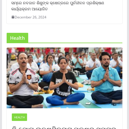
ସମ୍‌ରେ ନବଜାତ ଶିଶୁଙ୍କ କ୍ଷେତ୍ରରେ ପୁର୍ନଜୀବନ ପ୍ରଶିକ୍ଷଣ
କାର୍ଯ୍ୟକ୍ରମ ଆୟୋଜିତ
December 26, 2024
Health
HEALTH