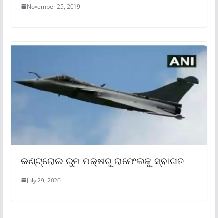
November 25, 2019
କଣ୍ଟ୍ରୋଲ ରୁମ ପକ୍ଷରୁ ରାଫେଲକୁ ସ୍ବାଗତ
July 29, 2020