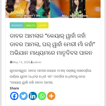
BUSINESS
HEALTH
LATEST
ଡାବର ଆମଲାର “କେୟାର୍ ୱାହାଁ ଜହାଁ
ଡାବର ଆମଲା, ଘର୍ ୱାହାଁ ମେରୀ ମାଁ ଜହାଁ”
ଅଭିଯାନ ମାଧ୍ୟମରେ ମାତୃଦିବସ ପାଳନ
May 13, 2026
admin
ଭୁବନେଶ୍ୱର: ଡାବର ଆମଲା ହେୟାର ଅଏଲ୍ ପକ୍ଷରୁ ଲୋକପ୍ରିୟ
ଗାୟିକା ଯୁଗଳ ଅନ୍ତରା ନନ୍ଦୀ ଏବଂ ଅଙ୍କିତା ନନ୍ଦୀଙ୍କୁ ନେଇ
“କେୟାର୍ ୱାହାଁ ଜହାଁ ଡାବର ଆମଲା,
Share