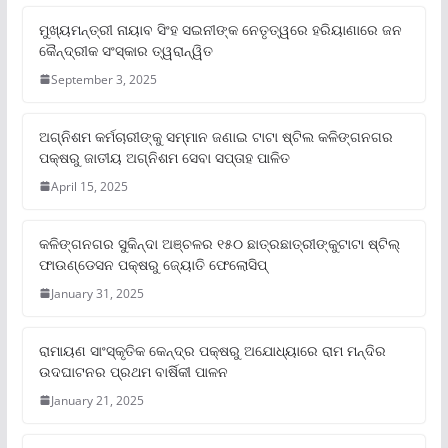
ମୁଖ୍ୟମନ୍ତ୍ରୀ ନାୟାବ ସିଂହ ସଇନୀଙ୍କ ନେତୃତ୍ୱରେ ହରିୟାଣାରେ ଜନ
କୈନ୍ଦ୍ରୀକ ସଂସ୍କାର ତ୍ୱରାନ୍ୱିତ
September 3, 2025
ଅଗ୍ନିଶମ କର୍ମଚାରୀଙ୍କୁ ସମ୍ମାନ ଜଣାଇ ଟାଟା ଷ୍ଟିଲ କଳିଙ୍ଗନଗର
ପକ୍ଷରୁ ଜାତୀୟ ଅଗ୍ନିଶମ ସେବା ସପ୍ତାହ ପାଳିତ
April 15, 2025
କଳିଙ୍ଗନଗର ସୁକିନ୍ଦା ଅଞ୍ଚଳର ୧୫୦ ଛାତ୍ରଛାତ୍ରୀଙ୍କୁଟାଟା ଷ୍ଟିଲ୍
ଫାଉଣ୍ଡେସନ ପକ୍ଷରୁ ଜ୍ୟୋତି ଫେଲୋସିପ୍‌
January 31, 2025
ରାମାୟଣ ସାଂସ୍କୃତିକ କେନ୍ଦ୍ର ପକ୍ଷରୁ ଅଯୋଧ୍ୟାରେ ରାମ ମନ୍ଦିର
ଉଦଘାଟନର ପ୍ରଥମ ବାର୍ଷିକୀ ପାଳନ
January 21, 2025