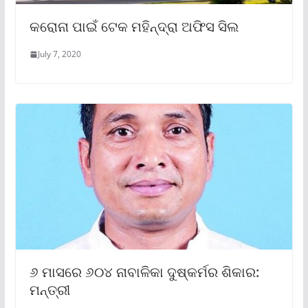
କରୋନା ପାଇଁ ଟେକ ମହିନ୍ଦ୍ରା ଅଫିସ ସିଲ
July 7, 2020
୬ ମାସରେ ୬୦୪ ନାବାଳିକା ଦୁଷ୍କର୍ମର ଶିକାର:
ମନ୍ତ୍ରୀ