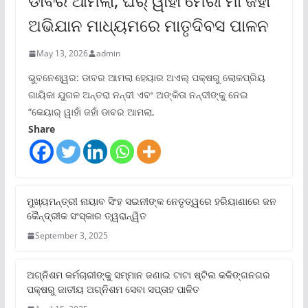
ଡାବର ଆମଲା, ଘର୍ ୱାହାଁ ମେରୀ ମାଁ ଜହାଁ”
ଅଭିଯାନ ମାଧ୍ୟମରେ ମାତୃଦିବସ ପାଳନ
May 13, 2026
admin
ଭୁବନେଶ୍ୱର: ଡାବର ଆମଲା ହେୟାର ଅଏଲ୍ ପକ୍ଷରୁ ଲୋକପ୍ରିୟ
ଗାୟିକା ଯୁଗଳ ଅନ୍ତରା ନନ୍ଦୀ ଏବଂ ଅଙ୍କିତା ନନ୍ଦୀଙ୍କୁ ନେଇ
“କେୟାର୍ ୱାହାଁ ଜହାଁ ଡାବର ଆମଲା,
Share
ମୁଖ୍ୟମନ୍ତ୍ରୀ ନାୟାବ ସିଂହ ସଇନୀଙ୍କ ନେତୃତ୍ୱରେ ହରିୟାଣାରେ ଜନ
କୈନ୍ଦ୍ରୀକ ସଂସ୍କାର ତ୍ୱରାନ୍ୱିତ
September 3, 2025
ଅଗ୍ନିଶମ କର୍ମଚାରୀଙ୍କୁ ସମ୍ମାନ ଜଣାଇ ଟାଟା ଷ୍ଟିଲ କଳିଙ୍ଗନଗର
ପକ୍ଷରୁ ଜାତୀୟ ଅଗ୍ନିଶମ ସେବା ସପ୍ତାହ ପାଳିତ