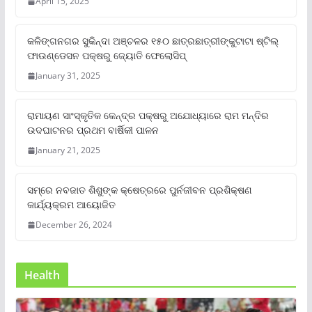
April 15, 2025
କଳିଙ୍ଗନଗର ସୁକିନ୍ଦା ଅଞ୍ଚଳର ୧୫୦ ଛାତ୍ରଛାତ୍ରୀଙ୍କୁଟାଟା ଷ୍ଟିଲ୍
ଫାଉଣ୍ଡେସନ ପକ୍ଷରୁ ଜ୍ୟୋତି ଫେଲୋସିପ୍‌
January 31, 2025
ରାମାୟଣ ସାଂସ୍କୃତିକ କେନ୍ଦ୍ର ପକ୍ଷରୁ ଅଯୋଧ୍ୟାରେ ରାମ ମନ୍ଦିର
ଉଦଘାଟନର ପ୍ରଥମ ବାର୍ଷିକୀ ପାଳନ
January 21, 2025
ସମ୍‌ରେ ନବଜାତ ଶିଶୁଙ୍କ କ୍ଷେତ୍ରରେ ପୁର୍ନଜୀବନ ପ୍ରଶିକ୍ଷଣ
କାର୍ଯ୍ୟକ୍ରମ ଆୟୋଜିତ
December 26, 2024
Health