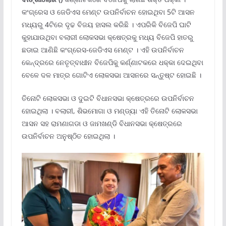
କଂଗ୍ରେସ ଓ ଜେଡିଏସ ମେଣ୍ଟ ଉପନିର୍ବାଚନ ହୋଇଥିବା 5ଟି ଆସନ
ମଧ୍ୟରୁ 4ଟିରେ ଦୃଢ ବିଜୟ ହାସଲ କରିଛି । ଏପରିକି ବିଜେପି ଘାଟି
କୁହାଯାଉଥିବା ବଲାରୀ ଲୋକସଭା କ୍ଷେତ୍ରକୁ ମଧ୍ୟ ବିଜେପି ହାତରୁ
ଛଡାଇ ଆଣିଛି କଂଗ୍ରେସ-ଜେଡିଏସ ମେଣ୍ଟ । ଏହି ଉପନିର୍ବାଚନ
କେନ୍ଦ୍ରରେ ନେତୃତ୍ବାଧୀନ ବିଜେପିକୁ କର୍ଣ୍ଣାଟକରେ ଧକ୍କା ଦେଇଥିବା
ବେଳେ ଦଳ ମାତ୍ର ଗୋଟିଏ ଲୋକସଭା ଆସନରେ ସନ୍ତୁଷ୍ଟ ହୋଇଛି ।
ତିନୋଟି ଲୋକସଭା ଓ ଦୁଇଟି ବିଧାନସଭା କ୍ଷେତ୍ରରେ ଉପନିର୍ବାଚନ
ହୋଇଥିଲା । ବଲାରୀ, ଶିଭମୋଗା ଓ ମଣ୍ଡ୍ୟା ଏହି ତିନୋଟି ଲୋକସଭା
ଆସନ ସହ ରାମଣାଗଡା ଓ ଜାମଖଣ୍ଡି ବିଧାନସଭା କ୍ଷେତ୍ରରେ
ଉପନିର୍ବାଚନ ଅନୁଷ୍ଠିତ ହୋଇଥିଲା ।