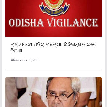
ଲାଞ୍ଚ ନେବା ପଡ଼ିଲା ମହଙ୍ଗା; ଭିଜିଲାନ୍ସ ଜାଲରେ
କିରାଣୀ
November 16, 2023