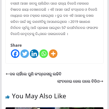
ବଲାରୀ ଆସନ ହାତରୁ ଚାଲିଯିବା ପରେ ରାଜ୍ୟ ବିଜେପି ମହଲରେ
ବିଷାଦର ଛାୟା ଦେଖାଦେଇଛି । ଏହି ଆସନ ପାଇଁ କଂଗ୍ରେସ ଓ ବିଜେପି
ମଧ୍ୟରେ କଡା ଟକ୍କର ହୋଇଥିଲା । ଦୁଇ ଦଳ ଏହି ଆସନକୁ ଦଖଲ
କରିବା ପାଇଁ ସବୁ ରଣନୀତିକୁ ଆପଣେଇଥିଲେ । 2019 ସାଧାରଣ
ନିର୍ବାଚନ ପୂର୍ବରୁ ଆଜି ପ୍ରକାଶ ପାଇଥିବା 5ଟି ଉପନିର୍ବାଚନର ଫଳାଫଳ
ବିଜେପି ନେତୃତ୍ବକୁ ଚିନ୍ତାରେ ପକାଇଦେଇଛି ।
Share
ଦଳ ଚାହିଁଲେ ପୁଣି କଂଗ୍ରେସରୁ ଲଢିବି
ଲାଂଚନେଇ ଜେଲ ଗଲେ ବିଡିଓ
You May Also Like