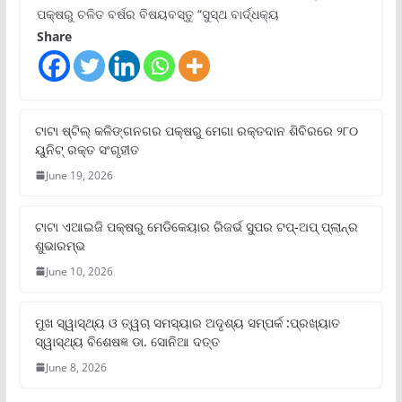
ପକ୍ଷରୁ ଚଳିତ ବର୍ଷର ବିଷୟବସ୍ତୁ “ସୁସ୍ଥ ବାର୍ଦ୍ଧକ୍ୟ
Share
ଟାଟା ଷ୍ଟିଲ୍‌ କଳିଙ୍ଗନଗର ପକ୍ଷରୁ ମେଗା ରକ୍ତଦାନ ଶିବିରରେ ୨୮୦
ୟୁନିଟ୍‌ ରକ୍ତ ସଂଗୃହୀତ
June 19, 2026
ଟାଟା ଏଆଇଜି ପକ୍ଷରୁ ମେଡିକେୟାର ରିଜର୍ଭ ସୁପର ଟପ୍‌-ଅପ୍ ପ୍ଲାନ୍‌ର
ଶୁଭାରମ୍ଭ
June 10, 2026
ମୁଖ ସ୍ୱାସ୍ଥ୍ୟ ଓ ତ୍ୱଚା ସମସ୍ୟାର ଅଦୃଶ୍ୟ ସମ୍ପର୍କ :ପ୍ରଖ୍ୟାତ
ସ୍ୱାସ୍ଥ୍ୟ ବିଶେଷଜ୍ଞ ଡା. ସୋନିଆ ଦତ୍ତ
June 8, 2026