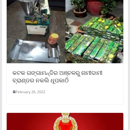
କଟକ ଗଙ୍ଗାମନ୍ଦିର ଅଞ୍ଚଳରୁ ନାମୀଦାମୀ
ବ୍ରାଣ୍ଡର ନକଲି ଧୂପକାଠି
February 26, 2022