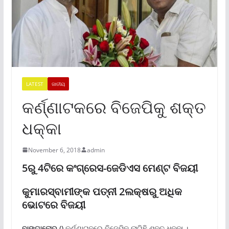
LATEST
ଜାତୀୟ
କର୍ଣ୍ଣାଟକରେ ବିଜେପିକୁ ଶକ୍ତ
ଧକ୍କା
November 6, 2018
admin
5ରୁ 4ଟିରେ କଂଗ୍ରେସ-ଜେଡିଏସ ମେଣ୍ଟ ବିଜୟୀ
କୁମାରସ୍ବାମୀଙ୍କ ପତ୍ନୀ 2ଲକ୍ଷରୁ ଅଧିକ
ଭୋଟରେ ବିଜୟୀ
ବାଙ୍ଗାଲୋର ()
କର୍ଣ୍ଣାଟକରେ ବିଜେପିକୁ ଲାଗିଛି ଶକ୍ତ ଧକ୍କା ।