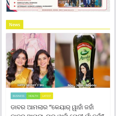
News
BUSINESS
HEALTH
LATEST
ଡାବର ଆମଲାର “କେୟାର୍ ୱାହାଁ ଜହାଁ