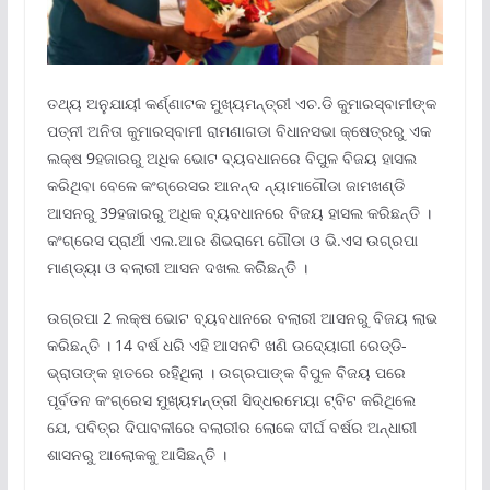
ତଥ୍ୟ ଅନୁଯାୟୀ କର୍ଣ୍ଣାଟକ ମୁଖ୍ୟମନ୍ତ୍ରୀ ଏଚ.ଡି କୁମାରସ୍ବାମୀଙ୍କ
ପତ୍ନୀ ଅନିତା କୁମାରସ୍ବାମୀ ରାମଣାଗଡା ବିଧାନସଭା କ୍ଷେତ୍ରରୁ ଏକ
ଲକ୍ଷ 9ହଜାରରୁ ଅଧିକ ଭୋଟ ବ୍ୟବଧାନରେ ବିପୁଳ ବିଜୟ ହାସଲ
କରିଥିବା ବେଳେ କଂଗ୍ରେସର ଆନନ୍ଦ ନ୍ୟାମାଗୌଡା ଜାମଖଣ୍ଡି
ଆସନରୁ 39ହଜାରରୁ ଅଧିକ ବ୍ୟବଧାନରେ ବିଜୟ ହାସଲ କରିଛନ୍ତି ।
କଂଗ୍ରେସ ପ୍ରାର୍ଥୀ ଏଲ.ଆର ଶିଭରାମେ ଗୌଡା ଓ ଭି.ଏସ ଉଗ୍ରପା
ମାଣ୍ଡ୍ୟା ଓ ବଲାରୀ ଆସନ ଦଖଲ କରିଛନ୍ତି ।
ଉଗ୍ରପା 2 ଲକ୍ଷ ଭୋଟ ବ୍ୟବଧାନରେ ବଲାରୀ ଆସନରୁ ବିଜୟ ଲାଭ
କରିଛନ୍ତି । 14 ବର୍ଷ ଧରି ଏହି ଆସନଟି ଖଣି ଉଦ୍ୟୋଗୀ ରେଡ୍ଡି-
ଭ୍ରାତାଙ୍କ ହାତରେ ରହିଥିଲା । ଉଗ୍ରପାଙ୍କ ବିପୁଳ ବିଜୟ ପରେ
ପୂର୍ବତନ କଂଗ୍ରେସ ମୁଖ୍ୟମନ୍ତ୍ରୀ ସିଦ୍ଧରମେୟା ଟ୍ବିଟ କରିଥିଲେ
ଯେ, ପବିତ୍ର ଦିପାବଳୀରେ ବଲାରୀର ଲୋକେ ଦୀର୍ଘ ବର୍ଷର ଅନ୍ଧାରୀ
ଶାସନରୁ ଆଲୋକକୁ ଆସିଛନ୍ତି ।