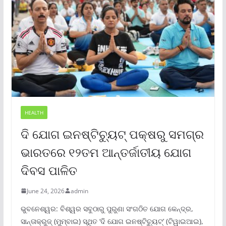
HEALTH
ଦି ଯୋଗ ଇନଷ୍ଟିଚ୍ୟୁଟ୍ ପକ୍ଷରୁ ସମଗ୍ର
ଭାରତରେ ୧୨ତମ ଆନ୍ତର୍ଜାତୀୟ ଯୋଗ
ଦିବସ ପାଳିତ
June 24, 2026
admin
ଭୁବନେଶ୍ୱର: ବିଶ୍ୱର ସବୁଠାରୁ ପୁରୁଣା ସଂଗଠିତ ଯୋଗ କେନ୍ଦ୍ର,
ସାନ୍ତାକ୍ରୁଜ୍ (ମୁମ୍ବାଇ) ସ୍ଥିତ ‘ଦି ଯୋଗ ଇନଷ୍ଟିଚ୍ୟୁଟ୍‌’ (ଟିୱାଇଆଇ),