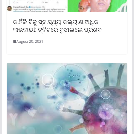
କାହିଁକି ବିଜୁ ସ୍ବାସ୍ଥ୍ୟ କଲ୍ୟାଣ ଅଧିକ
ଲାଭଦାୟୀ: ଟ୍ବିଟରେ ବୁଝାଇଲେ ପ୍ରଣବ
August 20, 2021