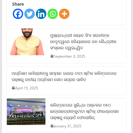
Share
ମୁଖ୍ୟମନ୍ତ୍ରୀ ନାୟାବ ସିଂହ ସଇନୀଙ୍କ
ନେତୃତ୍ୱରେ ହରିୟାଣାରେ ଜନ କୈନ୍ଦ୍ରୀକ
ସଂସ୍କାର ତ୍ୱରାନ୍ୱିତ
September 3, 2025
ଅଗ୍ନିଶମ କର୍ମଚାରୀଙ୍କୁ ସମ୍ମାନ ଜଣାଇ ଟାଟା ଷ୍ଟିଲ କଳିଙ୍ଗନଗର
ପକ୍ଷରୁ ଜାତୀୟ ଅଗ୍ନିଶମ ସେବା ସପ୍ତାହ ପାଳିତ
April 15, 2025
କଳିଙ୍ଗନଗର ସୁକିନ୍ଦା ଅଞ୍ଚଳର ୧୫୦
ଛାତ୍ରଛାତ୍ରୀଙ୍କୁଟାଟା ଷ୍ଟିଲ୍ ଫାଉଣ୍ଡେସନ
ପକ୍ଷରୁ ଜ୍ୟୋତି ଫେଲୋସିପ୍‌
January 31, 2025