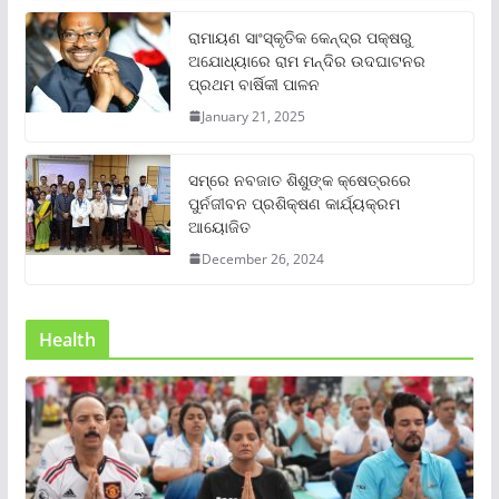
ରାମାୟଣ ସାଂସ୍କୃତିକ କେନ୍ଦ୍ର ପକ୍ଷରୁ
ଅଯୋଧ୍ୟାରେ ରାମ ମନ୍ଦିର ଉଦଘାଟନର
ପ୍ରଥମ ବାର୍ଷିକୀ ପାଳନ
January 21, 2025
ସମ୍‌ରେ ନବଜାତ ଶିଶୁଙ୍କ କ୍ଷେତ୍ରରେ
ପୁର୍ନଜୀବନ ପ୍ରଶିକ୍ଷଣ କାର୍ଯ୍ୟକ୍ରମ
ଆୟୋଜିତ
December 26, 2024
Health