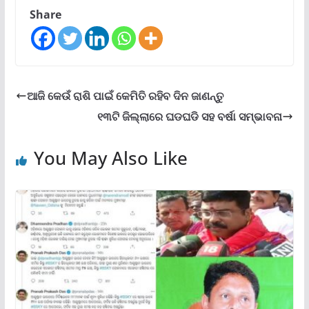
Share
ଆଜି କେଉଁ ରାଶି ପାଇଁ କେମିତି ରହିବ ଦିନ ଜାଣନ୍ତୁ
୧୩ଟି ଜିଲ୍ଲାରେ ଘଡଘଡି ସହ ବର୍ଷା ସମ୍ଭାବନା
You May Also Like