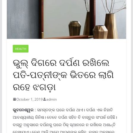
HEALTH
ଭୁଲ୍‌ ଦିଗରେ ଦର୍ପଣ ରଖିଲେ
ପତି-ପତ୍ନୀଙ୍କ ଭିତରେ ଲାଗି
ରହେ ଝଗଡ଼ା
October 1, 2019
admin
ଭୁବନେଶ୍ୱର
: ସମସ୍ତଙ୍କ ଘରେ ଦର୍ପଣ ଥାଏ। ଦର୍ପଣ ଏକ ନିହାତି
ଆବଶ୍ୟକୀୟ ଜିନିଷ। ତେବେ ଦର୍ପଣ ସହିତ ବି ବାସ୍ତୁର ସଂପର୍କ ରହିଛି।
ବାସ୍ତୁ ଅନୁସାରେ ଦର୍ପଣକୁ ଘରେ ଠିକ୍ ସ୍ଥାନରେ ନ ରଖିଲେ ଅଶାନ୍ତି
ଦେଖାଯାଏ। ତେଣୁ ଆଜି ଆମେ ଆପଣଙ୍କୁ କହିବୁ, ବାସ୍ତୁ ଅନୁସାରେ