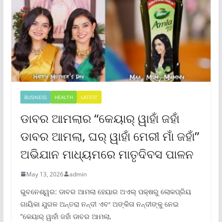
BUSINESS
HEALTH
LATEST
ଡାବର ଆମଲାର “କେୟାର୍ ୱାହାଁ ଜହାଁ
ଡାବର ଆମଲା, ଘର୍ ୱାହାଁ ମେରୀ ମାଁ ଜହାଁ”
ଅଭିଯାନ ମାଧ୍ୟମରେ ମାତୃଦିବସ ପାଳନ
May 13, 2026
admin
ଭୁବନେଶ୍ୱର: ଡାବର ଆମଲା ହେୟାର ଅଏଲ୍ ପକ୍ଷରୁ ଲୋକପ୍ରିୟ
ଗାୟିକା ଯୁଗଳ ଅନ୍ତରା ନନ୍ଦୀ ଏବଂ ଅଙ୍କିତା ନନ୍ଦୀଙ୍କୁ ନେଇ
“କେୟାର୍ ୱାହାଁ ଜହାଁ ଡାବର ଆମଲା,