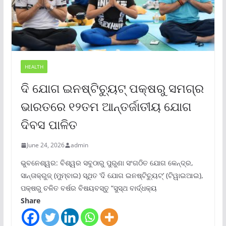
HEALTH
ଦି ଯୋଗ ଇନଷ୍ଟିଚ୍ୟୁଟ୍ ପକ୍ଷରୁ ସମଗ୍ର
ଭାରତରେ ୧୨ତମ ଆନ୍ତର୍ଜାତୀୟ ଯୋଗ
ଦିବସ ପାଳିତ
June 24, 2026
admin
ଭୁବନେଶ୍ୱର: ବିଶ୍ୱର ସବୁଠାରୁ ପୁରୁଣା ସଂଗଠିତ ଯୋଗ କେନ୍ଦ୍ର,
ସାନ୍ତାକ୍ରୁଜ୍ (ମୁମ୍ବାଇ) ସ୍ଥିତ ‘ଦି ଯୋଗ ଇନଷ୍ଟିଚ୍ୟୁଟ୍‌’ (ଟିୱାଇଆଇ),
ପକ୍ଷରୁ ଚଳିତ ବର୍ଷର ବିଷୟବସ୍ତୁ “ସୁସ୍ଥ ବାର୍ଦ୍ଧକ୍ୟ
Share