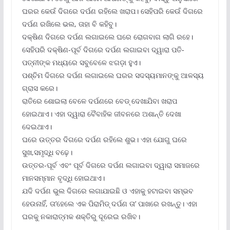
ଘରର କେଉଁ ଦିଗରେ ଦର୍ପଣ ରହିଲେ ଖରାପ। ସେହିପରି କେଉଁ ଦିଗରେ
ଦର୍ପଣ ରଖିଲେ ଭଲ, ତାହା ବି କହିବୁ।
ଦକ୍ଷିଣ ଦିଗରେ ଦର୍ପଣ ଲଗାଇଲେ ଘରେ ରୋଗବାଗ ଲାଗି ରହେ।
ସେହିପରି ଦକ୍ଷିଣ-ପୂର୍ବ ଦିଗରେ ଦର୍ପଣ ଲଗାଇବା ଦ୍ୱାରା ପତି-
ପତ୍ନୀଙ୍କ ମଧ୍ୟରେ ସବୁବେଳେ ଝଗଡ଼ା ହୁଏ।
ପଶ୍ଚିମ ଦିଗରେ ଦର୍ପଣ ଲଗାଇଲେ ଘରର ସଦସ୍ୟମାନଙ୍କୁ ଆଳସ୍ୟ
ଗ୍ରାସ କରେ।
ରାତିରେ ଶୋଇଲା ବେଳେ ଦର୍ପଣରେ ବେଡ୍‌ ଦେଖାଯିବା ଖରାପ
ହୋଇଥାଏ। ଏହା ଦ୍ୱାରା ବୈବାହିକ ଜୀବନରେ ଅଶାନ୍ତି ଦେଖା
ଦେଇଥାଏ।
ଘରେ ଉତ୍ତର ଦିଗରେ ଦର୍ପଣ ରହିଲେ ଶୁଭ। ଏହା ଯୋଗୁ ଘରେ
ସୁଖ,ସମୃଦ୍ଧି ବଢ଼େ।
ଉତ୍ତର-ପୂର୍ବ ଏବଂ ପୂର୍ବ ଦିଗରେ ଦର୍ପଣ ଲଗାଇବା ଦ୍ୱାରା ସମାଜରେ
ମାନସମ୍ମାନ ବୃଦ୍ଧି ହୋଇଥାଏ।
ଯଦି ଦର୍ପଣ ଭୁଲ ଦିଗରେ ଲଗାଯାଇଛି ଓ ଏହାକୁ ହଟାଇବା ସମ୍ଭବ
ହେଉନାହିଁ, ତା’ହେଲେ ଏକ ପିରାମିଡ୍‌ ଦର୍ପଣ ତା’ ପାଖରେ ରଖନ୍ତୁ। ଏହା
ଘରକୁ ନକାରାତ୍ମକ ଶକ୍ତିରୁ ଦୂରେଇ ରଖିବ।