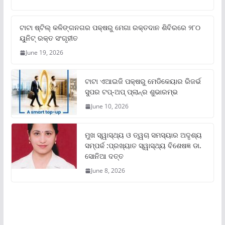
ଟାଟା ଷ୍ଟିଲ୍‌ କଳିଙ୍ଗନଗର ପକ୍ଷରୁ ମେଗା ରକ୍ତଦାନ ଶିବିରରେ ୨୮୦
ୟୁନିଟ୍‌ ରକ୍ତ ସଂଗୃହୀତ
June 19, 2026
ଟାଟା ଏଆଇଜି ପକ୍ଷରୁ ମେଡିକେୟାର ରିଜର୍ଭ
ସୁପର ଟପ୍‌-ଅପ୍ ପ୍ଲାନ୍‌ର ଶୁଭାରମ୍ଭ
June 10, 2026
ମୁଖ ସ୍ୱାସ୍ଥ୍ୟ ଓ ତ୍ୱଚା ସମସ୍ୟାର ଅଦୃଶ୍ୟ
ସମ୍ପର୍କ :ପ୍ରଖ୍ୟାତ ସ୍ୱାସ୍ଥ୍ୟ ବିଶେଷଜ୍ଞ ଡା.
ସୋନିଆ ଦତ୍ତ
June 8, 2026