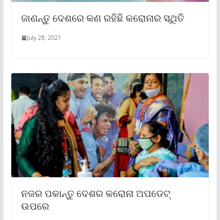
ଜାଣନ୍ତୁ ଦେଶରେ କଣ ରହିଛି କରୋନାର ସ୍ଥିତି
July 28, 2021
ନଜର ପକାନ୍ତୁ ଦେଶର କରୋନା ଅପଡେଟ୍
ଉପରେ