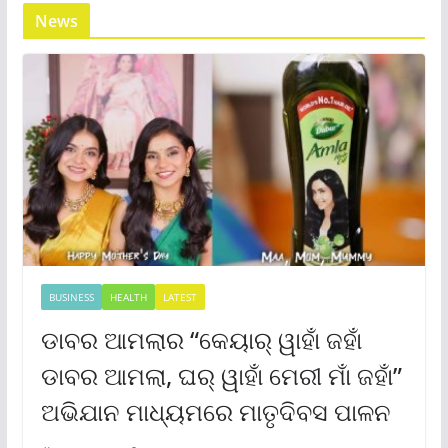
News
BUSINESS
HEALTH
LATEST
ଡାବର ଆମଲାର “କେୟାର୍ ୱାହାଁ ଜହାଁ
ଡାବର ଆମଲା, ଘର୍ ୱାହାଁ ମେରୀ ମାଁ ଜହାଁ”
ଅଭିଯାନ ମାଧ୍ୟମରେ ମାତୃଦିବସ ପାଳନ