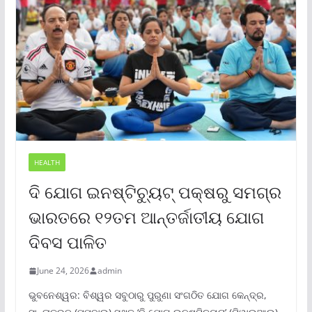
HEALTH
ଦି ଯୋଗ ଇନଷ୍ଟିଚ୍ୟୁଟ୍ ପକ୍ଷରୁ ସମଗ୍ର
ଭାରତରେ ୧୨ତମ ଆନ୍ତର୍ଜାତୀୟ ଯୋଗ
ଦିବସ ପାଳିତ
June 24, 2026
admin
ଭୁବନେଶ୍ୱର: ବିଶ୍ୱର ସବୁଠାରୁ ପୁରୁଣା ସଂଗଠିତ ଯୋଗ କେନ୍ଦ୍ର,