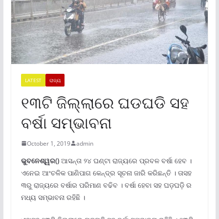
LATEST
ରାଜ୍ୟ
୧୩ଟି ଜିଲ୍ଲାରେ ଘଡଘଡି ସହ
ବର୍ଷା ସମ୍ଭାବନା
October 1, 2019
admin
ଭୁବନେଶ୍ୱର()
ଆସନ୍ତା ୨୪ ଘଣ୍ଟା ରାଜ୍ୟରେ ପ୍ରବଳ ବର୍ଷା ହେବ ।
ଏନେଇ ଆଂଚଳିକ ପାଣିପାଗ କେନ୍ଦ୍ର ସୂଚନା ଜାରି କରିଛନ୍ତି । ତାସହ
୩ରୁ ରାଜ୍ୟରେ ବର୍ଷାର ପରିମାଣ ବଢିବ । ବର୍ଷା ହେବା ସହ ଘଡ଼ଘଡ଼ି ର
ମଧ୍ୟ ସମ୍ଭାବନା ରହିଛି ।