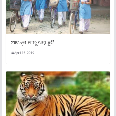
ଆସନ୍ତା ୧୮ରୁ ଖରା ଛୁଟି
April 16, 2019