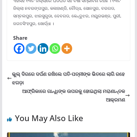
ଏହାସହ ୧୩ଟି ଜିଲ୍ଲାରେ ଘଡଘଡି ସହ ବର୍ଷା ସମ୍ଭାବନା ରହିଛି । ୧୩ଟି
ଜିଲ୍ଲା ନବରଙ୍ଗପୁର, କଳାହାଣ୍ଡି, ବୌଦ୍ଧ, ସୋନପୁର, ବରଗଡ,
ସମ୍ବଲପୁର, ଝାରସୁଗୁଡା, ଦେବଗଡ, କେନ୍ଦୁଝର, ମୟୁରଭଞ୍ଜ, ପୁରୀ,
ଜଗତସିଂହପୁର, ଖୋର୍ଦ୍ଧା ।
Share
ଭୁଲ୍‌ ଦିଗରେ ଦର୍ପଣ ରଖିଲେ ପତି-ପତ୍ନୀଙ୍କ ଭିତରେ ଲାଗି ରହେ
ଝଗଡ଼ା
ଆଫ୍ରିକାରେ ଗାନ୍ଧିଙ୍କ ଉପରକୁ ହୋଇଥିଲା ମରାଣାନ୍ତକ
ଆକ୍ରମଣ
You May Also Like