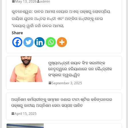
May 13, 2026
admin
ଭୁବନେଶ୍ୱର: ଡାବର ଆମଲା ହେୟାର ଅଏଲ୍ ପକ୍ଷରୁ ଲୋକପ୍ରିୟ
ଗାୟିକା ଯୁଗଳ ଅନ୍ତରା ନନ୍ଦୀ ଏବଂ ଅଙ୍କିତା ନନ୍ଦୀଙ୍କୁ ନେଇ
“କେୟାର୍ ୱାହାଁ ଜହାଁ ଡାବର ଆମଲା,
Share
ମୁଖ୍ୟମନ୍ତ୍ରୀ ନାୟାବ ସିଂହ ସଇନୀଙ୍କ
ନେତୃତ୍ୱରେ ହରିୟାଣାରେ ଜନ କୈନ୍ଦ୍ରୀକ
ସଂସ୍କାର ତ୍ୱରାନ୍ୱିତ
September 3, 2025
ଅଗ୍ନିଶମ କର୍ମଚାରୀଙ୍କୁ ସମ୍ମାନ ଜଣାଇ ଟାଟା ଷ୍ଟିଲ କଳିଙ୍ଗନଗର
ପକ୍ଷରୁ ଜାତୀୟ ଅଗ୍ନିଶମ ସେବା ସପ୍ତାହ ପାଳିତ
April 15, 2025