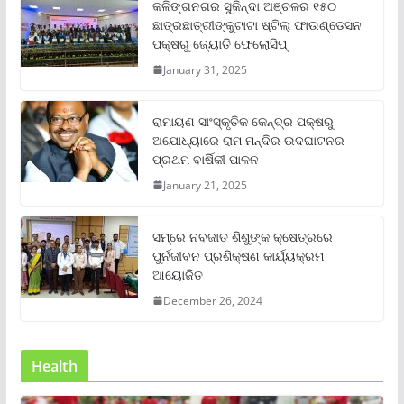
କଳିଙ୍ଗନଗର ସୁକିନ୍ଦା ଅଞ୍ଚଳର ୧୫୦
ଛାତ୍ରଛାତ୍ରୀଙ୍କୁଟାଟା ଷ୍ଟିଲ୍ ଫାଉଣ୍ଡେସନ
ପକ୍ଷରୁ ଜ୍ୟୋତି ଫେଲୋସିପ୍‌
January 31, 2025
ରାମାୟଣ ସାଂସ୍କୃତିକ କେନ୍ଦ୍ର ପକ୍ଷରୁ
ଅଯୋଧ୍ୟାରେ ରାମ ମନ୍ଦିର ଉଦଘାଟନର
ପ୍ରଥମ ବାର୍ଷିକୀ ପାଳନ
January 21, 2025
ସମ୍‌ରେ ନବଜାତ ଶିଶୁଙ୍କ କ୍ଷେତ୍ରରେ
ପୁର୍ନଜୀବନ ପ୍ରଶିକ୍ଷଣ କାର୍ଯ୍ୟକ୍ରମ
ଆୟୋଜିତ
December 26, 2024
Health