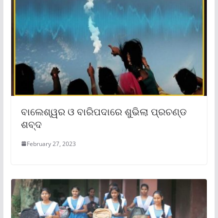
ବାଲେଶ୍ୱର ଓ ବାରିପଦାରେ ଶୁଭିଲା ପ୍ରଚଣ୍ଡ
ଶବ୍ଦ
February 27, 2023