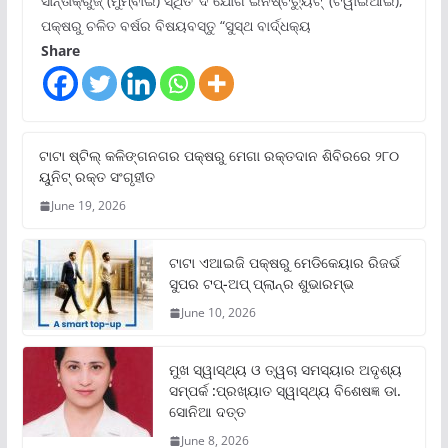
ସାନ୍ତାକ୍ରୁଜ୍ (ମୁମ୍ବାଇ) ସ୍ଥିତ ‘ଦି ଯୋଗ ଇନଷ୍ଟିଚ୍ୟୁଟ୍‌’ (ଟିୱାଇଆଇ),
ପକ୍ଷରୁ ଚଳିତ ବର୍ଷର ବିଷୟବସ୍ତୁ “ସୁସ୍ଥ ବାର୍ଦ୍ଧକ୍ୟ
Share
ଟାଟା ଷ୍ଟିଲ୍‌ କଳିଙ୍ଗନଗର ପକ୍ଷରୁ ମେଗା ରକ୍ତଦାନ ଶିବିରରେ ୨୮୦
ୟୁନିଟ୍‌ ରକ୍ତ ସଂଗୃହୀତ
June 19, 2026
ଟାଟା ଏଆଇଜି ପକ୍ଷରୁ ମେଡିକେୟାର ରିଜର୍ଭ
ସୁପର ଟପ୍‌-ଅପ୍ ପ୍ଲାନ୍‌ର ଶୁଭାରମ୍ଭ
June 10, 2026
ମୁଖ ସ୍ୱାସ୍ଥ୍ୟ ଓ ତ୍ୱଚା ସମସ୍ୟାର ଅଦୃଶ୍ୟ
ସମ୍ପର୍କ :ପ୍ରଖ୍ୟାତ ସ୍ୱାସ୍ଥ୍ୟ ବିଶେଷଜ୍ଞ ଡା.
ସୋନିଆ ଦତ୍ତ
June 8, 2026