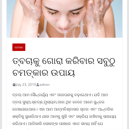
ଫେଶନ
ତ୍ବଚାକୁ ଗୋରା କରିବାର ସବୁଠୁ
ଚମତ୍କାର ଉପାୟ
July 23, 2019
admin
ତ୍ବଚା ଆମ ସୈାନ୍ଦର୍ୟ୍ୟ ଏବଂ ତାଜାପଣକୁ ବଢ଼ାଇଥାଏ। ଯଦି ଆମ
ତ୍ବଚା ସୁସ୍ଥ,ସ୍ବଚ୍ଛ,ମୁଲାୟମ,ତାଜା ଥିବ ତେବେ ଆମେ ସୁନ୍ଦର
ଦେଖାଯାଇଥାଉ। ଏହା ଆମ ଆତ୍ମବିଶ୍ବାସର ସ୍ତର ଏବଂ ଆନ୍ତରିକ
ଶକ୍ତିକୁ ସୁଧାରିଥାଏ ଯାହା ଆମକୁ ଖୁସି ଏବଂ ସକ୍ରିୟ ରଖିବାକୁ ସାହାଯ୍ୟ
କରିଥାଏ। ଆଜିକାଲି ଲୋକଙ୍କ ପାଖରେ ଏତେ ସମୟ ନାହିଁ ଯେ