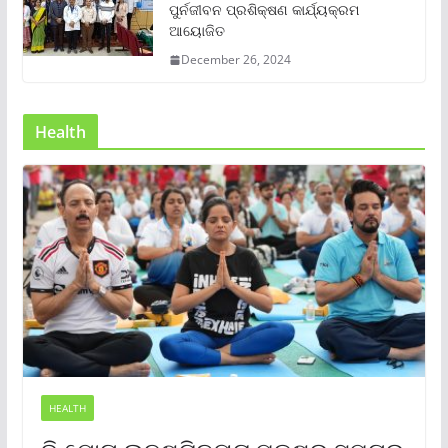
ପୁର୍ନଜୀବନ ପ୍ରଶିକ୍ଷଣ କାର୍ଯ୍ୟକ୍ରମ
ଆୟୋଜିତ
December 26, 2024
Health
HEALTH