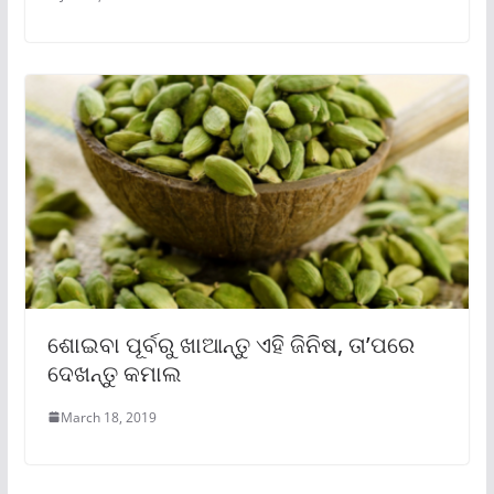
ଶୋଇବା ପୂର୍ବରୁ ଖାଆନ୍ତୁ ଏହି ଜିନିଷ, ତା’ପରେ
ଦେଖନ୍ତୁ କମାଲ
March 18, 2019