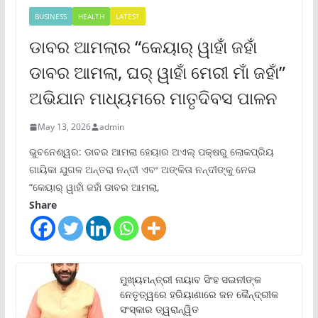
BUSINESS
HEALTH
LATEST
ଡାବର ଆମଲାର “କେୟାର୍ ୱାହାଁ ଜହାଁ
ଡାବର ଆମଲା, ଘର୍ ୱାହାଁ ମେରୀ ମାଁ ଜହାଁ”
ଅଭିଯାନ ମାଧ୍ୟମରେ ମାତୃଦିବସ ପାଳନ
May 13, 2026
admin
ଭୁବନେଶ୍ୱର: ଡାବର ଆମଲା ହେୟାର ଅଏଲ୍ ପକ୍ଷରୁ ଲୋକପ୍ରିୟ
ଗାୟିକା ଯୁଗଳ ଅନ୍ତରା ନନ୍ଦୀ ଏବଂ ଅଙ୍କିତା ନନ୍ଦୀଙ୍କୁ ନେଇ
“କେୟାର୍ ୱାହାଁ ଜହାଁ ଡାବର ଆମଲା,
Share
ମୁଖ୍ୟମନ୍ତ୍ରୀ ନାୟାବ ସିଂହ ସଇନୀଙ୍କ
ନେତୃତ୍ୱରେ ହରିୟାଣାରେ ଜନ କୈନ୍ଦ୍ରୀକ
ସଂସ୍କାର ତ୍ୱରାନ୍ୱିତ