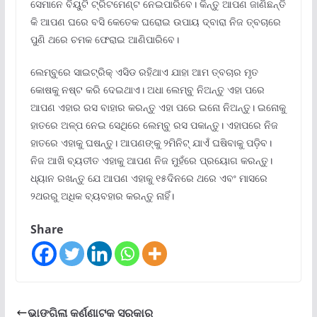
ସେମାନେ ବିୟୁଟି ଟ୍ରିଟମେଣ୍ଟ ନେଇପାରିବେ। କିନ୍ତୁ ଆପଣ ଜାଣିଛନ୍ତି
କି ଆପଣ ଘରେ ବସି କେତେକ ଘରୋଇ ଉପାୟ ଦ୍ବାରା ନିଜ ତ୍ବଚାରେ
ପୁଣି ଥରେ ଚମକ ଫେରାଇ ଆଣିପାରିବେ।
ଲେମ୍ବୁରେ ସାଇଟ୍ରିକ୍ ଏସିଡ ରହିଥାଏ ଯାହା ଆମ ତ୍ବଚାର ମୃତ
କୋଷକୁ ନଷ୍ଟ କରି ଦେଇଥାଏ। ଅଧା ଲେମ୍ବୁ ନିଅନ୍ତୁ ଏହା ପରେ
ଆପଣ ଏହାର ରସ ବାହାର କରନ୍ତୁ ଏହା ପରେ ଇନୋ ନିଅନ୍ତୁ। ଇନୋକୁ
ହାତରେ ଅଳ୍ପ ନେଇ ସେଥିରେ ଲେମ୍ବୁ ରସ ପକାନ୍ତୁ। ଏହାପରେ ନିଜ
ହାତରେ ଏହାକୁ ଘଷନ୍ତୁ। ଆପଣଙ୍କୁ ୨ମିନିଟ୍ ଯାଏଁ ଘଷିବାକୁ ପଡ଼ିବ।
ନିଜ ଆଖି ବ୍ୟତୀତ ଏହାକୁ ଆପଣ ନିଜ ମୁହଁରେ ପ୍ରୟୋଗ କରନ୍ତୁ।
ଧ୍ୟାନ ରଖନ୍ତୁ ଯେ ଆପଣ ଏହାକୁ ୧୫ଦିନରେ ଥରେ ଏବଂ ମାସରେ
୨ଥରରୁ ଅଧିକ ବ୍ୟବହାର କରନ୍ତୁ ନାହିଁ।
Share
ଭାଙ୍ଗିଲା କର୍ଣ୍ଣାଟକ ସରକାର