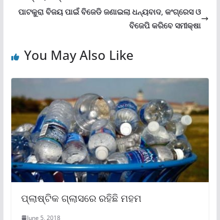
ପାଟକୁରା ବିଜୟ ପାଇଁ ବିଜେଡି ଜଣାଇଲା ଧନ୍ୟବାଦ, କଂଗ୍ରେସ ଓ
ବିଜେପି କରିବେ ସମୀକ୍ଷା
You May Also Like
ପ୍ଲାଷ୍ଟିକ ଗ୍ଲାସରେ ରହିଛି ମହମ
June 5, 2018