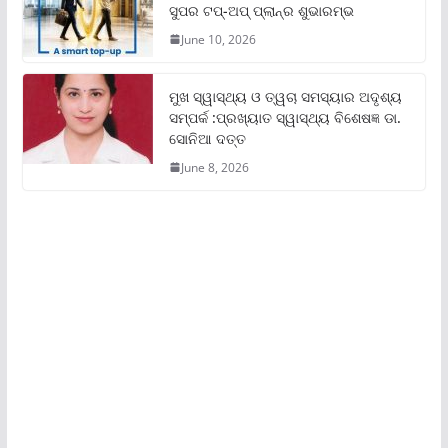
ସୁପର ଟପ୍‌-ଅପ୍ ପ୍ଲାନ୍‌ର ଶୁଭାରମ୍ଭ
June 10, 2026
ମୁଖ ସ୍ୱାସ୍ଥ୍ୟ ଓ ତ୍ୱଚା ସମସ୍ୟାର ଅଦୃଶ୍ୟ
ସମ୍ପର୍କ :ପ୍ରଖ୍ୟାତ ସ୍ୱାସ୍ଥ୍ୟ ବିଶେଷଜ୍ଞ ଡା.
ସୋନିଆ ଦତ୍ତ
June 8, 2026