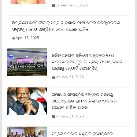
September 3, 2025
ଅଗ୍ନିଶମ କର୍ମଚାରୀଙ୍କୁ ସମ୍ମାନ ଜଣାଇ ଟାଟା ଷ୍ଟିଲ କଳିଙ୍ଗନଗର
ପକ୍ଷରୁ ଜାତୀୟ ଅଗ୍ନିଶମ ସେବା ସପ୍ତାହ ପାଳିତ
April 15, 2025
କଳିଙ୍ଗନଗର ସୁକିନ୍ଦା ଅଞ୍ଚଳର ୧୫୦
ଛାତ୍ରଛାତ୍ରୀଙ୍କୁଟାଟା ଷ୍ଟିଲ୍ ଫାଉଣ୍ଡେସନ
ପକ୍ଷରୁ ଜ୍ୟୋତି ଫେଲୋସିପ୍‌
January 31, 2025
ରାମାୟଣ ସାଂସ୍କୃତିକ କେନ୍ଦ୍ର ପକ୍ଷରୁ
ଅଯୋଧ୍ୟାରେ ରାମ ମନ୍ଦିର ଉଦଘାଟନର
ପ୍ରଥମ ବାର୍ଷିକୀ ପାଳନ
January 21, 2025
ସମ୍‌ରେ ନବଜାତ ଶିଶୁଙ୍କ କ୍ଷେତ୍ରରେ