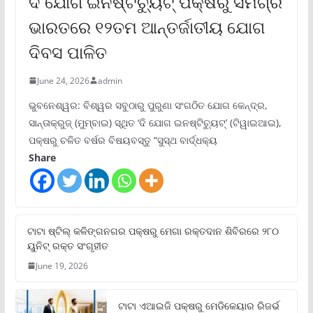
ଦି ଯୋଗ ଇନଷ୍ଟିଚ୍ୟୁଟ୍ ପକ୍ଷରୁ ସମଗ୍ର
ଭାରତରେ ୧୨ତମ ଆନ୍ତର୍ଜାତୀୟ ଯୋଗ
ଦିବସ ପାଳିତ
June 24, 2026
admin
ଭୁବନେଶ୍ୱର: ବିଶ୍ୱର ସବୁଠାରୁ ପୁରୁଣା ସଂଗଠିତ ଯୋଗ କେନ୍ଦ୍ର,
ସାନ୍ତାକ୍ରୁଜ୍ (ମୁମ୍ବାଇ) ସ୍ଥିତ ‘ଦି ଯୋଗ ଇନଷ୍ଟିଚ୍ୟୁଟ୍‌’ (ଟିୱାଇଆଇ),
ପକ୍ଷରୁ ଚଳିତ ବର୍ଷର ବିଷୟବସ୍ତୁ “ସୁସ୍ଥ ବାର୍ଦ୍ଧକ୍ୟ
Share
ଟାଟା ଷ୍ଟିଲ୍‌ କଳିଙ୍ଗନଗର ପକ୍ଷରୁ ମେଗା ରକ୍ତଦାନ ଶିବିରରେ ୨୮୦
ୟୁନିଟ୍‌ ରକ୍ତ ସଂଗୃହୀତ
June 19, 2026
ଟାଟା ଏଆଇଜି ପକ୍ଷରୁ ମେଡିକେୟାର ରିଜର୍ଭ