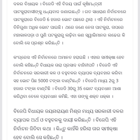
ଦଳର ବିଧାୟକ । ବିଜେଡି ଏହି ବିଜୟ ପାଇଁ କୃଷିମନ୍ତ୍ରୀ
ପାଟକୁରାବାସୀଙ୍କୁ ଧନ୍ୟବାଦ ଜଣାଇଛନ୍ତି । ଗତ ସାଧରାଣ ନିର୍ବାଚନରେ
ପାଟକୁରାରେ ବିଜେଡି 6 ହଜାର ଭୋଟ ପଛରେ ଥିଲା । ଏହି ନିର୍ବାଚନରେ
ତିନିଗୁଣା ଅଧିକ ଭୋଟ ପାଇଛି। ଥରେ ଜଣେ ନେତା ପାଟକୁରା, ତାପରେ
ମହାକାଳପଡ଼ା ଓ ପୁଣି ପଟକୁରାରୁ ଲଢ଼ିବା କଣ ସ୍ୱାଭିମାନର ଲଢେଇ କି
ବୋଲି ସେ ପ୍ରଶ୍ନ କରିଛନ୍ତି ।
କଂଗ୍ରେସ ଏହି ନିର୍ବାଚନରେ ଅମାନତ ହରାଇଛି । ଏହାର ସମୀକ୍ଷା ହେବ
ବୋଲି କହିଛନ୍ତି ବିଧାୟକ ତାରା ପ୍ରସାଦ ବାହିନୀପତି । ବିଜେଡି ଏହି
ନିର୍ବାଚନରେ ସରକାରୀ କଳ ଓ ବହୁବଳର ବ୍ୟାପକ ବ୍ୟବହାର କରିବା
ସହ ଭୋଟ ପିଛ 5000 ଟଙ୍କା ବାଣ୍ଟିଛନ୍ତି । ବିଜେପି ମଧ୍ୟ 2ରୁ 3
ହଜାର ଟଙ୍କା ବାଣ୍ଟିଛି । ବିଜେଡି 30ରୁ 35 ଭୋଟ ବ୍ୟବଧାନ ଆଶା
କରିଥିବା ବେଳେ ବ୍ୟବଧାନ କମିଛି, ଏହା ତାଙ୍କୁ ଶକ୍ତ ଧକ୍କା ।
ବିଜେପି ବିଧାୟକ ଜୟନାରାୟଣ ମିଶ୍ର ମଧ୍ୟ ସରକାରୀ ଦଳର
ବ୍ୟାପକ ଅର୍ଥ ଓ ବହୁବଳକୁ ଦାୟୀ କରିଛନ୍ତି । ବିଜେପି ଏହି
ନିର୍ବାଚନ ଜିତିବା କଥା । କିନ୍ତୁ କାହିଁକି ହରିଲା ତାର ସମୀକ୍ଷା
ହେବ ବୋଲି ସେ କହିଛନ୍ତି ।