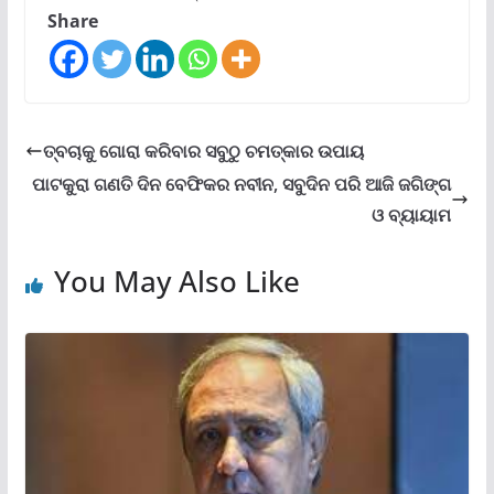
Share
ତ୍ବଚାକୁ ଗୋରା କରିବାର ସବୁଠୁ ଚମତ୍କାର ଉପାୟ
ପାଟକୁରା ଗଣତି ଦିନ ବେଫିକର ନବୀନ, ସବୁଦିନ ପରି ଆଜି ଜଗିଙ୍ଗ
ଓ ବ୍ୟାୟାମ
You May Also Like