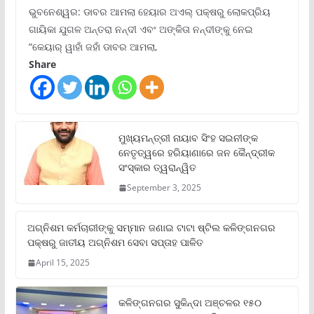
ଭୁବନେଶ୍ୱର: ଡାବର ଆମଲା ହେୟାର ଅଏଲ୍ ପକ୍ଷରୁ ଲୋକପ୍ରିୟ
ଗାୟିକା ଯୁଗଳ ଅନ୍ତରା ନନ୍ଦୀ ଏବଂ ଅଙ୍କିତା ନନ୍ଦୀଙ୍କୁ ନେଇ
“କେୟାର୍ ୱାହାଁ ଜହାଁ ଡାବର ଆମଲା,
Share
ମୁଖ୍ୟମନ୍ତ୍ରୀ ନାୟାବ ସିଂହ ସଇନୀଙ୍କ
ନେତୃତ୍ୱରେ ହରିୟାଣାରେ ଜନ କୈନ୍ଦ୍ରୀକ
ସଂସ୍କାର ତ୍ୱରାନ୍ୱିତ
September 3, 2025
ଅଗ୍ନିଶମ କର୍ମଚାରୀଙ୍କୁ ସମ୍ମାନ ଜଣାଇ ଟାଟା ଷ୍ଟିଲ କଳିଙ୍ଗନଗର
ପକ୍ଷରୁ ଜାତୀୟ ଅଗ୍ନିଶମ ସେବା ସପ୍ତାହ ପାଳିତ
April 15, 2025
କଳିଙ୍ଗନଗର ସୁକିନ୍ଦା ଅଞ୍ଚଳର ୧୫୦