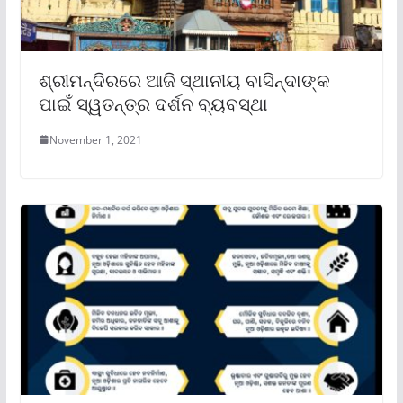
ଶ୍ରୀମନ୍ଦିରରେ ଆଜି ସ୍ଥାନୀୟ ବାସିନ୍ଦାଙ୍କ
ପାଇଁ ସ୍ୱତନ୍ତ୍ର ଦର୍ଶନ ବ୍ୟବସ୍ଥା
November 1, 2021