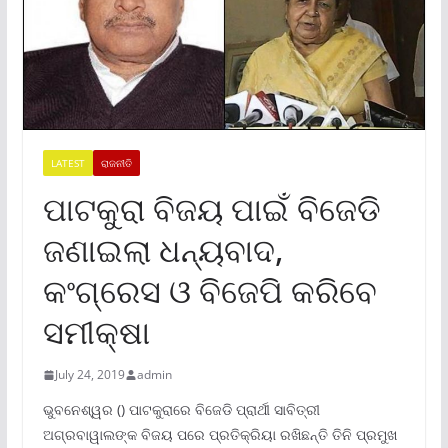
LATEST
ରାଜନୀତି
ପାଟକୁରା ବିଜୟ ପାଇଁ ବିଜେଡି
ଜଣାଇଲା ଧନ୍ୟବାଦ,
କଂଗ୍ରେସ ଓ ବିଜେପି କରିବେ
ସମୀକ୍ଷା
July 24, 2019
admin
ଭୁବନେଶ୍ୱର () ପାଟକୁରାରେ ବିଜେଡି ପ୍ରାର୍ଥୀ ସାବିତ୍ରୀ
ଅଗ୍ରବାୱାଲଙ୍କ ବିଜୟ ପରେ ପ୍ରତିକ୍ରିୟା ରଖିଛନ୍ତି ତିନି ପ୍ରମୁଖ