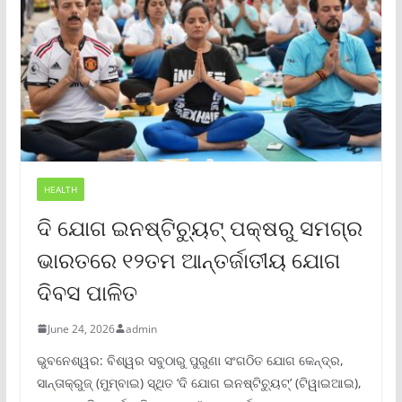
HEALTH
ଦି ଯୋଗ ଇନଷ୍ଟିଚ୍ୟୁଟ୍ ପକ୍ଷରୁ ସମଗ୍ର
ଭାରତରେ ୧୨ତମ ଆନ୍ତର୍ଜାତୀୟ ଯୋଗ
ଦିବସ ପାଳିତ
June 24, 2026
admin
ଭୁବନେଶ୍ୱର: ବିଶ୍ୱର ସବୁଠାରୁ ପୁରୁଣା ସଂଗଠିତ ଯୋଗ କେନ୍ଦ୍ର,
ସାନ୍ତାକ୍ରୁଜ୍ (ମୁମ୍ବାଇ) ସ୍ଥିତ ‘ଦି ଯୋଗ ଇନଷ୍ଟିଚ୍ୟୁଟ୍‌’ (ଟିୱାଇଆଇ),