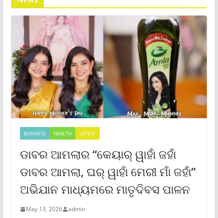
BUSINESS
HEALTH
LATEST
ଡାବର ଆମଲାର “କେୟାର୍ ୱାହାଁ ଜହାଁ
ଡାବର ଆମଲା, ଘର୍ ୱାହାଁ ମେରୀ ମାଁ ଜହାଁ”
ଅଭିଯାନ ମାଧ୍ୟମରେ ମାତୃଦିବସ ପାଳନ
May 13, 2026
admin