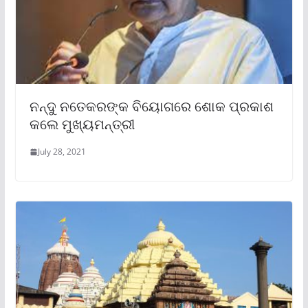
ନନ୍ଦୁ ନତେକରଙ୍କ ବିୟୋଗରେ ଶୋକ ପ୍ରକାଶ
କଲେ ମୁଖ୍ୟମନ୍ତ୍ରୀ
July 28, 2021