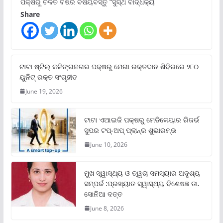
ପକ୍ଷରୁ ଚଳିତ ବର୍ଷର ବିଷୟବସ୍ତୁ “ସୁସ୍ଥ ବାର୍ଦ୍ଧକ୍ୟ
Share
ଟାଟା ଷ୍ଟିଲ୍‌ କଳିଙ୍ଗନଗର ପକ୍ଷରୁ ମେଗା ରକ୍ତଦାନ ଶିବିରରେ ୨୮୦
ୟୁନିଟ୍‌ ରକ୍ତ ସଂଗୃହୀତ
June 19, 2026
ଟାଟା ଏଆଇଜି ପକ୍ଷରୁ ମେଡିକେୟାର ରିଜର୍ଭ
ସୁପର ଟପ୍‌-ଅପ୍ ପ୍ଲାନ୍‌ର ଶୁଭାରମ୍ଭ
June 10, 2026
ମୁଖ ସ୍ୱାସ୍ଥ୍ୟ ଓ ତ୍ୱଚା ସମସ୍ୟାର ଅଦୃଶ୍ୟ
ସମ୍ପର୍କ :ପ୍ରଖ୍ୟାତ ସ୍ୱାସ୍ଥ୍ୟ ବିଶେଷଜ୍ଞ ଡା.
ସୋନିଆ ଦତ୍ତ
June 8, 2026