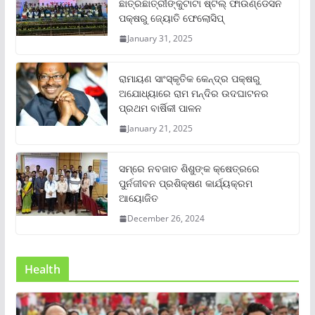
ଛାତ୍ରଛାତ୍ରୀଙ୍କୁଟାଟା ଷ୍ଟିଲ୍ ଫାଉଣ୍ଡେସନ
ପକ୍ଷରୁ ଜ୍ୟୋତି ଫେଲୋସିପ୍‌
January 31, 2025
ରାମାୟଣ ସାଂସ୍କୃତିକ କେନ୍ଦ୍ର ପକ୍ଷରୁ
ଅଯୋଧ୍ୟାରେ ରାମ ମନ୍ଦିର ଉଦଘାଟନର
ପ୍ରଥମ ବାର୍ଷିକୀ ପାଳନ
January 21, 2025
ସମ୍‌ରେ ନବଜାତ ଶିଶୁଙ୍କ କ୍ଷେତ୍ରରେ
ପୁର୍ନଜୀବନ ପ୍ରଶିକ୍ଷଣ କାର୍ଯ୍ୟକ୍ରମ
ଆୟୋଜିତ
December 26, 2024
Health