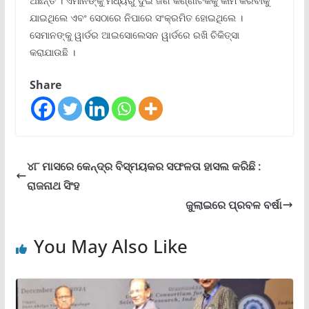
ଅଛନ୍ତି । ଏମାନଙ୍କୁ ମଧ୍ୟରୁ ଦୁଇ ଜଣ କର୍ଣ୍ଣାଟକକୁ କାମ କରିବାକୁ
ଯାଇଥିଲେ ଏବଂ ସେଠାରେ ନିପାରେ ସଂକ୍ରମିତ ହୋଇଥିଲେ ।
ସେମାନଙ୍କୁ ୱାର୍ଡର ଆଇସୋଲେସନ ୱାର୍ଡରେ ରଖି ଚିକିତ୍ସା
କରାଯାଉଛି ।
Share
୪୮ ମାସରେ କେନ୍ଦ୍ର ବିସ୍ମୟକର ସଫଳତା ହାସଲ କରିଛି :
ରାଜନାଥ ସିଂହ
ଜୁଲାଇରେ ପ୍ରବଳ ବର୍ଷା
You May Also Like