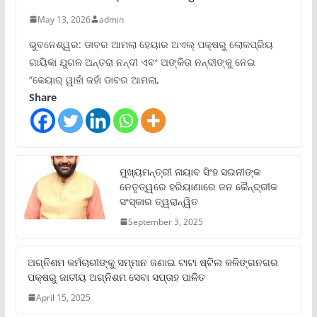
May 13, 2026
admin
ଭୁବନେଶ୍ୱର: ଡାବର ଆମଲା ହେୟାର ଅଏଲ୍ ପକ୍ଷରୁ ଲୋକପ୍ରିୟ
ଗାୟିକା ଯୁଗଳ ଅନ୍ତରା ନନ୍ଦୀ ଏବଂ ଅଙ୍କିତା ନନ୍ଦୀଙ୍କୁ ନେଇ
“କେୟାର୍ ୱାହାଁ ଜହାଁ ଡାବର ଆମଲା,
Share
ମୁଖ୍ୟମନ୍ତ୍ରୀ ନାୟାବ ସିଂହ ସଇନୀଙ୍କ
ନେତୃତ୍ୱରେ ହରିୟାଣାରେ ଜନ କୈନ୍ଦ୍ରୀକ
ସଂସ୍କାର ତ୍ୱରାନ୍ୱିତ
September 3, 2025
ଅଗ୍ନିଶମ କର୍ମଚାରୀଙ୍କୁ ସମ୍ମାନ ଜଣାଇ ଟାଟା ଷ୍ଟିଲ କଳିଙ୍ଗନଗର
ପକ୍ଷରୁ ଜାତୀୟ ଅଗ୍ନିଶମ ସେବା ସପ୍ତାହ ପାଳିତ
April 15, 2025