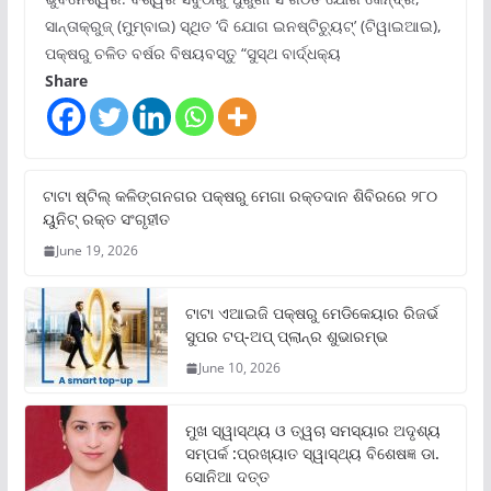
ସାନ୍ତାକ୍ରୁଜ୍ (ମୁମ୍ବାଇ) ସ୍ଥିତ ‘ଦି ଯୋଗ ଇନଷ୍ଟିଚ୍ୟୁଟ୍‌’ (ଟିୱାଇଆଇ),
ପକ୍ଷରୁ ଚଳିତ ବର୍ଷର ବିଷୟବସ୍ତୁ “ସୁସ୍ଥ ବାର୍ଦ୍ଧକ୍ୟ
Share
ଟାଟା ଷ୍ଟିଲ୍‌ କଳିଙ୍ଗନଗର ପକ୍ଷରୁ ମେଗା ରକ୍ତଦାନ ଶିବିରରେ ୨୮୦
ୟୁନିଟ୍‌ ରକ୍ତ ସଂଗୃହୀତ
June 19, 2026
ଟାଟା ଏଆଇଜି ପକ୍ଷରୁ ମେଡିକେୟାର ରିଜର୍ଭ
ସୁପର ଟପ୍‌-ଅପ୍ ପ୍ଲାନ୍‌ର ଶୁଭାରମ୍ଭ
June 10, 2026
ମୁଖ ସ୍ୱାସ୍ଥ୍ୟ ଓ ତ୍ୱଚା ସମସ୍ୟାର ଅଦୃଶ୍ୟ
ସମ୍ପର୍କ :ପ୍ରଖ୍ୟାତ ସ୍ୱାସ୍ଥ୍ୟ ବିଶେଷଜ୍ଞ ଡା.
ସୋନିଆ ଦତ୍ତ