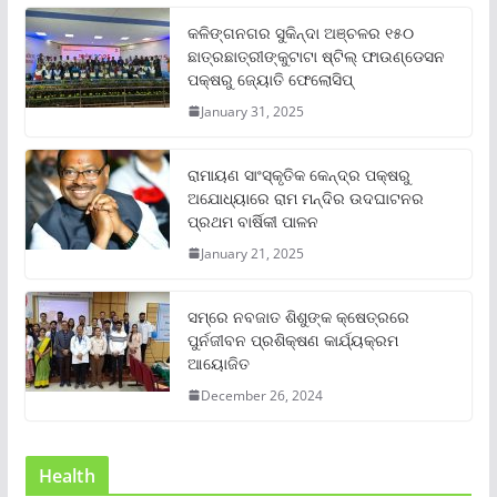
କଳିଙ୍ଗନଗର ସୁକିନ୍ଦା ଅଞ୍ଚଳର ୧୫୦
ଛାତ୍ରଛାତ୍ରୀଙ୍କୁଟାଟା ଷ୍ଟିଲ୍ ଫାଉଣ୍ଡେସନ
ପକ୍ଷରୁ ଜ୍ୟୋତି ଫେଲୋସିପ୍‌
January 31, 2025
ରାମାୟଣ ସାଂସ୍କୃତିକ କେନ୍ଦ୍ର ପକ୍ଷରୁ
ଅଯୋଧ୍ୟାରେ ରାମ ମନ୍ଦିର ଉଦଘାଟନର
ପ୍ରଥମ ବାର୍ଷିକୀ ପାଳନ
January 21, 2025
ସମ୍‌ରେ ନବଜାତ ଶିଶୁଙ୍କ କ୍ଷେତ୍ରରେ
ପୁର୍ନଜୀବନ ପ୍ରଶିକ୍ଷଣ କାର୍ଯ୍ୟକ୍ରମ
ଆୟୋଜିତ
December 26, 2024
Health