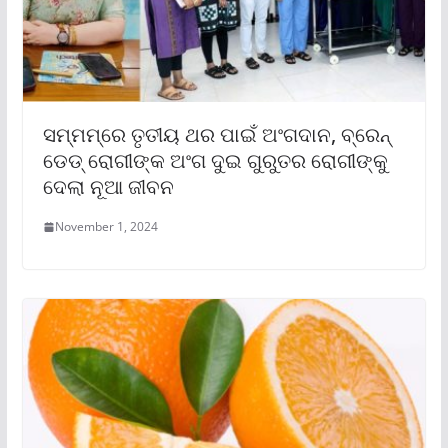
ସମ୍ମମ୍‌ରେ ତୃତୀୟ ଥର ପାଇଁ ଅଂଗଦାନ, ବ୍ରେନ୍
ଡେଡ୍ ରୋଗୀଙ୍କ ଅଂଗ ଦୁଇ ଗୁରୁତର ରୋଗୀଙ୍କୁ
ଦେଲା ନୂଆ ଜୀବନ
November 1, 2024