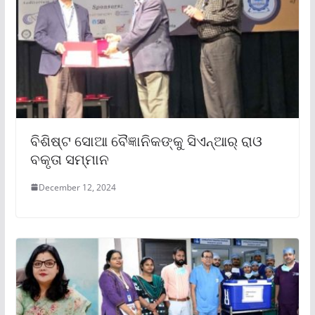
ବିଶିଷ୍ଟ ସୋଆ ବୈଜ୍ଞାନିକଙ୍କୁ ସିଏନ୍‌ଆର୍ ରାଓ
ବକୃତା ସମ୍ମାନ
December 12, 2024