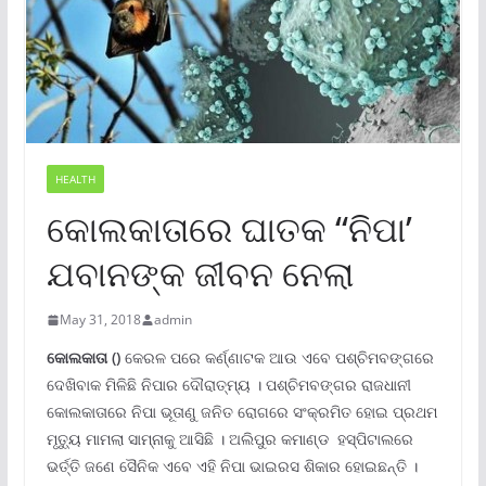
HEALTH
କୋଲକାତାରେ ଘାତକ “ନିପା’
ଯବାନଙ୍କ ଜୀବନ ନେଲା
May 31, 2018
admin
କୋଲକାତା
()
କେରଳ ପରେ କର୍ଣ୍ଣାଟକ ଆଉ ଏବେ ପଶ୍ଚିମବଙ୍ଗରେ
ଦେଖିବାକ ମିଳିଛି ନିପାର ଦୌରାତ୍ମ୍ୟ । ପଶ୍ଚିମବଙ୍ଗର ରାଜଧାନୀ
କୋଲକାତାରେ ନିପା ଭୂତାଣୁ ଜନିତ ରୋଗରେ ସଂକ୍ରମିତ ହୋଇ ପ୍ରଥମ
ମୃତ୍ୟୁ ମାମଲା ସାମ୍ନାକୁ ଆସିଛି । ଅଲିପୁର କମାଣ୍ଡ ହସ୍ପିଟାଲରେ
ଭର୍ତ୍ତି ଜଣେ ସୈନିକ ଏବେ ଏହି ନିପା ଭାଇରସ ଶିକାର ହୋଇଛନ୍ତି ।