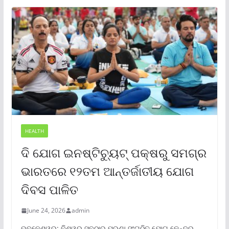
HEALTH
ଦି ଯୋଗ ଇନଷ୍ଟିଚ୍ୟୁଟ୍ ପକ୍ଷରୁ ସମଗ୍ର
ଭାରତରେ ୧୨ତମ ଆନ୍ତର୍ଜାତୀୟ ଯୋଗ
ଦିବସ ପାଳିତ
June 24, 2026
admin
ଭୁବନେଶ୍ୱର: ବିଶ୍ୱର ସବୁଠାରୁ ପୁରୁଣା ସଂଗଠିତ ଯୋଗ କେନ୍ଦ୍ର,