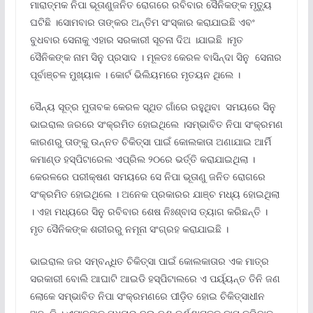
ମାରାତ୍ମକ ନିପା ଭୂତାଣୁଜନିତ ରୋଗରେ ରବିବାର ସୈନିକଙ୍କ ମୃତ୍ୟୁ
ଘଟିଛି ।ସୋମବାର ତାଙ୍କର ଅନ୍ତିମ ସଂସ୍କାର କରାଯାଇଛି ଏବଂ
ବୁଧବାର ସେନାକୁ ଏହାର ସରକାରୀ ସୂଚନା ଦିଅ ।ଯାଇଛି ।ମୃତ
ସୈନିକଙ୍କ ନାମ ସିନୁ ପ୍ରସାଦ । ମୂଳତଃ କେରଳ ବାସିନ୍ଦା ସିନୁ ସେନାର
ପୂର୍ବାଞ୍ଚଳ ମୁଖ୍ୟାଳ । କୋର୍ଟ ଭିଲିୟମରେ ମୃତୟନ ଥିଲେ ।
ସୈନ୍ୟ ସୂତ୍ର ମୁତାବକ କେରଳ ସ୍ଥିତ ଗାଁରେ ରହୁଥିବା ସମୟରେ ସିନୁ
ଭାଇରାଲ ଜରରେ ସଂକ୍ରମିତ ହୋଇଥିଲେ ।ସମ୍ଭାବିତ ନିପା ସଂକ୍ରମଣ
କାରଣରୁ ତାଙ୍କୁ ଉନ୍ନତ ଚିକିତ୍ସା ପାଇଁ କୋଲକାତା ଅଣାଯାଇ ଆର୍ମି
କମାଣ୍ଡ ହସ୍ପିଟାରେଲ ଏପ୍ରିଲ ୨୦ରେ ଭର୍ତ୍ତି କରାଯାଇଥିଲା ।
କେରଳରେ ପରୀକ୍ଷଣ ସମୟରେ ସେ ନିପା ଭୂତାଣୁ ଜନିତ ରୋଗରେ
ସଂକ୍ରମିତ ହୋଇଥିଲେ । ଅନେକ ପ୍ରକାରର ଯାଞ୍ଚ ମଧ୍ୟ ହୋଇଥିଲା
। ଏହା ମଧ୍ୟରେ ସିନୁ ରବିବାର ଶେଷ ନିଃଶ୍ବାସ ତ୍ୟାଗ କରିଛନ୍ତି ।
ମୃତ ସୈନିକଙ୍କ ଶରୀରରୁ ନମୂନା ସଂଗ୍ରହ କରାଯାଇଛି ।
ଭାଇରାଲ ଜର ସମ୍ବନ୍ଧିତ ଚିକିତ୍ସା ପାଇଁ କୋଲକାତାର ଏକ ମାତ୍ର
ସରକାରୀ ବୋଲି ଆଘାଟି ଆଇଡି ହସ୍ପିଟାଲରେ ଏ ପର୍ୟ୍ୟନ୍ତ ତିନି ଜଣ
ଲୋକେ ସମ୍ଭାବିତ ନିପା ସଂକ୍ରମଣରେ ପୀଡ଼ିତ ହୋଇ ଚିକିତ୍ସାଧୀନ