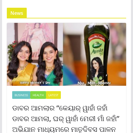
News
BUSINESS
HEALTH
LATEST
ଡାବର ଆମଲାର “କେୟାର୍ ୱାହାଁ ଜହାଁ
ଡାବର ଆମଲା, ଘର୍ ୱାହାଁ ମେରୀ ମାଁ ଜହାଁ”
ଅଭିଯାନ ମାଧ୍ୟମରେ ମାତୃଦିବସ ପାଳନ