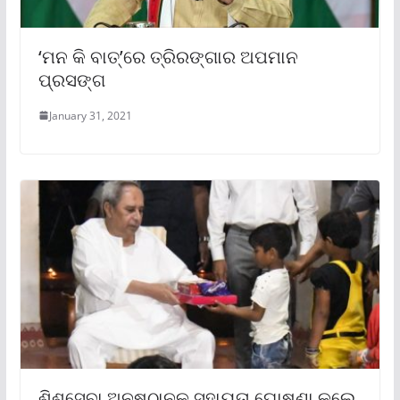
‘ମନ କି ବାତ୍’ରେ ତ୍ରିରଙ୍ଗାର ଅପମାନ
ପ୍ରସଙ୍ଗ
January 31, 2021
ଶିଶୁସେବା ଅନୁଷ୍ଠାନକୁ ସହାୟତା ଘୋଷଣା କଲେ