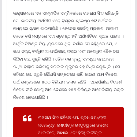
ଲକ୍ଷ୍ନୋରେ ଏକ ସାମ୍ବାଦିକ ସମ୍ମିଳନୀରେ ରାଜନାଥ ସିଂହ କହିଛନ୍ତି
ଯେ, ଭାରତୀୟ ଅର୍ଥନୀତି ଏବେ ବିଶ୍ବର ଶ୍ରେଷ୍ଠ ୭ଟି ଅର୍ଥନୀତି
ମଧ୍ୟରେ ସ୍ଥାନ ପାଇପାରିଛି । କେତେକ ସର୍ଭେରୁ ପ୍ରକାଶ, ଆଗାମୀ
କେତେ ବର୍ଷ ମଧ୍ୟରେ ଏହା ଶ୍ରେଷ୍ଠ ୫ଟି ଅର୍ଥନୀତିରେ ସ୍ଥାନ ପାଇବ ।
ଆର୍ଥିକ ନିଅଣ୍ଟ ନିୟନ୍ତ୍ରଣରେ ଥିବା ଦର୍ଶାଇ ସେ କହିଥିଲେ ଯେ, ଏ
କଥା ସତ୍ୟ ବର୍ଦ୍ଧିତ ଆମେରିକୀୟ ଡଲାର ଏବଂ ଅଶୋଧିତ ତୈଳ ଦର
କିଛିଟା ଚାପ ସୃଷ୍ଟି କରିଛି । ତୈଳ ଦର ବୃଦ୍ଧି ସମସ୍ୟା ସମାଧାନର
ପନ୍ଥା ବାହାର କରିବାକୁ ସରକାର ଗୁରୁତର ସହ ଚିନ୍ତା କରୁଛନ୍ତି । ସେ
କହିଲେ ଯେ, ସ୍ଥିତି କୌଣସି ସଙ୍କଟରେ ନାହିଁ, କାରଣ ଆମ ବିଦେଶୀ
ଅର୍ଥ ଭଣ୍ଡାରରେ ୪୦୦ ବିଲିୟନ ଡଲାର ରହିଛି । ଆକର୍ଷଣୀୟ ବିଦେଶୀ
ନିବେଶ ନୀତି ଯୋଗୁ ଆମ ଦେଶରେ ୧୫୬ ବିଲିୟନ ଆମେରିକୀୟ ଡଲାର
ନିବେଶ ହୋଇପାରିଛି ।
ରାଜନାଥ ସିଂହ କହିଲେ ଯେ, ପ୍ରଧାନମନ୍ତ୍ରୀ
ନରେନ୍ଦ୍ର ମୋଦୀଙ୍କ ନେତୃତ୍ୱରେ ଜନଧନ
ଆକାଉଂଟ, ଆଧାର ଏବଂ ହିତାଧିକାରୀଙ୍କ