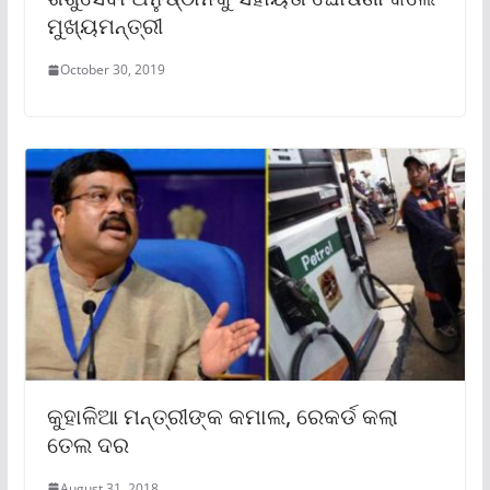
ମୁଖ୍ୟମନ୍ତ୍ରୀ
October 30, 2019
କୁହାଳିଆ ମନ୍ତ୍ରୀଙ୍କ କମାଲ, ରେକର୍ଡ କଲା
ତେଲ ଦର
August 31, 2018