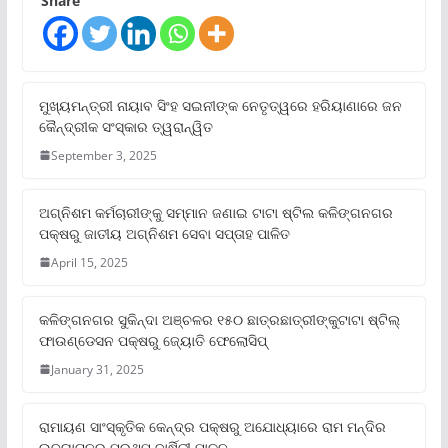
Share
ମୁଖ୍ୟମନ୍ତ୍ରୀ ନାୟାବ ସିଂହ ସଇନୀଙ୍କ ନେତୃତ୍ୱରେ ହରିୟାଣାରେ ଜନ
କୈନ୍ଦ୍ରୀକ ସଂସ୍କାର ତ୍ୱରାନ୍ୱିତ
September 3, 2025
ଅଗ୍ନିଶମ କର୍ମଚାରୀଙ୍କୁ ସମ୍ମାନ ଜଣାଇ ଟାଟା ଷ୍ଟିଲ କଳିଙ୍ଗନଗର
ପକ୍ଷରୁ ଜାତୀୟ ଅଗ୍ନିଶମ ସେବା ସପ୍ତାହ ପାଳିତ
April 15, 2025
କଳିଙ୍ଗନଗର ସୁକିନ୍ଦା ଅଞ୍ଚଳର ୧୫୦ ଛାତ୍ରଛାତ୍ରୀଙ୍କୁଟାଟା ଷ୍ଟିଲ୍
ଫାଉଣ୍ଡେସନ ପକ୍ଷରୁ ଜ୍ୟୋତି ଫେଲୋସିପ୍‌
January 31, 2025
ରାମାୟଣ ସାଂସ୍କୃତିକ କେନ୍ଦ୍ର ପକ୍ଷରୁ ଅଯୋଧ୍ୟାରେ ରାମ ମନ୍ଦିର
ଉଦଘାଟନର ପ୍ରଥମ ବାର୍ଷିକୀ ପାଳନ