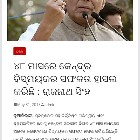
ରାଜ୍ୟ
୪୮ ମାସରେ କେନ୍ଦ୍ର
ବିସ୍ମୟକର ସଫଳତା ହାସଲ
କରିଛି : ରାଜନାଥ ସିଂହ
May 31, 2018
admin
ନୂଆଦିଲ୍ଲୀ:
ସ୍ବଚ୍ଛତାର ସହ ନିର୍ଦ୍ଦିଷ୍ଟ ଅଭିପ୍ରାୟ ଏବଂ
ଦୃଢ଼ପ୍ରତିଜ୍ଞତା ଯୋଗୁ କେନ୍ଦ୍ର ସରକାର ବିଗତ ୪୮ ମାସ ମଧ୍ୟରେ
ଅନେକ କ୍ଷେତ୍ରରେ ବିସ୍ମୟକର ସଫଳତା ହାସଲ କରିପାରିଛନ୍ତି
ବୋଲି କେନ୍ଦ୍ର ସ୍ବରାଷ୍ଟ୍ର ମନ୍ତ୍ରୀ ରାଜନାଥ ସିଂହ କହିଛନ୍ତି ।