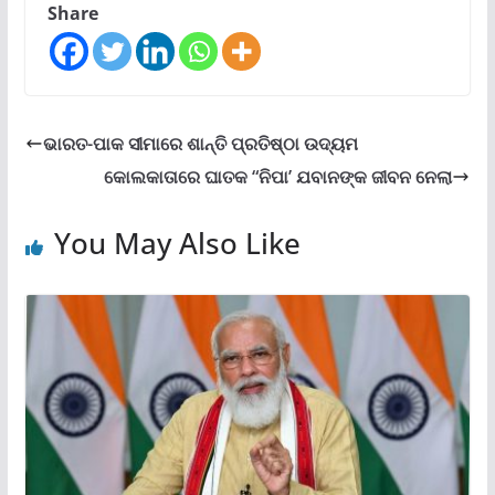
Share
ଭାରତ-ପାକ ସୀମାରେ ଶାନ୍ତି ପ୍ରତିଷ୍ଠା ଉଦ୍ୟମ
କୋଲକାତାରେ ଘାତକ “ନିପା’ ଯବାନଙ୍କ ଜୀବନ ନେଲା
You May Also Like