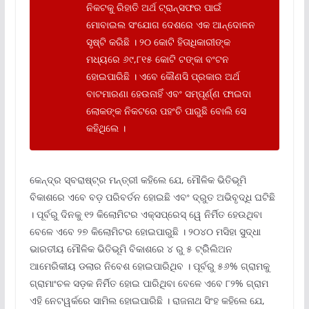
ନିକଟକୁ ରିହାତି ଅର୍ଥ ଟ୍ରାନ୍ସଫର ପାଇଁ
ମୋବାଇଲ ସଂଯୋଗ ଦେଶରେ ଏକ ଆନ୍ଦୋଳନ
ସୃଷ୍ଟି କରିଛି । ୨୦ କୋଟି ହିତାଧିକାରୀଙ୍କ
ମଧ୍ୟରେ ୬୯,୮୧୫ କୋଟି ଟଙ୍କା ବଂଟନ
ହୋଇପାରିଛି । ଏବେ କୌଣସି ପ୍ରକାର ଅର୍ଥ
ବାଟମାରଣା ହେଉନାହିଁ ଏବଂ ସମ୍ପୂର୍ଣ୍ଣ ଫାଇଦା
ଲୋକଙ୍କ ନିକଟରେ ପହଂଚି ପାରୁଛି ବୋଲି ସେ
କହିଥିଲେ ।
କେନ୍ଦ୍ର ସ୍ବରାଷ୍ଟ୍ର ମନ୍ତ୍ରୀ କହିଲେ ଯେ, ମୌଳିକ ଭିତିଭୂମି
ବିକାଶରେ ଏବେ ବଡ଼ ପରିବର୍ତନ ହୋଇଛି ଏବଂ ଦ୍ରୁତ ଅଭିବୃଦ୍ଧି ଘଟିଛି
। ପୂର୍ବରୁ ଦିନକୁ ୧୨ କିଲୋମିଟର ଏକ୍ସପ୍ରେସ୍ ୱେ ନିର୍ମିତ ହେଉଥିବା
ବେଳେ ଏବେ ୨୭ କିଲୋମିଟର ହୋଇପାରୁଛି । ୨୦୪୦ ମସିହା ସୁଦ୍ଧା
ଭାରତୀୟ ମୌଳିକ ଭିତିଭୂମି ବିକାଶରେ ୪ ରୁ ୫ ଟ୍ରିିଲିଅନ
ଆମେରିକୀୟ ଡଲାର ନିବେଶ ହୋଇପାରିଥିବ । ପୂର୍ବରୁ ୫୬% ଗ୍ରାମକୁ
ଗ୍ରାମାଂଚଳ ସଡ଼କ ନିର୍ମିତ ହୋଇ ପାରିଥିବା ବେଳେ ଏବେ ୮୨% ଗ୍ରାମ
ଏହି ନେଟୱର୍କରେ ସାମିଲ ହୋଇପାରିଛି । ରାଜନାଥ ସିଂହ କହିଲେ ଯେ,