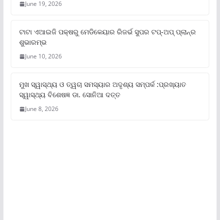
June 19, 2026
ଟାଟା ଏଆଇଜି ପକ୍ଷରୁ ମେଡିକେୟାର ରିଜର୍ଭ ସୁପର ଟପ୍‌-ଅପ୍ ପ୍ଲାନ୍‌ର
ଶୁଭାରମ୍ଭ
June 10, 2026
ମୁଖ ସ୍ୱାସ୍ଥ୍ୟ ଓ ତ୍ୱଚା ସମସ୍ୟାର ଅଦୃଶ୍ୟ ସମ୍ପର୍କ :ପ୍ରଖ୍ୟାତ
ସ୍ୱାସ୍ଥ୍ୟ ବିଶେଷଜ୍ଞ ଡା. ସୋନିଆ ଦତ୍ତ
June 8, 2026