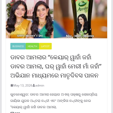
BUSINESS
HEALTH
LATEST
ଡାବର ଆମଲାର “କେୟାର୍ ୱାହାଁ ଜହାଁ
ଡାବର ଆମଲା, ଘର୍ ୱାହାଁ ମେରୀ ମାଁ ଜହାଁ”
ଅଭିଯାନ ମାଧ୍ୟମରେ ମାତୃଦିବସ ପାଳନ
May 13, 2026
admin
ଭୁବନେଶ୍ୱର: ଡାବର ଆମଲା ହେୟାର ଅଏଲ୍ ପକ୍ଷରୁ ଲୋକପ୍ରିୟ
ଗାୟିକା ଯୁଗଳ ଅନ୍ତରା ନନ୍ଦୀ ଏବଂ ଅଙ୍କିତା ନନ୍ଦୀଙ୍କୁ ନେଇ
“କେୟାର୍ ୱାହାଁ ଜହାଁ ଡାବର ଆମଲା,