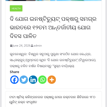
HEALTH
ଦି ଯୋଗ ଇନଷ୍ଟିଚ୍ୟୁଟ୍ ପକ୍ଷରୁ ସମଗ୍ର
ଭାରତରେ ୧୨ତମ ଆନ୍ତର୍ଜାତୀୟ ଯୋଗ
ଦିବସ ପାଳିତ
June 24, 2026
admin
ଭୁବନେଶ୍ୱର: ବିଶ୍ୱର ସବୁଠାରୁ ପୁରୁଣା ସଂଗଠିତ ଯୋଗ କେନ୍ଦ୍ର,
ସାନ୍ତାକ୍ରୁଜ୍ (ମୁମ୍ବାଇ) ସ୍ଥିତ ‘ଦି ଯୋଗ ଇନଷ୍ଟିଚ୍ୟୁଟ୍‌’ (ଟିୱାଇଆଇ),
ପକ୍ଷରୁ ଚଳିତ ବର୍ଷର ବିଷୟବସ୍ତୁ “ସୁସ୍ଥ ବାର୍ଦ୍ଧକ୍ୟ
Share
ଟାଟା ଷ୍ଟିଲ୍‌ କଳିଙ୍ଗନଗର ପକ୍ଷରୁ ମେଗା ରକ୍ତଦାନ ଶିବିରରେ ୨୮୦
ୟୁନିଟ୍‌ ରକ୍ତ ସଂଗୃହୀତ