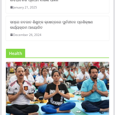
January 21, 2025
ସମ୍‌ରେ ନବଜାତ ଶିଶୁଙ୍କ କ୍ଷେତ୍ରରେ ପୁର୍ନଜୀବନ ପ୍ରଶିକ୍ଷଣ
କାର୍ଯ୍ୟକ୍ରମ ଆୟୋଜିତ
December 26, 2024
Health