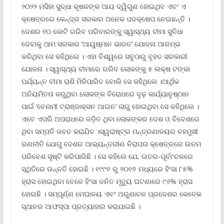
୨୦୨୨ ମସିହା ସୁଦ୍ଧା କୃଷକଙ୍କ ଆୟ ଦ୍ୱିଗୁଣ ହୋଇଥିବ ଏବଂ ଏ
କ୍ଷେତ୍ରରେ କେନ୍ଦ୍ର ସରକାର ଅନେକ ପଦକ୍ଷେପ ନେଇଛନ୍ତି ।
ଦେଶର ୧୦ କୋଟି ଗରିବ ପରିବାରଙ୍କୁ ସ୍ୱାସ୍ଥ୍ୟ ବୀମା ସୁବିଧା
ଦେବାକୁ ଆମ ସରକାର ‘ଆୟୁଷ୍ମାନ ଭାରତ’ ଯୋଜନା ଆରମ୍ଭ
କରିଥିବା ସେ କହିଥିଲେ । ଏହା ବିଶ୍ୱରେ ସବୁଠାରୁ ବୃହତ ସରକାରୀ
ଯୋଜନା । ସ୍ୱାସ୍ଥ୍ୟ ବୀମାରେ ଗରିବ ଲୋକଙ୍କୁ ୫ ଲକ୍ଷ ଟଙ୍କା
ପର୍ଯ୍ୟନ୍ତ ବୀମା ରାଶି ମିଳିପାରିବ ବୋଲି ସେ କହିଥିଲେ ।ଆର୍ଥିକ
ଅନିୟମିତତା କରୁଥିବା ଲୋକଙ୍କ ବିରୋଧରେ ଦୃଢ଼ କାର୍ଯ୍ୟାନୁଷ୍ଠାନ
ପାଇଁ ‘ବେନାମୀ ଟ୍ରାଞ୍ଜାକ୍ସନ ଆଇନ’ ଲାଗୁ ହୋଇଥିବା ସେ କହିଥିଲେ ।
ଏବେ ଏପରି ଅପରାଧରେ ଜଡ଼ିତ ଥିବା ଲୋକଙ୍କର ଦେଶ ଓ ବିଦେଶରେ
ଥିବା ସମ୍ପତି ଜବତ କରାଯିବ ।ସ୍ୱରାଷ୍ଟ୍ର ମନ୍ତ୍ରଣାଳୟର ବହମୁଖୀ
ରଣନୀତି ଯୋଗୁ ଦେଶର ଆଭ୍ୟନ୍ତରୀଣ ନିରାପତା କ୍ଷେତ୍ରରେ ଉତମ
ପରିବେଶ ସୃଷ୍ଟି କରିପାରିଛି । ସେ କହିଲେ ଯେ, ଉତର-ପୂର୍ବାଂଚଳରେ
ସ୍ଥିତିରେ ଉନ୍ନତି ହୋଇଛି । ୧୯୯୭ ରୁ ୨୦୧୭ ମଧ୍ୟରେ ହିଂସା ୮୫%
ହ୍ରାସ ହୋଇଥିବା ବେଳେ ହିଂସା ଜନିତ ମୃତ୍ୟୁ ଘଟଣାରେ ୯୬% ହ୍ରାସ
ହୋଇଛି । ସମ୍ପୂର୍ଣ୍ଣ ମେଘାଳୟ ଏବଂ ଅରୁଣାଚଳ ପ୍ରଦେଶର କେତେକ
ସ୍ଥାନର ଆଫସ୍ପା ପ୍ରତ୍ୟାହାର କରାଯାଇଛି ।