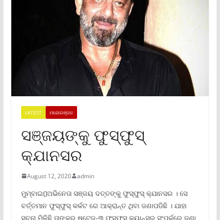
LATEST
ମନୋରଞ୍ଜନ
ସଞ୍ଜୟଙ୍କୁ ଫୁସ୍‌ଫୁସ୍‌
କ୍ଯାନସର
August 12, 2020
admin
ମୁମ୍ବାଇ()ଅଭିନେତା ସଞ୍ଜୟ ଦତ୍ତଙ୍କୁ ଫୁସ୍‌ଫୁସ୍‌ କ୍ଯାନସର । ସେ
ବର୍ତ୍ତମାନ ଫୁସ୍‌ଫୁସ୍‌ କର୍କଟ ରେ ଆକ୍ରାନ୍ତ ଥିବା ଜଣାପଡିଛି । ଯାହା
ସୁଚନା ମିଳିଛି ତାଙ୍କର ଷ୍ଟେଜ୍‌-୩ ଫୁସ୍‌ଫୁସ୍‌ କ୍ୟାନ୍‌ସର ସଂପର୍କରେ ଜଣା