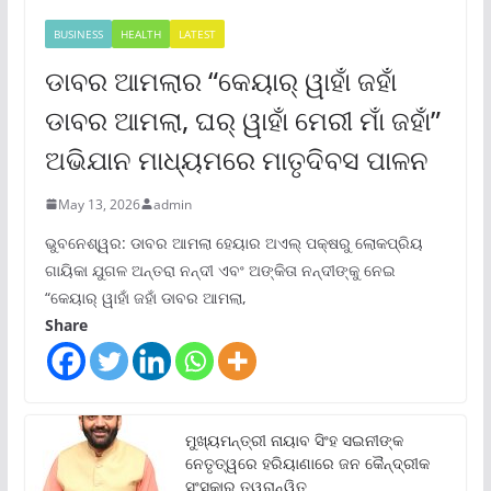
BUSINESS
HEALTH
LATEST
ଡାବର ଆମଲାର “କେୟାର୍ ୱାହାଁ ଜହାଁ
ଡାବର ଆମଲା, ଘର୍ ୱାହାଁ ମେରୀ ମାଁ ଜହାଁ”
ଅଭିଯାନ ମାଧ୍ୟମରେ ମାତୃଦିବସ ପାଳନ
May 13, 2026
admin
ଭୁବନେଶ୍ୱର: ଡାବର ଆମଲା ହେୟାର ଅଏଲ୍ ପକ୍ଷରୁ ଲୋକପ୍ରିୟ
ଗାୟିକା ଯୁଗଳ ଅନ୍ତରା ନନ୍ଦୀ ଏବଂ ଅଙ୍କିତା ନନ୍ଦୀଙ୍କୁ ନେଇ
“କେୟାର୍ ୱାହାଁ ଜହାଁ ଡାବର ଆମଲା,
Share
ମୁଖ୍ୟମନ୍ତ୍ରୀ ନାୟାବ ସିଂହ ସଇନୀଙ୍କ
ନେତୃତ୍ୱରେ ହରିୟାଣାରେ ଜନ କୈନ୍ଦ୍ରୀକ
ସଂସ୍କାର ତ୍ୱରାନ୍ୱିତ