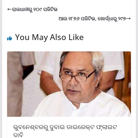
ରାଜଧାନୀରୁ ୧୦୯ ପଜିଟିଭ
ଆଉ ୧୮୭୬ ପଜିଟିଭ, ଖୋର୍ଦ୍ଧାରୁ ୨୯୭
You May Also Like
ଭୁବନେଶ୍ବରରୁ ଦୁବାଇ ଡାଇରେକ୍ଟ ଫ୍ଲାଇଟ
ଦାବି