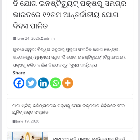
ଦି ଯୋଗ ଇନଷ୍ଟିଚ୍ୟୁଟ୍ ପକ୍ଷରୁ ସମଗ୍ର
ଭାରତରେ ୧୨ତମ ଆନ୍ତର୍ଜାତୀୟ ଯୋଗ
ଦିବସ ପାଳିତ
June 24, 2026
admin
ଭୁବନେଶ୍ୱର: ବିଶ୍ୱର ସବୁଠାରୁ ପୁରୁଣା ସଂଗଠିତ ଯୋଗ କେନ୍ଦ୍ର,
ସାନ୍ତାକ୍ରୁଜ୍ (ମୁମ୍ବାଇ) ସ୍ଥିତ ‘ଦି ଯୋଗ ଇନଷ୍ଟିଚ୍ୟୁଟ୍‌’ (ଟିୱାଇଆଇ),
ପକ୍ଷରୁ ଚଳିତ ବର୍ଷର ବିଷୟବସ୍ତୁ “ସୁସ୍ଥ ବାର୍ଦ୍ଧକ୍ୟ
Share
ଟାଟା ଷ୍ଟିଲ୍‌ କଳିଙ୍ଗନଗର ପକ୍ଷରୁ ମେଗା ରକ୍ତଦାନ ଶିବିରରେ ୨୮୦
ୟୁନିଟ୍‌ ରକ୍ତ ସଂଗୃହୀତ
June 19, 2026
ଟାଟା ଏଆଇଜି ପକ୍ଷରୁ ମେଡିକେୟାର ରିଜର୍ଭ