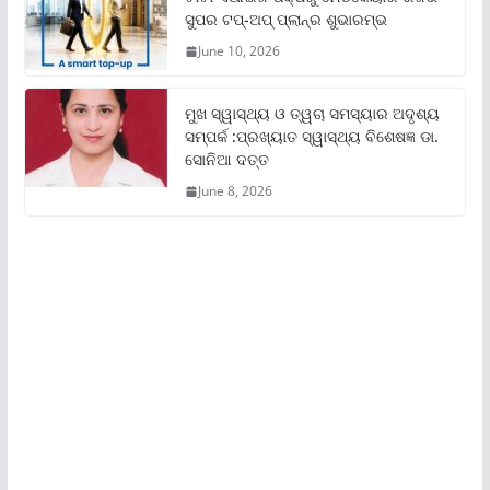
ସୁପର ଟପ୍‌-ଅପ୍ ପ୍ଲାନ୍‌ର ଶୁଭାରମ୍ଭ
June 10, 2026
ମୁଖ ସ୍ୱାସ୍ଥ୍ୟ ଓ ତ୍ୱଚା ସମସ୍ୟାର ଅଦୃଶ୍ୟ
ସମ୍ପର୍କ :ପ୍ରଖ୍ୟାତ ସ୍ୱାସ୍ଥ୍ୟ ବିଶେଷଜ୍ଞ ଡା.
ସୋନିଆ ଦତ୍ତ
June 8, 2026