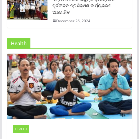
ପୁର୍ନଜୀବନ ପ୍ରଶିକ୍ଷଣ କାର୍ଯ୍ୟକ୍ରମ
ଆୟୋଜିତ
December 26, 2024
Health
HEALTH