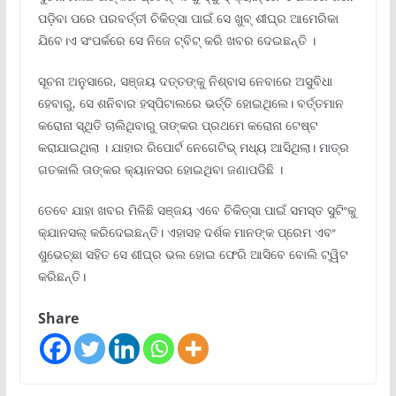
ପଡ଼ିବା ପରେ ପରବର୍ତ୍ତୀ ଚିକିତ୍ସା ପାଇଁ ସେ ଖୁବ୍ ଶୀଘ୍ର ଆମେରିକା
ଯିବେ।ଏ ସଂପର୍କରେ ସେ ନିଜେ ଟ୍ବିଟ୍‌ କରି ଖବର ଦେଇଛନ୍ତି ।
ସୂଚନା ଅନୁସାରେ, ସଞ୍ଜୟ ଦତ୍ତଙ୍କୁ ନିଶ୍ବାସ ନେବାରେ ଅସୁବିଧା
ହେବାରୁ, ସେ ଶନିବାର ହସ୍ପିଟାଲରେ ଭର୍ତ୍ତି ହୋଇଥିଲେ। ବର୍ତ୍ତମାନ
କରୋନା ସ୍ଥିତି ଚାଲିଥିବାରୁ ତାଙ୍କର ପ୍ରଥମେ କରୋନା ଟେଷ୍ଟ
କରାଯାଇଥିଲା । ଯାହାର ରିପୋର୍ଟ ନେଗେଟିଭ୍‌ ମଧ୍ୟ ଆସିଥିଲା। ମାତ୍ର
ଗତକାଲି ‌ତାଙ୍କର କ୍ୟାନସର ହୋଇଥିବା ଜଣାପଡିଛି ।
ତେବେ ଯାହା ଖବର ମିଳିଛି ସଞ୍ଜୟ ଏବେ ଚିକିତ୍ସା ପାଇଁ ସମସ୍ତ ସୁଟିଂକୁ
କ୍ଯାନସଲ୍ କରିଦେଇଛନ୍ତି। ଏହାସହ ଦର୍ଶକ ମାନଙ୍କ ପ୍ରେମ ଏବଂ
ଶୁଭେଚ୍ଛା ସହିତ ସେ ଶୀଘ୍ର ଭଲ ହୋଇ ଫେରି ଆସିବେ ବୋଲି ଟ୍ୱିଟ
କରିଛନ୍ତି।
Share