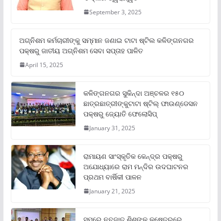
September 3, 2025
ଅଗ୍ନିଶମ କର୍ମଚାରୀଙ୍କୁ ସମ୍ମାନ ଜଣାଇ ଟାଟା ଷ୍ଟିଲ କଳିଙ୍ଗନଗର
ପକ୍ଷରୁ ଜାତୀୟ ଅଗ୍ନିଶମ ସେବା ସପ୍ତାହ ପାଳିତ
April 15, 2025
କଳିଙ୍ଗନଗର ସୁକିନ୍ଦା ଅଞ୍ଚଳର ୧୫୦
ଛାତ୍ରଛାତ୍ରୀଙ୍କୁଟାଟା ଷ୍ଟିଲ୍ ଫାଉଣ୍ଡେସନ
ପକ୍ଷରୁ ଜ୍ୟୋତି ଫେଲୋସିପ୍‌
January 31, 2025
ରାମାୟଣ ସାଂସ୍କୃତିକ କେନ୍ଦ୍ର ପକ୍ଷରୁ
ଅଯୋଧ୍ୟାରେ ରାମ ମନ୍ଦିର ଉଦଘାଟନର
ପ୍ରଥମ ବାର୍ଷିକୀ ପାଳନ
January 21, 2025
ସମ୍‌ରେ ନବଜାତ ଶିଶୁଙ୍କ କ୍ଷେତ୍ରରେ