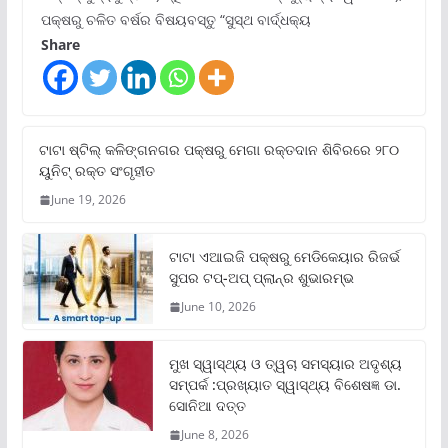
ପକ୍ଷରୁ ଚଳିତ ବର୍ଷର ବିଷୟବସ୍ତୁ “ସୁସ୍ଥ ବାର୍ଦ୍ଧକ୍ୟ
Share
ଟାଟା ଷ୍ଟିଲ୍‌ କଳିଙ୍ଗନଗର ପକ୍ଷରୁ ମେଗା ରକ୍ତଦାନ ଶିବିରରେ ୨୮୦
ୟୁନିଟ୍‌ ରକ୍ତ ସଂଗୃହୀତ
June 19, 2026
ଟାଟା ଏଆଇଜି ପକ୍ଷରୁ ମେଡିକେୟାର ରିଜର୍ଭ
ସୁପର ଟପ୍‌-ଅପ୍ ପ୍ଲାନ୍‌ର ଶୁଭାରମ୍ଭ
June 10, 2026
ମୁଖ ସ୍ୱାସ୍ଥ୍ୟ ଓ ତ୍ୱଚା ସମସ୍ୟାର ଅଦୃଶ୍ୟ
ସମ୍ପର୍କ :ପ୍ରଖ୍ୟାତ ସ୍ୱାସ୍ଥ୍ୟ ବିଶେଷଜ୍ଞ ଡା.
ସୋନିଆ ଦତ୍ତ
June 8, 2026