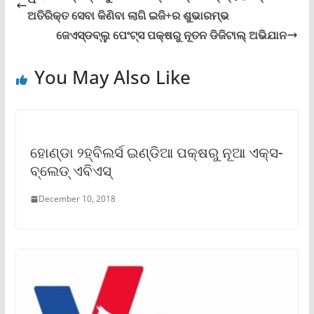
ଅତିରିକ୍ତ ସେବା କିଣିବା ଲାଗି ଇଜି+ର ଶୁଭାରମ୍ଭ
ଜେଏସ୍‌ଡବ୍ଲୁ ପେଂଟ୍‌ସ ପକ୍ଷରୁ ନୂତନ ଡିଜିଟାଲ୍ ଅଭିଯାନ
You May Also Like
ହୋଣ୍ଡା ୨ହ୍ବିଲର୍ସ ଇଣ୍ଡିଆ ପକ୍ଷରୁ ନୂଆ ଏକ୍ସ-
ବ୍ଲେଡ୍ ଏବିଏସ୍
December 10, 2018