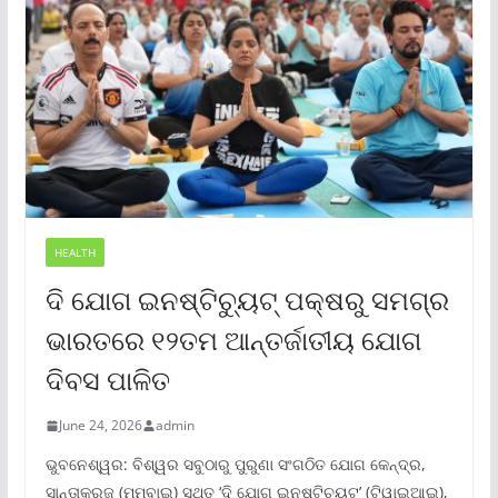
HEALTH
ଦି ଯୋଗ ଇନଷ୍ଟିଚ୍ୟୁଟ୍ ପକ୍ଷରୁ ସମଗ୍ର
ଭାରତରେ ୧୨ତମ ଆନ୍ତର୍ଜାତୀୟ ଯୋଗ
ଦିବସ ପାଳିତ
June 24, 2026
admin
ଭୁବନେଶ୍ୱର: ବିଶ୍ୱର ସବୁଠାରୁ ପୁରୁଣା ସଂଗଠିତ ଯୋଗ କେନ୍ଦ୍ର,
ସାନ୍ତାକ୍ରୁଜ୍ (ମୁମ୍ବାଇ) ସ୍ଥିତ ‘ଦି ଯୋଗ ଇନଷ୍ଟିଚ୍ୟୁଟ୍‌’ (ଟିୱାଇଆଇ),