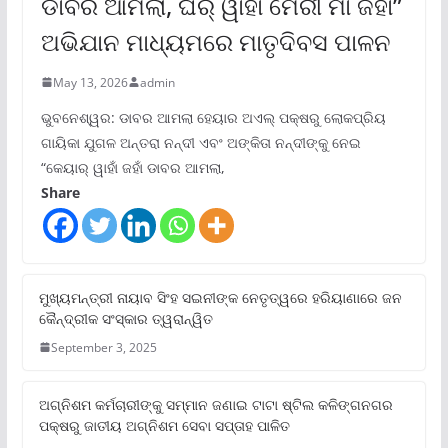
ଡାବର ଆମଲା, ଘର୍ ୱାହାଁ ମେରୀ ମାଁ ଜହାଁ”
ଅଭିଯାନ ମାଧ୍ୟମରେ ମାତୃଦିବସ ପାଳନ
May 13, 2026
admin
ଭୁବନେଶ୍ୱର: ଡାବର ଆମଲା ହେୟାର ଅଏଲ୍ ପକ୍ଷରୁ ଲୋକପ୍ରିୟ
ଗାୟିକା ଯୁଗଳ ଅନ୍ତରା ନନ୍ଦୀ ଏବଂ ଅଙ୍କିତା ନନ୍ଦୀଙ୍କୁ ନେଇ
“କେୟାର୍ ୱାହାଁ ଜହାଁ ଡାବର ଆମଲା,
Share
ମୁଖ୍ୟମନ୍ତ୍ରୀ ନାୟାବ ସିଂହ ସଇନୀଙ୍କ ନେତୃତ୍ୱରେ ହରିୟାଣାରେ ଜନ
କୈନ୍ଦ୍ରୀକ ସଂସ୍କାର ତ୍ୱରାନ୍ୱିତ
September 3, 2025
ଅଗ୍ନିଶମ କର୍ମଚାରୀଙ୍କୁ ସମ୍ମାନ ଜଣାଇ ଟାଟା ଷ୍ଟିଲ କଳିଙ୍ଗନଗର
ପକ୍ଷରୁ ଜାତୀୟ ଅଗ୍ନିଶମ ସେବା ସପ୍ତାହ ପାଳିତ