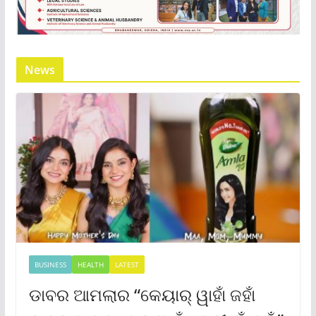
News
BUSINESS
HEALTH
LATEST
ଡାବର ଆମଲାର “କେୟାର୍ ୱାହାଁ ଜହାଁ