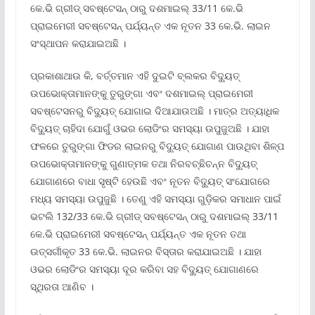
କେ.ଭି ଗ୍ରୀଡ୍ ସବଷ୍ଟେସନ୍ ଠାରୁ ଦଶମାଇଲ୍ 33/11 କେ.ଭି
ପ୍ରାଇମେରୀ ସବଷ୍ଟେସନ୍ ପର୍ଯ୍ୟନ୍ତ ଏକ ନୂତନ 33 କେ.ଭି. ଲାଇନ
ସଂସ୍ଥାପନ କରାଯାଇଅଛି ।
ପ୍ରକାଶାଥାଉ କି, ବର୍ତ୍ତମାନ ଏହି ଦୁଇଟି ବ୍ଲକର ବିଦ୍ୟୁତ୍
ଉପଭୋକ୍ତାମାନଙ୍କୁ ତୁରୁଙ୍ଗା ଏବଂ ଦଶମାଇଲ୍ ପ୍ରାଇମେରୀ
ସବଷ୍ଟେସନରୁ ବିଦ୍ୟୁତ୍ ଯୋଗାଇ ଦିଆଯାଉଅଛି । ମାତ୍ର ଅତ୍ୟାଧିକ
ବିଦ୍ୟୁତ୍ ଚାହିଦା ଯୋଗୁଁ ଓଭର ଲୋଡିଂର ସମସ୍ୟା ଉପୁଜୁଅଛି । ଯାହା
ଫଳରେ ତୁରୁଙ୍ଗା ଫିଡର ଲାଇନରୁ ବିଦ୍ୟୁତ୍ ଯୋଗାଣ ପାଉଥିବା ଶିଳ୍ପ
ଉପଭୋକ୍ତାମାନଙ୍କୁ ଗୁଣାତ୍ମକ ତଥା ନିରବଚ୍ଛିଚନ୍ନ ବିଦ୍ୟୁତ୍
ଯୋଗାଣରେ ବାଧା ସୃଷ୍ଟି ହେଉଛି ଏବଂ ନୂତନ ବିଦ୍ୟୁତ୍ ସଂଯୋଗରେ
ମଧ୍ୟ ସମସ୍ୟା ଉପୁଜୁଛି । ତେଣୁ ଏହି ସମସ୍ୟା ଗୁଡ଼ିକର ସମାଧାନ ପାଇଁ
ଭଟଲି 132/33 କେ.ଭି ଗ୍ରୀଡ୍ ସବଷ୍ଟେସନ୍ ଠାରୁ ଦଶମାଇଲ୍ 33/11
କେ.ଭି ପ୍ରାଇମେରୀ ସବଷ୍ଟେସନ୍ ପର୍ଯ୍ୟନ୍ତ ଏକ ନୂତନ ତଥା
ଉତ୍ସର୍ଗୀକୃତ 33 କେ.ଭି. ଲାଇନର ବିସ୍ତାର କରାଯାଇଅଛି । ଯାହା
ଓଭର ଲୋଡିଂର ସମସ୍ୟା ଦୂର କରିବା ସହ ବିଦ୍ୟୁତ୍ ଯୋଗାଣରେ
ସ୍ଥିରତା ଆଣିବ ।