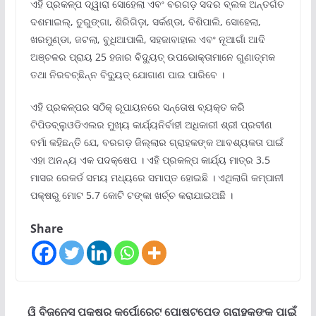
ଏହି ପ୍ରକଳ୍ପ ଦ୍ୱାରା ସୋହେଲା ଏବଂ ବରଗଡ଼ ସଦର ବ୍ଲକ ଅନ୍ତର୍ଗତ
ଦଶମାଇଲ୍, ତୁରୁଙ୍ଗା, ଶିରିଗିଡ଼ା, ସର୍କଣ୍ଡା, ବିଶିପାଲି, ସୋହେଲା,
ଖରମୁଣ୍ଡା, ଜଟଲା, ବୁଧିଆପାଲି, ସହଜାବାହାଲ ଏବଂ ନୂଆଗାଁ ଆଦି
ଅଞ୍ଚଳର ପ୍ରାୟ 25 ହଜାର ବିଦ୍ୟୁତ୍ ଉପଭୋକ୍ତାମାନେ ଗୁଣାତ୍ମକ
ତଥା ନିରବଚ୍ଛିନ୍ନ ବିଦ୍ୟୁତ୍ ଯୋଗାଣ ପାଇ ପାରିବେ ।
ଏହି ପ୍ରକଳ୍ପର ସଠିକ୍ ରୂପାୟନରେ ସନ୍ତୋଷ ବ୍ୟକ୍ତ କରି
ଟିପିଡବ୍ଲୁଓଡିଏଲର ମୁଖ୍ୟ କାର୍ଯ୍ୟନିର୍ବାହୀ ଅଧିକାରୀ ଶ୍ରୀ ପ୍ରବୀଣ
ବର୍ମା କହିଛନ୍ତି ଯେ, ବରଗଡ଼ ଜିଲ୍ଲାର ଗ୍ରାହକଙ୍କ ଆବଶ୍ୟକତା ପାଇଁ
ଏହା ଅନନ୍ୟ ଏକ ପଦକ୍ଷେପ । ଏହି ପ୍ରକଳ୍ପ କାର୍ଯ୍ୟ ମାତ୍ର 3.5
ମାସର ରେକର୍ଡ ସମୟ ମଧ୍ୟରେ ସମାପ୍ତ ହୋଇଛି । ଏଥିଲାଗି କମ୍ପାନୀ
ପକ୍ଷରୁ ମୋଟ 5.7 କୋଟି ଟଙ୍କା ଖର୍ଚ୍ଚ କରାଯାଇଅଛି ।
Share
ୱି ବିଜନେସ୍ ପକ୍ଷରୁ କର୍ପୋରେଟ୍ ପୋଷ୍ଟପେଡ୍ ଗ୍ରାହକଙ୍କ ପାଇଁ