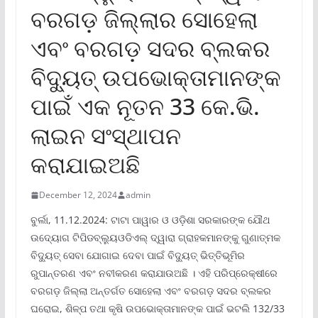
ବରଗଡ଼ ଜିଲ୍ଲାର ସୋହେଲା
ଏବଂ ବରଗଡ଼ ସଦର ବ୍ଲକର
ବିଦ୍ୟୁତ୍ ଉପଭୋକ୍ତାମାନଙ୍କ
ପାଇଁ ଏକ ନୂତନ 33 କେ.ଭି.
ଲାଇନ ସଂସ୍ଥାପନ
କରାଯାଇଅଛି
December 12, 2024
admin
ବୁର୍ଲା, 11.12.2024: ଟାଟା ପାୱାର ଓ ଓଡ଼ିଶା ସରକାରଙ୍କ ଯୌଥ
ଉଦ୍ୟୋଗ ଟିପିଡବ୍ଲ୍ୟୁଓଡିଏଲ୍ ଦ୍ୱାରା ଗ୍ରାହକମାନଙ୍କୁ ଗୁଣାତ୍ମକ
ବିଦ୍ୟୁତ୍ ସେବା ଯୋଗାଇ ଦେବା ପାଇଁ ବିଦ୍ୟୁତ୍ ଭିତ୍ତିଭୂମିର
ରୁପାନ୍ତରଣ ଏବଂ ନବୀକରଣ କରାଯାଉଅଛି । ଏହି ପରିପ୍ରେକ୍ଷୀରେ
ବରଗଡ଼ ଜିଲ୍ଲା ଅନ୍ତର୍ଗତ ସୋହେଲା ଏବଂ ବରଗଡ଼ ସଦର ବ୍ଲକର
ଘରୋଇ, ଶିଳ୍ପ ତଥା କୃଷି ଉପଭୋକ୍ତାମାନଙ୍କ ପାଇଁ ଭଟଲି 132/33