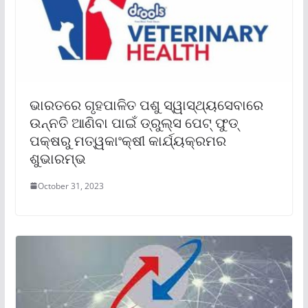
ଭାରତରେ ଗୃହପାଳିତ ପଶୁ ସ୍ୱାସ୍ଥ୍ୟସେବାରେ
ଉନ୍ନତି ଆଣିବା ପାଇଁ ଡ୍ରୁଲ୍‌ସ ପେଟ୍ ଫୁଡ୍
ପକ୍ଷରୁ ମତ୍ୱକାଂକ୍ଷୀ କାର୍ଯ୍ୟକ୍ରମର
ଶୁଭାରମ୍ଭ
October 31, 2023