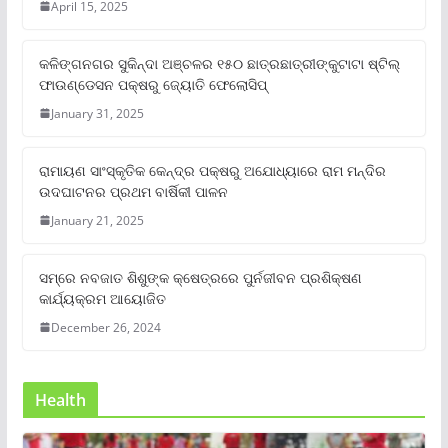
April 15, 2025
କଳିଙ୍ଗନଗର ସୁକିନ୍ଦା ଅଞ୍ଚଳର ୧୫୦ ଛାତ୍ରଛାତ୍ରୀଙ୍କୁଟାଟା ଷ୍ଟିଲ୍
ଫାଉଣ୍ଡେସନ ପକ୍ଷରୁ ଜ୍ୟୋତି ଫେଲୋସିପ୍‌
January 31, 2025
ରାମାୟଣ ସାଂସ୍କୃତିକ କେନ୍ଦ୍ର ପକ୍ଷରୁ ଅଯୋଧ୍ୟାରେ ରାମ ମନ୍ଦିର
ଉଦଘାଟନର ପ୍ରଥମ ବାର୍ଷିକୀ ପାଳନ
January 21, 2025
ସମ୍‌ରେ ନବଜାତ ଶିଶୁଙ୍କ କ୍ଷେତ୍ରରେ ପୁର୍ନଜୀବନ ପ୍ରଶିକ୍ଷଣ
କାର୍ଯ୍ୟକ୍ରମ ଆୟୋଜିତ
December 26, 2024
Health