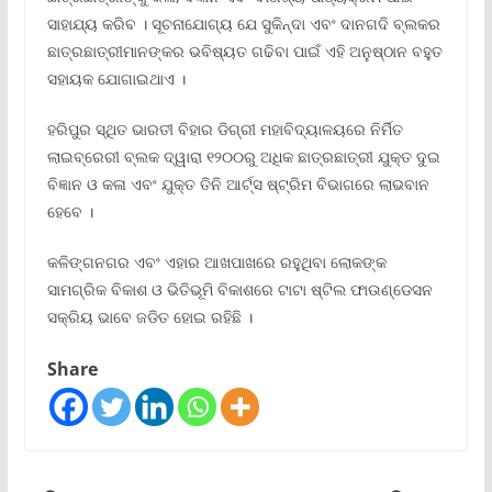
ସାହାଯ୍ୟ କରିବ । ସୂଚନାଯୋଗ୍ୟ ଯେ ସୁକିନ୍ଦା ଏବଂ ଦାନଗଦି ବ୍ଲକର
ଛାତ୍ରଛାତ୍ରୀମାନଙ୍କର ଭବିଷ୍ୟତ ଗଢିବା ପାଇଁ ଏହି ଅନୁଷ୍ଠାନ ବହୁତ
ସହାୟକ ଯୋଗାଇଥାଏ ।
ହରିପୁର ସ୍ଥିତ ଭାରତୀ ବିହାର ଡିଗ୍ରୀ ମହାବିଦ୍ୟାଳୟରେ ନିର୍ମିତ
ଲାଇବ୍ରେରୀ ବ୍ଲକ ଦ୍ୱାରା ୧୨୦୦ରୁ ଅଧିକ ଛାତ୍ରଛାତ୍ରୀ ଯୁକ୍ତ ଦୁଇ
ବିଜ୍ଞାନ ଓ କଳା ଏବଂ ଯୁକ୍ତ ତିନି ଆର୍ଟ୍ସ ଷ୍ଟ୍ରିମ ବିଭାଗରେ ଲାଭବାନ
ହେବେ ।
କଳିଙ୍ଗନଗର ଏବଂ ଏହାର ଆଖପାଖରେ ରହୁଥିବା ଲୋକଙ୍କ
ସାମଗ୍ରିକ ବିକାଶ ଓ ଭିତିଭୂମି ବିକାଶରେ ଟାଟା ଷ୍ଟିଲ ଫାଉଣ୍ଡେସନ
ସକ୍ରିୟ ଭାବେ ଜଡିତ ହୋଇ ରହିଛି ।
Share