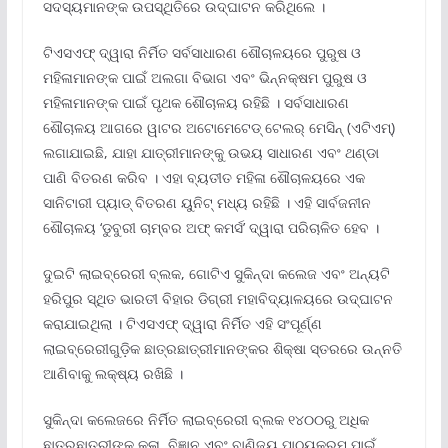
ସଦସ୍ୟମାନଙ୍କ ଉପସ୍ଥିତିରେ ଉଦ୍‌ଘାଟନ କରିଥିଲେ ।
ଟିଏସଏଫ୍ ଦ୍ୱାରା ନିର୍ମିତ ସର୍ବସାଧାରଣ ଶୌଚାଳୟରେ ପୁରୁଷ ଓ
ମହିଳାମାନଙ୍କ ପାଇଁ ଅଲଗା ବିଭାଗ ଏବଂ ଭିନ୍ନକ୍ଷମ ପୁରୁଷ ଓ
ମହିଳାମାନଙ୍କ ପାଇଁ ପୃଥକ ଶୌଚାଳୟ ରହିଛି । ସର୍ବସାଧାରଣ
ଶୌଚାଳୟ ଆଗରେ ୱାଟର ଅଟୋମେଟେଡ୍ ଟେଲର୍ ମେସିନ୍ (ଏଟିଏମ୍‌)
ଲଗାଯାଇଛି, ଯାହା ଯାତ୍ରୀମାନଙ୍କୁ ଉଭୟ ସାଧାରଣ ଏବଂ ଥଣ୍ଡା
ପାଣି ବିତରଣ କରିବ । ଏହା ବ୍ୟତୀତ ମହିଳା ଶୌଚାଳୟରେ ଏକ
ସାନିଟାରୀ ପ୍ୟାଡ୍ ବିତରଣ ୟୁନିଟ୍ ମଧ୍ୟ ରହିଛି । ଏହି ସାର୍ବଜନୀନ
ଶୌଚାଳୟ ‘ଡୁବୁରୀ ଚାମ୍ବର ଅଫ୍ କମର୍ସ’ ଦ୍ୱାରା ପରିଚାଳିତ ହେବ ।
ଦୁଇଟି ଲାଇବ୍ରେରୀ ବ୍ଲକ, ଗୋଟିଏ ସୁକିନ୍ଦା କଲେଜ ଏବଂ ଅନ୍ୟଟି
ହରିପୁର ସ୍ଥିତ ଭାରତୀ ବିହାର ଡିଗ୍ରୀ ମହାବିଦ୍ୟାଳୟରେ ଉଦ୍‌ଘାଟନ
କରାଯାଇଥିଲା । ଟିଏସଏଫ୍ ଦ୍ୱାରା ନିର୍ମିତ ଏହି ସଂପୂର୍ଣ୍ଣ
ଲାଇବ୍ରେରୀଗୁଡ଼ିକ ଛାତ୍ରଛାତ୍ରୀମାନଙ୍କର ଶିକ୍ଷା ସ୍ତରରେ ଉନ୍ନତି
ଆଣିବାକୁ ଲକ୍ଷ୍ୟ ରଖିଛି ।
ସୁକିନ୍ଦା କଲେଜରେ ନିର୍ମିତ ଲାଇବ୍ରେରୀ ବ୍ଲକ ୧୪୦୦ରୁ ଅଧିକ
ଛାତ୍ରଛାତ୍ରୀଙ୍କୁ କଳା, ବିଜ୍ଞାନ ଏବଂ ବାଣିଜ୍ୟ ପାଠ୍ୟକ୍ରମ ପାଇଁ