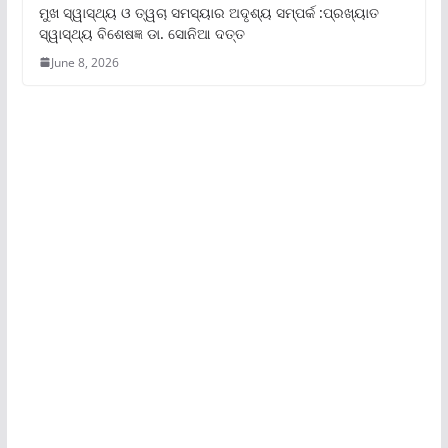
ମୁଖ ସ୍ୱାସ୍ଥ୍ୟ ଓ ତ୍ୱଚା ସମସ୍ୟାର ଅଦୃଶ୍ୟ ସମ୍ପର୍କ :ପ୍ରଖ୍ୟାତ
ସ୍ୱାସ୍ଥ୍ୟ ବିଶେଷଜ୍ଞ ଡା. ସୋନିଆ ଦତ୍ତ
June 8, 2026