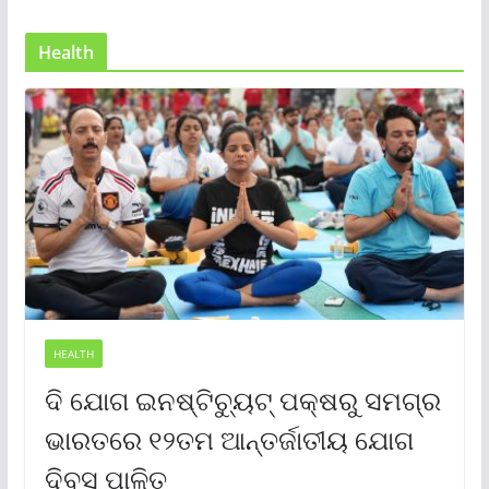
Health
HEALTH
ଦି ଯୋଗ ଇନଷ୍ଟିଚ୍ୟୁଟ୍ ପକ୍ଷରୁ ସମଗ୍ର
ଭାରତରେ ୧୨ତମ ଆନ୍ତର୍ଜାତୀୟ ଯୋଗ
ଦିବସ ପାଳିତ