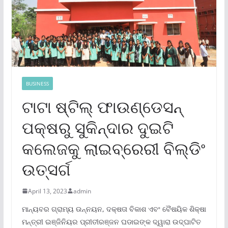
BUSINESS
ଟାଟା ଷ୍ଟିଲ୍ ଫାଉଣ୍ଡେସନ୍
ପକ୍ଷରୁ ସୁକିନ୍ଦାର ଦୁଇଟି
କଲେଜକୁ ଲାଇବ୍ରେରୀ ବିଲ୍ଡିଂ
ଉତ୍ସର୍ଗ
April 13, 2023
admin
ମାନ୍ୟବର ଗ୍ରାମ୍ୟ ଉନ୍ନୟନ, ଦକ୍ଷତା ବିକାଶ ଏବଂ ବୈଷୟିକ ଶିକ୍ଷା
ମନ୍ତ୍ରୀ ଇଞ୍ଜିନିୟର ପ୍ରୀତୀରଞ୍ଜନ ଘଡାଇଙ୍କ ଦ୍ୱାରା ଉଦ୍‌ଘାଟିତ