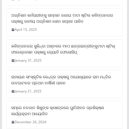
ଅଗ୍ନିଶମ କର୍ମଚାରୀଙ୍କୁ ସମ୍ମାନ ଜଣାଇ ଟାଟା ଷ୍ଟିଲ କଳିଙ୍ଗନଗର
ପକ୍ଷରୁ ଜାତୀୟ ଅଗ୍ନିଶମ ସେବା ସପ୍ତାହ ପାଳିତ
April 15, 2025
କଳିଙ୍ଗନଗର ସୁକିନ୍ଦା ଅଞ୍ଚଳର ୧୫୦ ଛାତ୍ରଛାତ୍ରୀଙ୍କୁଟାଟା ଷ୍ଟିଲ୍
ଫାଉଣ୍ଡେସନ ପକ୍ଷରୁ ଜ୍ୟୋତି ଫେଲୋସିପ୍‌
January 31, 2025
ରାମାୟଣ ସାଂସ୍କୃତିକ କେନ୍ଦ୍ର ପକ୍ଷରୁ ଅଯୋଧ୍ୟାରେ ରାମ ମନ୍ଦିର
ଉଦଘାଟନର ପ୍ରଥମ ବାର୍ଷିକୀ ପାଳନ
January 21, 2025
ସମ୍‌ରେ ନବଜାତ ଶିଶୁଙ୍କ କ୍ଷେତ୍ରରେ ପୁର୍ନଜୀବନ ପ୍ରଶିକ୍ଷଣ
କାର୍ଯ୍ୟକ୍ରମ ଆୟୋଜିତ
December 26, 2024