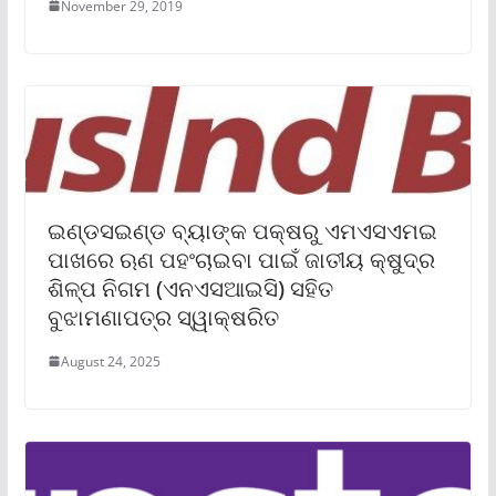
November 29, 2019
ଇଣ୍ଡସଇଣ୍ଡ ବ୍ୟାଙ୍କ ପକ୍ଷରୁ ଏମଏସଏମଇ
ପାଖରେ ଋଣ ପହଂଚାଇବା ପାଇଁ ଜାତୀୟ କ୍ଷୁଦ୍ର
ଶିଳ୍ପ ନିଗମ (ଏନଏସଆଇସି) ସହିତ
ବୁଝାମଣାପତ୍ର ସ୍ୱାକ୍ଷରିତ
August 24, 2025