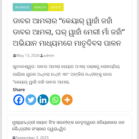
BUSINESS
HEALTH
LATEST
ଡାବର ଆମଲାର “କେୟାର୍ ୱାହାଁ ଜହାଁ
ଡାବର ଆମଲା, ଘର୍ ୱାହାଁ ମେରୀ ମାଁ ଜହାଁ”
ଅଭିଯାନ ମାଧ୍ୟମରେ ମାତୃଦିବସ ପାଳନ
May 13, 2026
admin
ଭୁବନେଶ୍ୱର: ଡାବର ଆମଲା ହେୟାର ଅଏଲ୍ ପକ୍ଷରୁ ଲୋକପ୍ରିୟ
ଗାୟିକା ଯୁଗଳ ଅନ୍ତରା ନନ୍ଦୀ ଏବଂ ଅଙ୍କିତା ନନ୍ଦୀଙ୍କୁ ନେଇ
“କେୟାର୍ ୱାହାଁ ଜହାଁ ଡାବର ଆମଲା,
Share
ମୁଖ୍ୟମନ୍ତ୍ରୀ ନାୟାବ ସିଂହ ସଇନୀଙ୍କ ନେତୃତ୍ୱରେ ହରିୟାଣାରେ ଜନ
କୈନ୍ଦ୍ରୀକ ସଂସ୍କାର ତ୍ୱରାନ୍ୱିତ
September 3, 2025