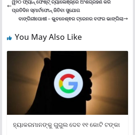
ୱି୨୦ ଫ୍ୟାନ୍ ଫେଷ୍ଟ୍ ଚ୍ୟାଲେଞ୍ଜ୍‌ରେ ଅଂଶଗ୍ରହଣ କରି
ପ୍ରତିଦିନ ସ୍ମାର୍ଟଫୋନ୍ ଜିତିବା ସୁଯୋଗ
ବାଙ୍ଗିରୀପୋଷୀ – ଭୁବନେଶ୍ଵର ଟ୍ରେନର ବଫର ଭାଙ୍ଗିଲା
You May Also Like
ହ୍ୟାକରମାନଙ୍କୁ ଗୁଗୁଲ ଦେବ ୧୧ କୋଟି ଟଙ୍କା