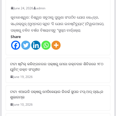
June 24, 2026
admin
ଭୁବନେଶ୍ୱର: ବିଶ୍ୱର ସବୁଠାରୁ ପୁରୁଣା ସଂଗଠିତ ଯୋଗ କେନ୍ଦ୍ର,
ସାନ୍ତାକ୍ରୁଜ୍ (ମୁମ୍ବାଇ) ସ୍ଥିତ ‘ଦି ଯୋଗ ଇନଷ୍ଟିଚ୍ୟୁଟ୍‌’ (ଟିୱାଇଆଇ),
ପକ୍ଷରୁ ଚଳିତ ବର୍ଷର ବିଷୟବସ୍ତୁ “ସୁସ୍ଥ ବାର୍ଦ୍ଧକ୍ୟ
Share
ଟାଟା ଷ୍ଟିଲ୍‌ କଳିଙ୍ଗନଗର ପକ୍ଷରୁ ମେଗା ରକ୍ତଦାନ ଶିବିରରେ ୨୮୦
ୟୁନିଟ୍‌ ରକ୍ତ ସଂଗୃହୀତ
June 19, 2026
ଟାଟା ଏଆଇଜି ପକ୍ଷରୁ ମେଡିକେୟାର ରିଜର୍ଭ ସୁପର ଟପ୍‌-ଅପ୍ ପ୍ଲାନ୍‌ର
ଶୁଭାରମ୍ଭ
June 10, 2026