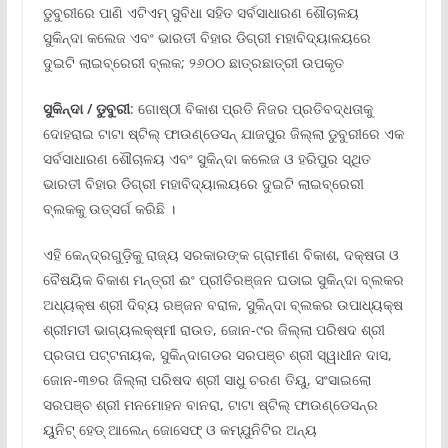
ଡୁବୁରୀରେ ପାଣି ଏଟିଏମ୍ ସୁବିଧା ସହିତ ସର୍ବସାଧାରଣ ଶୌଚାଳୟ
ସୁକିନ୍ଦା କଲେଜ ଏବଂ ଭାରତୀ ବିହାର ଡିଗ୍ରୀ ମହାବିଦ୍ୟାଳୟରେ
ଦୁଇଟି ଲାଇବ୍ରେରୀ ବ୍ଲକ; ୨୬୦୦ ଛାତ୍ରଛାତ୍ରୀ ଉପକୃତ
ସୁକିନ୍ଦା / ଡୁବୁରୀ
: ଗୋଷ୍ଠୀ ବିକାଶ ପ୍ରତି ନିଜର ପ୍ରତିବଦ୍ଧତାକୁ
ଦୋହରାଇ ଟାଟା ଷ୍ଟିଲ୍ ଫାଉଣ୍ଡେସନ୍ ଯାଜପୁର ଜିଲ୍ଲା ଡୁବୁରୀରେ ଏକ
ସର୍ବସାଧାରଣ ଶୌଚାଳୟ ଏବଂ ସୁକିନ୍ଦା କଲେଜ ଓ ହରିପୁର ସ୍ଥିତ
ଭାରତୀ ବିହାର ଡିଗ୍ରୀ ମହାବିଦ୍ୟାଲୟରେ ଦୁଇଟି ଲାଇବ୍ରେରୀ
ବ୍ଲକକୁ ଉତ୍ସର୍ଗ କରିଛି ।
ଏହି କେନ୍ଦ୍ରଗୁଡ଼ିକୁ ରାଜ୍ୟ ସରକାରଙ୍କ ଗ୍ରାମୀଣ ବିକାଶ, ଦକ୍ଷତା ଓ
ବୈଷୟିକ ବିକାଶ ମନ୍ତ୍ରୀ ଈଂ ପ୍ରୀତିରଞ୍ଜନ ଘଡାଇ ସୁକିନ୍ଦା ବ୍ଲକର
ଅଧ୍ୟକ୍ଷ ଶ୍ରୀ ଦିବ୍ୟ ରଞ୍ଜନ ବରାଳ, ସୁକିନ୍ଦା ବ୍ଲକର ଉପାଧ୍ୟକ୍ଷ
ଶ୍ରୀମତୀ ଭାଗ୍ୟଲକ୍ଷ୍ମୀ ରାଉତ, ଜୋନ-୯ର ଜିଲ୍ଲା ପରିଷଦ ଶ୍ରୀ
ପ୍ରତାପ ପଟ୍ଟନାୟକ, ସୁକିନ୍ଦାଗଡର ସରପଞ୍ଚ ଶ୍ରୀ ସ୍ୱାଧୀନ ଦାସ,
ଜୋନ-୩୭ର ଜିଲ୍ଲା ପରିଷଦ ଶ୍ରୀ ସାଧୁ ଚରଣ ତିୟୁ, ସଂସାଇଲୋ
ସରପଞ୍ଚ ଶ୍ରୀ ମନମୋହନ ବାନରା, ଟାଟା ଷ୍ଟିଲ୍ ଫାଉଣ୍ଡେସନ୍‌ର
ୟୁନିଟ୍ ହେଡ୍ ଆଲେନ୍ ଜୋସେଫ୍ ଓ କମ୍‌ଯୁନିଟିର ଅନ୍ୟ