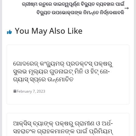
ଗ୍ରୀଷ୍ମ ଋତୁରେ ଦାଇତ୍ୱପୂର୍ଣ୍ଣ ବିଦ୍ୟୁତ ବ୍ୟବହାର ପାଇଁ
ବିଦ୍ୟୁତ ଉପଭୋକ୍ତାଙ୍କ ନିମନ୍ତେ ନିର୍ଦ୍ଦେଶାବଳି
You May Also Like
ଗୋଦରେଜ୍ କଂଜ୍ୟୁମର୍ ପ୍ରଡକ୍ଟସ୍ ପକ୍ଷରୁ
ସୁଲଭ ମୂଲ୍ୟର ଗୁଡନାଇଟ୍ ମିନି ଓ ହିଟ୍ ନୋ-
ଗ୍ୟାସ୍ ସ୍ପ୍ରେ ଉନ୍ମୋଚିତ
February 7, 2023
ଆକ୍ସିସ୍ ବ୍ୟାଙ୍କ୍ ପକ୍ଷରୁ ଗ୍ରାମୀଣ ଓ ଅର୍ଧ-
ସହରାଚଂଳ ଗ୍ରାହକମାନଙ୍କ ପାଇଁ ପ୍ରିମିୟମ୍