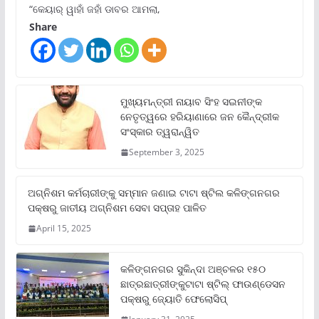
“କେୟାର୍ ୱାହାଁ ଜହାଁ ଡାବର ଆମଲା,
Share
ମୁଖ୍ୟମନ୍ତ୍ରୀ ନାୟାବ ସିଂହ ସଇନୀଙ୍କ
ନେତୃତ୍ୱରେ ହରିୟାଣାରେ ଜନ କୈନ୍ଦ୍ରୀକ
ସଂସ୍କାର ତ୍ୱରାନ୍ୱିତ
September 3, 2025
ଅଗ୍ନିଶମ କର୍ମଚାରୀଙ୍କୁ ସମ୍ମାନ ଜଣାଇ ଟାଟା ଷ୍ଟିଲ କଳିଙ୍ଗନଗର
ପକ୍ଷରୁ ଜାତୀୟ ଅଗ୍ନିଶମ ସେବା ସପ୍ତାହ ପାଳିତ
April 15, 2025
କଳିଙ୍ଗନଗର ସୁକିନ୍ଦା ଅଞ୍ଚଳର ୧୫୦
ଛାତ୍ରଛାତ୍ରୀଙ୍କୁଟାଟା ଷ୍ଟିଲ୍ ଫାଉଣ୍ଡେସନ
ପକ୍ଷରୁ ଜ୍ୟୋତି ଫେଲୋସିପ୍‌