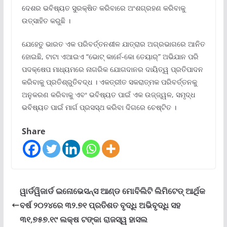
ଦେଶର ଭବିଷ୍ୟତ ସୁରକ୍ଷିତ କରିବାରେ ଅଂଶଗ୍ରହଣ କରିବାକୁ
ଉତ୍ସାହିତ କରୁଛି ।
ଯେହେତୁ ଭାରତ ଏକ ପରିବର୍ତ୍ତନଶୀଳ ଯାତ୍ରାର ଅଗ୍ରଭାଗରେ ଆନିତ
ହୋଇଛି, ଟାଟା ଏଆଇଏ “ଭୋଟ୍ କାର୍ନେ-କୋ ତେୟାର୍‌” ଅଭିଯାନ ପରି
ପଦକ୍ଷେପ ମାଧ୍ୟମରେ ନାଗରିକ ଯୋଗଦାନର ଦାୟିତ୍ୱ ପ୍ରତିପାଦନ
କରିବାକୁ ପ୍ରତିଶ୍ରୁତିବଦ୍ଧ । ଏକତ୍ରୀତ ସକରାତ୍ମକ ପରିବର୍ତ୍ତନକୁ
ଅନୁକରଣ କରିବାକୁ ଏବଂ ଭବିଷ୍ୟତ ପାଇଁ ଏକ ଉଜ୍ଜ୍ୱଳ, ସମୃଦ୍ଧ
ଭବିଷ୍ୟତ ପାଇଁ ମାର୍ଗ ପ୍ରସସ୍ଥ କରିବା ଦିଗରେ ଚେଷ୍ଟିତ ।
Share
ୱାର୍ଡୱିଜାର୍ଡ ଇନୋଭେସନ୍ସ ଆଣ୍ଡ ମୋବିଲିଟି ଲିମିଟେଡ୍ ଆର୍ଥିକ
ବର୍ଷ ୨୦୨୪ରେ ୩୨.୭୧ ପ୍ରତିଶତ ବୃଦ୍ଧି ଅଭିବୃଦ୍ଧି ସହ
୩୧,୭୫୭.୧୯ ଲକ୍ଷ ଟଙ୍କା ରାଜସ୍ୱ ହାସଲ