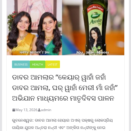
BUSINESS
HEALTH
LATEST
ଡାବର ଆମଲାର “କେୟାର୍ ୱାହାଁ ଜହାଁ
ଡାବର ଆମଲା, ଘର୍ ୱାହାଁ ମେରୀ ମାଁ ଜହାଁ”
ଅଭିଯାନ ମାଧ୍ୟମରେ ମାତୃଦିବସ ପାଳନ
May 13, 2026
admin
ଭୁବନେଶ୍ୱର: ଡାବର ଆମଲା ହେୟାର ଅଏଲ୍ ପକ୍ଷରୁ ଲୋକପ୍ରିୟ
ଗାୟିକା ଯୁଗଳ ଅନ୍ତରା ନନ୍ଦୀ ଏବଂ ଅଙ୍କିତା ନନ୍ଦୀଙ୍କୁ ନେଇ