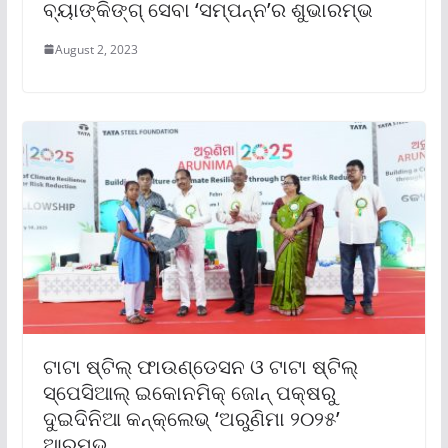
ବ୍ୟାଙ୍କିଙ୍ଗ୍ ସେବା ‘ସମ୍ପନ୍ନ’ର ଶୁଭାରମ୍ଭ
August 2, 2023
ଟାଟା ଷ୍ଟିଲ୍ ଫାଉଣ୍ଡେସନ ଓ ଟାଟା ଷ୍ଟିଲ୍
ସ୍ପେସିଆଲ୍ ଇକୋନମିକ୍ ଜୋନ୍ ପକ୍ଷରୁ
ଦୁଇଦିନିଆ କନ୍‌କ୍ଲେଭ୍ ‘ଅରୁଣିମା ୨୦୨୫’
ଆରମ୍ଭ