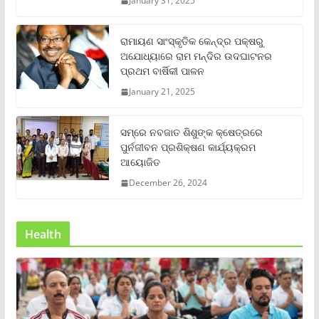
January 31, 2025
ରାମାୟଣ ସାଂସ୍କୃତିକ କେନ୍ଦ୍ର ପକ୍ଷରୁ
ଅଯୋଧ୍ୟାରେ ରାମ ମନ୍ଦିର ଉଦଘାଟନର
ପ୍ରଥମ ବାର୍ଷିକୀ ପାଳନ
January 21, 2025
ସମ୍‌ରେ ନବଜାତ ଶିଶୁଙ୍କ କ୍ଷେତ୍ରରେ
ପୁର୍ନଜୀବନ ପ୍ରଶିକ୍ଷଣ କାର୍ଯ୍ୟକ୍ରମ
ଆୟୋଜିତ
December 26, 2024
Health