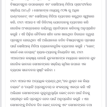
ବିଷୟବସ୍ତୁର ଉପଭୋକ୍ତା ଏବଂ ସୋସିଆଲ୍ ମିଡିଆ ପ୍ଲାଟଫର୍ମରେ
ସକ୍ରିୟ ଅଟନ୍ତି । ସେମାନଙ୍କ ମଧ୍ୟରୁ ୯୦% ରୁ ଅଧିକ
ଇଣ୍ଟରନେଟ୍ ଏବଂ ସୋସିଆଲ୍ ମିଡିଆ ବ୍ୟବହାର କରୁଥିବା ସ୍ୱୀକାର
କରି, ଟାଟା ଏଆଇଏ ଏହି ଡିଜିଟାଲ୍ ଯୋଗଦାନକୁ ବ୍ୟବହାର କରି
ନାଗରିକ ଅଂଶଗ୍ରହଣର ଦାୟିତ୍ୱ ପ୍ରତିପାଦନ କରିବାକୁ ଅନୁପ୍ରାଣିତ
କରୁଛି । ଏହି ପିଢ଼ିର ନୈତିକତା ସହିତ ମେଳ ଖାଉଥିବା ଡିଜାଇନ ଦ୍ୱାରା
ପ୍ରସ୍ତୁତ ହୋଇଥିବା ଏହି ଅଭିଯାନରେ ଜଡିତ ବିଷୟବସ୍ତୁର ପ୍ରସାର
ପାଇଁ ସୋସିଆଲ୍ ମିଡିଆ ଚ୍ୟାନେଲଗୁଡିକ ବ୍ୟବହାର କରୁଛି । “ଭୋଟ୍
କାର୍ନେ-କୋ ତେୟାର୍‌” ହ୍ୟାସ-ଟ୍ୟାଗକୁ ନିୟୋଜିତ ସହ, ଟାଟା
ଏଆଇଆର ଲକ୍ଷ୍ୟ ହେଉଛି ଯୁବକମାନଙ୍କ ମଧ୍ୟରେ ଭାରତର ଯୁବ
ନାଗରିକ ଭାବରେ ସେମାନଙ୍କର ସକ୍ରିୟ ଭୂମିକା ଉପରେ ଏକ
ବ୍ୟାପକ ସଚେତନତା ସୃଷ୍ଟି କରିବା ।
ଟାଟା ଏଆଇଏର ଅତ୍ୟଧିକ ବ୍ରାଣ୍ଡ୍ ଥିମ୍ “ହର ୱାକ୍ତ କେ ଲିୟା
ତୟାର” ଓ ‘ତୟାରି’ (ପ୍ରସ୍ତୁତତା) ର ସଂକଳ୍ପକୁ ଏକତ୍ର କରି ଏହି
ଅଭିଯାନ ସେମାନଙ୍କର ଗୁରୁତ୍ୱପୂର୍ଣ୍ଣ ଭୋଟ୍ ଦେବା ପାଇଁ ନିଜକୁ
ପଞ୍ଜୀକୃତ କରି ପ୍ରସ୍ତୁତ ହେବା ପାଇଁ ଅନୁପ୍ରଣିତ କରୁଛି । ଏହା
ସେମାନଙ୍କୁ ନିର୍ବାଚନ ଦିନ ଭୋଟ୍ ଦେବାକୁ ଏବଂ ସେମାନଙ୍କର ତଥା