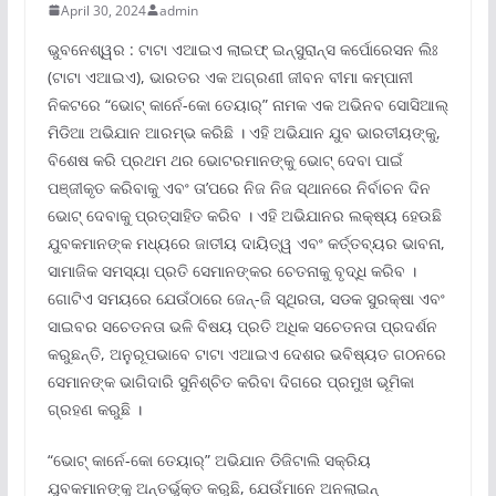
April 30, 2024
admin
ଭୁବନେଶ୍ୱର : ଟାଟା ଏଆଇଏ ଲାଇଫ୍ ଇନ୍ସୁରାନ୍ସ କର୍ପୋରେସନ ଲିଃ
(ଟାଟା ଏଆଇଏ), ଭାରତର ଏକ ଅଗ୍ରଣୀ ଜୀବନ ବୀମା କମ୍ପାନୀ
ନିକଟରେ “ଭୋଟ୍ କାର୍ନେ-କୋ ତେୟାର୍‌” ନାମକ ଏକ ଅଭିନବ ସୋସିଆଲ୍
ମିଡିଆ ଅଭିଯାନ ଆରମ୍ଭ କରିଛି । ଏହି ଅଭିଯାନ ଯୁବ ଭାରତୀୟଙ୍କୁ,
ବିଶେଷ କରି ପ୍ରଥମ ଥର ଭୋଟରମାନଙ୍କୁ ଭୋଟ୍ ଦେବା ପାଇଁ
ପଞ୍ଜୀକୃତ କରିବାକୁ ଏବଂ ତା’ପରେ ନିଜ ନିଜ ସ୍ଥାନରେ ନିର୍ବାଚନ ଦିନ
ଭୋଟ୍ ଦେବାକୁ ପ୍ରତ୍ସାହିତ କରିବ । ଏହି ଅଭିଯାନର ଲକ୍ଷ୍ୟ ହେଉଛି
ଯୁବକମାନଙ୍କ ମଧ୍ୟରେ ଜାତୀୟ ଦାୟିତ୍ୱ ଏବଂ କର୍ତ୍ତବ୍ୟର ଭାବନା,
ସାମାଜିକ ସମସ୍ୟା ପ୍ରତି ସେମାନଙ୍କର ଚେତନାକୁ ବୃଦ୍ଧି କରିବ ।
ଗୋଟିଏ ସମୟରେ ଯେଉଁଠାରେ ଜେନ୍‌-ଜି ସ୍ଥିରତା, ସଡକ ସୁରକ୍ଷା ଏବଂ
ସାଇବର ସଚେତନତା ଭଳି ବିଷୟ ପ୍ରତି ଅଧିକ ସଚେତନତା ପ୍ରଦର୍ଶନ
କରୁଛନ୍ତି, ଅନୁରୂପଭାବେ ଟାଟା ଏଆଇଏ ଦେଶର ଭବିଷ୍ୟତ ଗଠନରେ
ସେମାନଙ୍କ ଭାଗିଦାରି ସୁନିଶ୍ଚିତ କରିବା ଦିଗରେ ପ୍ରମୁଖ ଭୂମିକା
ଗ୍ରହଣ କରୁଛି ।
“ଭୋଟ୍ କାର୍ନେ-କୋ ତେୟାର୍‌” ଅଭିଯାନ ଡିଜିଟାଲି ସକ୍ରିୟ
ଯୁବକମାନଙ୍କୁ ଅନ୍ତର୍ଭୁକ୍ତ କରୁଛି, ଯେଉଁମାନେ ଅନଲାଇନ୍