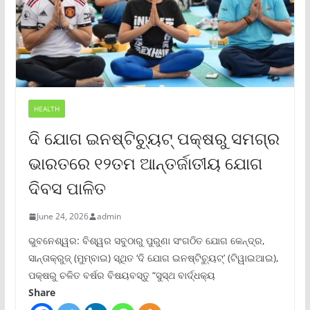
HEALTH
ଦି ଯୋଗ ଇନଷ୍ଟିଚ୍ୟୁଟ୍ ପକ୍ଷରୁ ସମଗ୍ର
ଭାରତରେ ୧୨ତମ ଆନ୍ତର୍ଜାତୀୟ ଯୋଗ
ଦିବସ ପାଳିତ
June 24, 2026
admin
ଭୁବନେଶ୍ୱର: ବିଶ୍ୱର ସବୁଠାରୁ ପୁରୁଣା ସଂଗଠିତ ଯୋଗ କେନ୍ଦ୍ର,
ସାନ୍ତାକ୍ରୁଜ୍ (ମୁମ୍ବାଇ) ସ୍ଥିତ ‘ଦି ଯୋଗ ଇନଷ୍ଟିଚ୍ୟୁଟ୍‌’ (ଟିୱାଇଆଇ),
ପକ୍ଷରୁ ଚଳିତ ବର୍ଷର ବିଷୟବସ୍ତୁ “ସୁସ୍ଥ ବାର୍ଦ୍ଧକ୍ୟ
Share