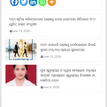
ଟାଟା ଷ୍ଟିଲ୍‌ କଳିଙ୍ଗନଗର ପକ୍ଷରୁ ମେଗା ରକ୍ତଦାନ ଶିବିରରେ ୨୮୦
ୟୁନିଟ୍‌ ରକ୍ତ ସଂଗୃହୀତ
June 19, 2026
ଟାଟା ଏଆଇଜି ପକ୍ଷରୁ ମେଡିକେୟାର ରିଜର୍ଭ
ସୁପର ଟପ୍‌-ଅପ୍ ପ୍ଲାନ୍‌ର ଶୁଭାରମ୍ଭ
June 10, 2026
ମୁଖ ସ୍ୱାସ୍ଥ୍ୟ ଓ ତ୍ୱଚା ସମସ୍ୟାର ଅଦୃଶ୍ୟ
ସମ୍ପର୍କ :ପ୍ରଖ୍ୟାତ ସ୍ୱାସ୍ଥ୍ୟ ବିଶେଷଜ୍ଞ ଡା.
ସୋନିଆ ଦତ୍ତ
June 8, 2026