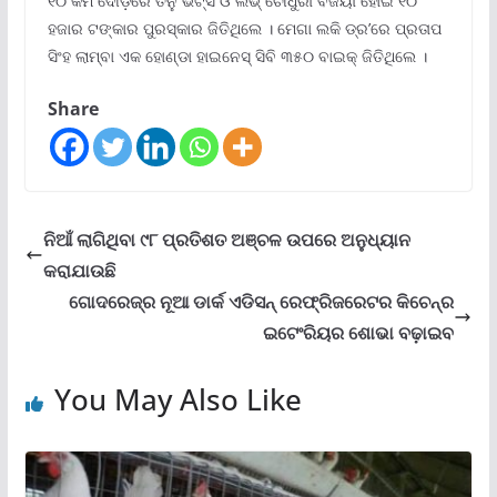
୧୦ କିମି ଦୌଡ଼ରେ ତନୁ ଭଟ୍‌ସ ଓ ଲଭ୍ ଚୌଧୁରୀ ବିଜୟୀ ହୋଇ ୧୦
ହଜାର ଟଙ୍କାର ପୁରସ୍କାର ଜିତିଥିଲେ । ମେଗା ଲକି ଡ୍ର’ରେ ପ୍ରତାପ
ସିଂହ ଲାମ୍ବା ଏକ ହୋଣ୍ଡା ହାଇନେସ୍ ସିବି ୩୫୦ ବାଇକ୍ ଜିତିଥିଲେ ।
Share
ନିଆଁ ଲାଗିଥିବା ୯୮ ପ୍ରତିଶତ ଅଞ୍ଚଳ ଉପରେ ଅନୁଧ୍ୟାନ
କରାଯାଉଛି
ଗୋଦରେଜ୍‌ର ନୂଆ ଡାର୍କ ଏଡିସନ୍ ରେଫ୍ରିଜରେଟର କିଚେନ୍‌ର
ଇଟେଂରିୟର ଶୋଭା ବଢ଼ାଇବ
You May Also Like