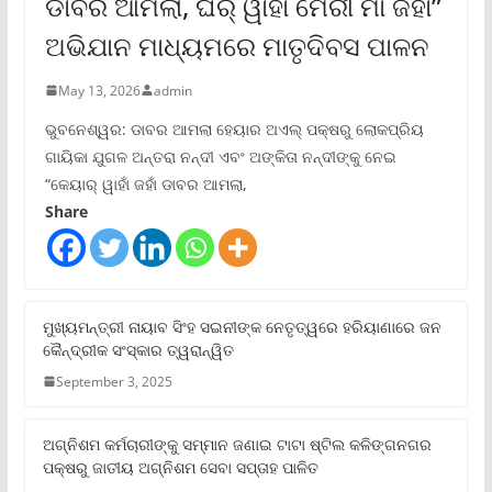
ଡାବର ଆମଲା, ଘର୍ ୱାହାଁ ମେରୀ ମାଁ ଜହାଁ”
ଅଭିଯାନ ମାଧ୍ୟମରେ ମାତୃଦିବସ ପାଳନ
May 13, 2026
admin
ଭୁବନେଶ୍ୱର: ଡାବର ଆମଲା ହେୟାର ଅଏଲ୍ ପକ୍ଷରୁ ଲୋକପ୍ରିୟ
ଗାୟିକା ଯୁଗଳ ଅନ୍ତରା ନନ୍ଦୀ ଏବଂ ଅଙ୍କିତା ନନ୍ଦୀଙ୍କୁ ନେଇ
“କେୟାର୍ ୱାହାଁ ଜହାଁ ଡାବର ଆମଲା,
Share
ମୁଖ୍ୟମନ୍ତ୍ରୀ ନାୟାବ ସିଂହ ସଇନୀଙ୍କ ନେତୃତ୍ୱରେ ହରିୟାଣାରେ ଜନ
କୈନ୍ଦ୍ରୀକ ସଂସ୍କାର ତ୍ୱରାନ୍ୱିତ
September 3, 2025
ଅଗ୍ନିଶମ କର୍ମଚାରୀଙ୍କୁ ସମ୍ମାନ ଜଣାଇ ଟାଟା ଷ୍ଟିଲ କଳିଙ୍ଗନଗର
ପକ୍ଷରୁ ଜାତୀୟ ଅଗ୍ନିଶମ ସେବା ସପ୍ତାହ ପାଳିତ