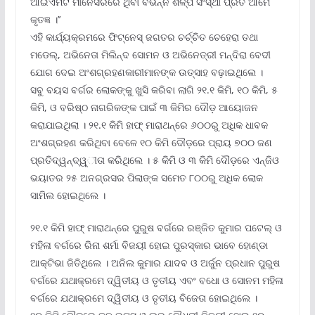
ଆଇଏମଟି ମାନେସରରେ ଥିବା ବିଭିନ୍ନ ଶିଳ୍ପ ସଂସ୍ଥା ପ୍ରତି ଆମେ
କୃତଜ୍ଞ ।’’
ଏହି କାର୍ଯ୍ୟକ୍ରମରେ ଫିଟ୍‌ନେସ୍ ଜଗତର ଚର୍ଚ୍ଚିତ ଚେହେରା ତଥା
ମଡେଲ୍‌, ଅଭିନେତା ମିଲିନ୍ଦ ସୋମନ ଓ ଅଭିନେତ୍ରୀ ମନ୍ଦିରା ବେଦୀ
ଯୋଗ ଦେଇ ଅଂଶଗ୍ରହଣକାରୀମାନଙ୍କ ଉତ୍ସାହ ବଢ଼ାଇଥିଲେ ।
ସବୁ ବୟସ ବର୍ଗର ଲୋକଙ୍କୁ ଖୁସି କରିବା ଲାଗି ୨୧.୧ କିମି, ୧୦ କିମି, ୫
କିମି, ଓ ବରିଷ୍ଠ ନାଗରିକଙ୍କ ପାଇଁ ୩ କିମିର ଦୌଡ଼ ଆୟୋଜନ
କରାଯାଇଥିଲା । ୨୧.୧ କିମି ହାଫ୍ ମାରାଥନ୍‌ରେ ୬୦୦ରୁ ଅଧିକ ଧାବକ
ଅଂଶଗ୍ରହଣ କରିଥିବା ବେଳେ ୧୦ କିମି ଦୌଡ଼ରେ ପ୍ରାୟ ୭୦୦ ଜଣ
ପ୍ରତିଦ୍ୱନ୍ଦ୍ୱ୍‌ୀତା କରିଥିଲେ । ୫ କିମି ଓ ୩ କିମି ଦୌଡ଼ରେ ଏନ୍‌ଜିଓ
ଭୟାତର ୨୫ ଅନଗ୍ରସର ପିଲାଙ୍କ ସମେତ ୮୦୦ରୁ ଅଧିକ ଲୋକ
ସାମିଲ ହୋଇଥିଲେ ।
୨୧.୧ କିମି ହାଫ୍ ମାରାଥନ୍‌ରେ ପୁରୁଷ ବର୍ଗରେ ରଞ୍ଜିତ କୁମାର ପଟେଲ୍ ଓ
ମହିଳା ବର୍ଗରେ ରିନା ଶର୍ମା ବିଜୟୀ ହୋଇ ପୁରସ୍କାର ଭାବେ ହୋଣ୍ଡା
ଆକ୍ଟିଭା ଜିତିଥିଲେ । ଅନିଲ କୁମାର ଯାଦବ ଓ ଅର୍ଜୁନ ପ୍ରଧାନ ପୁରୁଷ
ବର୍ଗରେ ଯଥାକ୍ରମେ ଦ୍ୱିତୀୟ ଓ ତୃତୀୟ ଏବଂ ବଧୋ ଓ ସୋନମ ମହିଳା
ବର୍ଗରେ ଯଥାକ୍ରମେ ଦ୍ୱିତୀୟ ଓ ତୃତୀୟ ବିଜେତା ହୋଇଥିଲେ ।