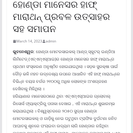
ହୋଣ୍ଡା ମାନେସର ହାଫ୍
ମାରାଥନ୍ ପ୍ରବଳ ଉତ୍ସାହର
ସହ ସମାପନ
March 14, 2023
admin
ଭୁବନେଶ୍ୱର
: ହୋଣ୍ଡା ମୋଟରସାଇକଲ୍ ଆଣ୍ଡ୍ ସ୍କୁଟର୍ ଇଣ୍ଡିଆ
ଲିମିଟେଡ୍ (ଏଚ୍‌ଏମ୍‌ଏସ୍‌ଆଇ)ର ହୋଣ୍ଡା ମାନେସର ହାଫ୍ ମାରାଥନ୍‌ର
ପ୍ରଥମ ସଂସ୍କରଣ ଅନୁଷ୍ଠିତ ହୋଇଯାଇଥିଲା । ସଡ଼କ ସୁରକ୍ଷା ପାଇଁ
ଦୌଡ଼ ଭଳି ମହତ ଉଦ୍ଦେଶ୍ୟ ଉପରେ ଆଧାରିତ ଏହି ହାଫ୍ ମାରାଥନ୍‌ରେ
ବିଭିନ୍ନ ବୟସ ବର୍ଗର ୨୧୦୦ରୁ ଅଧିକ ଲୋକଙ୍କ ଅଂଶଗ୍ରହଣ
ଦେଖିବାକୁ ମିଳିଥିଲା ।
ହରିୟାଣାର ମାନେସରଠାରେ ଥିବା ଏଚ୍‌ଏମ୍‌ଏସ୍‌ଆଇର ଗ୍ଲୋବାଲ୍
ରିସୋର୍ସ ଫ୍ୟାକ୍ଟ୍ରିରୁ ପତାକା ଦେଖାଇ , ଏହି ମାରାଥନ୍‌ର ଶୁଭାରମ୍ଭ
କରାଯାଇଥିଲା । ବିଶ୍ୱସ୍ତରରେ ୨୦୫୦ ସୁଦ୍ଧା ହୋଣ୍ଡା
ମୋଟରସାଇକଲ୍ ଓ ଗାଡ଼ିକୁ ନେଇ ଘଟୁଥିବା ଟ୍ରାଫିକ ଦୁର୍ଘଟଣା ଜନିତ
ଆଘାତକୁ ଶୂନରେ ପଂଚାଇବା ଉଦ୍ୟମ ଲାଗି ହୋଣ୍ଡାର ରହିଥିବା