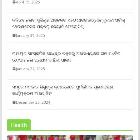
April 15, 2025
କଳିଙ୍ଗନଗର ସୁକିନ୍ଦା ଅଞ୍ଚଳର ୧୫୦ ଛାତ୍ରଛାତ୍ରୀଙ୍କୁଟାଟା ଷ୍ଟିଲ୍
ଫାଉଣ୍ଡେସନ ପକ୍ଷରୁ ଜ୍ୟୋତି ଫେଲୋସିପ୍‌
January 31, 2025
ରାମାୟଣ ସାଂସ୍କୃତିକ କେନ୍ଦ୍ର ପକ୍ଷରୁ ଅଯୋଧ୍ୟାରେ ରାମ ମନ୍ଦିର
ଉଦଘାଟନର ପ୍ରଥମ ବାର୍ଷିକୀ ପାଳନ
January 21, 2025
ସମ୍‌ରେ ନବଜାତ ଶିଶୁଙ୍କ କ୍ଷେତ୍ରରେ ପୁର୍ନଜୀବନ ପ୍ରଶିକ୍ଷଣ
କାର୍ଯ୍ୟକ୍ରମ ଆୟୋଜିତ
December 26, 2024
Health