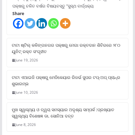
ପକ୍ଷରୁ ଚଳିତ ବର୍ଷର ବିଷୟବସ୍ତୁ “ସୁସ୍ଥ ବାର୍ଦ୍ଧକ୍ୟ
Share
ଟାଟା ଷ୍ଟିଲ୍‌ କଳିଙ୍ଗନଗର ପକ୍ଷରୁ ମେଗା ରକ୍ତଦାନ ଶିବିରରେ ୨୮୦
ୟୁନିଟ୍‌ ରକ୍ତ ସଂଗୃହୀତ
June 19, 2026
ଟାଟା ଏଆଇଜି ପକ୍ଷରୁ ମେଡିକେୟାର ରିଜର୍ଭ ସୁପର ଟପ୍‌-ଅପ୍ ପ୍ଲାନ୍‌ର
ଶୁଭାରମ୍ଭ
June 10, 2026
ମୁଖ ସ୍ୱାସ୍ଥ୍ୟ ଓ ତ୍ୱଚା ସମସ୍ୟାର ଅଦୃଶ୍ୟ ସମ୍ପର୍କ :ପ୍ରଖ୍ୟାତ
ସ୍ୱାସ୍ଥ୍ୟ ବିଶେଷଜ୍ଞ ଡା. ସୋନିଆ ଦତ୍ତ
June 8, 2026