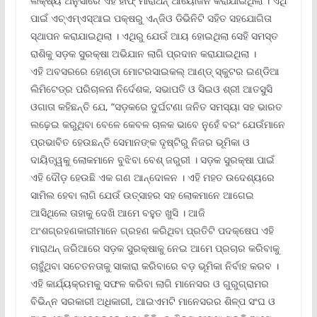
ଲକ୍ଷ୍ୟ ଅନୁସାରେ ଏହି ହାଫ୍ ମାରାଥନ୍ ଆୟୋଜନ କରାଯାଇଥିଲା । ଏଥି
ପାଇଁ ଏଚ୍‌ଏମ୍‌ଏସ୍‌ଆଇ ପକ୍ଷରୁ ଏନ୍‌ଜିଓ ଡିଭିନିଟି ସହିତ ସହଯୋଗିତା
ସ୍ଥାପନ କରାଯାଇଥିଲା । ଏଥିରୁ ଯେଉଁ ଆୟ ହୋଇଥିଲା ସେହି ସମସ୍ତ
ରାଶିକୁ ସଡ଼କ ସୁରକ୍ଷା ଅଭିଯାନ ଲାଗି ପ୍ରଦାନ କରାଯାଇଥିଲା ।
ଏହି ଅବସରରେ ହୋଣ୍ଡା ମୋଟରସାଇକଲ୍ ଆଣ୍ଡ୍ ସ୍କୁଟର ଇଣ୍ଡିଆ
ଲିମିଟେଡ୍‌ର ପରିଚାଳନା ନିର୍ଦେଶକ, ସଭାପତି ଓ ସିଇଓ ଶ୍ରୀ ଆତସୁସି
ଓଗାତା କହିଛନ୍ତି ଯେ, “ସଡ଼କରେ ଦୁର୍ଘଟଣା ଜନିତ ସମସ୍ୟା ସହ ଭାରତ
ଲଢ଼େଇ କରୁଥିବା ବେଳେ କେବଳ ଚାଳକ ଭାବେ ନୁହେଁ ବରଂ ଯେଉଁମାନେ
ପ୍ରଭାବିତ ହେଉଛନ୍ତି ସେମାନଙ୍କ ଦୃଷ୍ଟିରୁ ନିଜର ଭୂମିକା ଓ
ଦାୟିତ୍ୱକୁ ଲୋକମାନେ ବୁଝିବା ବେଶ୍ ଜରୁରୀ । ସଡ଼କ ସୁରକ୍ଷା ପାଇଁ
ଏହି ଦୌଡ଼ ହେଉଛି ଏକ ଗଣ ଆନ୍ଦୋଳନ । ଏହି ମହତ ଉଦେଶ୍ୟରେ
ସାମିଲ ହେବା ଲାଗି ଯେଉଁ ଉତ୍ସାହର ସହ ଲୋକମାନେ ଆଗେଇ
ଆସିଥିଲେ ତାହାକୁ ଦେଖି ଆମେ ବହୁତ ଖୁସି । ଆଜି
ଅଂଶଗ୍ରହଣକାରୀମାନେ ଗ୍ରହଣ କରିଥିବା ପ୍ରତିଟି ପଦକ୍ଷେପ ଏହି
ମାରାଥନ୍ ଜରିଆରେ ସଡ଼କ ସୁରକ୍ଷାକୁ ନେଇ ଆମେ ପ୍ରଚାର କରିବାକୁ
ଚାହୁଁଥିବା ସଚେତନତାକୁ ସାକାରା କରିବାରେ ବଡ଼ ଭୂମିକା ନିର୍ବାହ କରବ ।
ଏହି କାର୍ଯ୍ୟକ୍ରମକୁ ସଫଳ କରିବା ଲାଗି ମାନେସର ଓ ଗୁରୁଗ୍ରାମର
ବିଭିନ୍ନ ସରକାରୀ ଅଧିକାରୀ, ଆଇଏମଟି ମାନେସରର ଶିଳ୍ପ ସଂଘ ଓ