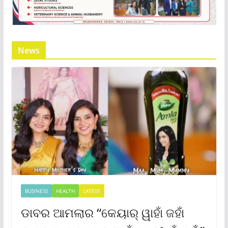
News
BUSINESS
HEALTH
LATEST
ଡାବର ଆମଲାର “କେୟାର୍ ୱାହାଁ ଜହାଁ