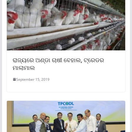
ରାଜ୍ୟରେ ଅଣ୍ଡା ଚାଷୀ ବେହାଲ, ଟ୍ରେଡର
ମାଲାମାଲ
September 15, 2019