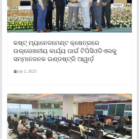
କଷ୍ଟ୍ ମ୍ୟାନେଜମେଣ୍ଟ କ୍ଷେତ୍ରରେ
ଉଲ୍ଲେଖନୀୟ କାର୍ଯ୍ୟ ପାଇଁ ଟିପିସିଓଡିଏଲକୁ
ସମ୍ମାନଜନକ ଇଣ୍ଡଷ୍ଟ୍ରି ଆୱାର୍ଡ଼
July 2, 2025