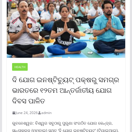
HEALTH
ଦି ଯୋଗ ଇନଷ୍ଟିଚ୍ୟୁଟ୍ ପକ୍ଷରୁ ସମଗ୍ର
ଭାରତରେ ୧୨ତମ ଆନ୍ତର୍ଜାତୀୟ ଯୋଗ
ଦିବସ ପାଳିତ
June 24, 2026
admin
ଭୁବନେଶ୍ୱର: ବିଶ୍ୱର ସବୁଠାରୁ ପୁରୁଣା ସଂଗଠିତ ଯୋଗ କେନ୍ଦ୍ର,
ସାନ୍ତାକ୍ରୁଜ୍ (ମୁମ୍ବାଇ) ସ୍ଥିତ ‘ଦି ଯୋଗ ଇନଷ୍ଟିଚ୍ୟୁଟ୍‌’ (ଟିୱାଇଆଇ),