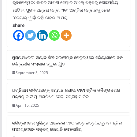
ଭୁବନେଶ୍ୱର: ଡାବର ଆମଲା ହେୟାର ଅଏଲ୍ ପକ୍ଷରୁ ଲୋକପ୍ରିୟ
ଗାୟିକା ଯୁଗଳ ଅନ୍ତରା ନନ୍ଦୀ ଏବଂ ଅଙ୍କିତା ନନ୍ଦୀଙ୍କୁ ନେଇ
“କେୟାର୍ ୱାହାଁ ଜହାଁ ଡାବର ଆମଲା,
Share
ମୁଖ୍ୟମନ୍ତ୍ରୀ ନାୟାବ ସିଂହ ସଇନୀଙ୍କ ନେତୃତ୍ୱରେ ହରିୟାଣାରେ ଜନ
କୈନ୍ଦ୍ରୀକ ସଂସ୍କାର ତ୍ୱରାନ୍ୱିତ
September 3, 2025
ଅଗ୍ନିଶମ କର୍ମଚାରୀଙ୍କୁ ସମ୍ମାନ ଜଣାଇ ଟାଟା ଷ୍ଟିଲ କଳିଙ୍ଗନଗର
ପକ୍ଷରୁ ଜାତୀୟ ଅଗ୍ନିଶମ ସେବା ସପ୍ତାହ ପାଳିତ
April 15, 2025
କଳିଙ୍ଗନଗର ସୁକିନ୍ଦା ଅଞ୍ଚଳର ୧୫୦ ଛାତ୍ରଛାତ୍ରୀଙ୍କୁଟାଟା ଷ୍ଟିଲ୍
ଫାଉଣ୍ଡେସନ ପକ୍ଷରୁ ଜ୍ୟୋତି ଫେଲୋସିପ୍‌