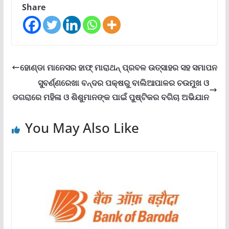
Share
ହୋଣ୍ଡା ମାନେସର ହାଫ୍ ମାରାଥନ୍ ପ୍ରବଳ ଉତ୍ସାହର ସହ ସମାପନ
ସୁବର୍ଣ୍ଣରେଖା ବନ୍ଦର ପକ୍ଷରୁ ବାଲିଆପାଳର ଚଉମୁଖ ଓ
ଡଗରାରେ ମହିଳା ଓ ଶିଶୁମାନଙ୍କ ପାଇଁ ପୁଷ୍ଟିକର ବଗିଚା ଅଭିଯାନ
You May Also Like