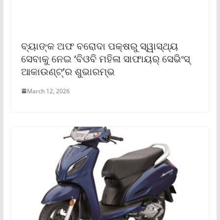
ବ୍ୟାଙ୍କ ଅଫ ବରୋଦା ପକ୍ଷରୁ ସ୍ୱାସ୍ଥ୍ୟ
ସେବାକୁ ନେଇ ‘ବିଓବି ମହିଳା ସାଫାୟର୍ ସେଭିଂସ୍
ଆକାଉଣ୍ଟ୍’ର ଶୁଭାରମ୍ଭ
March 12, 2026