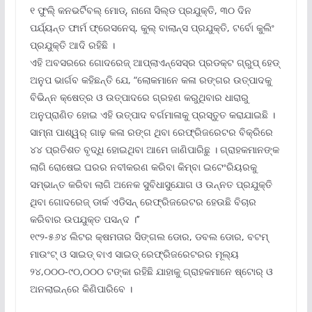
୧ ଫୁଲି୍ କନଭର୍ଟିବଲ୍ ମୋଡ୍‌, ନାନୋ ସିଲ୍‌ଡ ପ୍ରଯୁକ୍ତି, ୩୦ ଦିନ
ପର୍ଯ୍ୟନ୍ତ ଫାର୍ମ ଫ୍ରେସନେସ୍‌, କୁଲ୍ ବାଲାନ୍ସ ପ୍ରଯୁକ୍ତି, ଟର୍ବୋ କୁଲିଂ
ପ୍ରଯୁକ୍ତି ଆଦି ରହିଛି ।
ଏହି ଅବସରରେ ଗୋଦରେଜ୍ ଆପ୍ଲାଏନ୍‌ସେସ୍‌ର ପ୍ରଡକ୍ଟ ଗ୍ରୁପ୍ ହେଡ୍
ଅନୁପ ଭାର୍ଗବ କହିଛନ୍ତି ଯେ, “ଲୋକମାନେ କଳା ରଙ୍ଗର ଉତ୍ପାଦକୁ
ବିଭିନ୍ନ କ୍ଷେତ୍ର ଓ ଉତ୍ପାଦରେ ଗ୍ରହଣ କରୁଥିବାର ଧାରାରୁ
ଅନୁପ୍ରାଣିତ ହୋଇ ଏହି ଉତ୍ପାଦ ବର୍ଗମାଳାକୁ ପ୍ରସ୍ତୁତ କରାଯାଇଛି ।
ସାମ୍ନା ପାଶ୍ୱର୍ ଗାଢ଼ କଳା ରଙ୍ଗ ଥିବା ରେଫ୍ରିଜରେଟର ବିକ୍ରିରେ
୪୪ ପ୍ରତିଶତ ବୃଦ୍ଧି ହୋଇଥିବା ଆମେ ଜାଣିପାରିଛୁ । ଗ୍ରାହକମାନଙ୍କ
ଲାଗି ରୋଷେଇ ଘରର ନବୀକରଣ କରିବା କିମ୍ବା ଇଟେଂରିୟରକୁ
ସମ୍ଭାନ୍ତ କରିବା ଲାଗି ଅନେକ ସୁବିଧାସୁଯୋଗ ଓ ଉନ୍ନତ ପ୍ରଯୁକ୍ତି
ଥିବା ଗୋଦରେଜ୍ ଡାର୍କ ଏଡିସନ୍ ରେଫ୍ରିଜରେଟର ହେଉଛି ବିଚାର
କରିବାର ଉପଯୁକ୍ତ ପସନ୍ଦ ।’’
୧୯୨-୫୬୪ ଲିଟର କ୍ଷମତାର ସିଙ୍ଗଲ ଡୋର, ଡବଲ ଡୋର, ବଟମ୍
ମାଉଂଟ୍ ଓ ସାଇଡ୍ ବାଏ ସାଇଡ୍ ରେଫ୍ରିଜରେଟରର ମୂଲ୍ୟ
୨୪,୦୦୦-୯୦,୦୦୦ ଟଙ୍କା ରହିଛି ଯାହାକୁ ଗ୍ରାହକମାନେ ଷ୍ଟୋର୍ ଓ
ଅନଲାଇନ୍‌ରେ କିଣିପାରିବେ ।