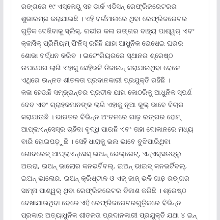
ରଙ୍ଗରେ ୧୯ ଏସ୍‌କେୟୁ ସହ ଡାର୍କ ଏଡିସନ୍ ରେଫ୍ରିଜରେଟରର
ଶୁଭାରମ୍ଭ କରାଯାଇଛି । ଏହି ବର୍ଗମାଳାରେ ଥିବା ରେଫ୍ରିଜରେଟର
ଗୁଡ଼ିକ ଦେଖିବାକୁ ସ୍ଲିକ୍‌, ଗଭୀର କଳା ରଙ୍ଗର ବାହ୍ୟ ପାଶ୍ୱର୍ ଏବଂ
କ୍ଲାସିକ୍ ପ୍ରିମିୟମ୍ ଫିନିସ୍ ରହିଛି ଯାହା ଆଧୁନିକ ରୋଷେଇ ଘରର
ଶୋଭା ବର୍ଦ୍ଧନ କରିବ । ଇଟେଂରିୟରରେ ସ୍ଥାନର ଶ୍ରେଷ୍ଠ
ଉପଯୋଗ ଲାଗି ଏହାକୁ ସେହିଭଳି ଡିଜାଇନ୍ କରାଯାଇଥିବା ବେଳେ
ଏଥିରେ ଉନ୍ନତ ଶୀତଳତା ପ୍ରଦାନକାରୀ ପ୍ରଯୁକ୍ତି ରହିଛି ।
କଳା ହେଉଛି ସମ୍ଭ୍ରାନ୍ତର ପ୍ରତୀକ ଯାହା କୋଠରିକୁ ଆଧୁନିକ ସ୍ପର୍ଶ
ଦେବ ଏବଂ ଗ୍ରାହକମାନଙ୍କ ଲାଗି ଏହାକୁ ନୂଆ କୁଲ୍ ଭାବେ ବିଚାର
କରାଯାଉଛି । ଭାରତର ବିଭିନ୍ନ ଅଂଚଳରେ ଗାଢ଼ ରଙ୍ଗର ହୋମ୍
ଆପ୍ଲାଏନ୍‌ସେସ୍‌ର ଚାହିଦା ବୃଦ୍ଧି ପାଉଛି ଏବଂ ତାହା ଦୋକାନରେ ମଧ୍ୟ
ବାରି ହୋଇପଡ଼ୁଛି । ସେହି ଧାରାକୁ ଭଲ ଭାବେ ବୁଝିପାରିଥିବା
ଗୋଦରେଜ୍ ଆପ୍ଲାଏନ୍‌ସେସ୍ ଇଅନ୍ ଭେଲ୍‌ଭେଟ୍‌, ଏନ୍‌ଏକ୍ସଡବ୍ଲୁ
ଅଉରା, ଇଅନ୍ ଭାଲୋର କନଭର୍ଟିବଲ୍‌, ଇଅନ୍ ଭାଇବ୍ କନଭର୍ଟିବଲ୍‌,
ଇଅନ୍ ଭାଲୋର, ଇଅନ୍ କ୍ରିଷ୍ଟାଳ ଓ ଏଜ୍ ଜାଜ୍ ଭଳି ଗାଢ଼ ରଙ୍ଗର
ସାମ୍ନା ପାଶ୍ୱର୍ ଥିବା ରେଫ୍ରିଜରେଟର ବିକାଶ କରିଛି । ଶ୍ରେଷ୍ଠ
ଦେଖାଯାଉଥିବା ବେଳେ ଏହି ରେଫ୍ରିଜରେଟରଗୁଡ଼ିକରେ ବିଭିନ୍ନ
ପ୍ରକାର ଅତ୍ୟାଧୁନିକ ଶୀତଳତା ପ୍ରଦାନକାରୀ ପ୍ରଯୁକ୍ତି ଯଥା ୪ ଇନ୍