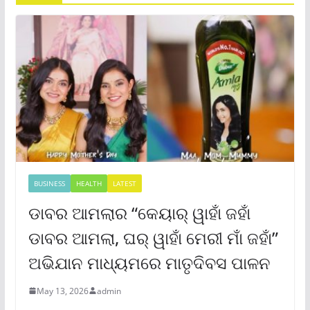
BUSINESS
HEALTH
LATEST
ଡାବର ଆମଲାର “କେୟାର୍ ୱାହାଁ ଜହାଁ
ଡାବର ଆମଲା, ଘର୍ ୱାହାଁ ମେରୀ ମାଁ ଜହାଁ”
ଅଭିଯାନ ମାଧ୍ୟମରେ ମାତୃଦିବସ ପାଳନ
May 13, 2026
admin