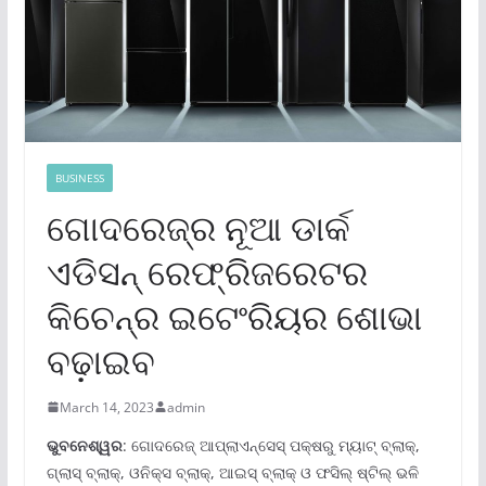
BUSINESS
ଗୋଦରେଜ୍‌ର ନୂଆ ଡାର୍କ
ଏଡିସନ୍ ରେଫ୍ରିଜରେଟର
କିଚେନ୍‌ର ଇଟେଂରିୟର ଶୋଭା
ବଢ଼ାଇବ
March 14, 2023
admin
ଭୁବନେଶ୍ୱର
: ଗୋଦରେଜ୍ ଆପ୍ଲାଏନ୍‌ସେସ୍ ପକ୍ଷରୁ ମ୍ୟାଟ୍ ବ୍ଲାକ୍‌,
ଗ୍ଲାସ୍ ବ୍ଲାକ୍‌, ଓନିକ୍ସ ବ୍ଲାକ୍‌, ଆଇସ୍ ବ୍ଲାକ୍ ଓ ଫସିଲ୍ ଷ୍ଟିଲ୍ ଭଳି