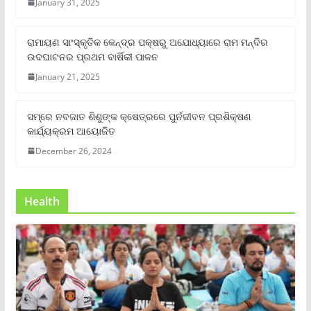
January 31, 2025
ରାମାୟଣ ସାଂସ୍କୃତିକ କେନ୍ଦ୍ର ପକ୍ଷରୁ ଅଯୋଧ୍ୟାରେ ରାମ ମନ୍ଦିର
ଉଦଘାଟନର ପ୍ରଥମ ବାର୍ଷିକୀ ପାଳନ
January 21, 2025
ସମ୍‌ରେ ନବଜାତ ଶିଶୁଙ୍କ କ୍ଷେତ୍ରରେ ପୁର୍ନଜୀବନ ପ୍ରଶିକ୍ଷଣ
କାର୍ଯ୍ୟକ୍ରମ ଆୟୋଜିତ
December 26, 2024
Health