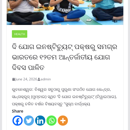
HEALTH
ଦି ଯୋଗ ଇନଷ୍ଟିଚ୍ୟୁଟ୍ ପକ୍ଷରୁ ସମଗ୍ର
ଭାରତରେ ୧୨ତମ ଆନ୍ତର୍ଜାତୀୟ ଯୋଗ
ଦିବସ ପାଳିତ
June 24, 2026
admin
ଭୁବନେଶ୍ୱର: ବିଶ୍ୱର ସବୁଠାରୁ ପୁରୁଣା ସଂଗଠିତ ଯୋଗ କେନ୍ଦ୍ର,
ସାନ୍ତାକ୍ରୁଜ୍ (ମୁମ୍ବାଇ) ସ୍ଥିତ ‘ଦି ଯୋଗ ଇନଷ୍ଟିଚ୍ୟୁଟ୍‌’ (ଟିୱାଇଆଇ),
ପକ୍ଷରୁ ଚଳିତ ବର୍ଷର ବିଷୟବସ୍ତୁ “ସୁସ୍ଥ ବାର୍ଦ୍ଧକ୍ୟ
Share