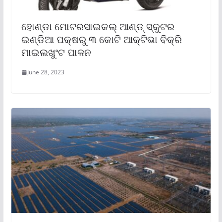
ହୋଣ୍ଡା ମୋଟରସାଇକଲ୍ ଆଣ୍ଡ୍ ସ୍କୁଟର
ଇଣ୍ଡିଆ ପକ୍ଷରୁ ୩ କୋଟି ଆକ୍ଟିଭା ବିକ୍ରି
ମାଇଲଖୁଂଟ ପାଳନ
June 28, 2023