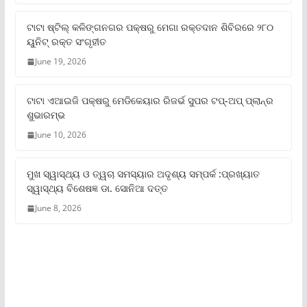
ଟାଟା ଷ୍ଟିଲ୍‌ କଳିଙ୍ଗନଗର ପକ୍ଷରୁ ମେଗା ରକ୍ତଦାନ ଶିବିରରେ ୨୮୦
ୟୁନିଟ୍‌ ରକ୍ତ ସଂଗୃହୀତ
June 19, 2026
ଟାଟା ଏଆଇଜି ପକ୍ଷରୁ ମେଡିକେୟାର ରିଜର୍ଭ ସୁପର ଟପ୍‌-ଅପ୍ ପ୍ଲାନ୍‌ର
ଶୁଭାରମ୍ଭ
June 10, 2026
ମୁଖ ସ୍ୱାସ୍ଥ୍ୟ ଓ ତ୍ୱଚା ସମସ୍ୟାର ଅଦୃଶ୍ୟ ସମ୍ପର୍କ :ପ୍ରଖ୍ୟାତ
ସ୍ୱାସ୍ଥ୍ୟ ବିଶେଷଜ୍ଞ ଡା. ସୋନିଆ ଦତ୍ତ
June 8, 2026