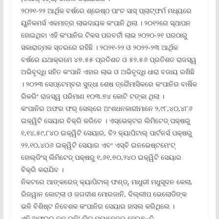
୨୦୨୧-୨୨ ଆର୍ଥିକ ବର୍ଷରେ ଶ୍ରେଷ୍ଠ ପାଂଚ ସାସ୍ ପ୍ଲାଟ୍‌ଫର୍ମ ମଧ୍ୟରେ
ୟୁନିକମର୍ସ ଏକମାତ୍ର ଲାଭଦାୟକ କଂପାନି ଥିଲା । ୨୦୧୨ରେ ସ୍ଥାପନ
ହୋଇଥିବା ଏହି କଂପାନିର ଟିକସ ପରବର୍ତୀ ଲାଭ ୨୦୨୦-୨୧ ପରଠାରୁ
ସକାରାତ୍ମକ ସ୍ତରରେ ରହିଛି । ୨୦୨୧-୨୨ ଓ ୨୦୨୨-୨୩ ଆର୍ଥିକ
ବର୍ଷରେ ଯଥାକ୍ରମେ ୪୭.୫୫ ପ୍ରତିଶତ ଓ ୫୨.୫୬ ପ୍ରତିଶତ ରାଜସ୍ୱ
ଅଭିବୃଦ୍ଧି ସହିତ କଂପାନି ଏହାର ଲାଭ ଓ ଅଭିବୃଦ୍ଧି ଧାରା ବଜାୟ ରଖିଛି
। ୨୦୨୩ ସେପ୍ଟେମ୍ବର ସୁଦ୍ଧା ଶେଷ ତ୍ରୈମାସିକରେ କଂପାନିର ବାର୍ଷିକ
ରିକରିଂ ରାଜସ୍ୱ ପରିମାଣ ୧୦୩.୭୪ କୋଟି ଟଙ୍କା ଥିଲା ।
କଂପାନିର ଅଫର ଫର୍ ସେଲ୍‌ରେ ଅଂଶଧନକାରୀମାନେ ୨,୯୮,୪୦,୪୮୬
ଇକ୍ୱିଟି ସେୟାର ବିକ୍ରି କରିବେ । ଏସ୍‌ଭେକ୍ଟର ଲିମିଟେଡ୍ ପକ୍ଷରୁ
୧,୧୪,୫୯,୮୪୦ ଇକ୍ୱିଟି ସେୟାର, ବି୨ କ୍ୟାପିଟାଲ୍ ପାର୍ଟନର୍ସ ପକ୍ଷରୁ
୨୨,୧୦,୪୦୬ ଇକ୍ୱିଟି ସେୟାର ଏବଂ ଏସ୍‌ବି ଇନଭେଷ୍ଟମେଂଟ୍
ହୋଲ୍‌ଡିଂସ୍ ଲିମିଟେଡ୍ ପକ୍ଷରୁ ୧,୬୧,୭୦,୨୪୦ ଇକ୍ୱିଟି ସେୟାର
ବିକ୍ରି କରାଯିବ ।
ନିକଟରେ ଆଙ୍କରେଜ୍ କ୍ୟାପିଟାଲ୍ ଫଣ୍ଡ୍‌, ମାଧୁରୀ ମଧୁସୂଦନ କେଲା,
ରିଜୱାନ କୋଟ୍‌ଲା ଓ ଜଗଦୀଶ ମୋରଜାନି, ଦିଲ୍ଲୀପ ଭେଲୋଡିଙ୍କ
ଭଳି ବିଶିଷ୍ଟ ନିବେଶକ କଂପାନିର ସେୟାର ହାସଲ କରିଥିଲେ ।
ଏହି ଅଫରର ବୁକ୍ ରନିଂ ଲିଡ୍ ମ୍ୟାନେଜର ହେଉଛନ୍ତି