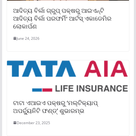
ଆଦିତ୍ୟ ବିର୍ଲା ଗ୍ରୁପ୍ ପକ୍ଷରୁ ଆଇଏନ୍‌ଟି
ଆଦିତ୍ୟ ବିର୍ଲା ପରଫର୍ମିଂ ଆର୍ଟସ୍ ଏକାଡେମିର
ଲୋକାର୍ପଣ
June 24, 2026
ଟାଟା ଏଆଇଏ ପକ୍ଷରୁ ‘ମଲ୍ଟିକ୍ୟାପ୍
ଅପର୍ଚ୍ୟୁନିଟି ଫଣ୍ଡ୍‌’ ଶୁଭାରମ୍ଭ
December 23, 2025