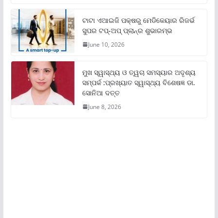
ଟାଟା ଏଆଇଜି ପକ୍ଷରୁ ମେଡିକେୟାର ରିଜର୍ଭ
ସୁପର ଟପ୍‌-ଅପ୍ ପ୍ଲାନ୍‌ର ଶୁଭାରମ୍ଭ
June 10, 2026
ମୁଖ ସ୍ୱାସ୍ଥ୍ୟ ଓ ତ୍ୱଚା ସମସ୍ୟାର ଅଦୃଶ୍ୟ
ସମ୍ପର୍କ :ପ୍ରଖ୍ୟାତ ସ୍ୱାସ୍ଥ୍ୟ ବିଶେଷଜ୍ଞ ଡା.
ସୋନିଆ ଦତ୍ତ
June 8, 2026