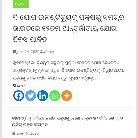
HEALTH
ଦି ଯୋଗ ଇନଷ୍ଟିଚ୍ୟୁଟ୍ ପକ୍ଷରୁ ସମଗ୍ର
ଭାରତରେ ୧୨ତମ ଆନ୍ତର୍ଜାତୀୟ ଯୋଗ
ଦିବସ ପାଳିତ
June 24, 2026
admin
ଭୁବନେଶ୍ୱର: ବିଶ୍ୱର ସବୁଠାରୁ ପୁରୁଣା ସଂଗଠିତ ଯୋଗ କେନ୍ଦ୍ର,
ସାନ୍ତାକ୍ରୁଜ୍ (ମୁମ୍ବାଇ) ସ୍ଥିତ ‘ଦି ଯୋଗ ଇନଷ୍ଟିଚ୍ୟୁଟ୍‌’ (ଟିୱାଇଆଇ),
ପକ୍ଷରୁ ଚଳିତ ବର୍ଷର ବିଷୟବସ୍ତୁ “ସୁସ୍ଥ ବାର୍ଦ୍ଧକ୍ୟ
Share
ଟାଟା ଷ୍ଟିଲ୍‌ କଳିଙ୍ଗନଗର ପକ୍ଷରୁ ମେଗା ରକ୍ତଦାନ ଶିବିରରେ ୨୮୦
ୟୁନିଟ୍‌ ରକ୍ତ ସଂଗୃହୀତ
June 19, 2026