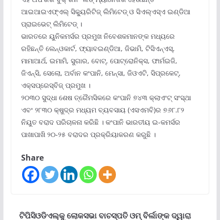
ଆଇଆଇଏଫ୍‌ଏଲ୍ ସିକ୍ୟୁରିଟିଜ୍ ଲିମିଟେଡ୍ ଓ ସିଏଲ୍‌ଏସ୍‌ଏ ଇଣ୍ଡିଆ
ପ୍ରାଇଭେଟ୍ ଲିମିଟେଡ୍ ।
ଭାରତରେ ୟୁନିକମର୍ସର ପ୍ରମୁଖ ନିବେଶକମାନଙ୍କ ମଧ୍ୟରେ
ରହିଛନ୍ତି ଲେନ୍‌ଓକାର୍ଟ, ଫ୍ୟାବଇଣ୍ଡିଆ, ଜିଭାମି, ଟିସିଏନ୍‌ଏସ୍‌,
ମାମାଆର୍ଥ, ଇମାମି, ସୁଗାର, ବୋଟ୍‌, ପୋଟ୍ରୋନିକ୍ସ, ଫାର୍ମଇଜି,
ଜିଏନ୍‌ସି, ସେଲୋ, ଅର୍ବାନ କଂପାନି, ମେନ୍‌ସା, ଜିଓଏଟି, ସିପ୍‌ରକେଟ୍‌,
ଏକ୍ସପ୍ରେସ୍‌ବିଜ୍ ପ୍ରମୁଖ ।
୨୦୩୦ ସୁଦ୍ଧା ଶେଷ ତ୍ରୈମସିକରେ କଂପାନି ୭୪୩ କ୍ଲାଏଂଟ୍ ସଂସ୍ଥା
ଏବଂ ୨୮୩୦ କ୍ଷୁଦ୍ର ମଧ୍ୟମ ବ୍ୟବସାୟ (ଏସଏମବି)ର ୭୬୮.୮୨
ନିୟୁତ ବରାଦ ପରିଚାଳନା କରିଛି । କଂପାନି ଭାରତୀୟ ଇ-କମର୍ସର
ପାଖାପାଖି ୨୦-୨୫ ବରାଦର ପ୍ରକ୍ରିୟାକରଣ କରୁଛି ।
Share
ଟିପିସିଓଡିଏଲ୍‌କୁ ଲୋକସଭା ବାଚସ୍ପତି ଓମ୍ ବିର୍ଲାଙ୍କ ଦ୍ୱାରା