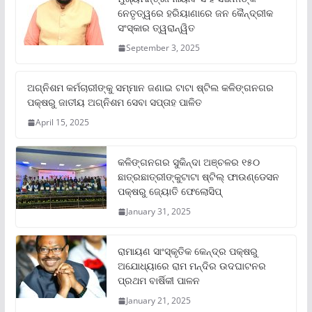
ନେତୃତ୍ୱରେ ହରିୟାଣାରେ ଜନ କୈନ୍ଦ୍ରୀକ
ସଂସ୍କାର ତ୍ୱରାନ୍ୱିତ
September 3, 2025
ଅଗ୍ନିଶମ କର୍ମଚାରୀଙ୍କୁ ସମ୍ମାନ ଜଣାଇ ଟାଟା ଷ୍ଟିଲ କଳିଙ୍ଗନଗର
ପକ୍ଷରୁ ଜାତୀୟ ଅଗ୍ନିଶମ ସେବା ସପ୍ତାହ ପାଳିତ
April 15, 2025
କଳିଙ୍ଗନଗର ସୁକିନ୍ଦା ଅଞ୍ଚଳର ୧୫୦
ଛାତ୍ରଛାତ୍ରୀଙ୍କୁଟାଟା ଷ୍ଟିଲ୍ ଫାଉଣ୍ଡେସନ
ପକ୍ଷରୁ ଜ୍ୟୋତି ଫେଲୋସିପ୍‌
January 31, 2025
ରାମାୟଣ ସାଂସ୍କୃତିକ କେନ୍ଦ୍ର ପକ୍ଷରୁ
ଅଯୋଧ୍ୟାରେ ରାମ ମନ୍ଦିର ଉଦଘାଟନର
ପ୍ରଥମ ବାର୍ଷିକୀ ପାଳନ
January 21, 2025