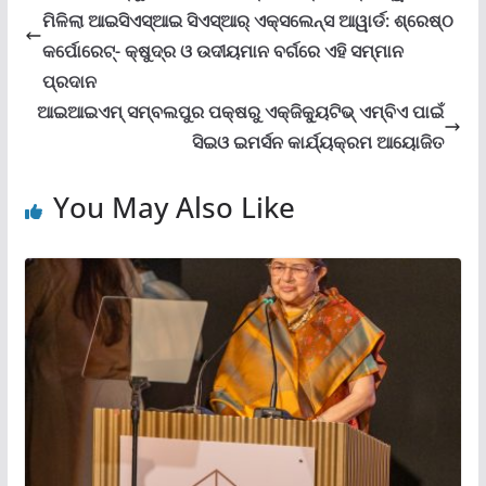
ମିଳିଲା ଆଇସିଏସ୍‌ଆଇ ସିଏସ୍‌ଆର୍ ଏକ୍ସଲେନ୍ସ ଆୱାର୍ଡ: ଶ୍ରେଷ୍ଠ
କର୍ପୋରେଟ୍‌- କ୍ଷୁଦ୍ର ଓ ଉଦୀୟମାନ ବର୍ଗରେ ଏହି ସମ୍ମାନ
ପ୍ରଦାନ
ଆଇଆଇଏମ୍ ସମ୍ବଲପୁର ପକ୍ଷରୁ ଏକ୍‌ଜିକ୍ୟୁଟିଭ୍ ଏମ୍‌ବିଏ ପାଇଁ
ସିଇଓ ଇମର୍ସନ କାର୍ଯ୍ୟକ୍ରମ ଆୟୋଜିତ
You May Also Like