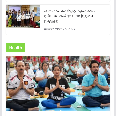
ସମ୍‌ରେ ନବଜାତ ଶିଶୁଙ୍କ କ୍ଷେତ୍ରରେ
ପୁର୍ନଜୀବନ ପ୍ରଶିକ୍ଷଣ କାର୍ଯ୍ୟକ୍ରମ
ଆୟୋଜିତ
December 26, 2024
Health