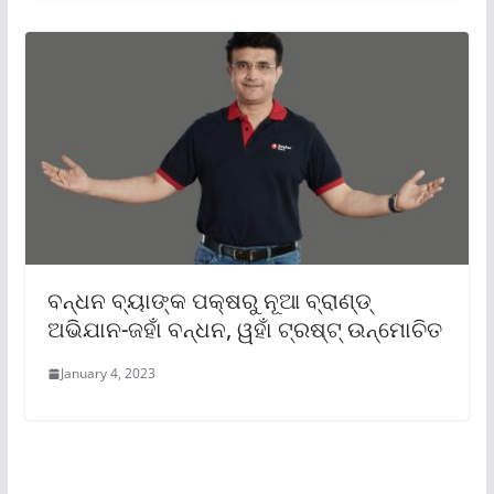
ବନ୍ଧନ ବ୍ୟାଙ୍କ ପକ୍ଷରୁ ନୂଆ ବ୍ରାଣ୍ଡ୍
ଅଭିଯାନ-ଜହାଁ ବନ୍ଧନ, ୱହାଁ ଟ୍ରଷ୍ଟ୍ ଉନ୍ମୋଚିତ
January 4, 2023