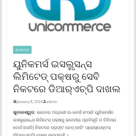
BUSINESS
ୟୁନିକମର୍ସ ଇସଲୁୃସନ୍ସ
ଲିମିଟେଡ୍ ପକ୍ଷରୁ ସେବି
ନିକଟରେ ଡିଆର୍‌ଏଚ୍‌ପି ଦାଖଲ
January 8, 2024
admin
ଭୁବନେଶ୍ୱର
: ଭାରତର ଅଗ୍ରଣୀ ଇ-କମର୍ସ କଂପାନି ୟୁନିକମର୍ସନ
ଇସଲ୍ୟୁସନ୍ସ ଲିମିଟେଡ୍ ପକ୍ଷରୁ ଭାରତୀୟ ପ୍ରତିଭୂତି ଓ ବିନିମୟ
ବୋର୍ଡ (ସେବି) ନିକଟରେ ଡ୍ରାଫ୍‌ଟ ରେଡ୍ ହେରିଂ ପ୍ରୋସ୍‌ପେକ୍ଟସ୍
(ଡିଆର୍‌ଏଚ୍‌ପି) ଦାଖଲ କରାଯାଇଛି ।