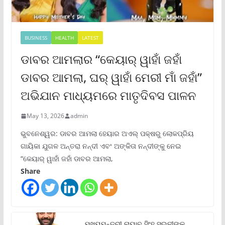
BUSINESS
HEALTH
LATEST
ଡାବର ଆମଲାର “କେୟାର୍ ୱାହାଁ ଜହାଁ
ଡାବର ଆମଲା, ଘର୍ ୱାହାଁ ମେରୀ ମାଁ ଜହାଁ”
ଅଭିଯାନ ମାଧ୍ୟମରେ ମାତୃଦିବସ ପାଳନ
May 13, 2026
admin
ଭୁବନେଶ୍ୱର: ଡାବର ଆମଲା ହେୟାର ଅଏଲ୍ ପକ୍ଷରୁ ଲୋକପ୍ରିୟ
ଗାୟିକା ଯୁଗଳ ଅନ୍ତରା ନନ୍ଦୀ ଏବଂ ଅଙ୍କିତା ନନ୍ଦୀଙ୍କୁ ନେଇ
“କେୟାର୍ ୱାହାଁ ଜହାଁ ଡାବର ଆମଲା,
Share
ମୁଖ୍ୟମନ୍ତ୍ରୀ ନାୟାବ ସିଂହ ସଇନୀଙ୍କ