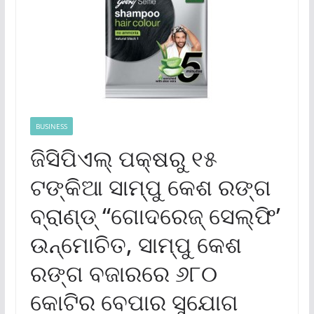
BUSINESS
ଜିସିପିଏଲ୍ ପକ୍ଷରୁ ୧୫
ଟଙ୍କିଆ ସାମ୍ପୁ କେଶ ରଙ୍ଗ
ବ୍ରାଣ୍ଡ୍ “ଗୋଦରେଜ୍ ସେଲ୍‌ଫି’
ଉନ୍ମୋଚିତ, ସାମ୍ପୁ କେଶ
ରଙ୍ଗ ବଜାରରେ ୬୮୦
କୋଟିର ବେପାର ସୁଯୋଗ