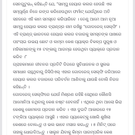
ସେନଗୁଟୁଭନ୍ କହିଛନ୍ତି ଯେ, “ସାମ୍ପୁ ହେୟାର କଲର ହେଉଛି ଏକ
ସମ୍ପୂର୍ଣ୍ଣ ନିଜେ ରଙ୍ଗ କରିହେଉଥିବା ଫର୍ମାଟ୍ ଯେଉଁଥିରେ ଅତି
ସହଜରେ ଏହି କାମ ସମସ୍ତେ କରିପାରିବେ । ତେଣୁ ଆମେ ଆମ ନୂଆ
ସାମ୍ପୁ ହେୟାର କଲର ବ୍ରାଣ୍ଡ୍‌ର ନାମ ରଖିଛୁ “ଗୋଦରେଜ୍ ସେଲ୍‌ଫି’ ।
ଏହି ବ୍ରାଣ୍ଡ୍ ଭାରତରେ ହେୟାର କଲର ବଜାରକୁ ସମସ୍ତଙ୍କ ପାଖରେ
ପହଂଚାଇ ଉଭୟ ଛୋଟ ଓ ଲମ୍ବା କେଶ ପ୍ୟାକ୍‌ର ବିକଳ୍ପ ପୁରୁଷ ଓ
ମହିଳାମାନଙ୍କୁ ୧୫ ଟଙ୍କାରୁ ଆରମ୍ଭ ହେଉଥିବା ପ୍ୟାକ୍‌ରେ ପ୍ରଦାନ
କରିବ ।’’
ଗ୍ରାହକମାନେ ଜୀବନର ପ୍ରତିଟି ଦିଗରେ ସୁବିଧାଜନକ ଓ ସୁଲଭ
ସମାଧାନ ଚାହୁଥିବାରୁ ଜିସିପିଏଲ୍ ଏହାର ଗୋଦରେଜ୍ ସେଲ୍‌ଫି ଜରିଆରେ
ହେୟାର କଲର ବଜାରରେ ପରିବର୍ତନ ଆଣିବାକୁ ଯାଉଛି ବୋଲି ନିରଜ
କହିଛନ୍ତି ।
ଗୋଦରେଜ୍ ସେଲ୍‌ଫିରେ ଯେଉଁ ମିଶ୍ରଣ ରହିଛି ସେଥିରେ କୌଣସି
ଆମୋନିଆ ନଥିବାରୁ କେଶ ନଷ୍ଟ ହେବନାହିଁ । ଏଥିରେ ଥିବା ଆଲୋ ଭିରା
କେଶକୁ କୋମଳତା ପ୍ରଦାନ କରିବ । ଏହା ଦୁଇଟି ଆକାରରେ ୧୫
ଟଙ୍କିଆ ପ୍ୟାକ୍‌ରେ ଆସୁଛି । ଏହାର ପ୍ୟାକେଟ୍‌କୁ ଖୋଲି ଶୁଖିଲା
କେଶରେ ବୋଳନ୍ତୁ ଓ ଭଲ ଭାବେ ମସାଜ କରନ୍ତୁ । ୫ ମିନିଟ୍ ପରେ
ତାହାକୁ ଧୋଇଦିଅନ୍ତୁ । ସାଲୁନ ଯିବାକୁ କିମ୍ବା ପାରମ୍ପରିକ କେଶ