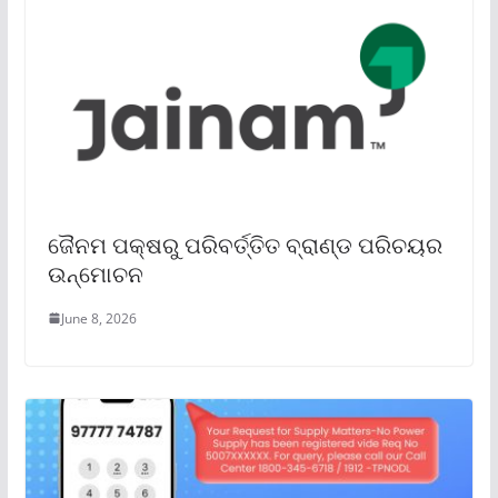
ଜୈନମ ପକ୍ଷରୁ ପରିବର୍ତ୍ତିତ ବ୍ରାଣ୍ଡ ପରିଚୟର
ଉନ୍ମୋଚନ
June 8, 2026