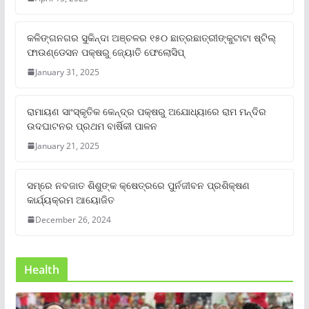
କଳିଙ୍ଗନଗର ସୁକିନ୍ଦା ଅଞ୍ଚଳର ୧୫୦ ଛାତ୍ରଛାତ୍ରୀଙ୍କୁଟାଟା ଷ୍ଟିଲ୍
ଫାଉଣ୍ଡେସନ ପକ୍ଷରୁ ଜ୍ୟୋତି ଫେଲୋସିପ୍‌
January 31, 2025
ରାମାୟଣ ସାଂସ୍କୃତିକ କେନ୍ଦ୍ର ପକ୍ଷରୁ ଅଯୋଧ୍ୟାରେ ରାମ ମନ୍ଦିର
ଉଦଘାଟନର ପ୍ରଥମ ବାର୍ଷିକୀ ପାଳନ
January 21, 2025
ସମ୍‌ରେ ନବଜାତ ଶିଶୁଙ୍କ କ୍ଷେତ୍ରରେ ପୁର୍ନଜୀବନ ପ୍ରଶିକ୍ଷଣ
କାର୍ଯ୍ୟକ୍ରମ ଆୟୋଜିତ
December 26, 2024
Health