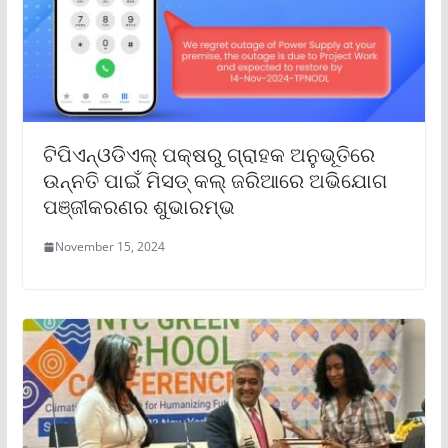
ଟିପିଏନ୍‌ଓଡିଏଲ୍ ପକ୍ଷରୁ ଗ୍ରାହକ ଅନୁଭୂତିରେ
ଉନ୍ନତି ପାଇଁ ମିସଡ୍ କଲ୍ ଜରିଆରେ ଅଭିଯୋଗ
ପଞ୍ଜୀକରଣର ଶୁଭାରମ୍ଭ
November 15, 2024