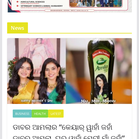
News
BUSINESS
HEALTH
LATEST
ଡାବର ଆମଲାର “କେୟାର୍ ୱାହାଁ ଜହାଁ
ଡାବର ଆମଲା, ଘର୍ ୱାହାଁ ମେରୀ ମାଁ ଜହାଁ”