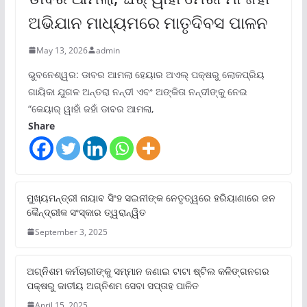
ଅଭିଯାନ ମାଧ୍ୟମରେ ମାତୃଦିବସ ପାଳନ
May 13, 2026
admin
ଭୁବନେଶ୍ୱର: ଡାବର ଆମଲା ହେୟାର ଅଏଲ୍ ପକ୍ଷରୁ ଲୋକପ୍ରିୟ
ଗାୟିକା ଯୁଗଳ ଅନ୍ତରା ନନ୍ଦୀ ଏବଂ ଅଙ୍କିତା ନନ୍ଦୀଙ୍କୁ ନେଇ
“କେୟାର୍ ୱାହାଁ ଜହାଁ ଡାବର ଆମଲା,
Share
ମୁଖ୍ୟମନ୍ତ୍ରୀ ନାୟାବ ସିଂହ ସଇନୀଙ୍କ ନେତୃତ୍ୱରେ ହରିୟାଣାରେ ଜନ
କୈନ୍ଦ୍ରୀକ ସଂସ୍କାର ତ୍ୱରାନ୍ୱିତ
September 3, 2025
ଅଗ୍ନିଶମ କର୍ମଚାରୀଙ୍କୁ ସମ୍ମାନ ଜଣାଇ ଟାଟା ଷ୍ଟିଲ କଳିଙ୍ଗନଗର
ପକ୍ଷରୁ ଜାତୀୟ ଅଗ୍ନିଶମ ସେବା ସପ୍ତାହ ପାଳିତ
April 15, 2025