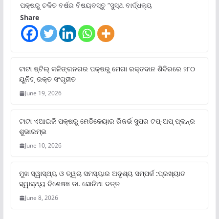
ପକ୍ଷରୁ ଚଳିତ ବର୍ଷର ବିଷୟବସ୍ତୁ “ସୁସ୍ଥ ବାର୍ଦ୍ଧକ୍ୟ
Share
ଟାଟା ଷ୍ଟିଲ୍‌ କଳିଙ୍ଗନଗର ପକ୍ଷରୁ ମେଗା ରକ୍ତଦାନ ଶିବିରରେ ୨୮୦
ୟୁନିଟ୍‌ ରକ୍ତ ସଂଗୃହୀତ
June 19, 2026
ଟାଟା ଏଆଇଜି ପକ୍ଷରୁ ମେଡିକେୟାର ରିଜର୍ଭ ସୁପର ଟପ୍‌-ଅପ୍ ପ୍ଲାନ୍‌ର
ଶୁଭାରମ୍ଭ
June 10, 2026
ମୁଖ ସ୍ୱାସ୍ଥ୍ୟ ଓ ତ୍ୱଚା ସମସ୍ୟାର ଅଦୃଶ୍ୟ ସମ୍ପର୍କ :ପ୍ରଖ୍ୟାତ
ସ୍ୱାସ୍ଥ୍ୟ ବିଶେଷଜ୍ଞ ଡା. ସୋନିଆ ଦତ୍ତ
June 8, 2026