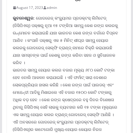
August 17, 2023
admin
ଭୁବନେଶ୍ୱର
: ଗୋଦରେଜ୍ କଂଜ୍ୟୁମର ପ୍ରଡକ୍ଟସ୍ ଲିମିଟେଡ୍
(ଜିସିପିଏଲ୍‌) ପକ୍ଷରୁ ନୂଆ ୧୫ ଟଙ୍କିଆ ସାମ୍ପୁ କେଶ ରଙ୍ଗ କଲରକୁ
ଉନ୍ମୋଚନ କରାଯାଇଛି ଯାହା ଭାରତର କେଶ ରଙ୍ଗ ବର୍ଗରେ ବିପ୍ଳବ
ଆଣିବ । କଂପାନି ପକ୍ଷରୁ ଏକ ୫ ମିନିଟ୍ ଶୀଘ୍ର ସାମ୍ପୁ ହେୟାର
କଲରକୁ ଗୋଦରେଜ୍ ସେଲ୍‌ଫି ବ୍ରାଣ୍ଡ୍ ନାମରେ ବିକ୍ରି କରାଯାଉଛି
ଯାହା ସମସ୍ତଙ୍କ ପାଇଁ କେଶକୁ ରଙ୍ଗ କରିବା ସହଜ ଓ ସୁବିଧାଜନକ
କରିବ ।
ଭାରତର ସାମ୍ପୁ ହେୟାର କଲର ବଜାର ମୂଲ୍ୟ ୬୮୦ କୋଟି ଟଙ୍କା
ହେବ ବୋଲି ଆକଳନ କରାଯାଇଛି । ଏହି ଫର୍ମାଟ୍ ସାରା ଦେଶରେ
ଲୋକପ୍ର୍ରିୟତା ହାସଲ କରିଛି । କେଶ ରଙ୍ଗ ପାଇଁ ପାଉଡର୍ ଏବଂ
ମେହେନ୍ଦୀ ଆଦିକୁ ମିଶାଇଲେ ଏହି ବଜାର ୧୫୦୦ କୋଟି ଟଙ୍କାରୁ
ଅଧିକ ବଡ଼ ହେବ । କେଶ ରଙ୍ଗ କ୍ଷେତ୍ରରେ ବହୁ ଦିନର ବିଶେଷତା
ଥିବାରୁ ଜିସିପିଏଲ୍ ସେହି ଲାଭକୁ ବ୍ୟବହାର କରି ୧୫ ଟଙ୍କା ମୂଲ୍ୟରେ
ଏକ ସାମ୍ପୁ ହେୟାର କଲର ବ୍ରାଣ୍ଡ୍ ଗୋଦରେଜ୍ ସେଲ୍‌ଫି ଆଣିଛି ।
ଏହି ଅବସରରେ ଗୋଦରେଜ୍ କଂଜ୍ୟୁମର ପ୍ରଡକ୍ଟସ୍ ଲିମିଟେଡ୍
(ଜିସିପିଏଲ୍‌)ର କାଟେଗୋରି ମୁଖ୍ୟ-ହେୟାର କେୟାର ନିରଜ