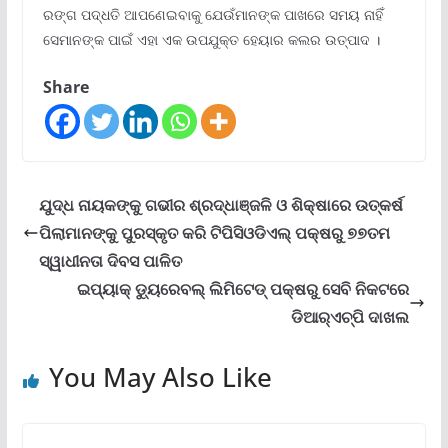
ରଙ୍ଗ ପଦ୍ଧତି ଆପଣେଇବାକୁ ଯେଉଁମାନଙ୍କ ପାଖରେ ସମୟ ନାହିଁ
ସେମାନଙ୍କ ପାଇଁ ଏହା ଏକ ଉପଯୁକ୍ତ ହେୟାର କଲର ଉତ୍ପାଦ ।
Share
ଯୁଦ୍ଧ ନାୟକଙ୍କୁ ଗଭୀର ଶ୍ରଦ୍ଧାଞ୍ଜଳି ଓ ଶିକ୍ଷାରେ ଉତ୍କର୍ଷ
ପିଲାମାନଙ୍କୁ ପୁରସ୍କୃତ କରି ଟିପିସିଓଡିଏଲ୍ ପକ୍ଷରୁ ୭୭ତମ
ସ୍ୱାଧୀନତା ଦିବସ ପାଳିତ
ଇପ୍ୟାକ୍ ଡ୍ୟୁରେବଲ୍ ଲିମିଟେଡ୍ ପକ୍ଷରୁ ସେବି ନିକଟରେ
ଡିଆର୍‌ଏଚ୍‌ପି ଦାଖଲ
You May Also Like