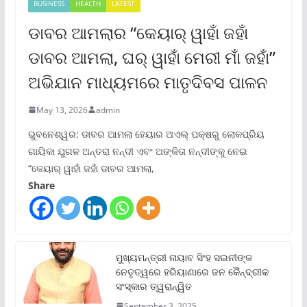
BUSINESS
HEALTH
LATEST
ଡାବର ଆମଲାର “କେୟାର୍ ୱାହାଁ ଜହାଁ
ଡାବର ଆମଲା, ଘର୍ ୱାହାଁ ମେରୀ ମାଁ ଜହାଁ”
ଅଭିଯାନ ମାଧ୍ୟମରେ ମାତୃଦିବସ ପାଳନ
May 13, 2026
admin
ଭୁବନେଶ୍ୱର: ଡାବର ଆମଲା ହେୟାର ଅଏଲ୍ ପକ୍ଷରୁ ଲୋକପ୍ରିୟ
ଗାୟିକା ଯୁଗଳ ଅନ୍ତରା ନନ୍ଦୀ ଏବଂ ଅଙ୍କିତା ନନ୍ଦୀଙ୍କୁ ନେଇ
“କେୟାର୍ ୱାହାଁ ଜହାଁ ଡାବର ଆମଲା,
Share
ମୁଖ୍ୟମନ୍ତ୍ରୀ ନାୟାବ ସିଂହ ସଇନୀଙ୍କ
ନେତୃତ୍ୱରେ ହରିୟାଣାରେ ଜନ କୈନ୍ଦ୍ରୀକ
ସଂସ୍କାର ତ୍ୱରାନ୍ୱିତ
September 3, 2025