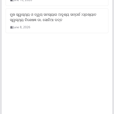
ମୁଖ ସ୍ୱାସ୍ଥ୍ୟ ଓ ତ୍ୱଚା ସମସ୍ୟାର ଅଦୃଶ୍ୟ ସମ୍ପର୍କ :ପ୍ରଖ୍ୟାତ
ସ୍ୱାସ୍ଥ୍ୟ ବିଶେଷଜ୍ଞ ଡା. ସୋନିଆ ଦତ୍ତ
June 8, 2026