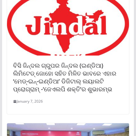
ବିସି ଜିନ୍ଦଲ ଗ୍ରୁପର ଜିନ୍ଦଲ (ଇଣ୍ଡିଆ)
ଲିମିଟେଡ୍ ଜୋହୋ ସହିତ ମିଳିତ ଭାବରେ ଏହାର
‘ମେଡ୍-ଇନ୍-ଇଣ୍ଡିଆ’ ଡିଜିଟାଲ୍ ଲୟାଲଟି
ପ୍ରୋଗ୍ରାମ୍ -‘ଜେଏଲପି ଶକ୍ତି’ର ଶୁଭାରମ୍ଭ
January 7, 2026