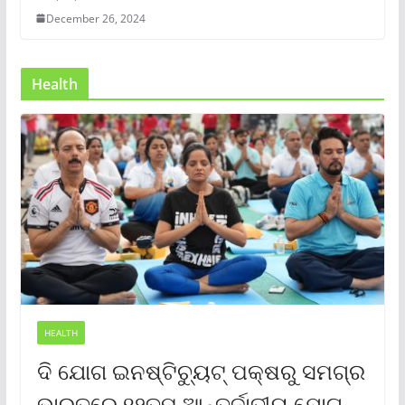
December 26, 2024
Health
HEALTH
ଦି ଯୋଗ ଇନଷ୍ଟିଚ୍ୟୁଟ୍ ପକ୍ଷରୁ ସମଗ୍ର
ଭାରତରେ ୧୨ତମ ଆନ୍ତର୍ଜାତୀୟ ଯୋଗ