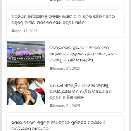
ଅଗ୍ନିଶମ କର୍ମଚାରୀଙ୍କୁ ସମ୍ମାନ ଜଣାଇ ଟାଟା ଷ୍ଟିଲ କଳିଙ୍ଗନଗର
ପକ୍ଷରୁ ଜାତୀୟ ଅଗ୍ନିଶମ ସେବା ସପ୍ତାହ ପାଳିତ
April 15, 2025
କଳିଙ୍ଗନଗର ସୁକିନ୍ଦା ଅଞ୍ଚଳର ୧୫୦
ଛାତ୍ରଛାତ୍ରୀଙ୍କୁଟାଟା ଷ୍ଟିଲ୍ ଫାଉଣ୍ଡେସନ
ପକ୍ଷରୁ ଜ୍ୟୋତି ଫେଲୋସିପ୍‌
January 31, 2025
ରାମାୟଣ ସାଂସ୍କୃତିକ କେନ୍ଦ୍ର ପକ୍ଷରୁ
ଅଯୋଧ୍ୟାରେ ରାମ ମନ୍ଦିର ଉଦଘାଟନର
ପ୍ରଥମ ବାର୍ଷିକୀ ପାଳନ
January 21, 2025
ସମ୍‌ରେ ନବଜାତ ଶିଶୁଙ୍କ କ୍ଷେତ୍ରରେ ପୁର୍ନଜୀବନ ପ୍ରଶିକ୍ଷଣ
କାର୍ଯ୍ୟକ୍ରମ ଆୟୋଜିତ