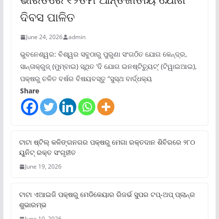
ଦିବସ ପାଳିତ
June 24, 2026
admin
ଭୁବନେଶ୍ୱର: ବିଶ୍ୱର ସବୁଠାରୁ ପୁରୁଣା ସଂଗଠିତ ଯୋଗ କେନ୍ଦ୍ର,
ସାନ୍ତାକ୍ରୁଜ୍ (ମୁମ୍ବାଇ) ସ୍ଥିତ ‘ଦି ଯୋଗ ଇନଷ୍ଟିଚ୍ୟୁଟ୍‌’ (ଟିୱାଇଆଇ),
ପକ୍ଷରୁ ଚଳିତ ବର୍ଷର ବିଷୟବସ୍ତୁ “ସୁସ୍ଥ ବାର୍ଦ୍ଧକ୍ୟ
Share
ଟାଟା ଷ୍ଟିଲ୍‌ କଳିଙ୍ଗନଗର ପକ୍ଷରୁ ମେଗା ରକ୍ତଦାନ ଶିବିରରେ ୨୮୦
ୟୁନିଟ୍‌ ରକ୍ତ ସଂଗୃହୀତ
June 19, 2026
ଟାଟା ଏଆଇଜି ପକ୍ଷରୁ ମେଡିକେୟାର ରିଜର୍ଭ ସୁପର ଟପ୍‌-ଅପ୍ ପ୍ଲାନ୍‌ର
ଶୁଭାରମ୍ଭ
June 10, 2026