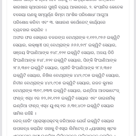
କାରଖାନା ସ୍ଥାପନରେ ପୁଞ୍ଜି ବ୍ୟୟ ଆକାରରେ, ୨. କଂପାନିର କେତେକ
ବକେୟା ଋଣକୁ ସମ୍ପୂର୍ଣ୍ଣ କିମ୍ବା ଆଂଶିକ ପରିଶୋଧ/ ଆଗୁଆ
ପରିଶୋଧ କରିବା ଏବଂ ୩. ସାଧାରଣ କର୍ପୋରେଟ୍ କାର୍ଯ୍ୟରେ
ବ୍ୟବହାର କରାଯିବ ।
ଅଫର ଫର ସେଲ୍‌ରେ ବଜରଙ୍ଗ ବୋଥ୍ରାଙ୍କ ୧,୧୭୨,୯୭୬ ଇକ୍ୱିଟି
ସେୟାର, ଲକ୍ଷ୍ମୀ ପତ୍ ବୋଥ୍ରାଙ୍କ ୬୬୬,୭୯୮ ଇକ୍ୱିଟି ସେୟାର,
ସଞ୍ଜୟ ସିଂଘାଣିଆଙ୍କ ୭୪୮,୭୨୧ ଇକ୍ୱିଟି ସେୟାର, ଅଜୟ ଡିଡି
ସିଂଘାଣିଆଙ୍କ ୭୪୮,୭୨୧ ଇକ୍ୱିଟି ସେୟାର, ପିଙ୍କି ସିଂଘାଣିଆଙ୍କ
୨୮୬,୩୫୧ ଇକ୍ୱିଟି ସେୟାର, ପ୍ରୀତି ସିଂଘାଣିଆଙ୍କ ୨୮୬,୩୫୧
ଇକ୍ୱିଟି ସେୟାର, ନିଖିଲ ବୋଥ୍ରାଙ୍କ ୪୪୨,୯୦୫ ଇକ୍ୱିଟି ସେୟାର,
ନିତୀନ ବୋଥ୍ରାଙ୍କ ୪୪୨,୯୦୫ ଇକ୍ୱିଟି ସେୟାର, ରଜତ କୁମାର
ବୋଥ୍ରାଙ୍କ ୩୭୯,୬୩୩ ଇକ୍ୱିଟି ସେୟାର, ଇଣ୍ଡିଆ ଆଡଭାଟେଂଜ୍
ଫଣ୍ଡ୍ ଏସ୍‌୪ ୧ର ୭୨,୬୧,୧୨୭ ଇକ୍ୱିଟି ସେୟାର ଏବଂ ଡାଇନାମିକ୍
ଇଣ୍ଡିଆ ଫଣ୍ଡ୍ ଏସ୍‌୪ ୟୁଏସ୍ ୧ର ୬,୩୧,୪୦୨ ଇକ୍ୱିଟି ସେୟାର
ସାମିଲ ରହିଛି ।
ରେଡ୍ ହେରିଂ ପ୍ରୋସ୍‌ପେକ୍ଟସ୍ ଜରିଆରେ ଯେଉଁ ଇକ୍ୱିଟି ସେୟାର
ଉପଲବ୍ଧ କରାଯିବ ତାହାକୁ ବିଏସ୍‌ଇ ଲିମିଟେଡ୍ ଓ ନ୍ୟାସନାଲ୍ ଷ୍ଟକ
ଏକ୍ସଚେଂଜ୍ ଅଫ୍ ଇଣ୍ଡିଆ ଲିମିଟେଡ୍‌ରେ ତାଲିକାଭୁକ୍ତ କରାଯିବ ।