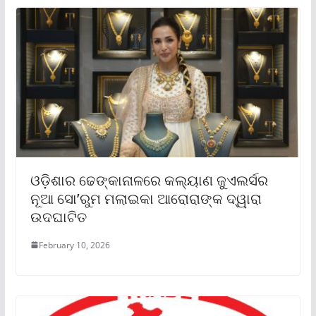
ଓଡ଼ିଶାର ଢେଙ୍କାନାଳରେ କଲ୍ୟାଣ ଜୁଏଲର୍ସର
ନୂଆ ସୋ’ରୁମ ମଲାଇକା ଆରୋରାଙ୍କ ଦ୍ୱାରା
ଉଦଘାଟିତ
February 10, 2026