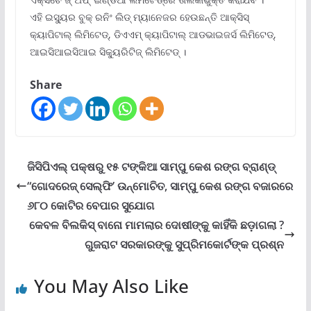
ଏହି ଇସ୍ୟୁର ବୁକ୍ ରନିଂ ଲିଡ୍ ମ୍ୟାନେଜର ହେଉଛନ୍ତି ଆକ୍ସିସ୍
କ୍ୟାପିଟାଲ୍ ଲିମିଟେଡ୍‌, ଡିଏଏମ୍ କ୍ୟାପିଟାଲ୍ ଆଡଭାଇଜର୍ସ ଲିମିଟେଡ୍‌,
ଆଇସିଆଇସିଆଇ ସିକ୍ୟୁରିଟିଜ୍ ଲିମିଟେଡ୍ ।
Share
ଜିସିପିଏଲ୍ ପକ୍ଷରୁ ୧୫ ଟଙ୍କିଆ ସାମ୍ପୁ କେଶ ରଙ୍ଗ ବ୍ରାଣ୍ଡ୍
“ଗୋଦରେଜ୍ ସେଲ୍‌ଫି’ ଉନ୍ମୋଚିତ, ସାମ୍ପୁ କେଶ ରଙ୍ଗ ବଜାରରେ
୬୮୦ କୋଟିର ବେପାର ସୁଯୋଗ
କେବଳ ବିଲକିସ୍ ବାନୋ ମାମଲାର ଦୋଷୀଙ୍କୁ କାହିଁକି ଛଡ଼ାଗଲା ?
ଗୁଜରାଟ ସରକାରଙ୍କୁ ସୁପ୍ରିମକୋର୍ଟଙ୍କ ପ୍ରଶ୍ନ
You May Also Like