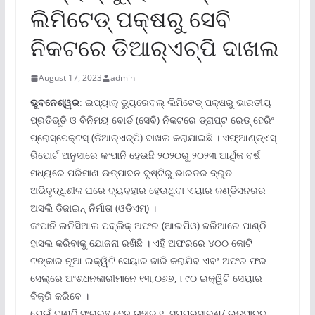
ଲିମିଟେଡ୍ ପକ୍ଷରୁ ସେବି
ନିକଟରେ ଡିଆର୍‌ଏଚ୍‌ପି ଦାଖଲ
August 17, 2023
admin
ଭୁବନେଶ୍ୱର
: ଇପ୍ୟାକ୍ ଡ୍ୟୁରେବଲ୍ ଲିମିଟେଡ୍ ପକ୍ଷରୁ ଭାରତୀୟ
ପ୍ରତିଭୂତି ଓ ବିନିମୟ ବୋର୍ଡ (ସେବି) ନିକଟରେ ଡ୍ରାପ୍ଟ ରେଡ୍ ହେରିଂ
ପ୍ରୋସ୍‌ପେକ୍ଟସ୍ (ଡିଆର୍‌ଏଚ୍‌ପି) ଦାଖଲ କରାଯାଇଛି । ଏଫ୍‌ଆଣ୍ଡ୍‌ଏସ୍
ରିପୋର୍ଟ ଅନୁସାରେ କଂପାନି ହେଉଛି ୨୦୨୦ରୁ ୨୦୨୩ ଆର୍ଥିକ ବର୍ଷ
ମଧ୍ୟରେ ପରିମାଣ ଉତ୍ପାଦନ ଦୃଷ୍ଟିରୁ ଭାରତର ଦ୍ରୁତ
ଅଭିବୃଦ୍ଧିଶୀଳ ଘରେ ବ୍ୟବହାର ହେଉଥିବା ଏୟାର କଣ୍ଡିସନରର
ଅସଲି ଡିଜାଇନ୍ ନିର୍ମାତା (ଓଡିଏମ୍‌) ।
କଂପାନି ଇନିସିଆଲ ପବ୍ଲିକ୍ ଅଫର (ଆଇପିଓ) ଜରିଆରେ ପାଣ୍ଠି
ହାସଲ କରିବାକୁ ଯୋଜନା ରଖିଛି । ଏହି ଅଫରରେ ୪୦୦ କୋଟି
ଟଙ୍କାର ନୂଆ ଇକ୍ୱିଟି ସେୟାର ଜାରି କରାଯିବ ଏବଂ ଅଫର ଫର
ସେଲ୍‌ରେ ଅଂଶଧନକାରୀମାନେ ୧୩,୦୬୭, ୮୯୦ ଇକ୍ୱିଟି ସେୟାର
ବିକ୍ରି କରିବେ ।
ଯେଉଁ ପାଣ୍ଠି ସଂଗ୍ରହ ହେବ ତାହାକୁ ୧. ସମ୍ପ୍ରସାରଣ/ ଉତ୍ପାଦନ