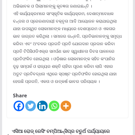
ଅଭିଭାବକ ଓ ପିଲାମାନଙ୍କୁ କୃତଜ୍ଞତା ଜଣାଇଛନ୍ତି ।
ଏହି କାର୍ଯ୍ୟକ୍ରମରେ ସାଂସ୍କୃତିକ କାର୍ଯ୍ୟକ୍ରମ, ଦେଶାତ୍ମବୋଧକ
ବନ୍ଦନା ଓ ପ୍ରେରଣାଦାୟୀ ବକ୍ତୃତା ଆଦି ଆୟୋଜନ କରାଯାଇଥିଲା
ଯାହା ଉପସ୍ଥିତ ଲୋକମାନଙ୍କ ମଧ୍ୟରେ ଦେଶପ୍ରେମ ଓ ଏକତାର
ଭାବ ଜାଗ୍ରତ କରିଥିଲା । ସମାଜର ଉନ୍ନତି, ପ୍ରତିଭାବାନଙ୍କୁ ସମୃଦ୍ଧ
କରିବା ଏବଂ ଅଂଚଳର ପ୍ରଗତି ପ୍ରତି ଯୋଗଦାନ ପ୍ରଦାନ କରିବା
ପ୍ରତି ଟିପିସିଓଡିଏଲ୍‌ର ସମର୍ପଣ ଭାବ ସ୍ୱାଧୀନତା ଦିବସ ପାଳନରେ
ପ୍ରତିଫଳିତ ହୋଇଥିଲା । ଓଡ଼ିଶାର ଲୋକମାନଙ୍କ ସହିତ କଂପାନିର
ଦୃଢ଼ ସମ୍ପର୍କ ଓ ରାଜ୍ୟର ଶକ୍ତି ଚାହିଦା ପୂରଣ କରିବା ଲାଗି ଏହାର
ଅତୁଟ ପ୍ରତିବଦ୍ଧତା ଏଥିରେ ସ୍ପଷ୍ଟ ପ୍ରତିଫଳିତ ହୋଇଥିଲା ଯାହା
ହେଉଛି ପ୍ରଗତି, ଏକତା ଓ ଉତ୍କର୍ଷ ଭାବର ପରିଚାୟକ ।
Share
ଏସିଆ ରୋଡ୍ ରେସିଂ ଚମ୍ପିଆନ୍‌ସିପ୍‌ର ଚତୁର୍ଥ ପର୍ଯ୍ୟାୟରେ