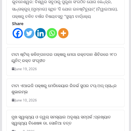
ଭୁବନେଶ୍ୱର: ବିଶ୍ୱର ସବୁଠାରୁ ପୁରୁଣା ସଂଗଠିତ ଯୋଗ କେନ୍ଦ୍ର,
ସାନ୍ତାକ୍ରୁଜ୍ (ମୁମ୍ବାଇ) ସ୍ଥିତ ‘ଦି ଯୋଗ ଇନଷ୍ଟିଚ୍ୟୁଟ୍‌’ (ଟିୱାଇଆଇ),
ପକ୍ଷରୁ ଚଳିତ ବର୍ଷର ବିଷୟବସ୍ତୁ “ସୁସ୍ଥ ବାର୍ଦ୍ଧକ୍ୟ
Share
ଟାଟା ଷ୍ଟିଲ୍‌ କଳିଙ୍ଗନଗର ପକ୍ଷରୁ ମେଗା ରକ୍ତଦାନ ଶିବିରରେ ୨୮୦
ୟୁନିଟ୍‌ ରକ୍ତ ସଂଗୃହୀତ
June 19, 2026
ଟାଟା ଏଆଇଜି ପକ୍ଷରୁ ମେଡିକେୟାର ରିଜର୍ଭ ସୁପର ଟପ୍‌-ଅପ୍ ପ୍ଲାନ୍‌ର
ଶୁଭାରମ୍ଭ
June 10, 2026
ମୁଖ ସ୍ୱାସ୍ଥ୍ୟ ଓ ତ୍ୱଚା ସମସ୍ୟାର ଅଦୃଶ୍ୟ ସମ୍ପର୍କ :ପ୍ରଖ୍ୟାତ
ସ୍ୱାସ୍ଥ୍ୟ ବିଶେଷଜ୍ଞ ଡା. ସୋନିଆ ଦତ୍ତ