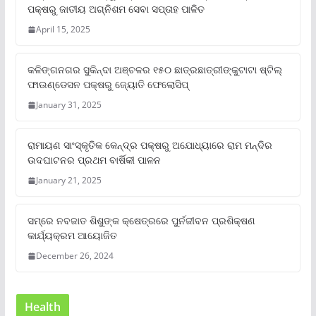
ପକ୍ଷରୁ ଜାତୀୟ ଅଗ୍ନିଶମ ସେବା ସପ୍ତାହ ପାଳିତ
April 15, 2025
କଳିଙ୍ଗନଗର ସୁକିନ୍ଦା ଅଞ୍ଚଳର ୧୫୦ ଛାତ୍ରଛାତ୍ରୀଙ୍କୁଟାଟା ଷ୍ଟିଲ୍
ଫାଉଣ୍ଡେସନ ପକ୍ଷରୁ ଜ୍ୟୋତି ଫେଲୋସିପ୍‌
January 31, 2025
ରାମାୟଣ ସାଂସ୍କୃତିକ କେନ୍ଦ୍ର ପକ୍ଷରୁ ଅଯୋଧ୍ୟାରେ ରାମ ମନ୍ଦିର
ଉଦଘାଟନର ପ୍ରଥମ ବାର୍ଷିକୀ ପାଳନ
January 21, 2025
ସମ୍‌ରେ ନବଜାତ ଶିଶୁଙ୍କ କ୍ଷେତ୍ରରେ ପୁର୍ନଜୀବନ ପ୍ରଶିକ୍ଷଣ
କାର୍ଯ୍ୟକ୍ରମ ଆୟୋଜିତ
December 26, 2024
Health