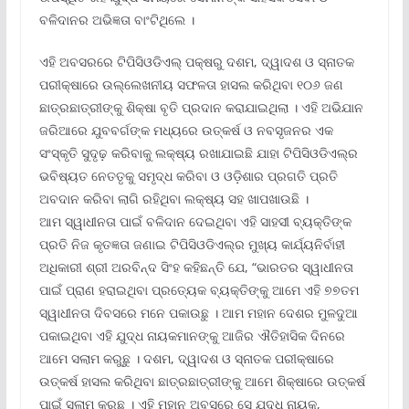
ବଳିଦାନର ଅଭିଜ୍ଞତା ବାଂଟିଥିଲେ ।
ଏହି ଅବସରରେ ଟିପିସିଓଡିଏଲ୍ ପକ୍ଷରୁ ଦଶମ, ଦ୍ୱାଦଶ ଓ ସ୍ନାତକ
ପରୀକ୍ଷାରେ ଉଲ୍ଲେଖନୀୟ ସଫଳତା ହାସଲ କରିଥିବା ୧୦୬ ଜଣ
ଛାତ୍ରଛାତ୍ରୀଙ୍କୁ ଶିକ୍ଷା ବୃତି ପ୍ରଦାନ କରାଯାଇଥିଲା । ଏହି ଅଭିଯାନ
ଜରିଆରେ ଯୁବବର୍ଗଙ୍କ ମଧ୍ୟରେ ଉତ୍କର୍ଷ ଓ ନବସୃଜନର ଏକ
ସଂସ୍କୃତି ସୁଦୃଢ଼ କରିବାକୁ ଲକ୍ଷ୍ୟ ରଖାଯାଇଛି ଯାହା ଟିପିସିଓଡିଏଲ୍‌ର
ଭବିଷ୍ୟତ ନେତତୃକୁ ସମୃଦ୍ଧ କରିବା ଓ ଓଡ଼ିଶାର ପ୍ରଗତି ପ୍ରତି
ଅବଦାନ କରିବା ଲାଗି ରହିଥିବା ଲକ୍ଷ୍ୟ ସହ ଖାପଖାଉଛି ।
ଆମ ସ୍ୱାଧୀନତା ପାଇଁ ବଳିଦାନ ଦେଇଥିବା ଏହି ସାହସୀ ବ୍ୟକ୍ତିଙ୍କ
ପ୍ରତି ନିଜ କୃତଜ୍ଞତା ଜଣାଇ ଟିପିସିଓଡିଏଲ୍‌ର ମୁଖ୍ୟ କାର୍ଯ୍ୟନିର୍ବାହୀ
ଅଧିକାରୀ ଶ୍ରୀ ଅରବିନ୍ଦ ସିଂହ କହିଛନ୍ତି ଯେ, “ଭାରତର ସ୍ୱାଧୀନତା
ପାଇଁ ପ୍ରାଣ ହରାଇଥିବା ପ୍ରତ୍ୟେକ ବ୍ୟକ୍ତିଙ୍କୁ ଆମେ ଏହି ୭୭ତମ
ସ୍ୱାଧୀନତା ଦିବସରେ ମନେ ପକାଉଛୁ । ଆମ ମହାନ ଦେଶର ମୁଳଦୁଆ
ପକାଇଥିବା ଏହି ଯୁଦ୍ଧ ନାୟକମାନଙ୍କୁ ଆଜିର ଐତିହାସିକ ଦିନରେ
ଆମେ ସଲାମ କରୁଛୁ । ଦଶମ, ଦ୍ୱାଦଶ ଓ ସ୍ନାତକ ପରୀକ୍ଷାରେ
ଉତ୍କର୍ଷ ହାସଲ କରିଥିବା ଛାତ୍ରଛାତ୍ରୀଙ୍କୁ ଆମେ ଶିକ୍ଷାରେ ଉତ୍କର୍ଷ
ପାଇଁ ସଲାମ କରୁଛୁ । ଏହି ମହାନ ଅବସରେ ସେ ଯୁଦ୍ଧ ନାୟକ,