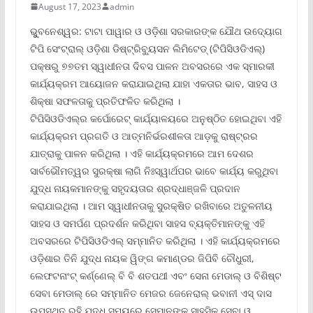
August 17, 2023
admin
ଭୁୁବନେଶ୍ୱର: ଟାଟା ପାୱାର ଓ ଓଡ଼ିଶା ସରକାରଙ୍କ ଯୌଥ ଉଦ୍ୟୋଗ
ଟିପି ସେଂଟ୍ରାଲ୍ ଓଡ଼ିଶା ଡିଷ୍ଟ୍ରିବୁ୍ୟସନ ଲିମିଟେଡ୍ (ଟିପିସିଓଡିଏଲ୍)
ପକ୍ଷରୁ ୭୭ତମ ସ୍ୱାଧୀନତା ଦିବସ ପାଳନ ଅବସରରେ ଏକ ସ୍ମାରକୀ
କାର୍ଯ୍ୟକ୍ରମ ଆୟୋଜନ କରାଯାଇଥିଲା ଯାହା ଏକତାର ଭାବ, ସାହସ ଓ
ଶିକ୍ଷା ସଫଳତାକୁ ପ୍ରତିଫଳିତ କରିଥିଲା ।
ଟିପିସିଓଡିଏଲ୍ର କର୍ପୋରେଟ୍ କାର୍ଯ୍ୟାଳୟରେ ଅନୁଷ୍ଠିତ ହୋଇଥିବା ଏହି
କାର୍ଯ୍ୟକ୍ରମ ପ୍ରଗତି ଓ ଆତ୍ମନିର୍ଭରଶୀଳତା ଆଡ଼କୁ ରାଷ୍ଟ୍ରର
ଯାତ୍ରାକୁ ପାଳନ କରିଥିଲା । ଏହି କାର୍ଯ୍ୟକ୍ରମରେ ଆମ ଦେଶର
ସାର୍ବଭୌମତ୍ୱର ସୁରକ୍ଷା ଲାଗି ନିଃସ୍ୱାର୍ଥପର ଭାବେ କାର୍ଯ୍ୟ କରୁଥିବା
ଯୁଦ୍ଧ ନାୟକମାନଙ୍କୁ ସହୃଦୟତାର ଶ୍ରଦ୍ଧାଞ୍ଜଳି ପ୍ରଦାନ
କରାଯାଇଥିଲା । ଆମ ସ୍ୱାଧୀନତାକୁ ସୁରକ୍ଷିତ ରଖିବାରେ ଅତୁଳନୀୟ
ସାହସ ଓ ସମର୍ପଣ ପ୍ରଦର୍ଶନ କରିଥିବା ସାହସ ବ୍ୟକ୍ତିମାନଙ୍କୁ ଏହି
ଅବସରରେ ଟିପିସିଓଡିଏଲ୍ ସମ୍ମାନିତ କରିଥିଲା । ଏହି କାର୍ଯ୍ୟକ୍ରମରେ
ଓଡ଼ିଶାର ତିନି ଯୁଦ୍ଧ ନାୟକ ୱିଙ୍ଗ କମାଣ୍ଡର ଜିପିବି ଚୌଧୁରୀ,
ଲେଫଟନାଂଟ୍ କର୍ଣ୍ଣେଲ୍ ବି ବି ଶତପଥୀ ଏବଂ ସେନା ମେଡାଲ୍ ଓ ବିଶିଷ୍ଟ
ସେବା ମେଡାଲ୍ ରେ ସମ୍ମାନିତ ମେଜର ଜେନେରାଲ୍ ଭବାନୀ ଏସ୍ ଦାସ
ଉପସ୍ଥିତ ରହି ଯୁଦ୍ଧ ସମୟରେ ସେମାନଙ୍କ ସାହସିକ ସେବା ଓ