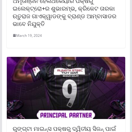
ଅମୃତାଞ୍ଜନ ହେଲଥକେୟାର ପକ୍ଷରୁ
ଇଲେକ୍ଟ୍ରୋ+ର ଶୁଭାରମ୍ଭ, କ୍ରିକେଟ ତାରକା
ଋତୁରାଜ ଗାଏକ୍ୱାଡଙ୍କୁ ବ୍ରାଣ୍ଡ ଆମ୍ବାସାଡର
ଭାବେ ନିଯୁକ୍ତି
March 19, 2024
ରୁଙ୍ଗ୍‌ଟା ମାଇନ୍ସ ପକ୍ଷରୁ ଦ୍ୱିତୀୟ ସିଜନ୍ ପାଇଁ