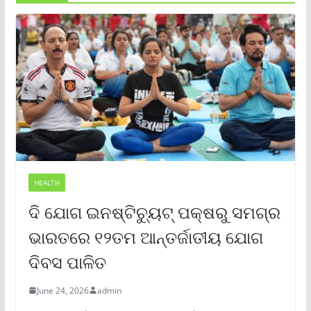
HEALTH
ଦି ଯୋଗ ଇନଷ୍ଟିଚ୍ୟୁଟ୍ ପକ୍ଷରୁ ସମଗ୍ର
ଭାରତରେ ୧୨ତମ ଆନ୍ତର୍ଜାତୀୟ ଯୋଗ
ଦିବସ ପାଳିତ
June 24, 2026
admin