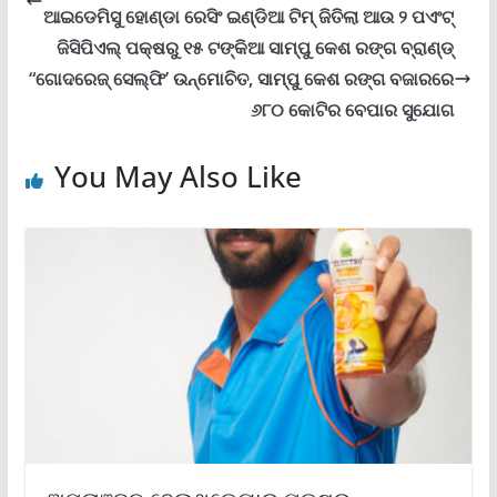
ଆଇଡେମିସୁ ହୋଣ୍ଡା ରେସିଂ ଇଣ୍ଡିଆ ଟିମ୍ ଜିତିଲା ଆଉ ୨ ପଏଂଟ୍‌
ଜିସିପିଏଲ୍ ପକ୍ଷରୁ ୧୫ ଟଙ୍କିଆ ସାମ୍ପୁ କେଶ ରଙ୍ଗ ବ୍ରାଣ୍ଡ୍
“ଗୋଦରେଜ୍ ସେଲ୍‌ଫି’ ଉନ୍ମୋଚିତ, ସାମ୍ପୁ କେଶ ରଙ୍ଗ ବଜାରରେ
୬୮୦ କୋଟିର ବେପାର ସୁଯୋଗ
You May Also Like