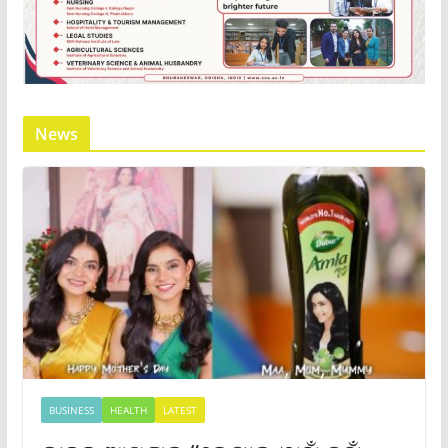
News
BUSINESS
HEALTH
LATEST