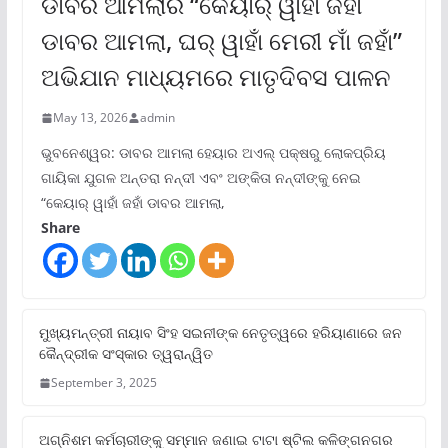
ଡାବର ଆମଲାର “କେୟାର୍ ୱାହାଁ ଜହାଁ
ଡାବର ଆମଲା, ଘର୍ ୱାହାଁ ମେରୀ ମାଁ ଜହାଁ”
ଅଭିଯାନ ମାଧ୍ୟମରେ ମାତୃଦିବସ ପାଳନ
May 13, 2026
admin
ଭୁବନେଶ୍ୱର: ଡାବର ଆମଲା ହେୟାର ଅଏଲ୍ ପକ୍ଷରୁ ଲୋକପ୍ରିୟ
ଗାୟିକା ଯୁଗଳ ଅନ୍ତରା ନନ୍ଦୀ ଏବଂ ଅଙ୍କିତା ନନ୍ଦୀଙ୍କୁ ନେଇ
“କେୟାର୍ ୱାହାଁ ଜହାଁ ଡାବର ଆମଲା,
Share
ମୁଖ୍ୟମନ୍ତ୍ରୀ ନାୟାବ ସିଂହ ସଇନୀଙ୍କ ନେତୃତ୍ୱରେ ହରିୟାଣାରେ ଜନ
କୈନ୍ଦ୍ରୀକ ସଂସ୍କାର ତ୍ୱରାନ୍ୱିତ
September 3, 2025
ଅଗ୍ନିଶମ କର୍ମଚାରୀଙ୍କୁ ସମ୍ମାନ ଜଣାଇ ଟାଟା ଷ୍ଟିଲ କଳିଙ୍ଗନଗର