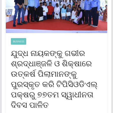
BUSINESS
ଯୁଦ୍ଧ ନାୟକଙ୍କୁ ଗଭୀର
ଶ୍ରଦ୍ଧାଞ୍ଜଳି ଓ ଶିକ୍ଷାରେ
ଉତ୍କର୍ଷ ପିଲାମାନଙ୍କୁ
ପୁରସ୍କୃତ କରି ଟିପିସିଓଡିଏଲ୍
ପକ୍ଷରୁ ୭୭ତମ ସ୍ୱାଧୀନତା
ଦିବସ ପାଳିତ