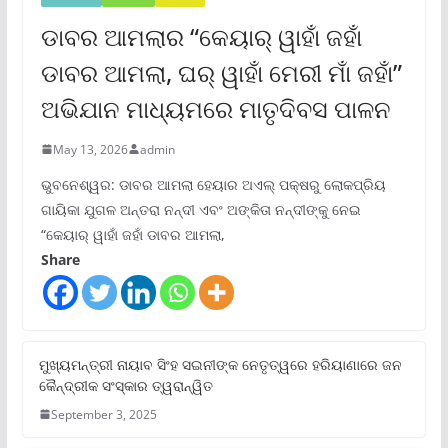
ଡାବର ଆମଲାର “କେୟାର୍ ୱାହାଁ ଜହାଁ
ଡାବର ଆମଲା, ଘର୍ ୱାହାଁ ମେରୀ ମାଁ ଜହାଁ”
ଅଭିଯାନ ମାଧ୍ୟମରେ ମାତୃଦିବସ ପାଳନ
May 13, 2026
admin
ଭୁବନେଶ୍ୱର: ଡାବର ଆମଲା ହେୟାର ଅଏଲ୍ ପକ୍ଷରୁ ଲୋକପ୍ରିୟ
ଗାୟିକା ଯୁଗଳ ଅନ୍ତରା ନନ୍ଦୀ ଏବଂ ଅଙ୍କିତା ନନ୍ଦୀଙ୍କୁ ନେଇ
“କେୟାର୍ ୱାହାଁ ଜହାଁ ଡାବର ଆମଲା,
Share
ମୁଖ୍ୟମନ୍ତ୍ରୀ ନାୟାବ ସିଂହ ସଇନୀଙ୍କ ନେତୃତ୍ୱରେ ହରିୟାଣାରେ ଜନ
କୈନ୍ଦ୍ରୀକ ସଂସ୍କାର ତ୍ୱରାନ୍ୱିତ
September 3, 2025