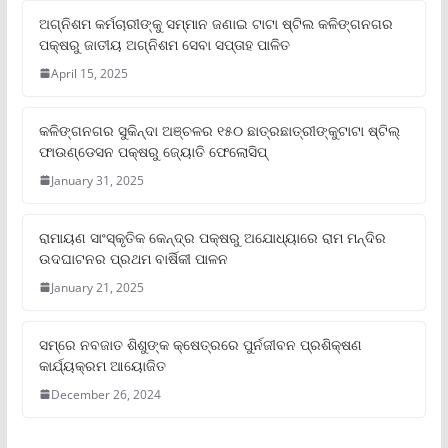
ଅଗ୍ନିଶମ କର୍ମଚାରୀଙ୍କୁ ସମ୍ମାନ ଜଣାଇ ଟାଟା ଷ୍ଟିଲ କଳିଙ୍ଗନଗର
ପକ୍ଷରୁ ଜାତୀୟ ଅଗ୍ନିଶମ ସେବା ସପ୍ତାହ ପାଳିତ
April 15, 2025
କଳିଙ୍ଗନଗର ସୁକିନ୍ଦା ଅଞ୍ଚଳର ୧୫୦ ଛାତ୍ରଛାତ୍ରୀଙ୍କୁଟାଟା ଷ୍ଟିଲ୍
ଫାଉଣ୍ଡେସନ ପକ୍ଷରୁ ଜ୍ୟୋତି ଫେଲୋସିପ୍‌
January 31, 2025
ରାମାୟଣ ସାଂସ୍କୃତିକ କେନ୍ଦ୍ର ପକ୍ଷରୁ ଅଯୋଧ୍ୟାରେ ରାମ ମନ୍ଦିର
ଉଦଘାଟନର ପ୍ରଥମ ବାର୍ଷିକୀ ପାଳନ
January 21, 2025
ସମ୍‌ରେ ନବଜାତ ଶିଶୁଙ୍କ କ୍ଷେତ୍ରରେ ପୁର୍ନଜୀବନ ପ୍ରଶିକ୍ଷଣ
କାର୍ଯ୍ୟକ୍ରମ ଆୟୋଜିତ
December 26, 2024