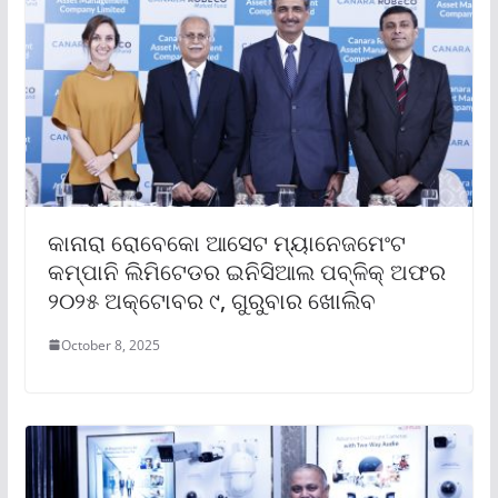
କାନାରା ରୋବେକୋ ଆସେଟ ମ୍ୟାନେଜମେଂଟ
କମ୍ପାନି ଲିମିଟେଡର ଇନିସିଆଲ ପବ୍ଳିକ୍ ଅଫର
୨୦୨୫ ଅକ୍ଟୋବର ୯, ଗୁରୁବାର ଖୋଲିବ
October 8, 2025