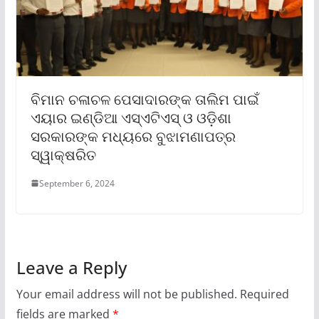
ବିମାନ ଚଳାଚଳ ପେସାଦାରଙ୍କ ତାଲିମ ପାଇଁ
ଏୟାର ଇଣ୍ଡିଆ ଏସ୍‌ଏଟିଏସ୍ ଓ ଓଡ଼ିଶା
ସରକାରଙ୍କ ମଧ୍ୟରେ ବୁଝାମଣାପତ୍ର
ସ୍ୱାକ୍ଷରିତ
September 6, 2024
Leave a Reply
Your email address will not be published.
Required
fields are marked
*