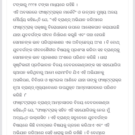
ଟଙ୍କାରୁ ୯୯୯୫ ଟଙ୍କା ମଧ୍ୟରେ ରହିଛି ।
ଏହି ଅବସରରେ ଫାଷ୍ଟ୍‌ଟ୍ରାକ୍‌ର ମାର୍କେଟିଂ ଓ ଉତ୍ପାଦ ମୁଖ୍ୟ ଅଜୟ
ମୌର୍ଯ୍ୟ କହିଛନ୍ତି ଯେ, “ଏହି ବ୍ରାଣ୍ଡ୍ ଅଭିଯାନ ଜରିଆରେ
ଫାଷ୍ଟ୍‌ଟ୍ରାକ୍ ପକ୍ଷରୁ ବିରୋଧାଭାସ ଉପରେ ଆଲୋକପାତ କରାଯାଇଛି
ଯାହା ଯୁବବର୍ଗଙ୍କ ଜୀବନ ନିର୍ଧାରଣ କରୁଛି ଏବଂ ତାହା ହେଉଛି
ସେମାନଙ୍କ ଭାବ ପରିପ୍ରକାଶର ଏକ ଅବିଚ୍ଛେଦ୍ୟ ଅଂଶ । ବି ବୋଥ୍
ଯୁବବର୍ଗଙ୍କ ଜୀବନଶୈଳୀର ବିଷୟକୁ ପ୍ରଶଂସା କରିବା ସହ ବ୍ରାଣ୍ଡ୍‌କୁ
ସେମାନଙ୍କ ଭାବ ପ୍ରକାଶର ଅଂଶରେ ପରିଣତ କରିଛି । ଧାରା
ସୃଷ୍ଟିକାରୀ ପ୍ରତିଭାବାନ ବିଜୟ ଦେବରକୋଣ୍ଡାଙ୍କ ସହ ସହଯୋଗିତା
ସ୍ଥାପନ କରିଥିବାରୁ ଆମେ ରୋମାଂଚିତ ଯିଏ ଏହି ଅଭିଯାନକୁ
ଅସଲିପଣ, ବିବିଧତା ଓ ଷ୍ଟାଇଲ ଆଣିବେ ଯାହା ତାଙ୍କୁ ଫାଷ୍ଟ୍‌ଟ୍ରାକ୍‌ର
ନୂଆ ବ୍ରାଣ୍ଡ୍ ମୂଲ୍ୟବୋଧର ଉପଯୁକ୍ତ ଆମ୍ବାସାଡରରେ ପରିଣତ
କରିଛି ।’’
ଫାଷ୍ଟଟ୍ରାକ୍‌ର ବ୍ରାଣ୍ଡ୍ ଆମ୍ବାସାଡର ବିଜୟ ଦେବରକୋଣ୍ଡା
କହିଛନ୍ତି ଯେ, “ଫାଷ୍ଟଟ୍ରାକ୍ ସହିତ ଏହି ସହଯୋଗିତାକୁ ନେଇ ମୁଁ
ଅତ୍ୟନ୍ତ ଉଲ୍ଲସିତ । ଏହି ବ୍ରାଣ୍ଡ୍ ସବୁବେଳେ ଯୁବବର୍ଗଙ୍କ
ବିଷୟରେ କିଛି ଚମତ୍କାର ବିଷୟକୁ ଗ୍ରହଣ କରିଥାଏ ଏବଂ ଏହି
ଅଭିଯାନ ଜରିଆରେ ସେହି ଧାରାକୁ ଜାରି ରଖିଛି । ବି ବୋଥ୍‌ରେ