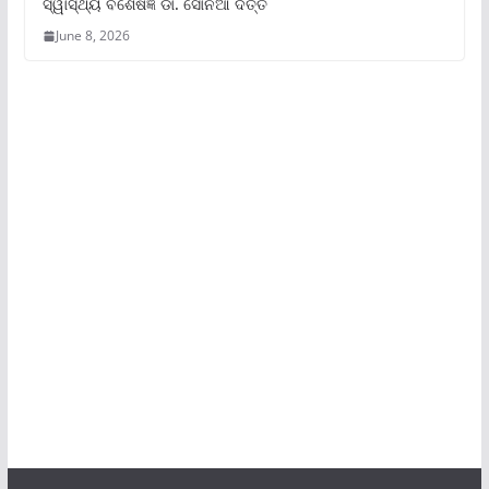
ସ୍ୱାସ୍ଥ୍ୟ ବିଶେଷଜ୍ଞ ଡା. ସୋନିଆ ଦତ୍ତ
June 8, 2026