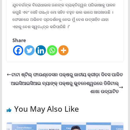
ଯୁବବର୍ଗଙ୍କ ବିରୋଧାଭାସ ଜଣଙ୍କ ବ୍ୟକ୍ତିତ୍ୱର ପରିଭାଷାକୁ ପାଳନ
କରୁଛି ଏବଂ ସେହି ପସନ୍ଦ ମୋ ସହିତ ବହୁତ ଭଲ ଭାପେ ଖାପଖାଉଛି ।
ଫେସନରେ ଅଭିନବ ପ୍ରଦର୍ଶନକୁ ନେଇ ମୁଁ ବେଶ ଉତ୍ସାହିତ ଯାହା
ଏହାକୁ ବେଶ ସ୍ୱତନ୍ତ୍ର କରିପାରିଛି ।’’
Share
ଟାଟା ଷ୍ଟିଲ୍ ଫାଉଣ୍ଡେସନ ପକ୍ଷରୁ ଜାତୀୟ କ୍ରୀଡ଼ା ଦିବସ ପାଳିତ
ଆଇସିଆଇସିଆଇ ବ୍ୟାଙ୍କ୍ ପକ୍ଷରୁ ଭୁବନେଶ୍ୱରରେ ଡିଜିଟାଲ୍
ଶାଖା ଉଦ୍‌ଘାଟିତ
You May Also Like