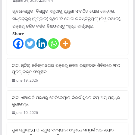
June 24, 2026
admin
ଭୁବନେଶ୍ୱର: ବିଶ୍ୱର ସବୁଠାରୁ ପୁରୁଣା ସଂଗଠିତ ଯୋଗ କେନ୍ଦ୍ର,
ସାନ୍ତାକ୍ରୁଜ୍ (ମୁମ୍ବାଇ) ସ୍ଥିତ ‘ଦି ଯୋଗ ଇନଷ୍ଟିଚ୍ୟୁଟ୍‌’ (ଟିୱାଇଆଇ),
ପକ୍ଷରୁ ଚଳିତ ବର୍ଷର ବିଷୟବସ୍ତୁ “ସୁସ୍ଥ ବାର୍ଦ୍ଧକ୍ୟ
Share
ଟାଟା ଷ୍ଟିଲ୍‌ କଳିଙ୍ଗନଗର ପକ୍ଷରୁ ମେଗା ରକ୍ତଦାନ ଶିବିରରେ ୨୮୦
ୟୁନିଟ୍‌ ରକ୍ତ ସଂଗୃହୀତ
June 19, 2026
ଟାଟା ଏଆଇଜି ପକ୍ଷରୁ ମେଡିକେୟାର ରିଜର୍ଭ ସୁପର ଟପ୍‌-ଅପ୍ ପ୍ଲାନ୍‌ର
ଶୁଭାରମ୍ଭ
June 10, 2026
ମୁଖ ସ୍ୱାସ୍ଥ୍ୟ ଓ ତ୍ୱଚା ସମସ୍ୟାର ଅଦୃଶ୍ୟ ସମ୍ପର୍କ :ପ୍ରଖ୍ୟାତ