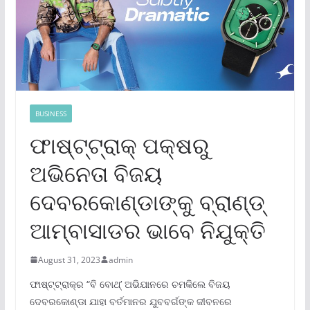
BUSINESS
ଫାଷ୍ଟ୍‌ଟ୍ରାକ୍ ପକ୍ଷରୁ
ଅଭିନେତା ବିଜୟ
ଦେବରକୋଣ୍ଡାଙ୍କୁ ବ୍ରାଣ୍ଡ୍
ଆମ୍ବାସାଡର ଭାବେ ନିଯୁକ୍ତି
August 31, 2023
admin
ଫାଷ୍ଟ୍‌ଟ୍ରାକ୍‌ର “ବି ବୋଥ୍‌’ ଅଭିଯାନରେ ଚମକିଲେ ବିଜୟ
ଦେବରକୋଣ୍ଡା ଯାହା ବର୍ତମାନର ଯୁବବର୍ଗଙ୍କ ଜୀବନରେ