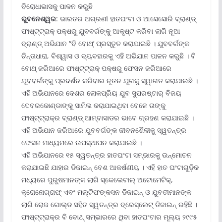
ବିରୋଧାଭାସକୁ ପାଳନ କରୁଛି
ଭୁବନେଶ୍ୱର
: ଭାରତର ଅଗ୍ରଣୀ ହାତଘଂଟା ଓ ଆସେସୋରି ବ୍ରାଣ୍ଡ୍
ଫାଷ୍ଟ୍‌ଟ୍ରାକ୍ ପକ୍ଷରୁ ଯୁବବର୍ଗଙ୍କୁ ଆକୃଷ୍ଟ କରିବା ଲାଗି ନୂଆ
ବ୍ରାଣ୍ଡ୍ ଅଭିଯାନ “ବି ବୋଥ୍‌’ ପ୍ରସ୍ତୁତ କରାଯାଇଛି । ଯୁବବର୍ଗଙ୍କ
ଚିନ୍ତାଧାରା, ବିଶ୍ୱାସ ଓ ବ୍ୟବହାରକୁ ଏହି ଅଭିଯାନ ପାଳନ କରୁଛି । ବି
ବୋଥ୍ ଜରିଆରେ ଫାଷ୍ଟ୍‌ଟ୍ରାକ୍ ପକ୍ଷରୁ ଫେସନ ଜରିଆରେ
ଯୁବବର୍ଗଙ୍କୁ ପ୍ରଦର୍ଶନ କରିବାର ନୂତନ ଯୁଗକୁ ସ୍ୱାଗତ କରାଯାଇଛି ।
ଏହି ଅଭିଯାନରେ ଦେଶର ଲୋକପ୍ରିୟ ଯୁବ ସୁପରଷ୍ଟାର୍ ବିଜୟ
ଦେବରକୋଣ୍ଡାଙ୍କୁ ସାମିଲ କରାଯାଇଥିବା ବେଳେ ତାଙ୍କୁ
ଫାଷ୍ଟ୍‌ଟ୍ରାକ୍‌ର ବ୍ରାଣ୍ଡ୍ ଆମ୍ବାସାଡର ଭାବେ ଗ୍ରହଣ କରାଯାଇଛି ।
ଏହି ଅଭିଯାନ ଜରିଆରେ ଯୁବବର୍ଗଙ୍କ ଜୀବନଶୈଳୀକୁ ସ୍ୱତନ୍ତ୍ର
ଫେସନ ମାଧ୍ୟମରେ ଉପସ୍ଥାପନ କରାଯାଇଛି ।
ଏହି ଅଭିଯାନରେ ୧୫ ସ୍ୱତନ୍ତ୍ର ହାତଘଂଟା ସମ୍ଭାରକୁ ଉନ୍ମୋଚନ
କରାଯାଇଛି ଯାହାର ଡିଜାଇନ୍ ବେଶ ଆକର୍ଷଣୀୟ । ଏହି ହାତ ଘଂଟାଗୁଡ଼ିକ
ମଧ୍ୟରେ ପୁରୁଷମାନଙ୍କ ଲାଗି ସ୍କେଲେଟାଲ୍ ଅଟୋମେଟିକ୍‌,
କ୍ରୋନୋଗ୍ରାଫ୍ ଏବଂ ମଲ୍‌ଟିଫଙ୍କସନ ଡିଜାଇନ୍ ଓ ଯୁବତୀମାନଙ୍କ
ଲାଗି ରୋଜ ଗୋଲ୍ଡ ସହିତ ସ୍ୱତନ୍ତ୍ର ବ୍ରେସ୍‌ଲେଟ୍ ଡିଜାଇନ୍ ରହିଛି ।
ଫାଷ୍ଟ୍‌ଟ୍ରାକ୍‌ର ବି ବୋଥ୍ ସମ୍ଭାରରେ ଥିବା ହାତଘଂଟାର ମୂଲ୍ୟ ୨୯୯୫