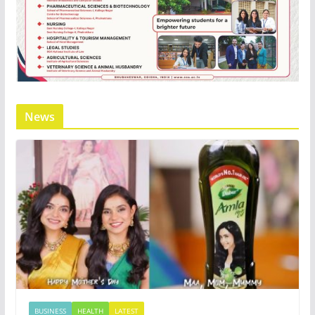
News
BUSINESS
HEALTH
LATEST