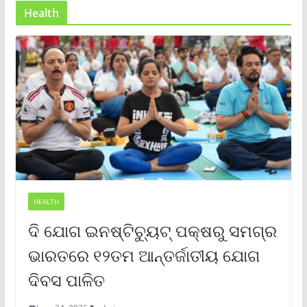
Health
HEALTH
ଦି ଯୋଗ ଇନଷ୍ଟିଚ୍ୟୁଟ୍ ପକ୍ଷରୁ ସମଗ୍ର
ଭାରତରେ ୧୨ତମ ଆନ୍ତର୍ଜାତୀୟ ଯୋଗ
ଦିବସ ପାଳିତ