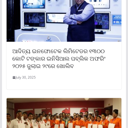
ଆଦିତ୍ୟ ଇନଫୋଟେକ ଲିମିଟେଡର ୧୩୦୦
କୋଟି ଟଙ୍କାର ଇନିସିଆଲ ପବ୍ଲିକ ଅଫରିଂ
୨୦୨୫ ଜୁଲାଇ ୨୯ରେ ଖୋଲିବ
July 30, 2025