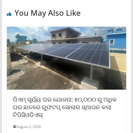
You May Also Like
ପିଏମ୍ ସୂର୍ଯ୍ୟ ଘର ଯୋଜନା: ୫୦,୦୦୦ ରୁ ଅଧିକ
ଘର ଛାତରେ ରୁଫଟପ୍ ସୋଲାର ସ୍ଥାପନ କଲା
ଟିପିସିଓଡିଏଲ୍
August 2, 2026