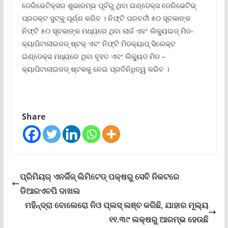
ଡେରିଭେଟିକ୍ସର ଶୁଭାରମ୍ଭ ପୂର୍ବରୁ ଥିବା ଇଣ୍ଡେକ୍ସ ଡେରିଭେଟିଭ୍
ପ୍ରଡକ୍ଟ ସୁଟ୍କୁ ପୂର୍ଣ୍ଣ କରିବ । ନିଫ୍ଟି ପରବର୍ତୀ ୫୦ ସୂଚକାଙ୍କ
ନିଫ୍ଟି ୫୦ ସୂଚକାଙ୍କ ମଧ୍ୟରେ ଥିବା ଲାର୍ଜ ଏବଂ ଲିକ୍ୟୁଇଡ୍ ମିଡ-
କ୍ୟାପିଟାଲାଇଜଡ୍ ଷ୍ଟକ୍ ଏବଂ ନିଫ୍ଟି ମିଡକ୍ୟାପ୍ ସିଲେକ୍ଟ
ଇଣ୍ଡେକ୍ସ ମଧ୍ୟରେ ଥିବା ବୃହତ ଏବଂ ଲିକ୍ୟୁଡ ମିଡ –
କ୍ୟାପିଟାଲାଇଜଡ୍ ଷ୍ଟକକୁ ନେଇ ପ୍ରତିନିଧିତ୍ୱ କରିବ ।
Share
ପ୍ରିମିୟର୍ ଏନର୍ଜିଜ୍ ଲିମିଟେଡ୍ ପକ୍ଷରୁ ସେବି ନିକଟରେ
ଡିଆରଏଚପି ଦାଖଲ
ମହିନ୍ଦ୍ରା ବୋଲେରୋ ନିଓ ପ୍ଲସ୍ ଲଞ୍ଚ କରିଛି, ଯାହାର ମୂଲ୍ୟ
୧୧.୩୯ ଲକ୍ଷରୁ ଆରମ୍ଭ ହେଉଛି