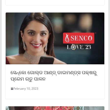
ସେନ୍‌କୋ ଗୋଲ୍ଡ ଆଣ୍ଡ୍ ଡାଇମଣ୍ଡ୍‌ସ ପକ୍ଷରୁ
ପ୍ରେମ ଋତୁ ପାଳନ
February 10, 2023