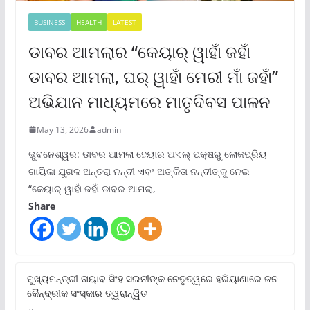
BUSINESS
HEALTH
LATEST
ଡାବର ଆମଲାର “କେୟାର୍ ୱାହାଁ ଜହାଁ
ଡାବର ଆମଲା, ଘର୍ ୱାହାଁ ମେରୀ ମାଁ ଜହାଁ”
ଅଭିଯାନ ମାଧ୍ୟମରେ ମାତୃଦିବସ ପାଳନ
May 13, 2026
admin
ଭୁବନେଶ୍ୱର: ଡାବର ଆମଲା ହେୟାର ଅଏଲ୍ ପକ୍ଷରୁ ଲୋକପ୍ରିୟ
ଗାୟିକା ଯୁଗଳ ଅନ୍ତରା ନନ୍ଦୀ ଏବଂ ଅଙ୍କିତା ନନ୍ଦୀଙ୍କୁ ନେଇ
“କେୟାର୍ ୱାହାଁ ଜହାଁ ଡାବର ଆମଲା,
Share
ମୁଖ୍ୟମନ୍ତ୍ରୀ ନାୟାବ ସିଂହ ସଇନୀଙ୍କ ନେତୃତ୍ୱରେ ହରିୟାଣାରେ ଜନ
କୈନ୍ଦ୍ରୀକ ସଂସ୍କାର ତ୍ୱରାନ୍ୱିତ