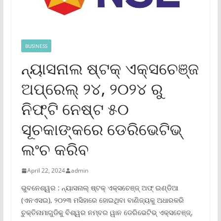
BUSINESS
ନ୍ୟାସନାଲ ଷ୍ଟକ୍ ଏକ୍ସଚେଞ୍ଜ
ଅପ୍ରେଲ୍ ୨୪, ୨୦୨୪ ରୁ
ନିଫ୍ଟି ନେଷ୍ଟ ୫୦
ସୂଚକାଙ୍କରେ ଡେରିଭେଟିଭ୍
ଲଂଚ କରିବ
April 22, 2024
admin
ଭୁବନେଶ୍ୱର : ନ୍ୟାସନାଲ୍ ଷ୍ଟକ୍ ଏକ୍ସଚେଞ୍ଜ୍ ଅଫ୍ ଇଣ୍ଡିଆ
(ଏନଏସଇ), ୨୦୨୩ ମସିହାରେ ହୋଇଥିବା ବାଣିଜ୍ୟକୁ ଅଧାରକରି
ଚୁକ୍ତିନାମାଗୁଡିକୁ ବିଶ୍ୱର ନମ୍ବର ୱାନ ଡେରିଭେଟିଭ୍ ଏକ୍ସଚେଞ୍ଜ୍‌,