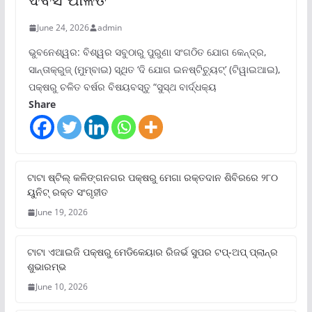
June 24, 2026
admin
ଭୁବନେଶ୍ୱର: ବିଶ୍ୱର ସବୁଠାରୁ ପୁରୁଣା ସଂଗଠିତ ଯୋଗ କେନ୍ଦ୍ର,
ସାନ୍ତାକ୍ରୁଜ୍ (ମୁମ୍ବାଇ) ସ୍ଥିତ ‘ଦି ଯୋଗ ଇନଷ୍ଟିଚ୍ୟୁଟ୍‌’ (ଟିୱାଇଆଇ),
ପକ୍ଷରୁ ଚଳିତ ବର୍ଷର ବିଷୟବସ୍ତୁ “ସୁସ୍ଥ ବାର୍ଦ୍ଧକ୍ୟ
Share
ଟାଟା ଷ୍ଟିଲ୍‌ କଳିଙ୍ଗନଗର ପକ୍ଷରୁ ମେଗା ରକ୍ତଦାନ ଶିବିରରେ ୨୮୦
ୟୁନିଟ୍‌ ରକ୍ତ ସଂଗୃହୀତ
June 19, 2026
ଟାଟା ଏଆଇଜି ପକ୍ଷରୁ ମେଡିକେୟାର ରିଜର୍ଭ ସୁପର ଟପ୍‌-ଅପ୍ ପ୍ଲାନ୍‌ର
ଶୁଭାରମ୍ଭ
June 10, 2026