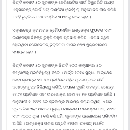
ନିଫ୍ଟି ନେଷ୍ଟ ୫୦ ସୂଚକାଙ୍କ ଡେରିଭେଟିଭ୍ ପାଇଁ ସିକ୍ୟୁରିଟି ଆଣ୍ଡ
ଏକ୍ସଚେଞ୍ଜ୍ ବୋର୍ଡ ଅଫ୍ ଇଣ୍ଡିଆ (ସେବି) ରୁ ଅନୁମୋଦନ ଲାଭ କରିଛି
। ଏହି ଚୁକ୍ତିନାମା ୨୪ ଏପ୍ରିଲ ୨୦୨୪ରୁ ଲଂଚ ହେବ ।
ଏକ୍ସଚେଞ୍ଜ କ୍ରମାଗତ ତ୍ରୈୟମାସିକ ଇଣ୍ଡେକ୍ସ ଫ୍ୟୁଚର ଏବଂ
ଇଣ୍ଡେକ୍ସ ବିକଳ୍ପ ଚୁକ୍ତି ଚକ୍ର ପ୍ରଦାନ କରିବ । ନଗଦ ସ୍ଥିର
ହୋଇଥିବା ଡେରିଭେଟିଭ୍ ଚୁକ୍ତିନାମା ମାସର ଶେଷ ଶୁକ୍ରବାରରେ
ସମାପ୍ତ ହେବ ।
ନିଫ୍ଟି ନେଷ୍ଟ ୫୦ ସୂଚକାଙ୍କ ନିଫ୍ଟି ୧୦୦ କମ୍ପାନୀର ୫୦
କମ୍ପାନୀକୁ ପ୍ରତିନିଧିତ୍ୱ କରେ । ମାର୍ଚ୍ଚ ୨୦୨୪ ସୁଦ୍ଧା, ଆର୍ôଥକ
ସେବା କ୍ଷେତ୍ର ୨୩.୭୬ ପ୍ରତିଶତ ସହିତ ସୂଚକାଙ୍କରେ ଶୀର୍ଷ
କ୍ଷେତ୍ରକୁ ପ୍ରତିନିଧିତ୍ୱ କରିଛି, ତା’ପରେ ପୁଞ୍ଜି ସାମଗ୍ରୀ କ୍ଷେତ୍ର
୧୧.୯୧ ପ୍ରତିଶତ ଏବଂ ଉପଭୋକ୍ତା ସେବା ୧୧.୫୭ ପ୍ରତିଶତ ରହିଛି ।
ଜାନୁଆରୀ ୧, ୧୯୯୭ ରେ ସୂଚକାଙ୍କ ଆରମ୍ଭ କରାଯାଇଥିଲା, ଏହାର
ମୂଳ ତାରିଖ ଏବଂ ଆଧାର ମୂଲ୍ୟ ଯଥାକ୍ରମେ ନଭେମ୍ବର ୦୩, ୧୯୯୬
ଏବଂ ୧୦୦୦ ଥିଲା । ବର୍ଷ ବର୍ଷ ଧରି, ସୂଚକାଙ୍କ ପ୍ରଣାଳୀରେ ପରିବର୍ତନ
ଆସିଛି । ଇଣ୍ଡେକ୍ସ ଗଣନା ପଦ୍ଧତି ମାଗଣା ଫ୍ଲୋଟ୍ ମାର୍କେଟ