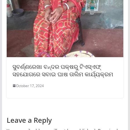
ସୁବର୍ଣ୍ଣରେଖା ବନ୍ଦର ପକ୍ଷରୁ ଟିଏସ୍‌ଏଫ୍
ସହଯୋଗରେ ସବାଇ ଘାଷ ତାଲିମ କାର୍ଯ୍ୟକ୍ରମ
October 17, 2024
Leave a Reply