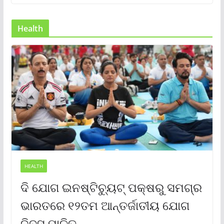
Health
HEALTH
ଦି ଯୋଗ ଇନଷ୍ଟିଚ୍ୟୁଟ୍ ପକ୍ଷରୁ ସମଗ୍ର
ଭାରତରେ ୧୨ତମ ଆନ୍ତର୍ଜାତୀୟ ଯୋଗ
ଦିବସ ପାଳିତ