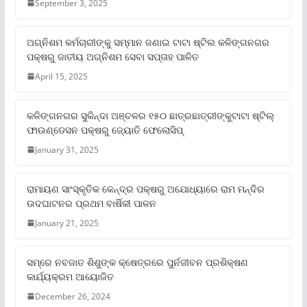
September 3, 2025
ଅଗ୍ନିଶମ କର୍ମଚାରୀଙ୍କୁ ସମ୍ମାନ ଜଣାଇ ଟାଟା ଷ୍ଟିଲ କଳିଙ୍ଗନଗର
ପକ୍ଷରୁ ଜାତୀୟ ଅଗ୍ନିଶମ ସେବା ସପ୍ତାହ ପାଳିତ
April 15, 2025
କଳିଙ୍ଗନଗର ସୁକିନ୍ଦା ଅଞ୍ଚଳର ୧୫୦ ଛାତ୍ରଛାତ୍ରୀଙ୍କୁଟାଟା ଷ୍ଟିଲ୍
ଫାଉଣ୍ଡେସନ ପକ୍ଷରୁ ଜ୍ୟୋତି ଫେଲୋସିପ୍‌
January 31, 2025
ରାମାୟଣ ସାଂସ୍କୃତିକ କେନ୍ଦ୍ର ପକ୍ଷରୁ ଅଯୋଧ୍ୟାରେ ରାମ ମନ୍ଦିର
ଉଦଘାଟନର ପ୍ରଥମ ବାର୍ଷିକୀ ପାଳନ
January 21, 2025
ସମ୍‌ରେ ନବଜାତ ଶିଶୁଙ୍କ କ୍ଷେତ୍ରରେ ପୁର୍ନଜୀବନ ପ୍ରଶିକ୍ଷଣ
କାର୍ଯ୍ୟକ୍ରମ ଆୟୋଜିତ
December 26, 2024