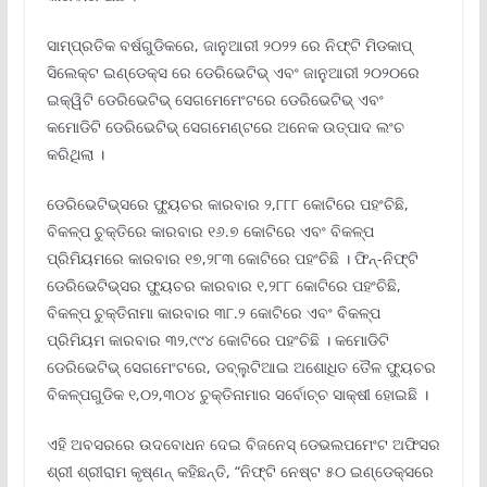
ସାମ୍ପ୍ରତିକ ବର୍ଷଗୁଡିକରେ, ଜାନୁଆରୀ ୨୦୨୨ ରେ ନିଫ୍ଟି ମିଡକାପ୍
ସିଲେକ୍ଟ ଇଣ୍ଡେକ୍ସ ରେ ଡେରିଭେଟିଭ୍ ଏବଂ ଜାନୁଆରୀ ୨୦୨୦ରେ
ଇକ୍ୱିଟି ଡେରିଭେଟିଭ୍ ସେଗମେମେଂଟରେ ଡେରିଭେଟିଭ୍ ଏବଂ
କମୋଡିଟି ଡେରିଭେଟିଭ୍ ସେଗମେଣ୍ଟରେ ଅନେକ ଉତ୍ପାଦ ଲଂଚ
କରିଥିଲା ।
ଡେରିଭେଟିଭ୍ସରେ ଫ୍ୟୁଚର କାରବାର ୨,୮୮୮ କୋଟିରେ ପହଂଚିଛି,
ବିକଳ୍ପ ଚୁକ୍ତିରେ କାରବାର ୧୬.୭ କୋଟିରେ ଏବଂ ବିକଳ୍ପ
ପ୍ରିମିୟମରେ କାରବାର ୧୭,୨୮୩ କୋଟିରେ ପହଂଚିଛି । ଫିନ୍‌-ନିଫ୍ଟି
ଡେରିଭେଟିଭ୍ସର ଫ୍ୟୁଚର କାରବାର ୧,୨୮୮ କୋଟିରେ ପହଂଚିଛି,
ବିକଳ୍ପ ଚୁକ୍ତିନାମା କାରବାର ୩୮.୨ କୋଟିରେ ଏବଂ ବିକଳ୍ପ
ପ୍ରିମିୟମ କାରବାର ୩୨,୯୯୪ କୋଟିରେ ପହଂଚିଛି । କମୋଡିଟି
ଡେରିଭେଟିଭ୍ ସେଗମେଂଟରେ, ଡବ୍ଲୁଟିଆଇ ଅଶୋଧିତ ତୈଳ ଫ୍ୟୁଚର
ବିକଳ୍ପଗୁଡିକ ୧,୦୨,୩୦୪ ଚୁକ୍ତିନାମାର ସର୍ବୋଚ୍ଚ ସାକ୍ଷୀ ହୋଇଛି ।
ଏହି ଅବସରରେ ଉଦବୋଧନ ଦେଇ ବିଜନେସ୍ ଡେଭଲପମେଂଟ ଅଫିସର
ଶ୍ରୀ ଶ୍ରୀରାମ କୃଷ୍ଣନ୍ କହିଛନ୍ତି, “ନିଫ୍ଟି ନେଷ୍ଟ ୫୦ ଇଣ୍ଡେକ୍ସରେ