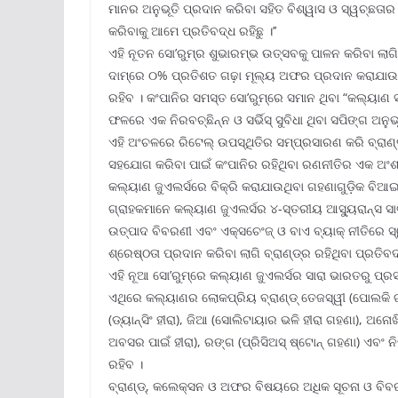
ମାନର ଅନୁଭୂତି ପ୍ରଦାନ କରିବା ସହିତ ବିଶ୍ୱାସ ଓ ସ୍ୱଚ୍ଛତା
କରିବାକୁ ଆମେ ପ୍ରତିବଦ୍ଧ ରହିଛୁ ।’’
ଏହି ନୂତନ ସୋ’ରୁମ୍‌ର ଶୁଭାରମ୍ଭ ଉତ୍ସବକୁ ପାଳନ କରିବା ଲାଗ
ଦାମ୍‌ରେ ୦% ପ୍ରତିଶତ ଗଢ଼ା ମୂଲ୍ୟ ଅଫର ପ୍ରଦାନ କରାଯାଉଛ
ରହିବ । କଂପାନିର ସମସ୍ତ ସୋ’ରୁମ୍‌ରେ ସମାନ ଥିବା “କଲ୍ୟାଣ ସ
ଫଳରେ ଏକ ନିରବଚ୍ଛିନ୍ନ ଓ ସର୍ଭିସ୍ ସୁବିଧା ଥିବା ସପିଙ୍ଗ ଅନୁଭ
ଏହି ଅଂଚଳରେ ରିଟେଲ୍ ଉପସ୍ଥିତିର ସମ୍ପ୍ରସାରଣ କରି ବ୍ରାଣ୍ଡ
ସହଯୋଗ କରିବା ପାଇଁ କଂପାନିର ରହିଥିବା ରଣନୀତିର ଏକ ଅଂଶ 
କଲ୍ୟାଣ ଜୁଏଲର୍ସରେ ବିକ୍ରି କରାଯାଉଥିବା ଗହଣାଗୁଡ଼ିକ ବିଆ
ଗ୍ରାହକମାନେ କଲ୍ୟାଣ ଜୁଏଲର୍ସର ୪-ସ୍ତରୀୟ ଆସ୍ୟୁରାନ୍ସ ସାର୍
ଉତ୍ପାଦ ବିବରଣୀ ଏବଂ ଏକ୍ସଚେଂଜ୍ ଓ ବାଏ ବ୍ୟାକ୍ ନୀତିରେ ସ୍
ଶ୍ରେଷ୍ଠତା ପ୍ରଦାନ କରିବା ଲାଗି ବ୍ରାଣ୍ଡ୍‌ର ରହିଥିବା ପ୍ରତିବଦ
ଏହି ନୂଆ ସୋ’ରୁମ୍‌ରେ କଲ୍ୟାଣ ଜୁଏଲର୍ସର ସାରା ଭାରତରୁ ପ୍ରସ
ଏଥିରେ କଲ୍ୟାଣର ଲୋକପ୍ରିୟ ବ୍ରାଣ୍ଡ୍ ତେଜସ୍ୱୀ (ପୋଲକି ଗହଣ
(ଡ୍ୟାନ୍‌ସିଂ ହୀରା), ଜିଆ (ସୋଲିଟାୟାର ଭଳି ହୀରା ଗହଣା), ଅନୋଖ
ଅବସର ପାଇଁ ହୀରା), ରଙ୍ଗ (ପ୍ରିସିଅସ୍ ଷ୍ଟୋନ୍ ଗହଣା) ଏବ
ରହିବ ।
ବ୍ରାଣ୍ଡ୍‌, କଲେକ୍ସନ ଓ ଅଫର ବିଷୟରେ ଅଧିକ ସୂଚନା ଓ ବିବର