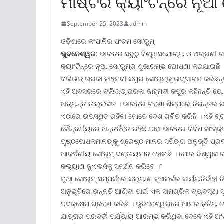
ମାଷ୍ଟର କ୍ୟାଂଟିନ୍‌ରେ ନୂଆ 
September 25, 2023
admin
ଓଡ଼ିଶାରେ କଂପାନିର ପଂଚମ ସୋ’ରୁମ୍‌
ଭୁବନେଶ୍ୱର
: ଭାରତର ସବୁଠୁ ବିଶ୍ୱାସଯୋଗ୍ୟ ଓ ଅଗ୍ରଣୀ ଗ
କ୍ୟାଂଟିନ୍‌ରେ ନୂଆ ସୋ’ରୁମ୍‌ର ଶୁଭାରମ୍ଭ ଘୋଷଣା କରାଯାଇ
ବଲିଉଡ୍ ତାରକା ଜାହ୍ମବୀ କପୁର ସୋ’ରୁମ୍‌କୁ ଉଦ୍‌ଘାଟନ କରିଛନ
ଏହି ଅବସରରେ ବଲିଉଡ୍ ତାରକା ଜାହ୍ମବୀ କପୁର କହିଛନ୍ତି ଯେ
ଅତ୍ୟନ୍ତ ଉଲ୍ଲସିତ । ଭାରତର ଗହଣା ଶିଳ୍ପରେ ନିରନ୍ତର ଭାବ
ଏଠାରେ ଉପସ୍ଥିତ ରହିବା ମୋତେ ବେଶ ଗର୍ବିତ କରିଛି । ଏହି ବ୍ର
ସୌନ୍ଦର୍ଯ୍ୟରେ ଅନ୍ତର୍ନିହିତ ରହିଛି ଯାହା ଭାରତର ବିବିଧ ସାଂସ୍
ପୃଷ୍ଠପୋଷକମାନଙ୍କୁ ଶ୍ରେଷ୍ଠ ମାନର ସପିଙ୍ଗ ଅନୁଭୂତି ପ୍ରଦାନ
ଆକର୍ଷଣୀୟ ସୋ’ରୁମ୍ ଦଣ୍ଡାୟମାନ ହୋଇଛି । ମୋର ବିଶ୍ୱାସ ର
କଲ୍ୟାଣ ଜୁଏଲର୍ସକୁ ସମର୍ଥନ କରିବେ ।’’
ନୂଆ ସୋ’ରୁମ୍ ସମ୍ପର୍କରେ କଲ୍ୟାଣ ଜୁଏଲର୍ସର କାର୍ଯ୍ୟନିର୍ବା
ଅନୁଭୂତିରେ ଉନ୍ନତି ଆଣିବା ପାଇଁ ଏକ ସାମଗ୍ରିକ ବ୍ୟବସ୍ଥା 
ପଦକ୍ଷେପ ଗ୍ରହଣ କରିଛି । ଭୁବନେଶ୍ୱରରେ ଆମର ତୃତିୟ ସ
ଯାତ୍ରାର ପରବର୍ତୀ ପର୍ଯ୍ୟାୟ ଆରମ୍ଭ କରିଥିବା ବେଳେ ଏହି ଅ