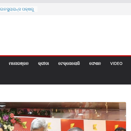
ନସ୍ୟୁରାନ୍ସ ପକ୍ଷରୁ
 ନେଇ ପ୍ରସ୍ତୁତ ନୂଆ
ନ୍ମୋଚିତ
ାରଙ୍କୁ ଚେୟାର ମାଡ଼
ରେ ସ୍କୁଲ ଛୁଟି
ୁଣୀର ମୃତ୍ୟୁ
଼ିତଙ୍କୁ ହତ୍ୟା,
ଆକ୍ରମଣର ଧମକ
ମନୋରଞ୍ଜନ
କ୍ରୀଡା
ଟେକ୍ନୋଲୋଜି
ଫେଶନ
VIDEO