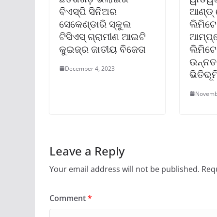
ବିଏସ୍‌ପି ସିନିଅର
ଆଣ୍ଡ୍ 
ସେକେଣ୍ଡାରି ସ୍କୁଲ
ଲିମିଟେ
ଟିସିଏସ୍ ଗ୍ରାମୀଣ ଆଇଟି
ଆମ୍ପ୍‌
କୁଇଜ୍‌ର ଜାତୀୟ ବିଜେତା
ଲିମିଟ
ଉନ୍ନତ ଇ
December 4, 2023
ଭିତିଭୂ
Novemb
Leave a Reply
Your email address will not be published.
Requ
Comment
*