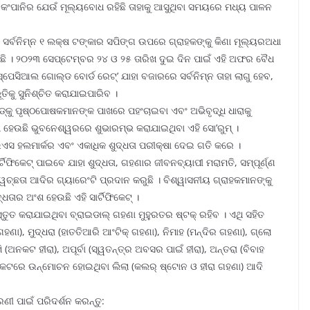
ର କଂପାନିର ଯେଉଁ ମୂଲ୍ୟବୋଧ ରହିଛି ତାହାକୁ ଆସୁଥିବା ସମୟରେ ମଧ୍ୟ ପାଳନ
ି ସର୍ବନିମ୍ନ ୧ ଲକ୍ଷ ଟଙ୍କାର ସପିଙ୍ଗ ଉପରେ ଗ୍ରାହକଙ୍କୁ କିଣା ମୂଲ୍ୟରଅଧା
ି । ୨୦୨୩ ସେପ୍ଟେମ୍ବର ୨୪ ଓ ୨୫ ତାରିଖ ଦୁଇ ଦିନ ପାଇଁ ଏହି ଅଫର ବୈଧ
୍ପେସିଆଲ ଗୋଲ୍ଡ ବୋର୍ଡ ରେଟ୍‌’ ଯାହା ବଜାରରେ ସର୍ବନିମ୍ନ ତାହା ଲାଗୁ ହେବ,
ୂତିକୁ ସୁନିଶ୍ଚିତ କରାଯାଇପାରିବ ।
୍‌କୁ ପୃଷ୍ଠପୋଷକମାନଙ୍କ ପାଖରେ ପହଂଚାଇବା ଏବଂ ଅଭିବୃଦ୍ଧି ଧାରାକୁ
ହେଉଛି ଭୁବନେଶ୍ୱରରେ ଶୁଭାରମ୍ଭ କରାଯାଇଥିବା ଏହି ସୋ’ରୁମ୍ ।
ଇଏସ ହଲମାର୍କର ଏବଂ ଏକାଧିକ ଶୁଦ୍ଧତା ପରୀକ୍ଷା ଦେଇ ଗତି କରେ ।
ଟିଫିକେଟ୍ ପାଇବେ ଯାହା ଶୁଦ୍ଧତା, ଗହଣାର ଜୀବନବ୍ୟାପୀ ମରାମତି, ସମ୍ପୂର୍ଣ୍ଣ
ୱଚ୍ଛତା ଆଦିର ଗ୍ୟାରେଂଟି ପ୍ରଦାନ କରୁଛି । ବିଶ୍ୱାସନୀୟ ଗ୍ରାହକମାନଙ୍କୁ
୍ଧତାର ଅଂଶ ହେଉଛି ଏହି ସାର୍ଟିଫିକେଟ୍ ।
୍ତୁତ କରାଯାଇଥିବା ବ୍ରାଇଡାଲ୍ ଗହଣା ମୁହୁରତର ଷ୍ଟକ୍ ରହିବ । ଏଥି ସହିତ
ା), ମୁଦ୍ଧରା (ହାତତିଆରି ଆଂଟିକ୍ ଗହଣା), ନିମାହ (ମନ୍ଦିର ଗହଣା), ଗ୍ଲୋ
ି (ଅନକଟ ହୀରା), ଅପୂର୍ବା (ସ୍ୱତନ୍ତ୍ର ଅବସର ପାଇଁ ହୀରା), ଅନ୍ତରା (ବିବାହ
ଂ ନିକଟରେ ଉନ୍ମୋଚନ ହୋଇଥିବା ଲିଲା (କଲର୍ ଷ୍ଟୋନ ଓ ହୀରା ଗହଣା) ଆଦି
ଣୀ ପାଇଁ ପରିଦର୍ଶନ କରନ୍ତୁ: