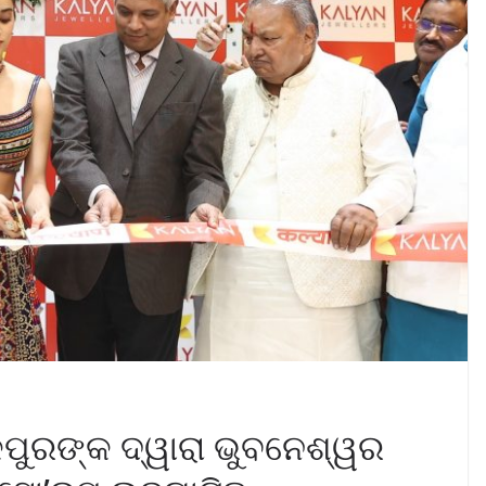
କପୁରଙ୍କ ଦ୍ୱାରା ଭୁବନେଶ୍ୱର