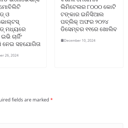
ମୋବିଲିଟି
ଲିମିଟେଲର ୮୦୦୦ କୋଟି
ଡ୍ ଓ
ଟଙ୍କାର ଇନିସିଆଲ
ଭୋଲ୍‌ଟସ୍
ପବ୍ଲିକ୍ ଅଫର ୨୦୨୪
େଡ୍ ମଧ୍ୟରେ
ଡିସେମ୍ବର ୧୧ରେ ଖୋଲିବ
ଭି ଚାର୍ଜିଂ
December 10, 2024
ମି ନେଇ ସହଯୋଗିତା
er 26, 2024
ired fields are marked
*