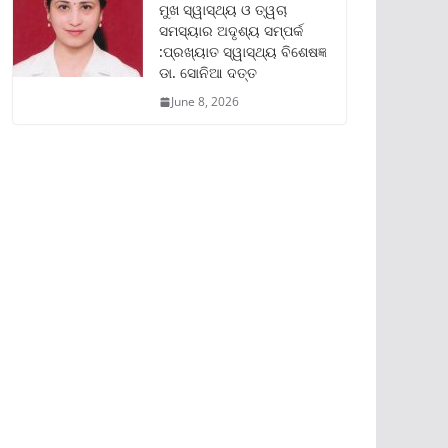
ମୁଖ ସ୍ୱାସ୍ଥ୍ୟ ଓ ତ୍ୱଚା
ସମସ୍ୟାର ଅଦୃଶ୍ୟ ସମ୍ପର୍କ
:ପ୍ରଖ୍ୟାତ ସ୍ୱାସ୍ଥ୍ୟ ବିଶେଷଜ୍ଞ
ଡା. ସୋନିଆ ଦତ୍ତ
June 8, 2026