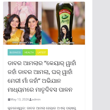
BUSINESS
HEALTH
LATEST
ଡାବର ଆମଲାର “କେୟାର୍ ୱାହାଁ
ଜହାଁ ଡାବର ଆମଲା, ଘର୍ ୱାହାଁ
ମେରୀ ମାଁ ଜହାଁ” ଅଭିଯାନ
ମାଧ୍ୟମରେ ମାତୃଦିବସ ପାଳନ
May 13, 2026
admin
ଭୁବନେଶ୍ୱର: ଡାବର ଆମଲା ହେୟାର ଅଏଲ୍ ପକ୍ଷରୁ