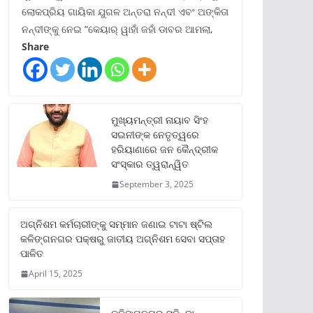
ଲୋକପ୍ରିୟ ଗାୟିକା ଯୁଗଳ ଅନ୍ତରା ନନ୍ଦୀ ଏବଂ ଅଙ୍କିତା
ନନ୍ଦୀଙ୍କୁ ନେଇ “କେୟାର୍ ୱାହାଁ ଜହାଁ ଡାବର ଆମଲା,
Share
ମୁଖ୍ୟମନ୍ତ୍ରୀ ନାୟାବ ସିଂହ
ସଇନୀଙ୍କ ନେତୃତ୍ୱରେ
ହରିୟାଣାରେ ଜନ କୈନ୍ଦ୍ରୀକ
ସଂସ୍କାର ତ୍ୱରାନ୍ୱିତ
September 3, 2025
ଅଗ୍ନିଶମ କର୍ମଚାରୀଙ୍କୁ ସମ୍ମାନ ଜଣାଇ ଟାଟା ଷ୍ଟିଲ
କଳିଙ୍ଗନଗର ପକ୍ଷରୁ ଜାତୀୟ ଅଗ୍ନିଶମ ସେବା ସପ୍ତାହ
ପାଳିତ
April 15, 2025