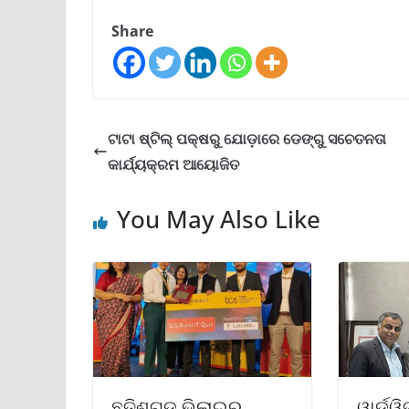
Share
ଟାଟା ଷ୍ଟିଲ୍ ପକ୍ଷରୁ ଯୋଡ଼ାରେ ଡେଙ୍ଗୁ ସଚେତନତା
କାର୍ଯ୍ୟକ୍ରମ ଆୟୋଜିତ
You May Also Like
ଛତିଶଗଡ଼ ଭିଲାଇର
ୱାର୍ଡୱ