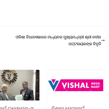
ଓଡିଶା ବିଧାନସଭାରେ ମାନ୍ୟବର ମୁଖ୍ୟମନ୍ତ୍ରୀ ଶ୍ରୀ ନବୀନ
ପଟ୍ଟନାୟକଙ୍କ ବିବୃତି
ିଜାର୍ଡ ଇନୋଭେସନ୍ସ
ବିଶାଲ ମେଗାମାର୍ଟ