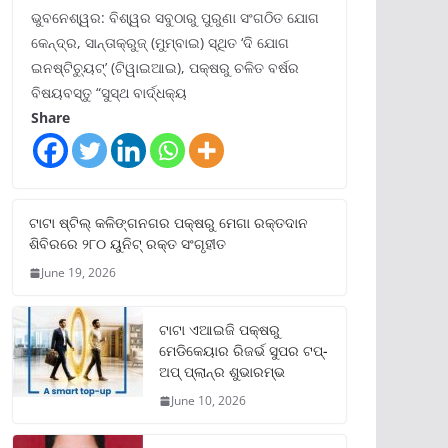
ଭୁବନେଶ୍ୱର: ବିଶ୍ୱର ସବୁଠାରୁ ପୁରୁଣା ସଂଗଠିତ ଯୋଗ
କେନ୍ଦ୍ର, ସାନ୍ତାକ୍ରୁଜ୍ (ମୁମ୍ବାଇ) ସ୍ଥିତ ‘ଦି ଯୋଗ
ଇନଷ୍ଟିଚ୍ୟୁଟ୍‌’ (ଟିୱାଇଆଇ), ପକ୍ଷରୁ ଚଳିତ ବର୍ଷର
ବିଷୟବସ୍ତୁ “ସୁସ୍ଥ ବାର୍ଦ୍ଧକ୍ୟ
Share
ଟାଟା ଷ୍ଟିଲ୍‌ କଳିଙ୍ଗନଗର ପକ୍ଷରୁ ମେଗା ରକ୍ତଦାନ
ଶିବିରରେ ୨୮୦ ୟୁନିଟ୍‌ ରକ୍ତ ସଂଗୃହୀତ
June 19, 2026
ଟାଟା ଏଆଇଜି ପକ୍ଷରୁ
ମେଡିକେୟାର ରିଜର୍ଭ ସୁପର ଟପ୍‌-
ଅପ୍ ପ୍ଲାନ୍‌ର ଶୁଭାରମ୍ଭ
June 10, 2026