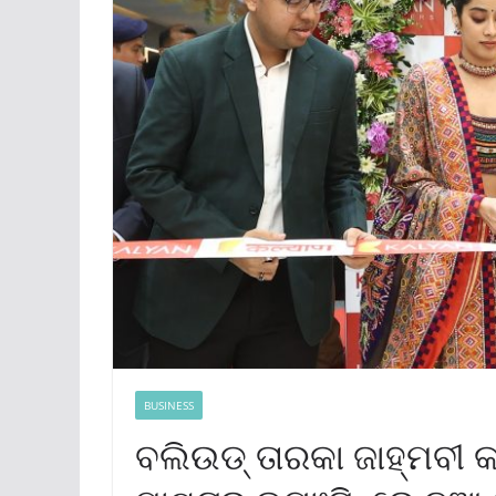
BUSINESS
ବଲିଉଡ୍ ତାରକା ଜାହ୍ମବୀ 