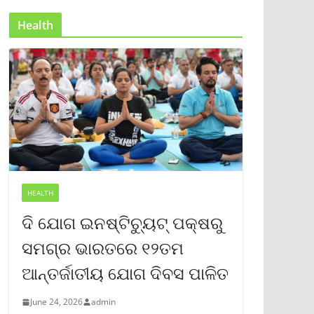
Health
HEALTH
ଦି ଯୋଗ ଇନଷ୍ଟିଚ୍ୟୁଟ୍ ପକ୍ଷରୁ
ସମଗ୍ର ଭାରତରେ ୧୨ତମ
ଆନ୍ତର୍ଜାତୀୟ ଯୋଗ ଦିବସ ପାଳିତ
June 24, 2026
admin