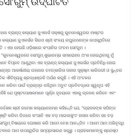
ସୋ’ରୁମ୍ ଉଦ୍‌ଘାଟିତ
ହଣା ବ୍ରାଣ୍ଡ୍ କଲ୍ୟାଣ ଜୁଏଲର୍ସ ପକ୍ଷରୁ ଭୁବନେଶ୍ୱରର ମାଷ୍ଟର
ଛି । କଲ୍ୟାଣ ଜୁଏଲର୍ସର ସିଇଓ ଶ୍ରୀ ସଂଜୟ ରଘୁରମଣଙ୍କ ଉପସ୍ଥିତିରେ
୍ତି । ଏହା ହେଉଛି ଓଡ଼ିଶାରେ କଂପାନିର ପଂଚମ ସୋ’ରୁମ ।
, “ଭୁବନେଶ୍ୱରରେ ସୋ’ରୁମ୍ ଶୁଭାରମ୍ଭ ସମାରୋହର ଅଂଶ ହୋଇଥିବାରୁ ମୁଁ
େ ବିପ୍ଳବ ଆଣୁଥିବା ଏକ ବ୍ରାଣ୍ଡ୍ କଲ୍ୟାଣ ଜୁଏଲର୍ସର ପ୍ରତିନିଧି ହୋଇ
ାଣ୍ଡ୍‌ର ଆକର୍ଷଣୀୟ ଗହଣାର ଚମତ୍କାରିତା ତାହାର ସୂକ୍ଷ୍ମ କାରିଗରୀ ଓ ସୁନ୍ଦର
କୃତିକ ଐତିହ୍ୟକୁ ଶ୍ରଦ୍ଧାଞ୍ଜଳି ଅର୍ପଣ କରୁଛି । ଏହି ଅଂଚଳର
 କରିବା ପାଇଁ ବ୍ରାଣ୍ଡ୍‌ର ରହିଥିବା ଅତୁଟ ପ୍ରତିବଦ୍ଧତା ସ୍ୱରୂପ ଏହି
ହିଛି ଯେ ପୃଷ୍ଟପୋଷକମାନେ ପୂର୍ଣ୍ଣ ହୃଦୟରେ ଏହାକୁ ଗ୍ରହଣ କରିବେ ଏବଂ
ହୀ ନିର୍ଦେଶକ ଶ୍ରୀ ରମେଶ କଲ୍ୟାଣରମଣ କହିଛନ୍ତି ଯେ, “ଗ୍ରାହକଙ୍କ ସପିଙ୍ଗ
ସୃଷ୍ଟି କରିବା ଦିଗରେ କଂପାନି ଏକ ବଡ଼ ମାଇଲଖୁଂଟ ହାସଲ କରିବା ସହ ବଡ଼
ୋ’ରୁମ୍ ବିଷୟରେ ଘୋଷଣା କରି ଆମେ ବେଶ ଆନନ୍ଦିତ । ଆମେ ଆମ ଅଭିବୃଦ୍ଧି
ଂଚଳରେ ଆମ ଉପସ୍ଥିତିର ସମ୍ପ୍ରସାରଣ କରୁଛୁ । ଗ୍ରାହକମାନଙ୍କୁ ଶ୍ରେଷ୍ଠ