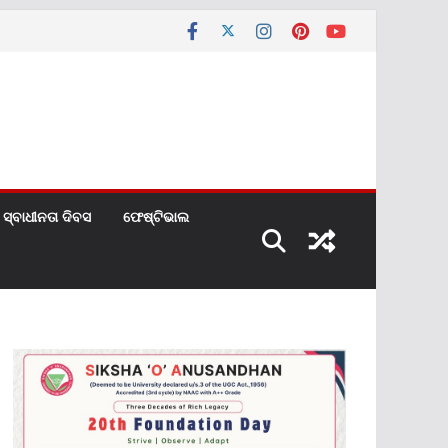
ସ୍ବାଧୀନତା ଦିବସ
ଫେଷ୍ଟିଭାଲ