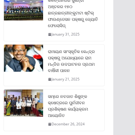
କଳିଙ୍ଗନଗର ସୁକିନ୍ଦା
ଅଞ୍ଚଳର ୧୫୦
ଛାତ୍ରଛାତ୍ରୀଙ୍କୁଟାଟା ଷ୍ଟିଲ୍
ଫାଉଣ୍ଡେସନ ପକ୍ଷରୁ ଜ୍ୟୋତି
ଫେଲୋସିପ୍‌
January 31, 2025
ରାମାୟଣ ସାଂସ୍କୃତିକ କେନ୍ଦ୍ର
ପକ୍ଷରୁ ଅଯୋଧ୍ୟାରେ ରାମ
ମନ୍ଦିର ଉଦଘାଟନର ପ୍ରଥମ
ବାର୍ଷିକୀ ପାଳନ
January 21, 2025
ସମ୍‌ରେ ନବଜାତ ଶିଶୁଙ୍କ
କ୍ଷେତ୍ରରେ ପୁର୍ନଜୀବନ
ପ୍ରଶିକ୍ଷଣ କାର୍ଯ୍ୟକ୍ରମ
ଆୟୋଜିତ
December 26, 2024