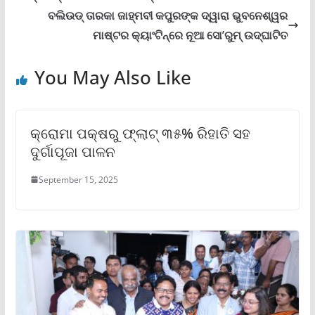
ବଲିଉଡ୍ ତାରକା ଜାହ୍ମବୀ କପୁରଙ୍କ ଦ୍ୱାରା ଭୁବନେଶ୍ୱର
ମାଷ୍ଟର କ୍ୟାଂଟିନ୍‌ରେ ନୂଆ ସୋ’ରୁମ୍ ଉଦ୍‌ଘାଟିତ
You May Also Like
କ୍ରୋମା ପକ୍ଷରୁ ଫ୍ଲାଟ୍ ୩୫% ରିହାତି ସହ
ଦୁର୍ଗାପୂଜା ପାଳନ
September 15, 2025