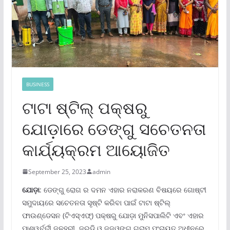
BUSINESS
ଟାଟା ଷ୍ଟିଲ୍ ପକ୍ଷରୁ
ଯୋଡ଼ାରେ ଡେଙ୍ଗୁ ସଚେତନତା
କାର୍ଯ୍ୟକ୍ରମ ଆୟୋଜିତ
September 25, 2023
admin
ଯୋଡ଼ା
: ଡେଙ୍ଗୁ ରୋଗ ର ଦମନ ଏହାର ନରାକରଣ ବିଷୟରେ ଗୋଷ୍ଟୀ
ସମୁଦାୟରେ ସଚେତନତା ସୃଷ୍ଟି କରିବା ପାଇଁ ଟାଟା ଷ୍ଟିଲ୍
ଫାଉଣ୍ଡେସନ (ଟିଏସ୍‌ଏଫ୍‌) ପକ୍ଷରୁ ଯୋଡ଼ା ମୁନିସପାଲିଟି ଏବଂ ଏହାର
ପାଶ୍ୱର୍ବର୍ତୀ ଜଳହରୀ, ଜୁରୁଡ଼ି ଓ ଜଜଓଙ୍ଗ ଗ୍ରାମ ପଂଚାୟତ ଅଧୀନରେ