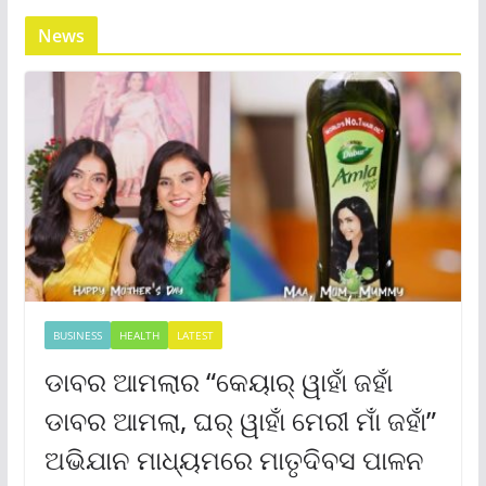
News
BUSINESS
HEALTH
LATEST
ଡାବର ଆମଲାର “କେୟାର୍ ୱାହାଁ ଜହାଁ
ଡାବର ଆମଲା, ଘର୍ ୱାହାଁ ମେରୀ ମାଁ ଜହାଁ”
ଅଭିଯାନ ମାଧ୍ୟମରେ ମାତୃଦିବସ ପାଳନ