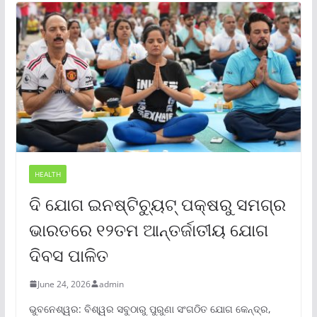
HEALTH
ଦି ଯୋଗ ଇନଷ୍ଟିଚ୍ୟୁଟ୍ ପକ୍ଷରୁ ସମଗ୍ର
ଭାରତରେ ୧୨ତମ ଆନ୍ତର୍ଜାତୀୟ ଯୋଗ
ଦିବସ ପାଳିତ
June 24, 2026
admin
ଭୁବନେଶ୍ୱର: ବିଶ୍ୱର ସବୁଠାରୁ ପୁରୁଣା ସଂଗଠିତ ଯୋଗ କେନ୍ଦ୍ର,