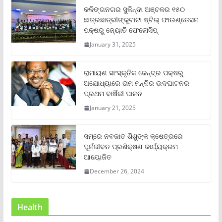
କଳିଙ୍ଗନଗର ସୁକିନ୍ଦା ଅଞ୍ଚଳର ୧୫୦
ଛାତ୍ରଛାତ୍ରୀଙ୍କୁଟାଟା ଷ୍ଟିଲ୍ ଫାଉଣ୍ଡେସନ
ପକ୍ଷରୁ ଜ୍ୟୋତି ଫେଲୋସିପ୍‌
January 31, 2025
ରାମାୟଣ ସାଂସ୍କୃତିକ କେନ୍ଦ୍ର ପକ୍ଷରୁ
ଅଯୋଧ୍ୟାରେ ରାମ ମନ୍ଦିର ଉଦଘାଟନର
ପ୍ରଥମ ବାର୍ଷିକୀ ପାଳନ
January 21, 2025
ସମ୍‌ରେ ନବଜାତ ଶିଶୁଙ୍କ କ୍ଷେତ୍ରରେ
ପୁର୍ନଜୀବନ ପ୍ରଶିକ୍ଷଣ କାର୍ଯ୍ୟକ୍ରମ
ଆୟୋଜିତ
December 26, 2024
Health