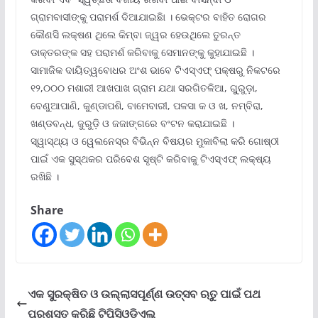
ଗ୍ରାମବାସୀଙ୍କୁ ପରାମର୍ଶ ଦିଆଯାଇଛିା । ଭେକ୍ଟର ବାହିତ ରୋଗର
କୌଣସିି ଲକ୍ଷଣ ଥିଲେ କିମ୍ବା ଜ୍ୱର ହେଉଥିଲେ ତୁରନ୍ତ
ଡାକ୍ତରଙ୍କ ସହ ପରାମର୍ଶ କରିବାକୁ ସେମାନଙ୍କୁ କୁହାଯାଇଛି ।
ସାମାଜିକ ଦାୟିତ୍ୱବୋଧର ଅଂଶ ଭାବେ ଟିଏସ୍‌ଏଫ୍ ପକ୍ଷରୁ ନିକଟରେ
୧୨,୦୦୦ ମଶାରୀ ଆଖପାଖ ଗ୍ରାମ ଯଥା ସରଗିତଳିଆ, ଗୁୁରୁଡ଼ା,
ବେଣୁଆପାଣି, କୁଣ୍ଡାପଶି, ବାମେବାରୀ, ପଳସା କ ଓ ଖ, ନମ୍ବିରା,
ଖଣ୍ଡବନ୍ଧ, ଜୁରୁଡ଼ି ଓ ଜଜାଙ୍ଗରେ ବଂଟନ କରାଯାଇଛି ।
ସ୍ୱାସ୍ଥ୍ୟ ଓ ୱେଲନେସ୍‌ର ବିଭିନ୍ନ ବିଷୟର ମୁକାବିଲା କରି ଗୋଷ୍ଠୀ
ପାଇଁ ଏକ ସୁସ୍ଥକର ପରିବେଶ ସୃଷ୍ଟି କରିବାକୁ ଟିଏସ୍‌ଏଫ୍ ଲକ୍ଷ୍ୟ
ରଖିଛି ।
Share
ଏକ ସୁରକ୍ଷିତ ଓ ଉଲ୍ଲାସପୂର୍ଣ୍ଣ ଉତ୍ସବ ଋତୁ ପାଇଁ ପଥ
ପ୍ରଶସ୍ତ କରିଛି ଟିପିସିଓଡିଏଲ୍‌