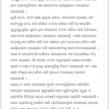
ଥିବା ଗ୍ରାମଗୁଡ଼ିକରେ ଏକ ସଚେତନତା କାର୍ଯ୍ୟକ୍ରମ ଆୟୋଜନ
କରାଯାଇଛ଼ି ।
ଧୂଆଁ ଦେବା, ଆଂଟି-ଲାର୍ଭା ସ୍ପ୍ରେ କରିବା, ସାର୍ବଜନୀନ ଘୋଷଣା ଏବଂ
ଡେଙ୍ଗୁକୁ ନେଇ କ’ଣ କରିବେ ଓ କ’ଣ କରିବେ ନାହିଁ ସେ ସମ୍ପର୍କିତ
ଗୁରୁତ୍ୱପୂର୍ଣ୍ଣ ସୂଚନା ଥିବା ଲିଫ୍‌ଲେଟ୍ ବଂଟନ କରିବା ଆଦି ଜରିଆରେ
ସଚେତନତା କାର୍ଯ୍ୟକ୍ରମ ଆୟୋଜନ କରାଯାଇଛ଼ି । ଲାର୍ଭା ପ୍ରଜନନର
ଉତ୍ସକୁ କମ୍ କରିବା ଲାଗି ଘର ପାଖରେ ଥିବା ଉତ୍ସ କମ୍ କରିବା ଭଳି
କାର୍ଯ୍ୟକ୍ରମ ଆୟୋଜନ କରି ଲୋକମାନଙ୍କୁ ସଚେତନତା କରାଯାଇଛି ।
ଆଶା ଓ ଅଙ୍ଗନବାଡ଼ି କର୍ମୀଙ୍କ ସହଯୋଗରେ ଏକ ଉତ୍ସର୍ଗୀକୃତ ଟିମ୍
ଗଠନ କରାଯାଇ ଏହି ସମସ୍ତ ଅଂଳଚ ସମୁଦାୟରେ ସମ୍ବେଦନଶୀଳ
ସ୍ଥାନ ଓ ମଶା ବଂଶ ବୃଦ୍ଧି ସ୍ଥଳଗୁଡ଼ିକୁ ଚିହ୍ନଟ କରାଯାଇଛି ଏବଂ ମଶା
ଲାର୍ଭା ସଂଖ୍ୟା କମ୍ କରିବା ଲାଗି ତୁରନ୍ତ ପଦକ୍ଷେପ ଗ୍ରହଣ
କରାଯାଇଛି ।
ଯୋଡ଼ା ଓ ଏହାର ଆଖପାଖର ଦୁର୍ଗମ ଅଂଚଳଗୁଡ଼ିକରେ ପରିଚାଳିତ
ହେଉଥିବା ଭ୍ରାମ୍ୟମାଣ ସ୍ୱାସ୍ଥ୍ୟ ସେବା ୟୁନିଟ୍‌ଗୁଡ଼ିକ ଜ୍ୱର ଓ
ପ୍ରାଥମିକ ଚିକିତ୍ସା ପାଇର୍ ଗୋଷ୍ଠୀ ସମୁଦାୟର ସ୍କ୍ରିନିଂ କରାଯାଇଛି ।
ରୋଗ ବ୍ୟାପିବାକୁ ରୋକିବା ଲାଗି ପ୍ରତିଷେଧମୂଳକ ପଦକ୍ଷେପ ଗ୍ରହଣ
କରିବା ଏବଂ ସ୍ୱଚ୍ଛତା ବଜାୟ ରଖିବା ପାଇଁ ବାସିନ୍ଦା ଓ