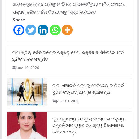
ସାନ୍ତାକ୍ରୁଜ୍ (ମୁମ୍ବାଇ) ସ୍ଥିତ ‘ଦି ଯୋଗ ଇନଷ୍ଟିଚ୍ୟୁଟ୍‌’ (ଟିୱାଇଆଇ),
ପକ୍ଷରୁ ଚଳିତ ବର୍ଷର ବିଷୟବସ୍ତୁ “ସୁସ୍ଥ ବାର୍ଦ୍ଧକ୍ୟ
Share
ଟାଟା ଷ୍ଟିଲ୍‌ କଳିଙ୍ଗନଗର ପକ୍ଷରୁ ମେଗା ରକ୍ତଦାନ ଶିବିରରେ ୨୮୦
ୟୁନିଟ୍‌ ରକ୍ତ ସଂଗୃହୀତ
June 19, 2026
ଟାଟା ଏଆଇଜି ପକ୍ଷରୁ ମେଡିକେୟାର ରିଜର୍ଭ
ସୁପର ଟପ୍‌-ଅପ୍ ପ୍ଲାନ୍‌ର ଶୁଭାରମ୍ଭ
June 10, 2026
ମୁଖ ସ୍ୱାସ୍ଥ୍ୟ ଓ ତ୍ୱଚା ସମସ୍ୟାର ଅଦୃଶ୍ୟ
ସମ୍ପର୍କ :ପ୍ରଖ୍ୟାତ ସ୍ୱାସ୍ଥ୍ୟ ବିଶେଷଜ୍ଞ ଡା.
ସୋନିଆ ଦତ୍ତ