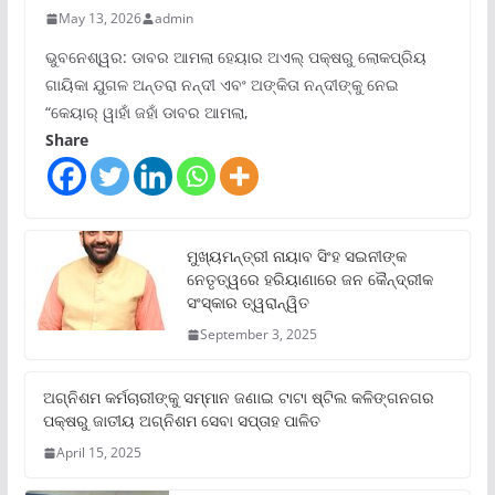
May 13, 2026
admin
ଭୁବନେଶ୍ୱର: ଡାବର ଆମଲା ହେୟାର ଅଏଲ୍ ପକ୍ଷରୁ ଲୋକପ୍ରିୟ
ଗାୟିକା ଯୁଗଳ ଅନ୍ତରା ନନ୍ଦୀ ଏବଂ ଅଙ୍କିତା ନନ୍ଦୀଙ୍କୁ ନେଇ
“କେୟାର୍ ୱାହାଁ ଜହାଁ ଡାବର ଆମଲା,
Share
ମୁଖ୍ୟମନ୍ତ୍ରୀ ନାୟାବ ସିଂହ ସଇନୀଙ୍କ
ନେତୃତ୍ୱରେ ହରିୟାଣାରେ ଜନ କୈନ୍ଦ୍ରୀକ
ସଂସ୍କାର ତ୍ୱରାନ୍ୱିତ
September 3, 2025
ଅଗ୍ନିଶମ କର୍ମଚାରୀଙ୍କୁ ସମ୍ମାନ ଜଣାଇ ଟାଟା ଷ୍ଟିଲ କଳିଙ୍ଗନଗର
ପକ୍ଷରୁ ଜାତୀୟ ଅଗ୍ନିଶମ ସେବା ସପ୍ତାହ ପାଳିତ
April 15, 2025