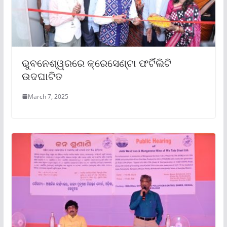
ଭୁବନେଶ୍ୱରରେ କ୍ରେସେଣ୍ଟା ଫର୍ଟିଲିଟି
ଉଦଘାଟିତ
March 7, 2025