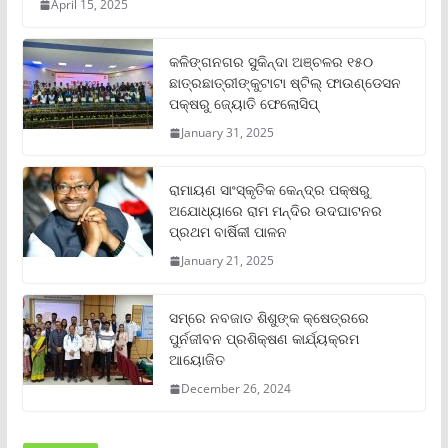
April 15, 2025
କଳିଙ୍ଗନଗର ସୁକିନ୍ଦା ଅଞ୍ଚଳର ୧୫୦
ଛାତ୍ରଛାତ୍ରୀଙ୍କୁଟାଟା ଷ୍ଟିଲ୍ ଫାଉଣ୍ଡେସନ
ପକ୍ଷରୁ ଜ୍ୟୋତି ଫେଲୋସିପ୍‌
January 31, 2025
ରାମାୟଣ ସାଂସ୍କୃତିକ କେନ୍ଦ୍ର ପକ୍ଷରୁ
ଅଯୋଧ୍ୟାରେ ରାମ ମନ୍ଦିର ଉଦଘାଟନର
ପ୍ରଥମ ବାର୍ଷିକୀ ପାଳନ
January 21, 2025
ସମ୍‌ରେ ନବଜାତ ଶିଶୁଙ୍କ କ୍ଷେତ୍ରରେ
ପୁର୍ନଜୀବନ ପ୍ରଶିକ୍ଷଣ କାର୍ଯ୍ୟକ୍ରମ
ଆୟୋଜିତ
December 26, 2024