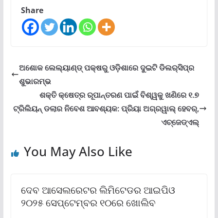
Share
ଅଶୋକ ଲେଲ୍ୟାଣ୍ଡ୍ ପକ୍ଷରୁ ଓଡ଼ିଶାରେ ଦୁଇଟି ଡିଲର୍‌ସିପ୍‌ର
ଶୁଭାରମ୍ଭ
ଶକ୍ତି କ୍ଷେତ୍ର ରୂପାନ୍ତରଣ ପାଇଁ ବିଶ୍ୱକୁ ଖଣିରେ ୧.୭
ଟ୍ରିଲିୟନ୍ ଡଲାର ନିବେଶ ଆବଶ୍ୟକ: ପ୍ରିୟା ଅଗ୍ରୱାଲ୍ ହେବର୍‌,
ଏଚ୍‌ଜେଡ୍‌ଏଲ୍‌
You May Also Like
ଦେବ ଆସେଲରେଟର ଲିମିଟେଡର ଆଇପିଓ
୨୦୨୫ ସେପ୍ଟେମ୍ବର ୧୦ରେ ଖୋଲିବ