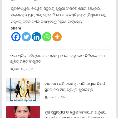
ଭୁବନେଶ୍ୱର: ବିଶ୍ୱର ସବୁଠାରୁ ପୁରୁଣା ସଂଗଠିତ ଯୋଗ କେନ୍ଦ୍ର,
ସାନ୍ତାକ୍ରୁଜ୍ (ମୁମ୍ବାଇ) ସ୍ଥିତ ‘ଦି ଯୋଗ ଇନଷ୍ଟିଚ୍ୟୁଟ୍‌’ (ଟିୱାଇଆଇ),
ପକ୍ଷରୁ ଚଳିତ ବର୍ଷର ବିଷୟବସ୍ତୁ “ସୁସ୍ଥ ବାର୍ଦ୍ଧକ୍ୟ
Share
ଟାଟା ଷ୍ଟିଲ୍‌ କଳିଙ୍ଗନଗର ପକ୍ଷରୁ ମେଗା ରକ୍ତଦାନ ଶିବିରରେ ୨୮୦
ୟୁନିଟ୍‌ ରକ୍ତ ସଂଗୃହୀତ
June 19, 2026
ଟାଟା ଏଆଇଜି ପକ୍ଷରୁ ମେଡିକେୟାର ରିଜର୍ଭ
ସୁପର ଟପ୍‌-ଅପ୍ ପ୍ଲାନ୍‌ର ଶୁଭାରମ୍ଭ
June 10, 2026
ମୁଖ ସ୍ୱାସ୍ଥ୍ୟ ଓ ତ୍ୱଚା ସମସ୍ୟାର ଅଦୃଶ୍ୟ
ସମ୍ପର୍କ :ପ୍ରଖ୍ୟାତ ସ୍ୱାସ୍ଥ୍ୟ ବିଶେଷଜ୍ଞ ଡା.