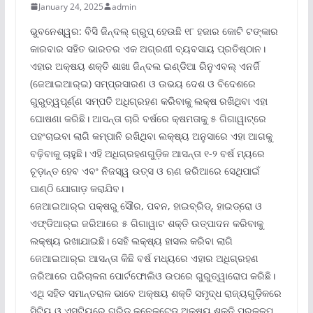
January 24, 2025
admin
ଭୁବନେଶ୍ୱର: ବିସି ଜିନ୍ଦଲ୍ ଗ୍ରୁପ୍ ହେଉଛି ୧୮ ହଜାର କୋଟି ଟଙ୍କାର
କାରବାର ସହିତ ଭାରତର ଏକ ଅଗ୍ରଣୀ ବ୍ୟବସାୟ ପ୍ରତିଷ୍ଠାନ।
ଏହାର ଅକ୍ଷୟ ଶକ୍ତି ଶାଖା ଜିନ୍ଦଲ ଇଣ୍ଡିଆ ରିନୁଏବଲ୍ ଏନର୍ଜି
(ଜେଆଇଆର୍‌ଇ) ସମ୍ପ୍ରସାରଣ ଓ ଉଭୟ ଦେଶ ଓ ବିଦେଶରେ
ଗୁରୁତ୍ୱପୂର୍ଣ୍ଣ ସମ୍ପତି ଅଧିଗ୍ରହଣ କରିବାକୁ ଲକ୍ଷ ରଖିଥିବା ଏହା
ଘୋଷଣା କରିଛି। ଆସନ୍ତା ଚାରି ବର୍ଷରେ କ୍ଷମତାକୁ ୫ ଗିଗାୱାଟ୍‌ରେ
ପହଂଚାଇବା ଲାଗି କମ୍ପାନି ରଖିଥିବା ଲକ୍ଷ୍ୟ ଅନୁସାରେ ଏହା ଆଗକୁ
ବଢ଼ିବାକୁ ଚାହୁଛି। ଏହି ଅଧିଗ୍ରହଣଗୁଡ଼ିକ ଆସନ୍ତା ୧-୨ ବର୍ଷ ମ୍ୟରେ
ଚୂଡ଼ାନ୍ତ ହେବ ଏବଂ ନିଜସ୍ୱ ଉତ୍ସ ଓ ଋଣ ଜରିଆରେ ସେଥିପାଇଁ
ପାଣ୍ଠି ଯୋଗାଡ଼ କରାଯିବ।
ଜେଆଇଆର୍‌ଇ ପକ୍ଷରୁ ସୌର, ପବନ, ହାଇବ୍ରିଡ୍‌, ହାଇଡ୍ରୋ ଓ
ଏଫ୍‌ଡିଆର୍‌ଇ ଜରିଆରେ ୫ ଗିଗାୱାଟ ଶକ୍ତି ଉତ୍ପାଦନ କରିବାକୁ
ଲକ୍ଷ୍ୟ ରଖାଯାଇଛି। ସେହି ଲକ୍ଷ୍ୟ ହାସଲ କରିବା ଲାଗି
ଜେଆଇଆର୍‌ଇ ଆସନ୍ତା କିଛି ବର୍ଷ ମଧ୍ୟରେ ଏହାର ଅଧିଗ୍ରହଣ
ଜରିଆରେ ପରିଚାଳନା ପୋର୍ଟଫୋଲିଓ ଉପରେ ଗୁରୁତ୍ୱାରୋପ କରିଛି।
ଏଥି ସହିତ ସମାନ୍ତରାଳ ଭାବେ ଅକ୍ଷୟ ଶକ୍ତି ସମୃଦ୍ଧ ରାଜ୍ୟଗୁଡ଼ିକରେ
ସିଟିୟୁ ଓ ଏସ୍‌ଟିୟୁରେ ଗ୍ରି୍‌ଡ୍ କନେକ୍ଟେଡ୍ ଅକ୍ଷୟ ଶକ୍ତି ପ୍ରକଳ୍ପ