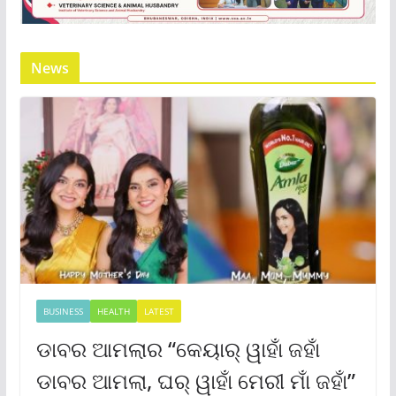
News
BUSINESS
HEALTH
LATEST
ଡାବର ଆମଲାର “କେୟାର୍ ୱାହାଁ ଜହାଁ
ଡାବର ଆମଲା, ଘର୍ ୱାହାଁ ମେରୀ ମାଁ ଜହାଁ”