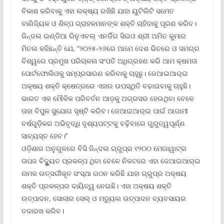
ବିକାଶ କରିବାକୁ ଏହା ଲକ୍ଷ୍ୟ ରଖିଛି ଯାହା ୟୁଟିଲିଟି ସମେତ
ବାଣିଜ୍ୟିକ ଓ ଶିଳ୍ପ ଗ୍ରାହକମାନଙ୍କ ଶକ୍ତି ଚାହିଦାକୁ ପୂରଣ କରିବ।
ଜିନ୍ଦଲ ଇଣ୍ଡିଆ ରିନୁଏବଲ୍ ଏନର୍ଜିର ସିଇଓ ଶ୍ରୀ ଅମିତ କୁମାର
ମିତଲ କହିଛନ୍ତି ଯେ, “୨୦୨୫-୨୬ରେ ଆମେ ଦେଶ ଭିତରେ ଓ ସମଗ୍ର
ବିଶ୍ୱରେ ପ୍ରମୁଖ ପରିଚାଳନା ସଂପତି ଅଧିଗ୍ରହଣ କରି ଆମ କ୍ଷମତା
ପୋର୍ଟଫୋଲିଓକୁ ସମ୍ପ୍ରସାରଣ କରିବାକୁ ଚାହୁଛୁ। ଜେଆଇଆର୍‌ଇ
ଅକ୍ଷୟ ଶକ୍ତି କ୍ଷେତ୍ରରେ ଏହାର ଉପସ୍ଥିତି ବଢାଇବାକୁ ଚାହୁଛି।
ଭାରତ ଏକ ମୌଳିକ ପରିବର୍ତନ ଆଡ଼କୁ ଅଗ୍ରସର ହେଉଥିବା ବେଳେ
ତାହା ବିପୁଳ ସୁଯୋଗ ସୃଷ୍ଟି କରିବ। ଜେଆଇଆର୍‌ଇ ପାଇଁ ଆଗାମୀ
ବର୍ଷଗୁଡ଼ିକର ଅଭିବୃଦ୍ଧି ଦୃଶ୍ୟପଟ୍ଟକୁ ବଢ଼ିବାରେ ଗୁରୁତ୍ୱପୂର୍ଣ୍ଣ
ସାବ୍ୟସ୍ତ ହେବ।’’
ଓଡ଼ିଶାର ଅନୁଗୁଳରେ ବିସି ଜିନ୍ଦଲ ଗ୍ରୁପ୍‌ର ୧୨୦୦ ମେଗାୱାଟ୍‌ର
ତାପଜ ବିଦୁୃୃ୍ୟତ ପ୍ରକଳ୍ପ ଥିବା ବେଳେ ନିକଟରେ ଏହା ଜେଆଇଆର୍‌ଇ
ନାମକ ଉତ୍ସର୍ଗୀକୃତ ସଂସ୍ଥା ଗଠନ କରିଛି ଯାହା ଗ୍ରୁପ୍‌ର ଅକ୍ଷୟ
ଶକ୍ତି ପ୍ରକଳ୍ପର ଦାୟିତ୍ୱ ନେଇଛି। ଏହା ଅକ୍ଷୟ ଶକ୍ତି
ଉତ୍ପାଦନ, ସୋଲାର ସେଲ୍ ଓ ମଡ୍ୟୁଲ ଉତ୍ପାଦନ ବ୍ୟବସାୟର
ତଦାରଖ କରିବ।