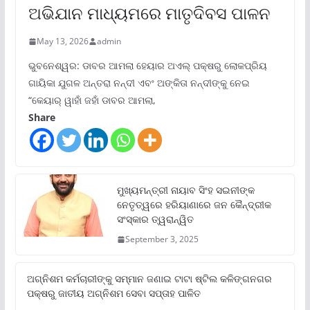
ଅଭିଯାନ ମାଧ୍ୟମରେ ମାତୃଦିବସ ପାଳନ
May 13, 2026
admin
ଭୁବନେଶ୍ୱର: ଡାବର ଆମଲା ହେୟାର ଅଏଲ୍ ପକ୍ଷରୁ ଲୋକପ୍ରିୟ
ଗାୟିକା ଯୁଗଳ ଅନ୍ତରା ନନ୍ଦୀ ଏବଂ ଅଙ୍କିତା ନନ୍ଦୀଙ୍କୁ ନେଇ
“କେୟାର୍ ୱାହାଁ ଜହାଁ ଡାବର ଆମଲା,
Share
ମୁଖ୍ୟମନ୍ତ୍ରୀ ନାୟାବ ସିଂହ ସଇନୀଙ୍କ
ନେତୃତ୍ୱରେ ହରିୟାଣାରେ ଜନ କୈନ୍ଦ୍ରୀକ
ସଂସ୍କାର ତ୍ୱରାନ୍ୱିତ
September 3, 2025
ଅଗ୍ନିଶମ କର୍ମଚାରୀଙ୍କୁ ସମ୍ମାନ ଜଣାଇ ଟାଟା ଷ୍ଟିଲ କଳିଙ୍ଗନଗର
ପକ୍ଷରୁ ଜାତୀୟ ଅଗ୍ନିଶମ ସେବା ସପ୍ତାହ ପାଳିତ