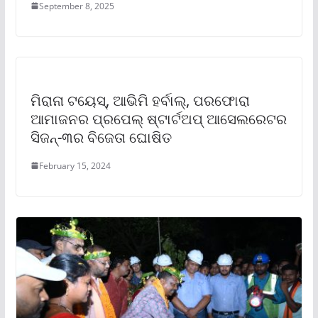
September 8, 2025
ମିରାନା ଟୟେସ୍‌, ଆଭିମି ହର୍ବାଲ୍‌, ପରଫୋରା
ଆମାଜନର ପ୍ରପେଲ୍ ଷ୍ଟାର୍ଟଅପ୍ ଆସେଲରେଟର
ସିଜନ୍‌-୩ର ବିଜେତା ଘୋଷିତ
February 15, 2024