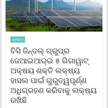
BUSINESS
ବିସି ଜିନ୍ଦଲ୍ ଗ୍ରୁପ୍‌ର
ଜେଆଇଆର୍‌ଇ ୫ ଗିଗାୱାଟ୍
ଅକ୍ଷୟ ଶକ୍ତି ଲକ୍ଷ୍ୟ
ହାସଲ ପାଇଁ ଗୁରୁତ୍ୱପୂର୍ଣ୍ଣ
ଅଧିଗ୍ରହଣ କରିବାକୁ ଲକ୍ଷ୍ୟ
ରଖିଛି