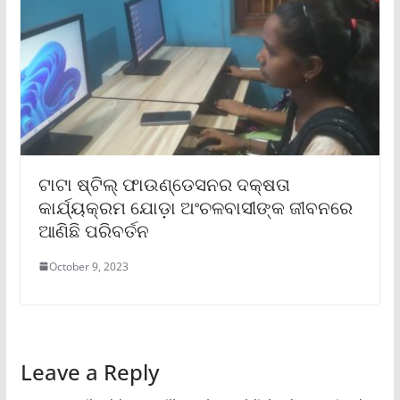
ଟାଟା ଷ୍ଟିଲ୍ ଫାଉଣ୍ଡେସନର ଦକ୍ଷତା
କାର୍ଯ୍ୟକ୍ରମ ଯୋଡ଼ା ଅଂଚଳବାସୀଙ୍କ ଜୀବନରେ
ଆଣିଛି ପରିବର୍ତନ
October 9, 2023
Leave a Reply