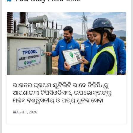
ଭାରତର ପ୍ରଥମ ୟୁଟିଲିଟି ଭାବେ ଡିଜିପିନ୍କୁ
ଆପଣାଇଲା ଟିପିସିଓଡିଏଲ, ଉପଭୋକ୍ତାଙ୍କୁ
ମିଳିବ ବିଶ୍ୱସନୀୟ ଓ ଅତ୍ୟାଧୁନିକ ସେବା
April 1, 2026