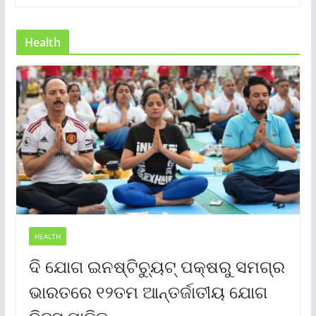
Health
HEALTH
ଦି ଯୋଗ ଇନଷ୍ଟିଚ୍ୟୁଟ୍ ପକ୍ଷରୁ ସମଗ୍ର
ଭାରତରେ ୧୨ତମ ଆନ୍ତର୍ଜାତୀୟ ଯୋଗ