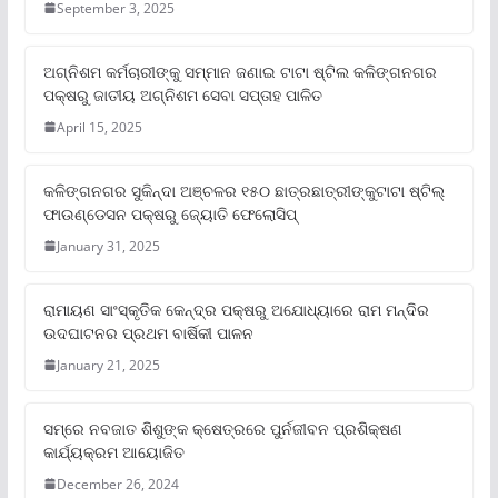
September 3, 2025
ଅଗ୍ନିଶମ କର୍ମଚାରୀଙ୍କୁ ସମ୍ମାନ ଜଣାଇ ଟାଟା ଷ୍ଟିଲ କଳିଙ୍ଗନଗର
ପକ୍ଷରୁ ଜାତୀୟ ଅଗ୍ନିଶମ ସେବା ସପ୍ତାହ ପାଳିତ
April 15, 2025
କଳିଙ୍ଗନଗର ସୁକିନ୍ଦା ଅଞ୍ଚଳର ୧୫୦ ଛାତ୍ରଛାତ୍ରୀଙ୍କୁଟାଟା ଷ୍ଟିଲ୍
ଫାଉଣ୍ଡେସନ ପକ୍ଷରୁ ଜ୍ୟୋତି ଫେଲୋସିପ୍‌
January 31, 2025
ରାମାୟଣ ସାଂସ୍କୃତିକ କେନ୍ଦ୍ର ପକ୍ଷରୁ ଅଯୋଧ୍ୟାରେ ରାମ ମନ୍ଦିର
ଉଦଘାଟନର ପ୍ରଥମ ବାର୍ଷିକୀ ପାଳନ
January 21, 2025
ସମ୍‌ରେ ନବଜାତ ଶିଶୁଙ୍କ କ୍ଷେତ୍ରରେ ପୁର୍ନଜୀବନ ପ୍ରଶିକ୍ଷଣ
କାର୍ଯ୍ୟକ୍ରମ ଆୟୋଜିତ
December 26, 2024