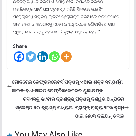
ଯତ୍ନକୁ ସନ୍ଧାନ କରିବା ଓ ଯୋଡ଼ି ହେବା ନିମନ୍ତେ ବରିଷ୍ଠ
ନାଗରିକଙ୍କ ପାଇଁ ପଥ ପ୍ରଶସ୍ତ କରିଛି ସିଲଭର ଲାଇନିଂ
ପ୍ରୋଗ୍ରାମ୍‌। ସିଲ୍‌ଭର୍ ଲାଇନିଂ ପ୍ରୋଗ୍ରାମ ଜରିଆରେ ବରିଷ୍ଠମାନେ
ଆମ ସେବା ଓ ସମାଧାନକୁ ସହଜରେ ଅନୁସନ୍ଧାନ କରିପାରିବେ ଯାହା
ଦ୍ୱାରା ସେମାନଙ୍କୁ ସହଯୋଗ ମିଳୁଥିବା ଅନୁଭବ ହେବ।’’
Share
ଗୋଦରେଜ ରେଫ୍ରିଜରେଟର୍ସ ପକ୍ଷରୁ ଏଆଇ ଶକ୍ତି ସମ୍ପର୍ଣ୍ଣ
ସାଇଡ-ବାଏ-ସାଇଠ ରେଫ୍ରିଜରେଟରର ଶୁଭାରମ୍ଭ
ଟିସିଏସ୍‌କୁ କାଂଟାର ବ୍ରାଣ୍ଡ୍‌ଜ୍ ପକ୍ଷରୁ ବିଶ୍ୱର ଅନ୍ୟତମ
ଶ୍ରେଷ୍ଠ ୫୦ ବ୍ରାଣ୍ଡ୍ ମାନ୍ୟତା, ବ୍ରାଣ୍ଡ୍ ମୂଲ୍ୟ ୨୮% ବୃଦ୍ଧି
ପାଇ ୫୭.୩ ବିଲିଅନ୍ ଡଲାର
You May Also Like