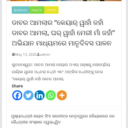
BUSINESS
HEALTH
LATEST
ଡାବର ଆମଲାର “କେୟାର୍ ୱାହାଁ ଜହାଁ
ଡାବର ଆମଲା, ଘର୍ ୱାହାଁ ମେରୀ ମାଁ ଜହାଁ”
ଅଭିଯାନ ମାଧ୍ୟମରେ ମାତୃଦିବସ ପାଳନ
May 13, 2026
admin
ଭୁବନେଶ୍ୱର: ଡାବର ଆମଲା ହେୟାର ଅଏଲ୍ ପକ୍ଷରୁ ଲୋକପ୍ରିୟ
ଗାୟିକା ଯୁଗଳ ଅନ୍ତରା ନନ୍ଦୀ ଏବଂ ଅଙ୍କିତା ନନ୍ଦୀଙ୍କୁ ନେଇ
“କେୟାର୍ ୱାହାଁ ଜହାଁ ଡାବର ଆମଲା,
Share
ମୁଖ୍ୟମନ୍ତ୍ରୀ ନାୟାବ ସିଂହ ସଇନୀଙ୍କ ନେତୃତ୍ୱରେ ହରିୟାଣାରେ ଜନ
କୈନ୍ଦ୍ରୀକ ସଂସ୍କାର ତ୍ୱରାନ୍ୱିତ