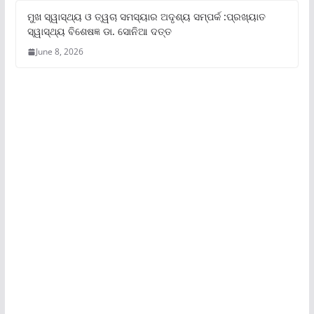
ମୁଖ ସ୍ୱାସ୍ଥ୍ୟ ଓ ତ୍ୱଚା ସମସ୍ୟାର ଅଦୃଶ୍ୟ ସମ୍ପର୍କ :ପ୍ରଖ୍ୟାତ
ସ୍ୱାସ୍ଥ୍ୟ ବିଶେଷଜ୍ଞ ଡା. ସୋନିଆ ଦତ୍ତ
June 8, 2026