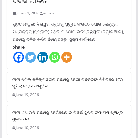
ଦିବସ ପାଳିତ
June 24, 2026
admin
ଭୁବନେଶ୍ୱର: ବିଶ୍ୱର ସବୁଠାରୁ ପୁରୁଣା ସଂଗଠିତ ଯୋଗ କେନ୍ଦ୍ର,
ସାନ୍ତାକ୍ରୁଜ୍ (ମୁମ୍ବାଇ) ସ୍ଥିତ ‘ଦି ଯୋଗ ଇନଷ୍ଟିଚ୍ୟୁଟ୍‌’ (ଟିୱାଇଆଇ),
ପକ୍ଷରୁ ଚଳିତ ବର୍ଷର ବିଷୟବସ୍ତୁ “ସୁସ୍ଥ ବାର୍ଦ୍ଧକ୍ୟ
Share
ଟାଟା ଷ୍ଟିଲ୍‌ କଳିଙ୍ଗନଗର ପକ୍ଷରୁ ମେଗା ରକ୍ତଦାନ ଶିବିରରେ ୨୮୦
ୟୁନିଟ୍‌ ରକ୍ତ ସଂଗୃହୀତ
June 19, 2026
ଟାଟା ଏଆଇଜି ପକ୍ଷରୁ ମେଡିକେୟାର ରିଜର୍ଭ ସୁପର ଟପ୍‌-ଅପ୍ ପ୍ଲାନ୍‌ର
ଶୁଭାରମ୍ଭ
June 10, 2026