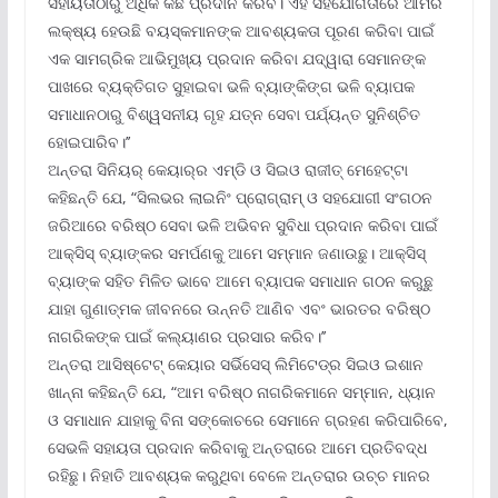
ସହାୟତାଠାରୁ ଅଧିକ କିଛି ପ୍ରଦାନ କରିବ। ଏହି ସହଯୋଗିତାରେ ଆମର
ଲକ୍ଷ୍ୟ ହେଉଛି ବୟସ୍କମାନଙ୍କ ଆବଶ୍ୟକତା ପୂରଣ କରିବା ପାଇଁ
ଏକ ସାମଗ୍ରିକ ଆଭିମୁଖ୍ୟ ପ୍ରଦାନ କରିବା ଯଦ୍ୱାରା ସେମାନଙ୍କ
ପାଖରେ ବ୍ୟକ୍ତିଗତ ସୁହାଇବା ଭଳି ବ୍ୟାଙ୍କିଙ୍ଗ ଭଳି ବ୍ୟାପକ
ସମାଧାନଠାରୁ ବିଶ୍ୱସନୀୟ ଗୃହ ଯତ୍ନ ସେବା ପର୍ଯ୍ୟନ୍ତ ସୁନିଶ୍ଚିତ
ହୋଇପାରିବ।’’
ଅନ୍ତରା ସିନିୟର୍ କେୟାର୍‌ର ଏମ୍‌ଡି ଓ ସିଇଓ ରାଜୀତ୍ ମେହେଟ୍ଟା
କହିଛନ୍ତି ଯେ, “ସିଲଭର ଲାଇନିଂ ପ୍ରୋଗ୍ରାମ୍ ଓ ସହଯୋଗୀ ସଂଗଠନ
ଜରିଆରେ ବରିଷ୍ଠ ସେବା ଭଳି ଅଭିବନ ସୁବିଧା ପ୍ରଦାନ କରିବା ପାଇଁ
ଆକ୍ସିସ୍ ବ୍ୟାଙ୍କର ସମର୍ପଣକୁ ଆମେ ସମ୍ମାନ ଜଣାଉଛୁ। ଆକ୍ସିସ୍
ବ୍ୟାଙ୍କ ସହିତ ମିଳିତ ଭାବେ ଆମେ ବ୍ୟାପକ ସମାଧାନ ଗଠନ କରୁଛୁ
ଯାହା ଗୁଣାତ୍ମକ ଜୀବନରେ ଉନ୍ନତି ଆଣିବ ଏବଂ ଭାରତର ବରିଷ୍ଠ
ନାଗରିକଙ୍କ ପାଇଁ କଲ୍ୟାଣର ପ୍ରସାର କରିବ।’’
ଅନ୍ତରା ଆସିଷ୍ଟେଟ୍ କେୟାର ସର୍ଭିସେସ୍ ଲିମିଟେଡ୍‌ର ସିଇଓ ଇଶାନ
ଖାନ୍ନା କହିଛନ୍ତି ଯେ, “ଆମ ବରିଷ୍ଠ ନାଗରିକମାନେ ସମ୍ମାନ, ଧ୍ୟାନ
ଓ ସମାଧାନ ଯାହାକୁ ବିନା ସଙ୍କୋଚରେ ସେମାନେ ଗ୍ରହଣ କରିପାରିବେ,
ସେଭଳି ସହାୟତା ପ୍ରଦାନ କରିବାକୁ ଅନ୍ତରାରେ ଆମେ ପ୍ରତିବଦ୍ଧ
ରହିଛୁ। ନିହାତି ଆବଶ୍ୟକ କରୁଥିବା ବେଳେ ଅନ୍ତରାର ଉଚ୍ଚ ମାନର