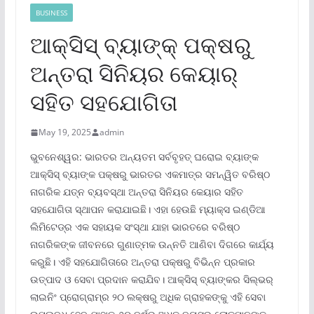
BUSINESS
ଆକ୍ସିସ୍ ବ୍ୟାଙ୍କ୍ ପକ୍ଷରୁ
ଅନ୍ତରା ସିନିୟର କେୟାର୍
ସହିତ ସହଯୋଗିତା
May 19, 2025
admin
ଭୁବନେଶ୍ୱର: ଭାରତର ଅନ୍ୟତମ ସର୍ବବୃହତ୍ ଘରୋଇ ବ୍ୟାଙ୍କ
ଆକ୍ସିସ୍ ବ୍ୟାଙ୍କ ପକ୍ଷରୁ ଭାରତର ଏକମାତ୍ର ସମନ୍ୱିତ ବରିଷ୍ଠ
ନାଗରିକ ଯତ୍ନ ବ୍ୟବସ୍ଥା ଅନ୍ତରା ସିନିୟର କେୟାର ସହିତ
ସହଯୋଗିତା ସ୍ଥାପନ କରାଯାଇଛି। ଏହା ହେଉଛି ମ୍ୟାକ୍ସ ଇଣ୍ଡିଆ
ଲିମିଟେଡ୍‌ର ଏକ ସହାୟକ ସଂସ୍ଥା ଯାହା ଭାରତରେ ବରିଷ୍ଠ
ନାଗରିକଙ୍କ ଜୀବନରେ ଗୁଣାତ୍ମକ ଉନ୍ନତି ଆଣିବା ଦିଗରେ କାର୍ଯ୍ୟ
କରୁଛି। ଏହି ସହଯୋଗିତାରେ ଅନ୍ତରା ପକ୍ଷରୁ ବିଭିନ୍ନ ପ୍ରକାର
ଉତ୍ପାଦ ଓ ସେବା ପ୍ରଦାନ କରାଯିବ। ଆକ୍ସିସ୍ ବ୍ୟାଙ୍କର ସିଲ୍‌ଭର୍
ଲାଇନିଂ ପ୍ରୋଗ୍ରାମ୍‌ର ୨୦ ଲକ୍ଷରୁ ଅଧିକ ଗ୍ରାହକଙ୍କୁ ଏହି ସେବା