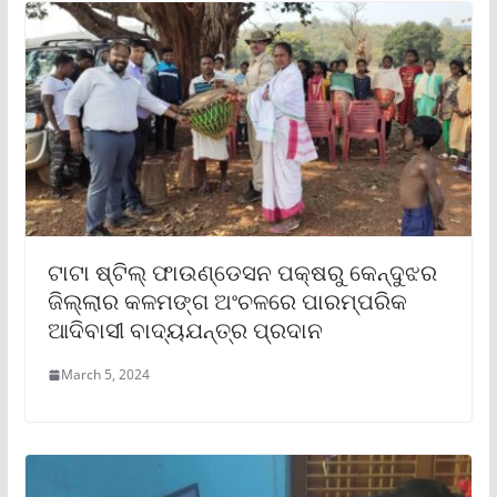
ଟାଟା ଷ୍ଟିଲ୍ ଫାଉଣ୍ଡେସନ ପକ୍ଷରୁ କେନ୍ଦୁଝର
ଜିଲ୍ଲାର କଳମଙ୍ଗ ଅଂଚଳରେ ପାରମ୍ପରିକ
ଆଦିବାସୀ ବାଦ୍ୟଯନ୍ତ୍ର ପ୍ରଦାନ
March 5, 2024