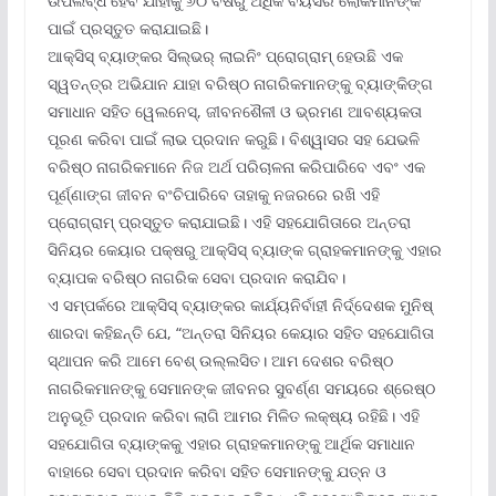
ଉପଲବ୍ଧ ହେବ ଯାହାକୁ ୬୦ ବର୍ଷରୁ ଅଧିକ ବୟସର ଲୋକମାନଙ୍କ
ପାଇଁ ପ୍ରସ୍ତୁତ କରାଯାଇଛି।
ଆକ୍ସିସ୍ ବ୍ୟାଙ୍କର ସିଲ୍‌ଭର୍ ଲାଇନିଂ ପ୍ରୋଗ୍ରାମ୍ ହେଉଛି ଏକ
ସ୍ୱତନ୍ତ୍ର ଅଭିଯାନ ଯାହା ବରିଷ୍ଠ ନାଗରିକମାନଙ୍କୁ ବ୍ୟାଙ୍କିଙ୍ଗ
ସମାଧାନ ସହିତ ୱେଲନେସ୍‌, ଜୀବନଶୈଳୀ ଓ ଭ୍ରମଣ ଆବଶ୍ୟକତା
ପୂରଣ କରିବା ପାଇଁ ଲାଭ ପ୍ରଦାନ କରୁଛି। ବିଶ୍ୱାସର ସହ ଯେଭଳି
ବରିଷ୍ଠ ନାଗରିକମାନେ ନିଜ ଅର୍ଥ ପରିଚାଳନା କରିପାରିବେ ଏବଂ ଏକ
ପୂର୍ଣ୍ଣାଙ୍ଗ ଜୀବନ ବଂଚିପାରିବେ ତାହାକୁ ନଜରରେ ରଖି ଏହି
ପ୍ରୋଗ୍ରାମ୍ ପ୍ରସ୍ତୁତ କରାଯାଇଛି। ଏହି ସହଯୋଗିତାରେ ଅନ୍ତରା
ସିନିୟର କେୟାର ପକ୍ଷରୁ ଆକ୍ସିସ୍ ବ୍ୟାଙ୍କ ଗ୍ରାହକମାନଙ୍କୁ ଏହାର
ବ୍ୟାପକ ବରିଷ୍ଠ ନାଗରିକ ସେବା ପ୍ରଦାନ କରାଯିବ।
ଏ ସମ୍ପର୍କରେ ଆକ୍ସିସ୍ ବ୍ୟାଙ୍କର କାର୍ଯ୍ୟନିର୍ବାହୀ ନିର୍ଦ୍ଦେଶକ ମୁନିଷ୍
ଶାରଦା କହିଛନ୍ତି ଯେ, “ଅନ୍ତରା ସିନିୟର କେୟାର ସହିତ ସହଯୋଗିତା
ସ୍ଥାପନ କରି ଆମେ ବେଶ୍ ଉଲ୍ଲସିତ। ଆମ ଦେଶର ବରିଷ୍ଠ
ନାଗରିକମାନଙ୍କୁ ସେମାନଙ୍କ ଜୀବନର ସୁବର୍ଣ୍ଣ ସମୟରେ ଶ୍ରେଷ୍ଠ
ଅନୁଭୂତି ପ୍ରଦାନ କରିବା ଲାଗି ଆମର ମିଳିତ ଲକ୍ଷ୍ୟ ରହିଛି। ଏହି
ସହଯୋଗିତା ବ୍ୟାଙ୍କକୁ ଏହାର ଗ୍ରାହକମାନଙ୍କୁ ଆର୍ଥିକ ସମାଧାନ
ବାହାରେ ସେବା ପ୍ରଦାନ କରିବା ସହିତ ସେମାନଙ୍କୁ ଯତ୍ନ ଓ