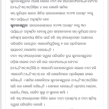
ଭୁବନେଶ୍ୱରର ଓଡ଼ିଶା ନାଭାଲ ଟାଟା ହକି ହାଇପରଫରମାନ୍ସ ସେଂଟର
(ଓଏନ୍‌ଟିଏଚ୍‌ଏଚ୍‌ପିସି)ର ୪ ଜଣ ଖେଳାଳି ସାମିଲ
ସବ୍‌-ଜୁନିୟର ଭାରତ ଶିବିର ରାଉରକେଲାରେ ୨୦୨୩ ଅଗଷ୍ଟ ୨୧ରୁ
୩୦ ପର୍ଯ୍ୟନ୍ତ ଅନୁଷ୍ଠିତ ହେବ
ଭୁବନେଶ୍ୱର
: ରାଉରକେଲାଠାରେ ୨୦୨୩ ଅଗଷ୍ଟ ୨୧ରୁ ୩୦
ପର୍ଯ୍ୟନ୍ତ ଅନୁଷ୍ଠିତ ହେବାକୁ ଥିବା ସମ୍ମାନଜନକ ସବ୍‌-ଜୁନିୟର (ଉପ-
କନିଷ୍ଠ) ଭାରତୀୟ ଶିବିର ପାଇଁ ହକି ଏସ୍ ଫାଉଣ୍ଡେସନ ଅଧୀନରେ
ପରିଚାଳିତ ହେଉଥିବା ଏକାଡେମିଗୁଡ଼ିକରୁ ୭ ଜଣ ପ୍ରତିଭାବାନ
କ୍ୟାଡେଟ୍ ମନୋନୀତ ହୋଇଛନ୍ତି ।
ଟାଟା ଏସ୍ ଫାଉଣ୍ଡେସନ ଦ୍ୱାରା ପରିଚାଳିତ ଦୁଇ ଭୁବନେଶ୍ୱରର
ଓଡ଼ିଶା ନାଭାଲ ଟାଟା ହକି ହାଇ ପରଫରମାନ୍ସ ସେଂଟର
(ଓଏନ୍‌ଟିଏଚ୍‌ଏଚ୍‌ପିସି) ଓ ଏକାଡେମି-ଜାମସେଦପୁରର ନାଭାଲ ଟାଟା ହକି
ଏକାଡେମି (ଏନ୍‌ଟିଏଚ୍‌ଏ) ରେ ଏହି ଖେଳାଳିମାନେ ପ୍ରଶିକ୍ଷଣ ହାସଲ
କରିଛନ୍ତି । ସାମିଲ ଖେଳାଳିଙ୍କ ଭୁବନେଶ୍ୱରର ଓଏନ୍‌ଟିଏଚ୍‌ଏଚ୍‌ପିସିର
ଚାରି ଜଣ ଖେଳାଳି ରହିଛନ୍ତି । ସେମାନେ ହେଉଛନ୍ତି ପ୍ରଦୀପ ମଣ୍ଡଳ,
ୟୋଜିନ୍ ମିଞ୍ଜ୍‌, ରୋହିତ କୁଲୁ ଓ ସୁରେଶ ଶର୍ମା ।
ହକି ଏସ୍ ଫାଉଣ୍ଡେସନ ମିଳିତ ଭାବେ ଟାଟା ଟ୍ରଷ୍ଟସ୍ ଓ ଟାଟା ଷ୍ଟିଲ୍
ଦ୍ୱାରା ପରିଚାଳିତ ହେଉଛି ।