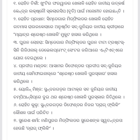
୧. ରୋହିତ ତିର୍କୀ: ଖୁଂଟିର ଫରୱାଡର ଖେଳାଳି ରୋହିତ ଜାତୀୟ ଉତ୍କର୍ଷ
କେନ୍ଦ୍ର ଲକ୍ଷ୍ନୌ ସ୍କଲାରସିପ (ବୃତି) ପାଇଁ ମନୋନୀତ ହୋଇଛନ୍ତି ।
୨. ରୋହିତ ପ୍ରଧାନ: ସିମ୍‌ଡେଗାର ମିଡ୍‌ଫିଲଡର ଖେଳାଳି ରୋହିତ
ଗତମାସ ରାଉରକେଲାରେ ଅନୁଷ୍ଠିତ ସବ୍‌-ଜୁନିୟର ଜାତୀୟ କ୍ରୀଡ଼ାରେ
“ମ୍ୟାଚ୍‌ର ଶ୍ରେଷ୍ଠ ଖେଳାଳି’ ମୁକୁଟ ହାସଲ କରିଥିଲେ ।
୩. ଘୁରନ ଲୋହରା: ସିମ୍‌ଡେଗାର ମିଡ୍‌ଫିଲ୍‌ଡର ଘୁରନ ଟାଟା ଟ୍ରଷ୍ଟସ୍‌-
ସିନି ରିଜିଓନାଲ୍ ଡେଭେଲପ୍‌ମେଂଟ୍ ସେଂଟର ଜରିଆରେ ଏନ୍‌ଟିଏଚ୍‌ଏରେ
ଯୋଗ ଦେଇଥିଲେ ।
୪. ପ୍ରଦୀପ ମଣ୍ଡଳ: ଆସାମର ଡିଫେଣ୍ଡର ପ୍ରଦୀପ ସବ୍‌-ଜୁନିୟର
ଜାତୀୟ ସେମିଫାଇନାଲ୍‌ରେ “ଶ୍ରେଷ୍ଠ ଖେଳାଳି ପୁରସ୍କାର’ ହାସଲ
କରିଥିଲେ ।
୫. ୟୋଜିନ୍ ମିଞ୍ଜ: ସୁନ୍ଦରଗଡ଼ର ଆଟାକ୍‌ର ସବ ଜୁନିୟର ଜାତୀୟ
ଚମ୍ପିଆନ୍‌ସିପ୍‌ରେ ଦୁଇ ଥର ଶ୍ରେଷ୍ଠ ଖେଳାଳି ପୁରସ୍କାର ଜିତିଥିଲେ ।
୬. ରୋହିତ କୁଲୁ: ସୁନ୍ଦରଗଡ଼ର ଡିଫେଣ୍ଡର ନିଜର ‘ଡ୍ରାଗ୍ ଫ୍ଲିକିଂ’
କୌଶଳ ପାଇଁ ପରିଚିତ ।
୭. ସୁରେଶ ଶର୍ମା: ମଣିପୁରର ମିଡ୍‌ଫିଲଡର ସୁରେଶଙ୍କ ସ୍ୱତନ୍ତ୍ରତା
ହେଉଛି ‘ଡ୍ରାଗ୍ ଫ୍ଲିକିଂ’ ।