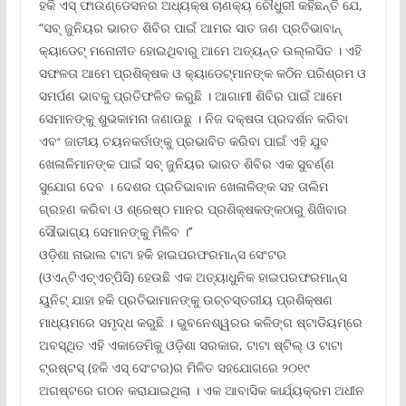
ହକି ଏସ୍ ଫାଉଣ୍ଡେସନର ଅଧ୍ୟକ୍ଷ ଚାଣକ୍ୟ ଚୌଧୁରୀ କହିଛନ୍ତି ଯେ,
“ସବ୍ ଜୁନିୟର ଭାରତ ଶିବିର ପାଇଁ ଆମର ସାତ ଜଣ ପ୍ରତିଭାବାନ୍
କ୍ୟାଡେଟ୍ ମନୋନୀତ ହୋଇଥିବାରୁ ଆମେ ଅତ୍ୟନ୍ତ ଉଲ୍ଲସିତ । ଏହି
ସଫଳତା ଆମେ ପ୍ରଶିକ୍ଷକ ଓ କ୍ୟାଡେଟ୍‌ମାନଙ୍କ କଠିନ ପରିଶ୍ରମ ଓ
ସମର୍ପଣ ଭାବକୁ ପ୍ରତିଫଳିତ କରୁଛି । ଆଗାମୀ ଶିବିର ପାଇଁ ଆମେ
ସେମାନଙ୍କୁ ଶୁଭକାମନା ଜଣାଉଛୁ । ନିଜ ଦକ୍ଷତା ପ୍ରଦର୍ଶନ କରିବା
ଏବଂ ଜାତୀୟ ଚୟନକର୍ତାଙ୍କୁ ପ୍ରଭାବିତ କରିବା ପାଇଁ ଏହି ଯୁବ
ଖେଳାଳିମାନଙ୍କ ପାଇଁ ସବ୍ ଜୁନିୟର ଭାରତ ଶିବିର ଏକ ସୁବର୍ଣ୍ଣ
ସୁଯୋଗ ଦେବ । ଦେଶର ପ୍ରତିଭାବାନ ଖେଳାଳିଙ୍କ ସହ ତାଲିମ
ଗ୍ରହଣ କରିବା ଓ ଶ୍ରେଷ୍ଠ ମାନର ପ୍ରଶିକ୍ଷକଙ୍କଠାରୁ ଶିଖିବାର
ସୌଭାଗ୍ୟ ସେମାନଙ୍କୁ ମିଳିବ ।’’
ଓଡ଼ିଶା ନାଭାଲ ଟାଟା ହକି ହାଇପରଫରମାନ୍ସ ସେଂଟର
(ଓଏନ୍‌ଟିଏଚ୍‌ଏଚ୍‌ପିସି) ହେଉଛି ଏକ ଅତ୍ୟାଧୁନିକ ହାଇପରଫରମାନ୍ସ
ୟୁନିଟ୍ ଯାହା ହକି ପ୍ରତିଭାମାନଙ୍କୁ ଉଚ୍ଚସ୍ତରୀୟ ପ୍ରଶିକ୍ଷଣ
ମାଧ୍ୟମରେ ସମୃଦ୍ଧ କରୁଛି । ଭୁବନେଶ୍ୱରର କଳିଙ୍ଗ ଷ୍ଟାଡିୟମ୍‌ରେ
ଅବସ୍ଥିତ ଏହି ଏକାଡେମିକୁ ଓଡ଼ିଶା ସରକାର, ଟାଟା ଷ୍ଟିଲ୍ ଓ ଟାଟା
ଟ୍ରଷ୍ଟସ୍ (ହକି ଏସ୍ ସେଂଟର)ର ମିଳିତ ସହଯୋଗରେ ୨୦୧୯
ଅଗଷ୍ଟରେ ଗଠନ କରାଯାଇଥିଲା । ଏକ ଆବାସିକ କାର୍ଯ୍ୟକ୍ରମ ଅଧୀନ