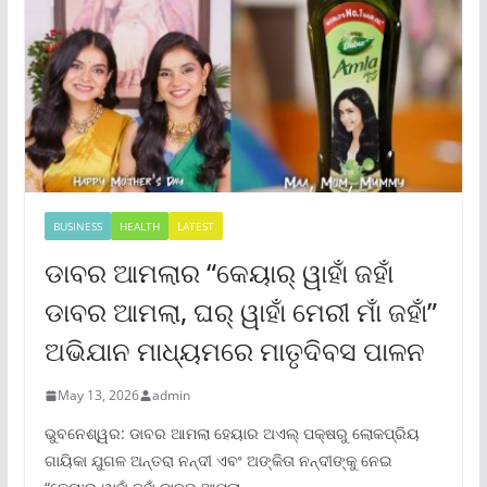
BUSINESS
HEALTH
LATEST
ଡାବର ଆମଲାର “କେୟାର୍ ୱାହାଁ ଜହାଁ
ଡାବର ଆମଲା, ଘର୍ ୱାହାଁ ମେରୀ ମାଁ ଜହାଁ”
ଅଭିଯାନ ମାଧ୍ୟମରେ ମାତୃଦିବସ ପାଳନ
May 13, 2026
admin
ଭୁବନେଶ୍ୱର: ଡାବର ଆମଲା ହେୟାର ଅଏଲ୍ ପକ୍ଷରୁ ଲୋକପ୍ରିୟ
ଗାୟିକା ଯୁଗଳ ଅନ୍ତରା ନନ୍ଦୀ ଏବଂ ଅଙ୍କିତା ନନ୍ଦୀଙ୍କୁ ନେଇ