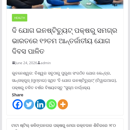
HEALTH
ଦି ଯୋଗ ଇନଷ୍ଟିଚ୍ୟୁଟ୍ ପକ୍ଷରୁ ସମଗ୍ର
ଭାରତରେ ୧୨ତମ ଆନ୍ତର୍ଜାତୀୟ ଯୋଗ
ଦିବସ ପାଳିତ
June 24, 2026
admin
ଭୁବନେଶ୍ୱର: ବିଶ୍ୱର ସବୁଠାରୁ ପୁରୁଣା ସଂଗଠିତ ଯୋଗ କେନ୍ଦ୍ର,
ସାନ୍ତାକ୍ରୁଜ୍ (ମୁମ୍ବାଇ) ସ୍ଥିତ ‘ଦି ଯୋଗ ଇନଷ୍ଟିଚ୍ୟୁଟ୍‌’ (ଟିୱାଇଆଇ),
ପକ୍ଷରୁ ଚଳିତ ବର୍ଷର ବିଷୟବସ୍ତୁ “ସୁସ୍ଥ ବାର୍ଦ୍ଧକ୍ୟ
Share
ଟାଟା ଷ୍ଟିଲ୍‌ କଳିଙ୍ଗନଗର ପକ୍ଷରୁ ମେଗା ରକ୍ତଦାନ ଶିବିରରେ ୨୮୦