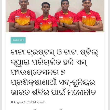
BUSINESS
ଟାଟା ଟ୍ରଷ୍ଟସ୍ ଓ ଟାଟା ଷ୍ଟିଲ୍
ଦ୍ୱାରା ପରିଚାଳିତ ହକି ଏସ୍
ଫାଉଣ୍ଡେସନର ୭
ପ୍ରଶିକ୍ଷାଣାର୍ଥୀ ସବ୍‌-ଜୁନିୟର
ଭାରତ ଶିବିର ପାଇଁ ମନୋନୀତ
August 1, 2023
admin