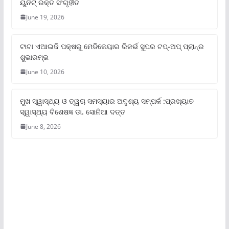
ୟୁନିଟ୍‌ ରକ୍ତ ସଂଗୃହୀତ
June 19, 2026
ଟାଟା ଏଆଇଜି ପକ୍ଷରୁ ମେଡିକେୟାର ରିଜର୍ଭ ସୁପର ଟପ୍‌-ଅପ୍ ପ୍ଲାନ୍‌ର
ଶୁଭାରମ୍ଭ
June 10, 2026
ମୁଖ ସ୍ୱାସ୍ଥ୍ୟ ଓ ତ୍ୱଚା ସମସ୍ୟାର ଅଦୃଶ୍ୟ ସମ୍ପର୍କ :ପ୍ରଖ୍ୟାତ
ସ୍ୱାସ୍ଥ୍ୟ ବିଶେଷଜ୍ଞ ଡା. ସୋନିଆ ଦତ୍ତ
June 8, 2026