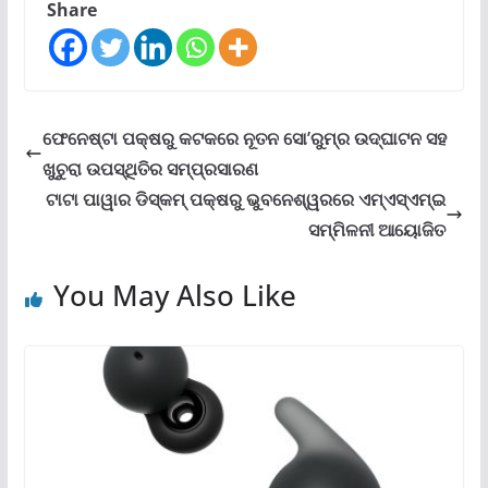
Share
ଫେନେଷ୍ଟା ପକ୍ଷରୁ କଟକରେ ନୂତନ ସୋ’ରୁମ୍‌ର ଉଦ୍‌ଘାଟନ ସହ
ଖୁଚୁରା ଉପସ୍ଥିତିର ସମ୍ପ୍ରସାରଣ
ଟାଟା ପାୱାର ଡିସ୍‌କମ୍ ପକ୍ଷରୁ ଭୁବନେଶ୍ୱରରେ ଏମ୍‌ଏସ୍‌ଏମ୍‌ଇ
ସମ୍ମିଳନୀ ଆୟୋଜିତ
You May Also Like