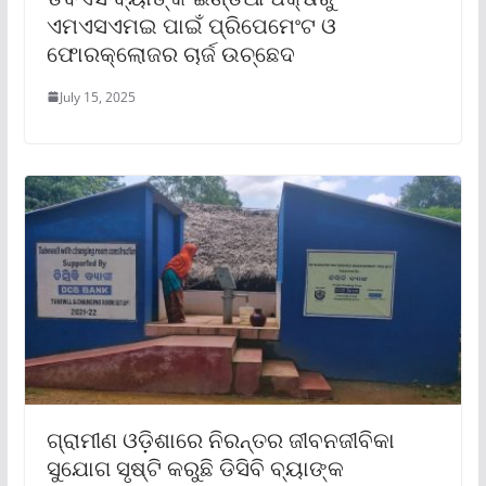
ଏମଏସଏମଇ ପାଇଁ ପ୍ରିପେମେଂଟ ଓ
ଫୋରକ୍ଲୋଜର ଚାର୍ଜ ଉଚ୍ଛେଦ
July 15, 2025
ଗ୍ରାମୀଣ ଓଡ଼ିଶାରେ ନିରନ୍ତର ଜୀବନଜୀବିକା
ସୁଯୋଗ ସୃଷ୍ଟି କରୁଛି ଡିସିବି ବ୍ୟାଙ୍କ