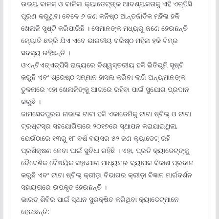
ଉଭୟ ବାଳକ ଓ ବାଳିକା କ୍ୟାଡେଟ୍‌ଙ୍କ ଆବଶ୍ୟକତାକୁ ଏହି ଏଚ୍‌ପିସି
ପୂରଣ କରୁଥିବା ବେଳେ ୬ ଜଣ କନିଷ୍ଠ ଆନ୍ତର୍ଜାତିକ ମହିଳା ହକି
ଖେଳାଳି ସୃଷ୍ଟି କରିପାରିଛି । ସେମାନଙ୍କ ମଧ୍ୟରୁ ଜଣେ ହେଉଛନ୍ତି
ଜ୍ୟୋତି ଛତ୍ରି ଯିଏ ଏବେ ଭାରତୀୟ ବରିଷ୍ଠ ମହିଳା ହକି ଟିମ୍‌ର
ସଦସ୍ୟ ରହିଛନ୍ତି ।
ଓଏନ୍‌ଟିଏଚ୍‌ଏଚ୍‌ପିସି ରାଜ୍ୟରେ ବିଶ୍ୱସ୍ତରୀୟ ହକି ଭିତିଭୂମି ସୃଷ୍ଟି
କରୁଛି ଏବଂ ଶ୍ରେଷ୍ଠ ସମ୍ମାନ ହାସଲ କରିବା ଲାଗି ଅନ୍ୟମାନଙ୍କ
ତୁଳନାରେ ଏହା ଖେଳାଳିଙ୍କୁ ଆଗରେ ରହିବା ପାଇଁ ସୁଯୋଗ ପ୍ରଦାନ
କରୁଛି ।
ଜାମସେଦପୁରର ନାଭାଲ ଟାଟା ହକି ଏକାଡେମିକୁ ଟାଟା ଷ୍ଟିଲ୍ ଓ ଟାଟା
ଟ୍ରଷ୍ଟସ୍‌ର ସହଯୋଗିତାରେ ୨୦୧୭ରେ ସ୍ଥାପନ କରାଯାଇଥିଲା,
ଯେଉଁଠାରେ ୧୩ରୁ ୧୮ ବର୍ଷ ବୟସର ୫୨ ଜଣ କ୍ୟାଡେଟ୍ ରହି
ପ୍ରଶିକ୍ଷଣ ନେବା ପାଇଁ ସୁବିଧା ରହିଛି । ଏହା, ପ୍ରତି କ୍ୟାଡେଟ୍‌ଙ୍କୁ
ବୈଦେଶିକ ବୈଷୟିକ ସହଯୋଗ ମାଧ୍ୟମର ବ୍ୟାପକ ବିକାଶ ପ୍ରଦାନ
କରୁଛି ଏବଂ ଟାଟା ଷ୍ଟିଲ୍ କ୍ରୀଡ଼ା ବିଭାଗର କ୍ରୀଡ଼ା ବିଜ୍ଞାନ ମାର୍ଗଦର୍ଶନ
ସହାୟତାରେ ଉପକୃତ ହେଉଛନ୍ତି ।
ଭାରତ ଶିବିର ପାଇଁ ସ୍ଥାନ ସୁରକ୍ଷିତ କରିଥିବା କ୍ୟାଡେଟ୍‌ମାନେ
ହେଉଛନ୍ତି: