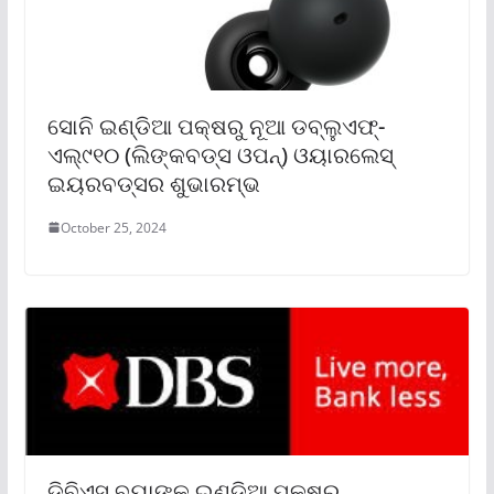
ସୋନି ଇଣ୍ଡିଆ ପକ୍ଷରୁ ନୂଆ ଡବ୍ଲୁଏଫ୍‌-
ଏଲ୍‌୯୧୦ (ଲିଙ୍କବଡ୍‌ସ ଓପନ୍‌) ଓୟାରଲେସ୍
ଇୟରବଡ୍‌ସର ଶୁଭାରମ୍ଭ
October 25, 2024
ଡିବିଏସ ବ୍ୟାଙ୍କ ଇଣ୍ଡିଆ ପକ୍ଷରୁ