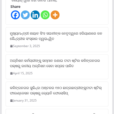
“କେୟାର୍ ୱାହାଁ ଜହାଁ ଡାବର ଆମଲା,
Share
ମୁଖ୍ୟମନ୍ତ୍ରୀ ନାୟାବ ସିଂହ ସଇନୀଙ୍କ ନେତୃତ୍ୱରେ ହରିୟାଣାରେ ଜନ
କୈନ୍ଦ୍ରୀକ ସଂସ୍କାର ତ୍ୱରାନ୍ୱିତ
September 3, 2025
ଅଗ୍ନିଶମ କର୍ମଚାରୀଙ୍କୁ ସମ୍ମାନ ଜଣାଇ ଟାଟା ଷ୍ଟିଲ କଳିଙ୍ଗନଗର
ପକ୍ଷରୁ ଜାତୀୟ ଅଗ୍ନିଶମ ସେବା ସପ୍ତାହ ପାଳିତ
April 15, 2025
କଳିଙ୍ଗନଗର ସୁକିନ୍ଦା ଅଞ୍ଚଳର ୧୫୦ ଛାତ୍ରଛାତ୍ରୀଙ୍କୁଟାଟା ଷ୍ଟିଲ୍
ଫାଉଣ୍ଡେସନ ପକ୍ଷରୁ ଜ୍ୟୋତି ଫେଲୋସିପ୍‌
January 31, 2025