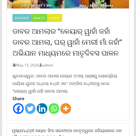
BUSINESS
HEALTH
LATEST
ଡାବର ଆମଲାର “କେୟାର୍ ୱାହାଁ ଜହାଁ
ଡାବର ଆମଲା, ଘର୍ ୱାହାଁ ମେରୀ ମାଁ ଜହାଁ”
ଅଭିଯାନ ମାଧ୍ୟମରେ ମାତୃଦିବସ ପାଳନ
May 13, 2026
admin
ଭୁବନେଶ୍ୱର: ଡାବର ଆମଲା ହେୟାର ଅଏଲ୍ ପକ୍ଷରୁ ଲୋକପ୍ରିୟ
ଗାୟିକା ଯୁଗଳ ଅନ୍ତରା ନନ୍ଦୀ ଏବଂ ଅଙ୍କିତା ନନ୍ଦୀଙ୍କୁ ନେଇ
“କେୟାର୍ ୱାହାଁ ଜହାଁ ଡାବର ଆମଲା,
Share
ମୁଖ୍ୟମନ୍ତ୍ରୀ ନାୟାବ ସିଂହ ସଇନୀଙ୍କ ନେତୃତ୍ୱରେ ହରିୟାଣାରେ ଜନ