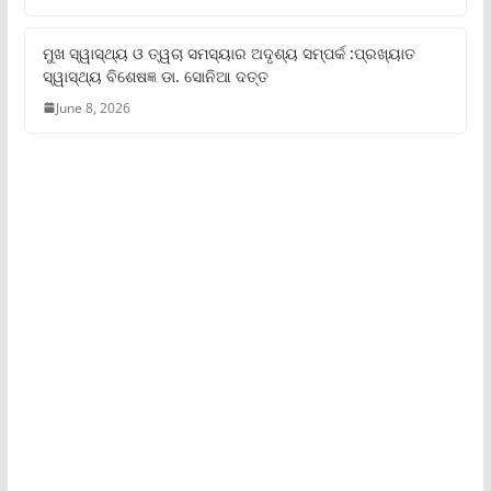
ମୁଖ ସ୍ୱାସ୍ଥ୍ୟ ଓ ତ୍ୱଚା ସମସ୍ୟାର ଅଦୃଶ୍ୟ ସମ୍ପର୍କ :ପ୍ରଖ୍ୟାତ
ସ୍ୱାସ୍ଥ୍ୟ ବିଶେଷଜ୍ଞ ଡା. ସୋନିଆ ଦତ୍ତ
June 8, 2026