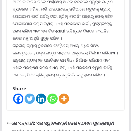
ଆଠଗଡ଼ କାରଖାନାରେ ଫର୍ଣ୍ଣେସ୍ ଅଏଲ୍ ବଦଳରେ ସ୍ୱଚ୍ଛ ଇନ୍ଧନ
ବ୍ୟବହାର କରିବା ଲାଗି ପାଇପଲାଇନ୍ ଜରିଆରେ ନାଚୁରାଲ୍ ଗ୍ୟାସ୍
ଯୋଗାଇବା ପାଇଁ ପୂର୍ବରୁ ଟାଟା ଷ୍ଟିଲ୍ ମାଇନିଂ ପକ୍ଷରୁ ଗେଲ୍ ସହିତ
ଯୋଗାଯୋଗ କରାଯାଇଥିଲା । ଏହି ପଦକ୍ଷେପ କାର୍ବନ୍ ଫୁଟ୍‌ପ୍ରିଂଟ୍‌କୁ
ହ୍ରାସ କରିବା ଏବଂ ଏକ ଚିରସ୍ଥାୟୀ ଭବିଷ୍ୟତ ଦିଗରେ କଂପାନିର
ଉଦ୍ୟମକୁ ଆହୁରି ସୁଦୃଢ଼ କରିବ ।
ନାଚୁରାଲ୍ ଗ୍ୟାସ୍ ତୁଳନାରେ ଫର୍ଣ୍ଣେସ୍ ଅଏଲ୍ ଅଧିକ ସିଓ୨,
ନାଇଟ୍ରୋଜେନ୍ ଅକ୍ସାଇଡ୍ ଓ ସଲ୍‌ଫର ଅକ୍ସାଇଡ୍ ନିର୍ଗମନ କରିଥାଏ ।
ନାଚୁରାଲ୍ ଗ୍ୟାସ୍ ୨୭ ପ୍ରତିଶତ କମ୍ ସିଓ୨ ନିର୍ଗମନ କରିଥାଏ ଏବଂ
ଏହାର ପ୍ରଦୂଷଣ ସ୍ତର ମଧ୍ୟ କମ୍ । ଏହି ପ୍ରକଳ୍ପ ଦ୍ୱାରା ବର୍ଷକୁ
୯୬୮ ଟନ୍ ସିଓ୨ ଗ୍ରିନ୍ ହାଉସ୍ ଗ୍ୟାସ୍ ନିର୍ଗମନକୁ ହ୍ରାସ କରିବ ।
Share
ଜେ ଏନ୍ ଟାଟା: ଏକ ସ୍ୱାବଲମ୍ବୀ ଦେଶ ଗଠନର ଦୂରଦ୍ରଷ୍ଟା