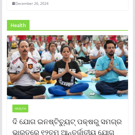
December 26, 2024
Health
HEALTH
ଦି ଯୋଗ ଇନଷ୍ଟିଚ୍ୟୁଟ୍ ପକ୍ଷରୁ ସମଗ୍ର
ଭାରତରେ ୧୨ତମ ଆନ୍ତର୍ଜାତୀୟ ଯୋଗ