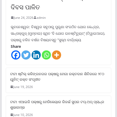
ଦିବସ ପାଳିତ
June 24, 2026
admin
ଭୁବନେଶ୍ୱର: ବିଶ୍ୱର ସବୁଠାରୁ ପୁରୁଣା ସଂଗଠିତ ଯୋଗ କେନ୍ଦ୍ର,
ସାନ୍ତାକ୍ରୁଜ୍ (ମୁମ୍ବାଇ) ସ୍ଥିତ ‘ଦି ଯୋଗ ଇନଷ୍ଟିଚ୍ୟୁଟ୍‌’ (ଟିୱାଇଆଇ),
ପକ୍ଷରୁ ଚଳିତ ବର୍ଷର ବିଷୟବସ୍ତୁ “ସୁସ୍ଥ ବାର୍ଦ୍ଧକ୍ୟ
Share
ଟାଟା ଷ୍ଟିଲ୍‌ କଳିଙ୍ଗନଗର ପକ୍ଷରୁ ମେଗା ରକ୍ତଦାନ ଶିବିରରେ ୨୮୦
ୟୁନିଟ୍‌ ରକ୍ତ ସଂଗୃହୀତ
June 19, 2026
ଟାଟା ଏଆଇଜି ପକ୍ଷରୁ ମେଡିକେୟାର ରିଜର୍ଭ ସୁପର ଟପ୍‌-ଅପ୍ ପ୍ଲାନ୍‌ର
ଶୁଭାରମ୍ଭ
June 10, 2026