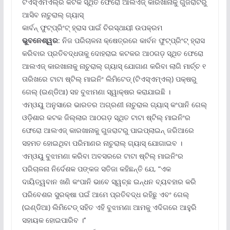
ଟିଏସ୍‌ଏମଏଲ୍‌ର କଟକ ସ୍ଥିତ ଫେରୋ ଆଲଏଜ୍ କାରଖାନାକୁ ଗୁଜରାଟରୁ
ଆସିବ ନାଚୁରାଲ୍ ଗ୍ୟାସ୍‌
କାର୍ବନ୍ ଫୁଟ୍‌ପ୍ରିଂଟ୍ ହ୍ରାସ ପାଇଁ ଚିରସ୍ଥାୟୀ ଉପକ୍ରମ
ଭୁବନେଶ୍ୱର
: ନିଜ ପରିଚାଳନା କ୍ଷେତ୍ରରେ କାର୍ବନ ଫୁଟ୍‌ପ୍ରିଂଟ୍ ହ୍ରାସ
କରିବାର ପ୍ରତିବଦ୍ଧତାକୁ ଦୋହରାଇ କଟକର ଆଠଗଡ଼ ସ୍ଥିତ ଫେରୋ
ଆଲଏଜ୍ କାରଖାନାକୁ ନାଚୁରାଲ୍ ଗ୍ୟାସ୍ ଯୋଗାଣ କରିବା ଲାଗି ମାର୍ଚ୍ଚ ୧
ତାରିଖରେ ଟାଟା ଷ୍ଟିଲ୍ ମାଇନିଂ ଲିମିଟେଡ୍ (ଟିଏସ୍‌ଏମ୍‌ଏଲ୍‌) ପକ୍ଷରୁ
ଗେଲ୍ (ଇଣ୍ଡିଆ) ସହ ବୁଝାମଣା ସ୍ୱାକ୍ଷର କରାଯାଇଛି ।
ଏମ୍‌ଓୟୁ ଅନୁସାରେ ଭାରତର ଅଗ୍ରଣୀ ନାଚୁରାଲ ଗ୍ୟାସ୍ କଂପାନି ଗେଲ୍
ଓଡ଼ିଶାର କଟକ ଜିଲ୍ଲାର ଆଠଗଡ଼ ସ୍ଥିତ ଟାଟା ଷ୍ଟିଲ୍ ମାଇନିଂର
ଫେରୋ ଆଲଏଜ୍ କାରଖାନାକୁ ଗୁଜରାଟରୁ ପାଇପ୍‌ଲାଇନ୍ ଜରିଆରେ
ସହମତ ହୋଇଥିବା ପରିମାଣର ନାଚୁରାଲ୍ ଗ୍ୟାସ୍ ଯୋଗାଇବ ।
ଏମ୍‌ଓୟୁ ବୁଝାମଣା କରିବା ଅବସରରେ ଟାଟା ଷ୍ଟିଲ୍ ମାଇନିଂର
ପରିଚାଳନା ନିର୍ଦେଶକ ପଙ୍କଜ ସତିଜା କହିଛନ୍ତି ଯେ, “ଏକ
ଦାୟିତ୍ୱବାନ ଖଣି କଂପାନି ଭାବେ ସ୍ୱଚ୍ଛ ଇନ୍ଧନ ବ୍ୟବହାର କରି
ପରିବେଶର ସୁରକ୍ଷା ପଇଁ ଆମେ ପ୍ରତିବଦ୍ଧ ରହିଛୁ ଏବଂ ଗେଲ୍
(ଇଣ୍ଡିଆ) ଲିମିଟେଡ୍ ସହିତ ଏହି ବୁଝାମଣା ଆମକୁ ଏଦିଗରେ ଆହୁରି
ସହାୟକ ହୋଇପାରିବ ।’’