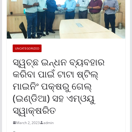
UNCATEGORIZED
ସ୍ୱଚ୍ଛ ଇନ୍ଧନ ବ୍ୟବହାର
କରିବା ପାଇଁ ଟାଟା ଷ୍ଟିଲ୍
ମାଇନିଂ ପକ୍ଷରୁ ଗେଲ୍
(ଇଣ୍ଡିଆ) ସହ ଏମ୍‌ଓୟୁ
ସ୍ୱାକ୍ଷରିତ
March 2, 2023
admin