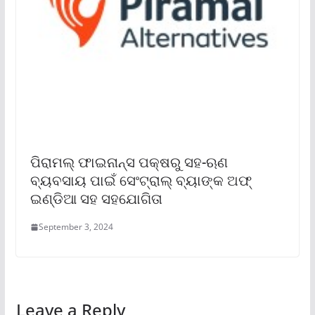
ପିରାମଲ୍ ଫାଇନାନ୍ସ ପକ୍ଷରୁ ସହ-ଋଣ
ବ୍ୟବସାୟ ପାଇଁ ସେଂଟ୍ରାଲ୍ ବ୍ୟାଙ୍କ ଅଫ୍
ଇଣ୍ଡିଆ ସହ ସହଯୋଗିତା
September 3, 2024
Leave a Reply