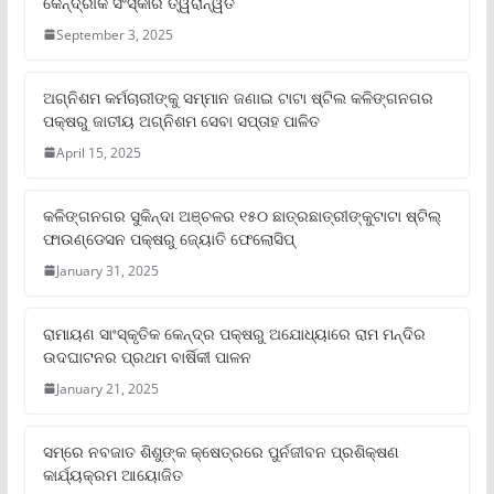
କୈନ୍ଦ୍ରୀକ ସଂସ୍କାର ତ୍ୱରାନ୍ୱିତ
September 3, 2025
ଅଗ୍ନିଶମ କର୍ମଚାରୀଙ୍କୁ ସମ୍ମାନ ଜଣାଇ ଟାଟା ଷ୍ଟିଲ କଳିଙ୍ଗନଗର
ପକ୍ଷରୁ ଜାତୀୟ ଅଗ୍ନିଶମ ସେବା ସପ୍ତାହ ପାଳିତ
April 15, 2025
କଳିଙ୍ଗନଗର ସୁକିନ୍ଦା ଅଞ୍ଚଳର ୧୫୦ ଛାତ୍ରଛାତ୍ରୀଙ୍କୁଟାଟା ଷ୍ଟିଲ୍
ଫାଉଣ୍ଡେସନ ପକ୍ଷରୁ ଜ୍ୟୋତି ଫେଲୋସିପ୍‌
January 31, 2025
ରାମାୟଣ ସାଂସ୍କୃତିକ କେନ୍ଦ୍ର ପକ୍ଷରୁ ଅଯୋଧ୍ୟାରେ ରାମ ମନ୍ଦିର
ଉଦଘାଟନର ପ୍ରଥମ ବାର୍ଷିକୀ ପାଳନ
January 21, 2025
ସମ୍‌ରେ ନବଜାତ ଶିଶୁଙ୍କ କ୍ଷେତ୍ରରେ ପୁର୍ନଜୀବନ ପ୍ରଶିକ୍ଷଣ
କାର୍ଯ୍ୟକ୍ରମ ଆୟୋଜିତ