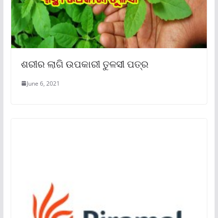
ଶରୀର ଲାଗି ଉପକାରୀ ତୁଳସୀ ପତ୍ର
June 6, 2021