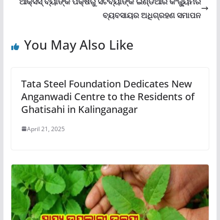
ଆକ୍ସିସ୍ ବ୍ୟାଙ୍କ ପକ୍ଷରୁ ସିଟିବ୍ୟାଙ୍କ ଇଣ୍ଡିଆର କଂଜ୍ୟୁମର
ବ୍ୟବସାୟର ଅଧିଗ୍ରହଣ ସମାପନ
You May Also Like
Tata Steel Foundation Dedicates New
Anganwadi Centre to the Residents of
Ghatisahi in Kalinganagar
April 21, 2025