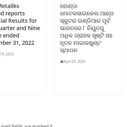
Metaliks
ହୋଣ୍ଡା
ed reports
ମୋଟରସାଇକେଲ ଆଣ୍ଡ
ial Results for
ସ୍କୁଟର ଇଣ୍ଡିଆର ପୂର୍ବ
uarter and Nine
ଭାରତରେ ୮ ନିୟୁତରୁ
 ended
ଅଧିକ ଗ୍ରାହକ ସୃଷ୍ଟି ସହ
ber 31, 2022
ନୂତନ ମାଇଲଖୁଣ୍ଟ
ସ୍ଥାପନ
 19, 2023
April 25, 2024
ired fields are marked
*