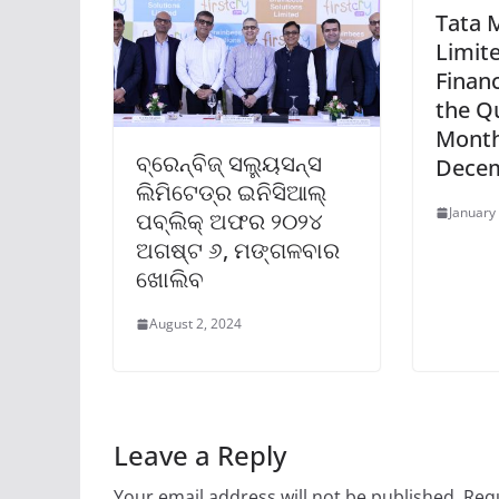
Tata 
Limit
Financ
the Q
Month
ବ୍ରେନ୍‌ବିଜ୍ ସଲ୍ୟୁସନ୍ସ
Decem
ଲିମିଟେଡ୍‌ର ଇନିସିଆଲ୍
January
ପବ୍ଲିକ୍ ଅଫର ୨୦୨୪
ଅଗଷ୍ଟ ୬, ମଙ୍ଗଳବାର
ଖୋଲିବ
August 2, 2024
Leave a Reply
Your email address will not be published.
Requ