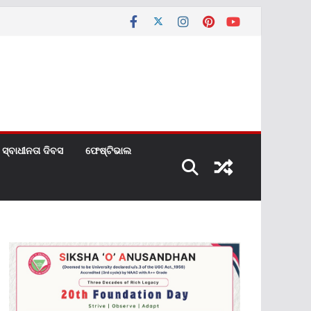
ସ୍ବାଧୀନତା ଦିବସ
ଫେଷ୍ଟିଭାଲ