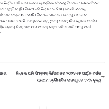
ଅଧିକ ଚିନ୍ତିତ। ଏହି ରୋଗ କେବଳ ବ୍ୟକ୍ତିଗତ ଜୀବନକୁ ବିପଦରେ ପକାଉନାହିଁ ବରଂ
ଝ ସୃଷ୍ଟି କରୁଛି। ବିଶେଷ କରି ଚିନ୍ତାଜନକ ବିଷୟ ହେଉଛି ଜଳବାୟୁ
 ବର୍ଷତମାମ ସଂକ୍ରମଣ ହେଉଛି। ନିକଟରେ ଭାରତରେ ଡେଙ୍ଗୁ ମାମଲାରେ
ା ମନେ ପକାଇ ଦେଉଛି । ସଂକ୍ରମଣ ବଢ଼ୁଥିବାରୁ ପାରମ୍ପରିକ ଋତୁଗତ ସତର୍କତା
ାହିତ ରୋଗରୁ ନିଜକୁ ଏବଂ ଆମ ସମାଜକୁ ରକ୍ଷା କରିବା ପାଇଁ ଆମକୁ ସତର୍କ
”
ୀନତା
ଜିନ୍ଦଲ ପଲି ଫିଲ୍ମସ୍ ଲିମିଟେଡର ୨୦୨୪-୨୫ ଆର୍ଥିକ ବର୍ଷର
ପ୍ରଥମ ତ୍ରୈମାସିକ ରାଜସ୍ୱରେ ୪୧% ବୃଦ୍ଧି