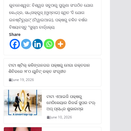
ଭୁବନେଶ୍ୱର: ବିଶ୍ୱର ସବୁଠାରୁ ପୁରୁଣା ସଂଗଠିତ ଯୋଗ
କେନ୍ଦ୍ର, ସାନ୍ତାକ୍ରୁଜ୍ (ମୁମ୍ବାଇ) ସ୍ଥିତ ‘ଦି ଯୋଗ
ଇନଷ୍ଟିଚ୍ୟୁଟ୍‌’ (ଟିୱାଇଆଇ), ପକ୍ଷରୁ ଚଳିତ ବର୍ଷର
ବିଷୟବସ୍ତୁ “ସୁସ୍ଥ ବାର୍ଦ୍ଧକ୍ୟ
Share
ଟାଟା ଷ୍ଟିଲ୍‌ କଳିଙ୍ଗନଗର ପକ୍ଷରୁ ମେଗା ରକ୍ତଦାନ
ଶିବିରରେ ୨୮୦ ୟୁନିଟ୍‌ ରକ୍ତ ସଂଗୃହୀତ
June 19, 2026
ଟାଟା ଏଆଇଜି ପକ୍ଷରୁ
ମେଡିକେୟାର ରିଜର୍ଭ ସୁପର ଟପ୍‌-
ଅପ୍ ପ୍ଲାନ୍‌ର ଶୁଭାରମ୍ଭ
June 10, 2026