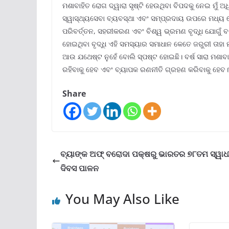
ମଶାବାହିତ ରୋଗ ଦ୍ୱାରା ସୃଷ୍ଟି ହେଉଥିବା ବିପଦକୁ ନେଇ ମୁଁ 
ସ୍ୱାସ୍ଥ୍ୟସେବା ବ୍ୟବସ୍ଥା ଏବଂ ସମ୍ପ୍ରଦାୟ ଉପରେ ମଧ୍ୟ ବୋ
ପରିବର୍ତ୍ତନ, ସହରୀକରଣ ଏବଂ ବିଶ୍ୱ ଭ୍ରମଣ ବୃଦ୍ଧି ଯୋଗୁଁ
ହୋଇଥିବା ବୃଦ୍ଧି ଏହି ସମସ୍ୟାର ସମାଧାନ କେତେ ଜରୁରୀ ତାହ
ଆଉ ଯଥେଷ୍ଟ ନୁହେଁ ବୋଲି ସ୍ପଷ୍ଟ ହୋଇଛି। ବର୍ଷ ସାରା ମଶାବ
ରହିବାକୁ ହେବ ଏବଂ ବ୍ୟାପକ ରଣନୀତି ଗ୍ରହଣ କରିବାକୁ ହେବ।
Share
ବ୍ୟାଙ୍କ ଅଫ୍‌‌ ବରୋଦା ପକ୍ଷରୁ ଭାରତର ୭୮ତମ ସ୍ୱାଧ
ଦିବସ ପାଳନ
You May Also Like