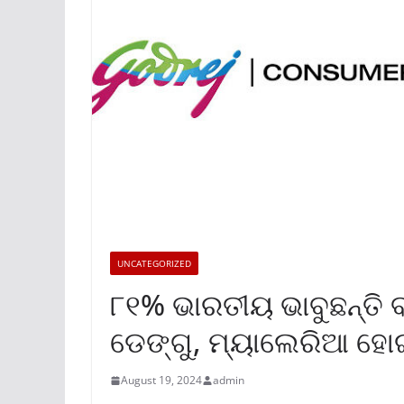
UNCATEGORIZED
୮୧% ଭାରତୀୟ ଭାବୁଛନ୍ତି
ଡେଙ୍ଗୁ, ମ୍ୟାଲେରିଆ ହୋ
August 19, 2024
admin