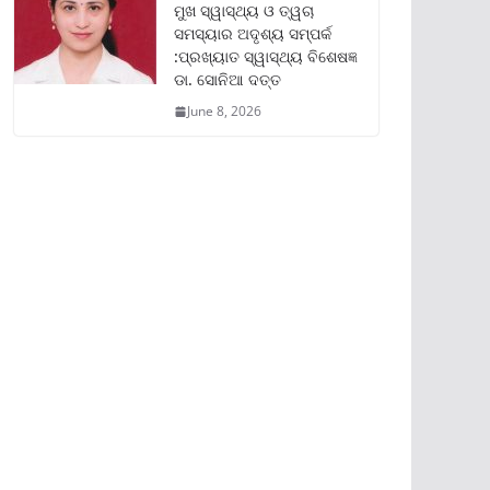
ମୁଖ ସ୍ୱାସ୍ଥ୍ୟ ଓ ତ୍ୱଚା
ସମସ୍ୟାର ଅଦୃଶ୍ୟ ସମ୍ପର୍କ
:ପ୍ରଖ୍ୟାତ ସ୍ୱାସ୍ଥ୍ୟ ବିଶେଷଜ୍ଞ
ଡା. ସୋନିଆ ଦତ୍ତ
June 8, 2026