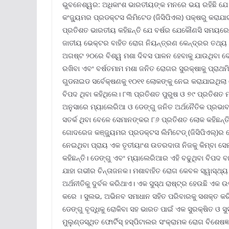
ଭୁବନେଶ୍ୱର: ଅଧିକାଂଶ ଭାରତୀୟଙ୍କ ମନରେ ଭୟ ରହିଛି 
କଂଜ୍ୟୁମର ପ୍ରଡକ୍ଟସ ଲିମିଟେଡ (ଜିସିପିଏଲ) ପକ୍ଷରୁ କରାଯା
ପ୍ରତିଶତ ଭାରତୀୟ କହିଛନ୍ତି ଯେ ବର୍ଷର ଯେକୌଣସି ସମୟରେ
ଜାତୀୟ ଭେକ୍ଟର ବାହିତ ରୋଗ ନିୟନ୍ତ୍ରଣ କେନ୍ଦ୍ରର ତଥ୍ୟ ଅ
ଅଗଷ୍ଟ ୨୦ରେ ବିଶ୍ୱ ମଶା ଦିବସ ପାଳନ ହେବାକୁ ଯାଉଥିବା ବ
ରଖିବା ଏବଂ ବର୍ଷତମାମ ମଶା ଜନିତ ରୋଗର ସୁରକ୍ଷାକୁ ପ୍ରାଥମି
ଗୁଡନାଇଡ ସର୍ବେକ୍ଷଣକୁ ୧୦୧୧ ଲୋକଙ୍କୁ ନେଇ କରାଯାଇଥିଲା
ବିପଦ ଥିବା କହିଥିଲେ। ୮୩ ପ୍ରତିଶତ ପୁରୁଷ ଓ ୭୯ ପ୍ରତିଶତ ମ
ଅନୁସାରେ ମ୍ୟାଲେରିଆ ଓ ଡେଙ୍ଗୁ ଜନିତ ଅର୍ଥନୈତିକ ପ୍ରଭାବ
ସତର୍କ ଥିବା ବେଳେ ସେମାନଙ୍କର ୮୬ ପ୍ରତିଶତ ଲୋକ କହିଛନ
ଗୋଦରେଜ କଞ୍ଜ୍ୟୁମର ପ୍ରଡକ୍ଟସ ଲିମିଟେଡ୍ (ଜିସିପିଏଲ୍‌)ର
ନେଇଥିବା ପ୍ରାୟ ଏକ ତୃତୀୟାଂଶ ଉତରଦାତା ନିଜକୁ କିମ୍ବା 
କହିଛନ୍ତି। ଡେଙ୍ଗୁ ଏବଂ ମ୍ୟାଲେରିଆର ଏହି ବଢୁଥିବା ବିପଦ ବ
ଯାହା ଗଭୀର ଚିନ୍ତାଜନକ। ମଶାବାହିତ ରୋଗ କେବଳ ସ୍ୱାସ୍ଥ୍ୟ ଚ
ଅର୍ଥନୀତିକୁ ଦୁର୍ବଳ କରିଥାଏ। ଏକ ସୁସ୍ଥ ରାଷ୍ଟ୍ର ହେଉଛି ଏକ 
କରେ । ସୁଲଭ, ଅଭିନବ ସମାଧାନ ସହିତ ପରିବାରକୁ ସଶକ୍ତ କରିବ
ଡେଙ୍ଗୁ ବୃଦ୍ଧିକୁ ରୋକିବା ସହ ଭାରତ ପାଇଁ ଏକ ସୁରକ୍ଷିତ ଓ ସୁ
ମୁଲୁଣ୍ଡସ୍ଥିତ ଫୋର୍ଟିସ୍ ହସ୍ପିଟାଲର ସଂକ୍ରାମକ ରୋଗ ବିଶେଷଜ୍ଞ