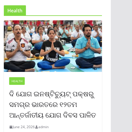
Health
HEALTH
ଦି ଯୋଗ ଇନଷ୍ଟିଚ୍ୟୁଟ୍ ପକ୍ଷରୁ
ସମଗ୍ର ଭାରତରେ ୧୨ତମ
ଆନ୍ତର୍ଜାତୀୟ ଯୋଗ ଦିବସ ପାଳିତ
June 24, 2026
admin