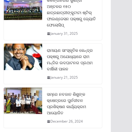
କଳିଙ୍ଗନଗର ସୁକିନ୍ଦା
ଅଞ୍ଚଳର ୧୫୦
ଛାତ୍ରଛାତ୍ରୀଙ୍କୁଟାଟା ଷ୍ଟିଲ୍
ଫାଉଣ୍ଡେସନ ପକ୍ଷରୁ ଜ୍ୟୋତି
ଫେଲୋସିପ୍‌
January 31, 2025
ରାମାୟଣ ସାଂସ୍କୃତିକ କେନ୍ଦ୍ର
ପକ୍ଷରୁ ଅଯୋଧ୍ୟାରେ ରାମ
ମନ୍ଦିର ଉଦଘାଟନର ପ୍ରଥମ
ବାର୍ଷିକୀ ପାଳନ
January 21, 2025
ସମ୍‌ରେ ନବଜାତ ଶିଶୁଙ୍କ
କ୍ଷେତ୍ରରେ ପୁର୍ନଜୀବନ
ପ୍ରଶିକ୍ଷଣ କାର୍ଯ୍ୟକ୍ରମ
ଆୟୋଜିତ
December 26, 2024