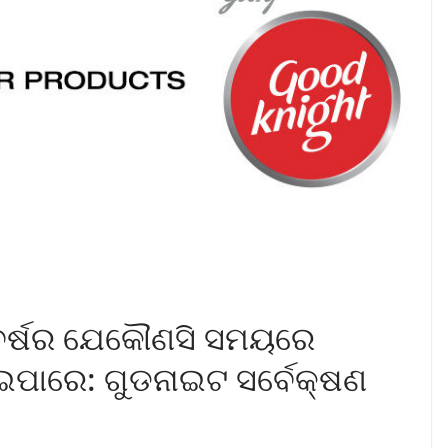
 ବର୍ଷର ଯେକୌଣସି ସମୟରେ
ଇପାରେ: ଗୁଡନାଇଟ ସର୍ବେକ୍ଷଣ