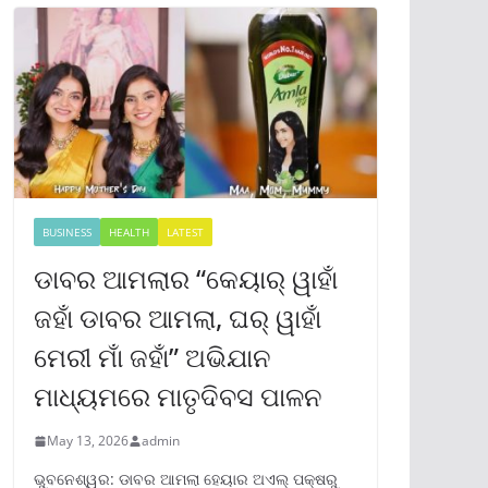
BUSINESS
HEALTH
LATEST
ଡାବର ଆମଲାର “କେୟାର୍ ୱାହାଁ
ଜହାଁ ଡାବର ଆମଲା, ଘର୍ ୱାହାଁ
ମେରୀ ମାଁ ଜହାଁ” ଅଭିଯାନ
ମାଧ୍ୟମରେ ମାତୃଦିବସ ପାଳନ
May 13, 2026
admin
ଭୁବନେଶ୍ୱର: ଡାବର ଆମଲା ହେୟାର ଅଏଲ୍ ପକ୍ଷରୁ