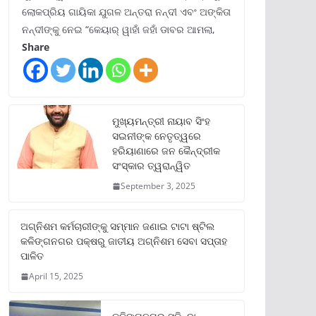
ଲୋକପ୍ରିୟ ଗାୟିକା ଯୁଗଳ ଅନ୍ତରା ନନ୍ଦୀ ଏବଂ ଅଙ୍କିତା
ନନ୍ଦୀଙ୍କୁ ନେଇ “କେୟାର୍ ୱାହାଁ ଜହାଁ ଡାବର ଆମଲା,
Share
ମୁଖ୍ୟମନ୍ତ୍ରୀ ନାୟାବ ସିଂହ
ସଇନୀଙ୍କ ନେତୃତ୍ୱରେ
ହରିୟାଣାରେ ଜନ କୈନ୍ଦ୍ରୀକ
ସଂସ୍କାର ତ୍ୱରାନ୍ୱିତ
September 3, 2025
ଅଗ୍ନିଶମ କର୍ମଚାରୀଙ୍କୁ ସମ୍ମାନ ଜଣାଇ ଟାଟା ଷ୍ଟିଲ
କଳିଙ୍ଗନଗର ପକ୍ଷରୁ ଜାତୀୟ ଅଗ୍ନିଶମ ସେବା ସପ୍ତାହ
ପାଳିତ
April 15, 2025