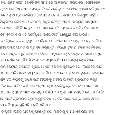
ଯେ ମଶା ଜନିତ ରୋଗ ଯେକୌଣସି ସମୟରେ ଆକ୍ରମଣ କରିପାରେ। ଗୋଦରେଜ
ଇଥିବା ‘ଗୋଟିଏ ମଶା, ଅସଂଖ୍ୟ ବିପଦ’ ସର୍ବେକ୍ଷଣରେ ଅଂଶଗ୍ରହଣ କରିଥିବା ୮୧
 ଡେଙ୍ଗୁ ଓ ମ୍ୟାଲେରିଆ ହୋଇପାରେ ବୋଲି ସେମାନଙ୍କ ବିଶ୍ୱାସ ରହିଛି।
ନୁସାରେ ଗତବର୍ଷ ୯୪,୦୦୦ରୁ ଅଧିକ ଡେଙ୍ଗୁ ମାମଲା ସାମ୍ନାକୁ ଆସିଥିଲା।
େଳେ ଏହା ସେହି ବିପଦକୁ ମନେ ପକାଇ ଦେଉଛି। ଗୁଡନାଇଡ ସହିତ ନିରୀକ୍ଷଣ
କତା ଦେବା ଲାଗି ଏହି ସର୍ବେକ୍ଷଣ ରିପୋଟର୍ରେ ଆହ୍ୱାନ ଦିଆଯାଇଛି।
 ଯେଉଁଥିରେ ଉଭୟ ପୁରୁଷ ଓ ମହିଳାମାନେ ବର୍ଷତମାମ ଡେଙ୍ଗୁ ଓ ମ୍ୟାଲେରିଆ
ହିଳା ସମାନ ଆଶଙ୍କା ବ୍ୟକ୍ତ କରିଛନ୍ତି। ବିଭିନ୍ନ ତୃତୀୟ ପକ୍ଷ ସର୍ବେକ୍ଷଣ
 ବେଶ ଅଧିକ। ପୂର୍ବ ଭାରତରେ ବିହାର, ଓଡ଼ିଶା, ପଶ୍ଚିମବଙ୍ଗ ଓ ଆସାମ ଅଧିକ
୍ତି ଯେ ବର୍ଷର ଯେକୌଣସି ସମୟରେ ମ୍ୟାଲେରିଆ ଓ ଡେଙ୍ଗୁ ହୋଇପାରେ।
 ହୋମ୍ କେୟାର ବିଭାଗର ମୁଖ୍ୟ ଶେଖର ସୌରଭ କୁହିଛନ୍ତି ଯେ, “ସର୍ଭେରେ ଭାଗ
ସେମାନଙ୍କ ପରିବାରସଦସ୍ୟ ମ୍ୟାଲେରିଆ ଏବଂ ଡେଙ୍ଗୁରେ ଆକ୍ରାନ୍ତ ହୋଇଥିବା
ାର୍ଷିକ ୪୦ ନିୟୁତରୁ ଅଧିକ ଭାରତୀୟଙ୍କୁ ଗଭୀର ଭାବରେ ପ୍ରଭାବିତ କରୁଛି,
ିନ୍ତାରେ ସୀମିତ ନାହିଁ, ଏହା ଶିକ୍ଷା, ଶ୍ରମଶକ୍ତିକୁ ବ୍ୟାହତ କରେ ଏବଂ ଆମ ର
ଉତ୍ପାଦକ ରାଷ୍ଟ୍ର ଏବଂ ଏକ ସୁଦୃଢ଼ ଜିଡିପି ଏକ ସୁସ୍ଥ ଶ୍ରମଶକ୍ତି ଉପରେ ନିର୍ଭର
ା ପାଇଁ ଗୁଡନାଇଟ ପ୍ରତିଶ୍ରୁତିବଦ୍ଧ । ମିଳିତ ଭାବେ କାର୍ଯ୍ୟ କଲେ ଆମେ
ସ୍ଥ ଭବିଷ୍ୟତ ସୁନିଶ୍ଚିତ କରିପାରିବା।”
 ଡାକ୍ତର କୀର୍ତ୍ତି ସାବନିସ୍ କହିଛନ୍ତି ଯେ, “ଡେଙ୍ଗୁ ଓ ମ୍ୟାଲେରିଆ ଭଳି