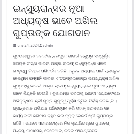
ଇନ୍‌ସ୍ୟୁରାନ୍ସର ନୂଆ
ଅଧ୍ୟକ୍ଷ ଭାବେ ଅଖିଲ
ଗୁପ୍ତାଙ୍କ ଯୋଗଦାନ
June 24, 2024
admin
ଭୁବନେଶ୍ୱର/ କଟକ/ସମ୍ବଲପୁର: ଭାରତୀ ଗ୍ରୁପ୍‌ର ସମ୍ପୂର୍ଣ୍ଣ
ସହାୟକ ସଂସ୍ଥା ଭାରତୀ ଆକ୍ସା ଲାଇଫ୍ ଇନ୍‌ସ୍ୟୁରାନ୍ସ ଏହାର
ନେତୃତ୍ୱ ଟିମ୍‌ରେ ପରିବର୍ତନ କରିଛି । ନୂତନ ଅଧ୍ୟାୟ ପାଇଁ ପ୍ରସ୍ତୁତ
ହେଉଥିବା କମ୍ପାନି ଭାରତୀ ଏଂଟରପ୍ରାଇଜେସ୍‌ର ଉପାଧ୍ୟକ୍ଷ ଅଖିଲ
ଗୁପ୍ତାଙ୍କୁ ଭାରତୀ ଆକ୍ସା ଲାଇଫ୍ ଇନ୍‌ସ୍ୟୁରାନ୍ସର ନୂଆ ଅଧ୍ୟକ୍ଷ
ଭାବେ ନିଯୁକ୍ତି ଦେଇଛି । ଶୁଭାରମ୍ଭ ପରଠାରୁ ଭାରତୀ ଏୟାରଟେଲ୍‌ର
ଅଭିବୃଦ୍ଧିରେ ଶ୍ରୀ ଗୁପ୍ତା ଗୁରୁତ୍ୱପୂର୍ଣ୍ଣ ଭୂମିକା ନିର୍ବାହ କରିଛନ୍ତି ।
ରୂପାନ୍ତରୀତ ଅଭିଯାନ ପରିକଳ୍ପନା କରି ତାହାକୁ ସଫଳତାର ସହ
କାର୍ଯ୍ୟକାରୀ କରିବାର ବହୁତ ଭଲ ଟ୍ରାକ୍ ରେକର୍ଡ ଶ୍ରୀ ଗୁପ୍ତାଙ୍କ
ରହିଛି । ଭାରତୀ ଏୟାରଟେଲ୍‌ରେ ନିଜ କ୍ୟାରିୟର୍‌ରେ ୱାରବଗ୍
ପିନ୍‌କସ୍‌, ଟାମାସେକ୍‌, କେକେଆର, କତାର ଫାଉଣ୍ଡେସନ