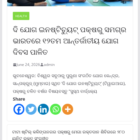
HEALTH
ଦି ଯୋଗ ଇନଷ୍ଟିଚ୍ୟୁଟ୍ ପକ୍ଷରୁ ସମଗ୍ର
ଭାରତରେ ୧୨ତମ ଆନ୍ତର୍ଜାତୀୟ ଯୋଗ
ଦିବସ ପାଳିତ
June 24, 2026
admin
ଭୁବନେଶ୍ୱର: ବିଶ୍ୱର ସବୁଠାରୁ ପୁରୁଣା ସଂଗଠିତ ଯୋଗ କେନ୍ଦ୍ର,
ସାନ୍ତାକ୍ରୁଜ୍ (ମୁମ୍ବାଇ) ସ୍ଥିତ ‘ଦି ଯୋଗ ଇନଷ୍ଟିଚ୍ୟୁଟ୍‌’ (ଟିୱାଇଆଇ),
ପକ୍ଷରୁ ଚଳିତ ବର୍ଷର ବିଷୟବସ୍ତୁ “ସୁସ୍ଥ ବାର୍ଦ୍ଧକ୍ୟ
Share
ଟାଟା ଷ୍ଟିଲ୍‌ କଳିଙ୍ଗନଗର ପକ୍ଷରୁ ମେଗା ରକ୍ତଦାନ ଶିବିରରେ ୨୮୦
ୟୁନିଟ୍‌ ରକ୍ତ ସଂଗୃହୀତ