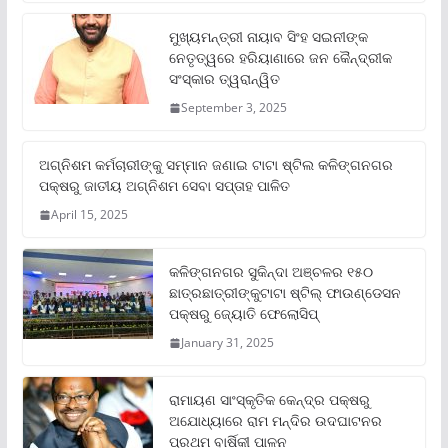
ମୁଖ୍ୟମନ୍ତ୍ରୀ ନାୟାବ ସିଂହ ସଇନୀଙ୍କ
ନେତୃତ୍ୱରେ ହରିୟାଣାରେ ଜନ କୈନ୍ଦ୍ରୀକ
ସଂସ୍କାର ତ୍ୱରାନ୍ୱିତ
September 3, 2025
ଅଗ୍ନିଶମ କର୍ମଚାରୀଙ୍କୁ ସମ୍ମାନ ଜଣାଇ ଟାଟା ଷ୍ଟିଲ କଳିଙ୍ଗନଗର
ପକ୍ଷରୁ ଜାତୀୟ ଅଗ୍ନିଶମ ସେବା ସପ୍ତାହ ପାଳିତ
April 15, 2025
କଳିଙ୍ଗନଗର ସୁକିନ୍ଦା ଅଞ୍ଚଳର ୧୫୦
ଛାତ୍ରଛାତ୍ରୀଙ୍କୁଟାଟା ଷ୍ଟିଲ୍ ଫାଉଣ୍ଡେସନ
ପକ୍ଷରୁ ଜ୍ୟୋତି ଫେଲୋସିପ୍‌
January 31, 2025
ରାମାୟଣ ସାଂସ୍କୃତିକ କେନ୍ଦ୍ର ପକ୍ଷରୁ
ଅଯୋଧ୍ୟାରେ ରାମ ମନ୍ଦିର ଉଦଘାଟନର
ପ୍ରଥମ ବାର୍ଷିକୀ ପାଳନ