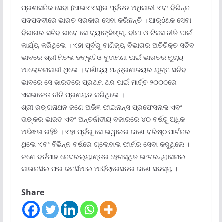
ପ୍ରଶାସନିକ ସେବା (ଆଇଏଏସ୍‌)ର ପୂର୍ବତନ ଅଧିକାରୀ ଏବଂ ବିଭିନ୍ନ
ପଦପଦବୀରେ ଭାରତ ସରକାର ସେବା କରିଛନ୍ତି । ଆର୍ôଥକ ସେବା
ବିଭାଗର ସଚିବ ଭାବେ ସେ ବ୍ୟାଙ୍କିଙ୍ଗ୍‌, ବୀମା ଓ ଟିକସ ନୀତି ପାଇଁ
କାର୍ଯ୍ୟ କରିଥିଲେ । ଏହା ପୂର୍ବରୁ ବାଣିଜ୍ୟ ବିଭାଗର ଅତିରିକ୍ତ ସଚିବ
ଭାବରେ ଶ୍ରୀ ମିତଲ ଡବ୍ଲୁଟିଓ ବୁଝାମଣା ପାଇଁ ଭାରତର ମୁଖ୍ୟ
ଆଲୋଚନାକାରୀ ଥିଲେ । ବାଣିଜ୍ୟ ମନ୍ତ୍ରଣାଳୟର ଯୁଗ୍ମ ସଚିବ
ଭାବରେ ସେ ଭାରତରେ ପ୍ରଥମ ଥର ପାଇଁ ମାର୍ଚ୍ଚ ୨୦୦୦ରେ
ଏସଇଜେଡ ନୀତି ପ୍ରଣୟନ କରିଥିଲେ ।
ଶ୍ରୀ ରଙ୍ଗନାଥନ ଜଣେ ଅଭିଜ୍ଞ ଫାଇନାନ୍ସ ପ୍ରଫେସନାଲ ଏବଂ
ତାଙ୍କର ଭାରତ ଏବଂ ଅନ୍ତର୍ଜାତୀୟ ବଜାରରେ ୪୦ ବର୍ଷରୁ ଅଧିକ
ଅଭିଜ୍ଞତା ରହିଛି । ଏହା ପୂର୍ବରୁ ସେ ଇୱାଇର ଜଣେ ବରିଷ୍ଠ ପାର୍ଟନର
ଥିଲେ ଏବଂ ବିଭିନ୍ନ ବର୍ଷରେ ଗ୍ଲୋବାଲ ଫାର୍ମର ସେବା କରୁଥିଲେ ।
ଜଣେ ବର୍ତମାନ ନେଦରଲ୍ୟାଣ୍ଡର ହେଗସ୍ଥିତ ଇଂଟରନ୍ୟାସନାଲ
କାଉନସିଲ ଫର କମର୍ସିଆଲ ଆର୍ବିଟ୍ରେସନର ଜଣେ ସଦସ୍ୟ ।
Share