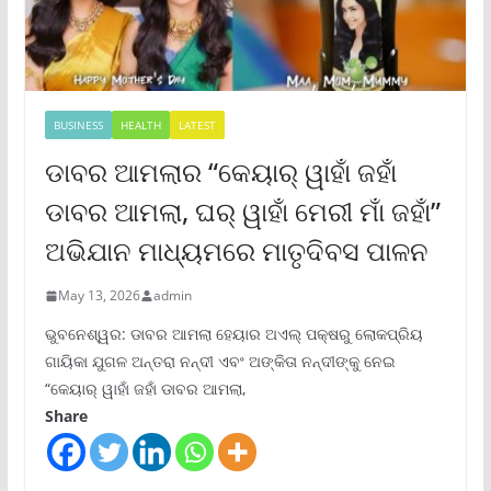
BUSINESS
HEALTH
LATEST
ଡାବର ଆମଲାର “କେୟାର୍ ୱାହାଁ ଜହାଁ
ଡାବର ଆମଲା, ଘର୍ ୱାହାଁ ମେରୀ ମାଁ ଜହାଁ”
ଅଭିଯାନ ମାଧ୍ୟମରେ ମାତୃଦିବସ ପାଳନ
May 13, 2026
admin
ଭୁବନେଶ୍ୱର: ଡାବର ଆମଲା ହେୟାର ଅଏଲ୍ ପକ୍ଷରୁ ଲୋକପ୍ରିୟ
ଗାୟିକା ଯୁଗଳ ଅନ୍ତରା ନନ୍ଦୀ ଏବଂ ଅଙ୍କିତା ନନ୍ଦୀଙ୍କୁ ନେଇ
“କେୟାର୍ ୱାହାଁ ଜହାଁ ଡାବର ଆମଲା,
Share