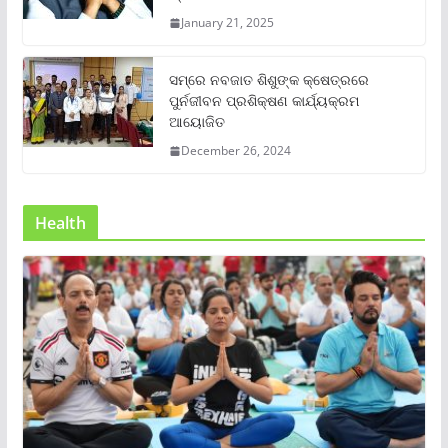
January 21, 2025
ସମ୍‌ରେ ନବଜାତ ଶିଶୁଙ୍କ କ୍ଷେତ୍ରରେ
ପୁର୍ନଜୀବନ ପ୍ରଶିକ୍ଷଣ କାର୍ଯ୍ୟକ୍ରମ
ଆୟୋଜିତ
December 26, 2024
Health