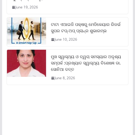
June 19, 2026
ଟାଟା ଏଆଇଜି ପକ୍ଷରୁ ମେଡିକେୟାର ରିଜର୍ଭ
ସୁପର ଟପ୍‌-ଅପ୍ ପ୍ଲାନ୍‌ର ଶୁଭାରମ୍ଭ
June 10, 2026
ମୁଖ ସ୍ୱାସ୍ଥ୍ୟ ଓ ତ୍ୱଚା ସମସ୍ୟାର ଅଦୃଶ୍ୟ
ସମ୍ପର୍କ :ପ୍ରଖ୍ୟାତ ସ୍ୱାସ୍ଥ୍ୟ ବିଶେଷଜ୍ଞ ଡା.
ସୋନିଆ ଦତ୍ତ
June 8, 2026