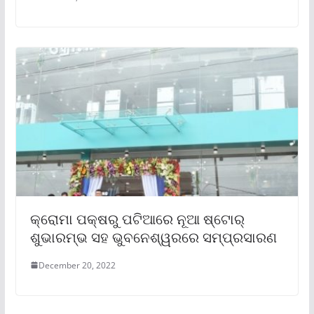
କ୍ରୋମା ପକ୍ଷରୁ ପଟିଆରେ ନୂଆ ଷ୍ଟୋର୍
ଶୁଭାରମ୍ଭ ସହ ଭୁବନେଶ୍ୱରରେ ସମ୍ପ୍ରସାରଣ
December 20, 2022