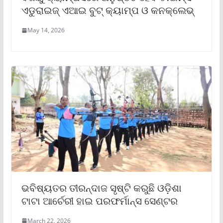
ଏଡୁରାଇଜ୍ ଏଆଇ ବୁଟ୍ କ୍ୟାମ୍ପ ଓ କନକ୍ଲେଭ୍‌‌
May 14, 2026
ଭବିଷ୍ୟତର ତୀରନ୍ଦାଜ ସୃଷ୍ଟି କରୁଛି ଓଡ଼ିଶା
ଟାଟା ଆର୍ଚେରୀ ହାଇ ପରଫର୍ମାନ୍ସ ସେଣ୍ଟର
March 22, 2026