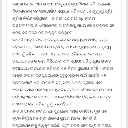
ଏଣ୍ଡାଓମେଂଟ୍‌, ଏଆଇଏଫ୍‌, ସେକ୍ୟୁଆ କ୍ୟାପିଟାଲ୍ ଭଳି ଅଗ୍ରଣୀ
ନିବେଶକଙ୍କ ସହ ସହଯୋଗିତା ସ୍ଥାପନ କରିବାରେ ସେ ଗୁରୁତ୍ୱପୂର୍ଣ୍ଣ
ଭୂମିକା ନିର୍ବାହ କରିଥିଲେ । ଭାରତୀ ଏୟାରଟେଲ୍‌, ଭାରତୀ
ଇନଫ୍ରାଟେଲ୍ ଓ ଏୟାରଟେଲ୍ ଆଫ୍ରିକାକୁ ମଧ୍ୟ ସେ ସଫଳତାର ସହ
ଷ୍ଟକ୍ ବଜାରରେ ତାଲିକାଭୁକ୍ତ କରିଥିଲେ ।
ଭାରତୀ ଆକ୍ସା ଲାଇଫ୍ ଇନସ୍ୟୁରାନ୍ସର ଅଧ୍ୟକ୍ଷ ଅଖିଲ୍ ଗୁପ୍ତା
କହିଛନ୍ତି ଯେ, “ଭାରତୀ ଅ।।କ୍ସା ଲାଇଫ୍ ଇନସ୍ୟୁରାନ୍ସର ନେତୃତ୍ୱ
ନେଇ ମୁଁ ଗର୍ବିତ । କାରଣ ଆମ ପାଖରେ ଅଭିନବତା ଏବଂ ଆମ
ଉପଭୋକ୍ତାଙ୍କ ବୀମା ବିନିଯୋଗ ଏବଂ ସ୍ଥାୟୀ ଅଭିବୃଦ୍ଧିର ଗଭୀର
ବୁଝାମଣାର ଉପଯୋଗ କରିବାର ଏକ ବିରାଟ ସୁଯୋଗ ରହିଛି । ଭାରତୀ
ଆକ୍ସା ଲାଇଫ୍ ଇନସ୍ୟୁରାନ୍ସକୁ ସୁଦୃଢ଼ କରିବା ପାଇଁ ସମର୍ପିତ ଏକ
ପ୍ରତିଭାଶାଳୀ ଏବଂ ଉତ୍ସାହୀ ଟିମ୍ ସହିତ ଆମର ଗ୍ରାହକ ଏବଂ
ଶିଳ୍ପସଂସ୍ଥାର ପ୍ରତିଷ୍ଠାତାଙ୍କ ବିଶ୍ୱସ୍ତ ଅଂଶୀଦାର ଭାବରେ କାମ
କରିବାକୁ ଏବଂ ସେମାନଙ୍କ ଉପରେ ନିର୍ଭରଶୀଳ ନିର୍ଦ୍ଦେଶକଙ୍କ ସହ
ବୋର୍ଡ ସହ କାମ କରିବାକୁ ମୁଁ ଉତ୍ସାହିତ ।”
ଭାରତୀ ଆକ୍ସା ଲାଇଫ୍ ଇନସ୍ୟୁରାନ୍ସ ଏହାର ବୋର୍ଡରେ ଦୁଇ ଜଣ
ନୂତନ ନିର୍ଦ୍ଦେଶକ ଶ୍ରୀ ଦୀନେଶ କୁମାର ମିତଲ ଏବଂ ଭି ଭି
ରଙ୍ଗନାଥନଙ୍କୁ ନିଯୁକ୍ତ କରିଛି ।ଶ୍ରୀ ମିତଲ ହେଉଛନ୍ତି ଭାରତୀୟ