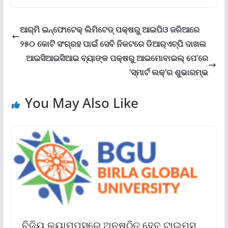
ଆର୍‌ମି ଇନ୍‌ଫୋଟେକ୍ ଲିମିଟେଡ୍ ପକ୍ଷରୁ ଆଇପିଓ ଜରିଆରେ
୨୫୦ କୋଟି ସଂଗ୍ରହ ପାଇଁ ସେବି ନିକଟରେ ଡିଆର୍‌ଏଚ୍‌ପି ଦାଖଲ
ଆଇସିଆଇସିଆଇ ବ୍ୟାଙ୍କ ପକ୍ଷରୁ ଆଇମୋବାଇଲ୍‌‌ ପେ’ରେ
‘ସ୍ମାର୍ଟ ଲକ୍‌‌’ର ଶୁଭାରମ୍ଭ
You May Also Like
ବିଜିୟୁ କ୍ୟାମ୍ପସରେ ଅନୁଷ୍ଠିତ ହେବ ଟାଇମ୍ସ