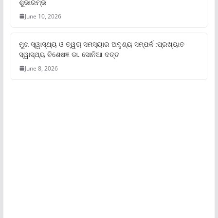
ଶୁଭାରମ୍ଭ
June 10, 2026
ମୁଖ ସ୍ୱାସ୍ଥ୍ୟ ଓ ତ୍ୱଚା ସମସ୍ୟାର ଅଦୃଶ୍ୟ ସମ୍ପର୍କ :ପ୍ରଖ୍ୟାତ
ସ୍ୱାସ୍ଥ୍ୟ ବିଶେଷଜ୍ଞ ଡା. ସୋନିଆ ଦତ୍ତ
June 8, 2026