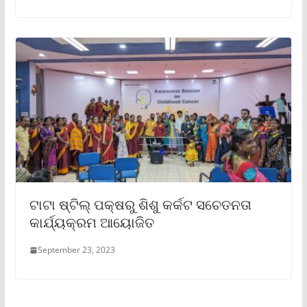
ଟାଟା ଷ୍ଟିଲ୍ ପକ୍ଷରୁ ଶିଶୁ କର୍କଟ ସଚେତନତା
କାର୍ଯ୍ୟକ୍ରମ ଆୟୋଜିତ
September 23, 2023