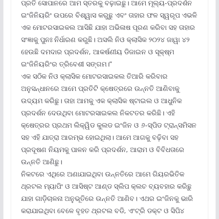
ପ୍ରତି ସୋପାନରେ ଆମ ସ୍ତରକୁ ବଢ଼ାଇଛୁ। ଆମେ ମୂଲ୍ୟ-ପ୍ରଦର୍ଶନ
ଇଂଜିନିୟରିଂ ଉପରେ ବିଶ୍ୱାସ କରୁଛୁ ଏବଂ ତାହାର ଫଳ ସ୍ୱରୂପ ଏଭଳି
ଏକ ମୋଟରସାଇକଲ ଆସିଛି ଯାହା ଅଭିଳାଷ ପୂରଣ କରିବା ସହ ତାହାର
ସଂଜ୍ଞାକୁ ପୁନଃ ନିର୍ଧାରଣ କରୁଛି। ଅସଲି ନିଓ କ୍ଲାସିକ ୨୦୨୪ ଜାୱା ୪୨
ହେଉଛି ଦମଦାର ପ୍ରଦର୍ଶନ, ଆକର୍ଷଣୀୟ ଡିଜାଇନ ଓ ସୂକ୍ଷ୍ମ
ଇଂଜିନିୟରିଂର ତ୍ରିବେଶୀ ସଙ୍ଗମ।”
ଏକ ସଠିକ ନିଓ କ୍ଲାସିକ ମୋଟରସାଇକଲ ତିଆରି କରିବାର
ଅନୁସନ୍ଧାନରେ ଆମେ ପ୍ରତିଟି କ୍ଷେତ୍ରରେ ଉନ୍ନତି ଆଣିବାକୁ
ଉଦ୍ୟମ କରିଛୁ। ତାହା ଆମକୁ ଏକ କ୍ଲାସିକ ଷ୍ଟାଇଲ ଓ ଆଧୁନିକ
ପ୍ରଦର୍ଶନ ଦେଉଥିବା ମୋଟରସାଇକଲ ନିକଟତର କରିଛି। ଏହି
କ୍ଷେତ୍ରର ପ୍ରଥମ ଲିକ୍ୱିଡ କୁଲଡ ଇଂଜିନ ଓ ୬-ସ୍ପିଡ ଟ୍ରାନ୍ସମିସନ
ସହ ଏହି ଯାତ୍ରା ଆରମ୍ଭ ହୋଇଥିଲା। ଆମେ ଆଗକୁ ବଢ଼ିବା ସହ
ପ୍ରଦୂଷଣ ନିୟମକୁ ପାଳନ କରି ପ୍ରଦର୍ଶନ, ଆରାମ ଓ ବିବିଧତାରେ
ଉନ୍ନତି ଆଣିଛୁ।
ନିକଟରେ ଏଥିରେ ଅଣାଯାଇଥିବା ଉନ୍ନତିରେ ଆମେ ଗିୟରଭିତିକ
ଥ୍ରଟଲ ମ୍ୟାପିଂ ଓ ଆସିଷ୍ଟ ଆଣ୍ଡ ସ୍ଲିପ କ୍ଲଚ ବ୍ୟବହାର କରିଛୁ
ଯାହା ଗାଡ଼ିଚାଳନା ଅନୁଭୂତିରେ ଉନ୍ନତି ଆଣିବ। ଏଥର ଇଂଜିନକୁ ଭାରି
କରାଯାଇଥିବା ବେଳେ ବୃହତ ଥ୍ରଟଲ ବଡି, ଏଂଟ୍ରି ଡକ୍ଟ ଓ ସିପି୪