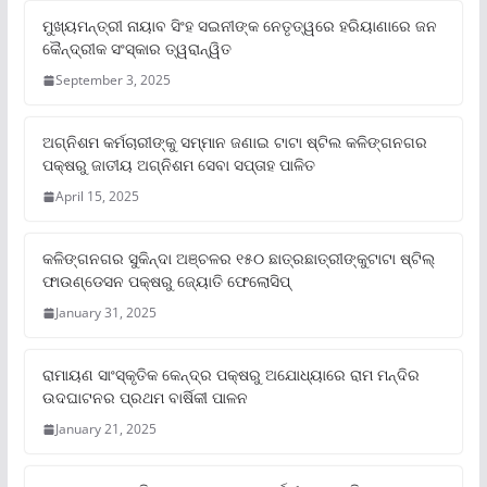
ମୁଖ୍ୟମନ୍ତ୍ରୀ ନାୟାବ ସିଂହ ସଇନୀଙ୍କ ନେତୃତ୍ୱରେ ହରିୟାଣାରେ ଜନ
କୈନ୍ଦ୍ରୀକ ସଂସ୍କାର ତ୍ୱରାନ୍ୱିତ
September 3, 2025
ଅଗ୍ନିଶମ କର୍ମଚାରୀଙ୍କୁ ସମ୍ମାନ ଜଣାଇ ଟାଟା ଷ୍ଟିଲ କଳିଙ୍ଗନଗର
ପକ୍ଷରୁ ଜାତୀୟ ଅଗ୍ନିଶମ ସେବା ସପ୍ତାହ ପାଳିତ
April 15, 2025
କଳିଙ୍ଗନଗର ସୁକିନ୍ଦା ଅଞ୍ଚଳର ୧୫୦ ଛାତ୍ରଛାତ୍ରୀଙ୍କୁଟାଟା ଷ୍ଟିଲ୍
ଫାଉଣ୍ଡେସନ ପକ୍ଷରୁ ଜ୍ୟୋତି ଫେଲୋସିପ୍‌
January 31, 2025
ରାମାୟଣ ସାଂସ୍କୃତିକ କେନ୍ଦ୍ର ପକ୍ଷରୁ ଅଯୋଧ୍ୟାରେ ରାମ ମନ୍ଦିର
ଉଦଘାଟନର ପ୍ରଥମ ବାର୍ଷିକୀ ପାଳନ
January 21, 2025