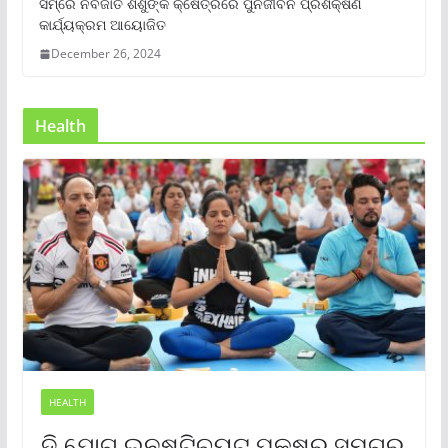
ସମ୍‌ରେ ନବଜାତ ଶିଶୁଙ୍କ କ୍ଷେତ୍ରରେ ପୁର୍ନଜୀବନ ପ୍ରଶିକ୍ଷଣ
କାର୍ଯ୍ୟକ୍ରମ ଆୟୋଜିତ
December 26, 2024
Health
HEALTH
ଦି ଯୋଗ ଇନଷ୍ଟିଚ୍ୟୁଟ୍ ପକ୍ଷରୁ ସମଗ୍ର