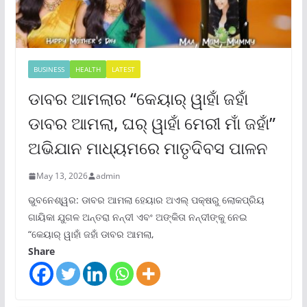
BUSINESS
HEALTH
LATEST
ଡାବର ଆମଲାର “କେୟାର୍ ୱାହାଁ ଜହାଁ
ଡାବର ଆମଲା, ଘର୍ ୱାହାଁ ମେରୀ ମାଁ ଜହାଁ”
ଅଭିଯାନ ମାଧ୍ୟମରେ ମାତୃଦିବସ ପାଳନ
May 13, 2026
admin
ଭୁବନେଶ୍ୱର: ଡାବର ଆମଲା ହେୟାର ଅଏଲ୍ ପକ୍ଷରୁ ଲୋକପ୍ରିୟ
ଗାୟିକା ଯୁଗଳ ଅନ୍ତରା ନନ୍ଦୀ ଏବଂ ଅଙ୍କିତା ନନ୍ଦୀଙ୍କୁ ନେଇ
“କେୟାର୍ ୱାହାଁ ଜହାଁ ଡାବର ଆମଲା,
Share