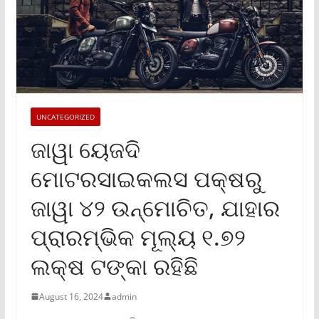
UNCATEGORIZED
ଜାୱା ୟେଜଦି
ମୋଟରସାଇକଲସ ପକ୍ଷରୁ
ଜାୱା ୪୨ ଉନ୍ମୋଚିତ, ଯାହାର
ପ୍ରାରମ୍ଭିକ ମୂଲ୍ୟ ୧.୭୨
ଲକ୍ଷ ଟଙ୍କା ରହିଛି
August 16, 2024
admin