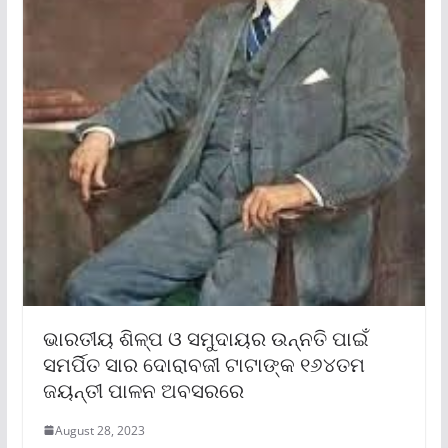
ଭାରତୀୟ ଶିଳ୍ପ ଓ ସମୁଦାୟର ଉନ୍ନତି ପାଇଁ
ସମର୍ପିତ ସାର ଦୋରାବଜୀ ଟାଟାଙ୍କ ୧୬୪ତମ
ଜୟନ୍ତୀ ପାଳନ ଅବସରରେ
August 28, 2023