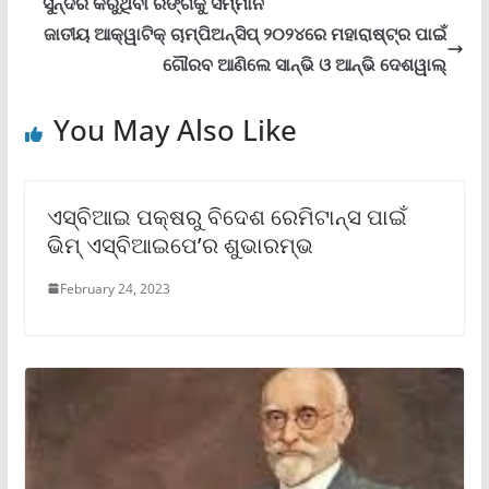
ସୁନ୍ଦର କରୁଥିବା ରଙ୍ଗକୁ ସମ୍ମାନ
ଜାତୀୟ ଆକ୍ୱାଟିକ୍ ଚାମ୍ପିଅନ୍‌ସିପ୍ ୨୦୨୪ରେ ମହାରାଷ୍ଟ୍ର ପାଇଁ
ଗୌରବ ଆଣିଲେ ସାନ୍‌ଭି ଓ ଆନ୍‌ଭି ଦେଶୱାଲ୍‌
You May Also Like
ଏସ୍‌ବିଆଇ ପକ୍ଷରୁ ବିଦେଶ ରେମିଟାନ୍‌ସ ପାଇଁ
ଭିମ୍ ଏସ୍‌ବିଆଇପେ’ର ଶୁଭାରମ୍ଭ
February 24, 2023