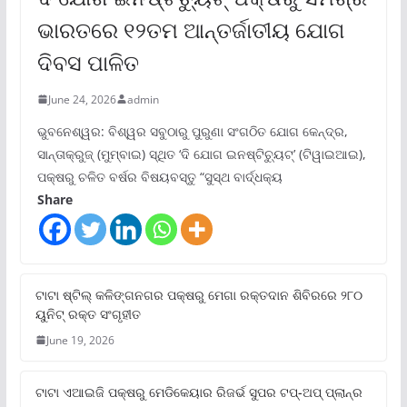
ଭାରତରେ ୧୨ତମ ଆନ୍ତର୍ଜାତୀୟ ଯୋଗ
ଦିବସ ପାଳିତ
June 24, 2026
admin
ଭୁବନେଶ୍ୱର: ବିଶ୍ୱର ସବୁଠାରୁ ପୁରୁଣା ସଂଗଠିତ ଯୋଗ କେନ୍ଦ୍ର,
ସାନ୍ତାକ୍ରୁଜ୍ (ମୁମ୍ବାଇ) ସ୍ଥିତ ‘ଦି ଯୋଗ ଇନଷ୍ଟିଚ୍ୟୁଟ୍‌’ (ଟିୱାଇଆଇ),
ପକ୍ଷରୁ ଚଳିତ ବର୍ଷର ବିଷୟବସ୍ତୁ “ସୁସ୍ଥ ବାର୍ଦ୍ଧକ୍ୟ
Share
ଟାଟା ଷ୍ଟିଲ୍‌ କଳିଙ୍ଗନଗର ପକ୍ଷରୁ ମେଗା ରକ୍ତଦାନ ଶିବିରରେ ୨୮୦
ୟୁନିଟ୍‌ ରକ୍ତ ସଂଗୃହୀତ
June 19, 2026
ଟାଟା ଏଆଇଜି ପକ୍ଷରୁ ମେଡିକେୟାର ରିଜର୍ଭ ସୁପର ଟପ୍‌-ଅପ୍ ପ୍ଲାନ୍‌ର