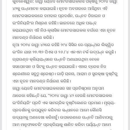
ଭୁବନେଶ୍ୱର: ଜାୱା ୟେଜଦି ମୋଟରସାଇକଲସ ପକ୍ଷରୁ ୨୦୨୪ ଜାୱା
୪୨କୁ ଉନ୍ମୋଚନ କରାଯାଇଛି। ନୂତନ ଅବତାରରେ ଆସିଥିବା ଏହି
ମୋଟରସାଇକଲରେ ଦମଦାର ପ୍ରଦର୍ଶନ, ଉନ୍ନତ ଡିଜାଇନ ଓ
ଇଂଜିନିୟରିଂର ମିଶ୍ରଣ ରହିଛି। ଭାରତରେ ଅଧିକ ପସନ୍ଦ
କରାଯାଉଥିବା ଏହି ନିଓ-କ୍ଲାସିକ ମୋଟରସାଇକଲ ବର୍ଗରେ ଏହା ନୂତନ
ମାନଦଣ୍ଡ ନିର୍ଧାରଣ କରିଛି।
ନୂଆ ୨୦୨୪ ଜାୱା ୪୨ରେ ରହିଛି ୨୯୪ ସିସିର ଜେ-ପ୍ୟାନ୍ଥର ଲିକ୍ୱିଡ
ଇଂଜିନ ଯାହା ୨୭.୩୨ ପିଏସ ଓ ୨୬.୮୪ ଏନଏମ ଟର୍କ ଉତ୍ପନ୍ନ କରୁଛି।
ଗ୍ରାଉଣ୍ଡ କ୍ଲିୟରାନ୍ସରେ ଉନ୍ନତି ଅଣାଯାଇଥିବା ବେଳେ
ସସପେନସନ ଓ ସିଟକୁ ଉନ୍ନତ କରାଯାଇଛି। ଏହାର ବ୍ରେକ ନିଜ
ଶ୍ରେଣୀରେ ସବୁଠୁ ଶ୍ରେଷ୍ଠ। ଗାଡ଼ି ଚାଳନା, ଆରାମ ଓ ସୁରକ୍ଷା ଦୃଷ୍ଟିରୁ
ଏହା ନୂତନ ମାନଦଣ୍ଡ ନିର୍ଧାରଣ କରିଛି।
ଜାୱା ୟେଜଦି ମୋଟରସାଇକଲସର ସହ ପ୍ରତିଷ୍ଠାତା ଅନୁପମ
ଥାରେଜା କହିଛନ୍ତି ଯେ, “୨୦୨୪ ଜାୱା ୪୨ ହେଉଛି ମୋଟରସାଇକଲ
ଇଂଜିନିୟରିଂ ପ୍ରତି ଏକ ସାମଗ୍ରିକ ଦୃଷ୍ଟିକୋଣର ପ୍ରମାଣ। ମୂଲ୍ୟ-
ପ୍ରଦର୍ଶନକୁ ଉପଯୁକ୍ତ କରିବାର ସନ୍ଧାନରେ ଆମେ କୌଣସି
ଉଦ୍ୟମକୁ ଅଣଦେଖା କରିନାହୁଁ। ଉପକରଣରେ ଉନ୍ନତି ଆଣିବାଠାରୁ
ଆମ ମାନୁଫାକଚରିଂ ପ୍ରକ୍ରିୟାକୁ ଶାଣିତ କରିବା ପର୍ଯ୍ୟନ୍ତ ଆମେ