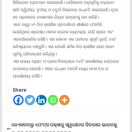
ସିଲିଣ୍ଡର ବ୍ୟବହାର କରାଯାଇଛି। ଗାଡ଼ିଚାଳନା ଅନୁଭୂତିକୁ ବଢ଼ାଇବା
ଲାଗି ଦ୍ୱିତୀୟ, ତୃତୀୟ ଓ ଚତୁର୍ଥ ଗିୟରରେ ଉନ୍ନତି କରାଯାଇଛି। ନୂଆ
ହବ ପ୍ରକାରର ବାଲାନସର ଗିୟର କମ୍ପନକୁ କମ କରିଛି।
ଏବେ ଜାୱା ୪୨ ଜିଓ କ୍ଲାସିକ ପ୍ରଦର୍ଶନର ଶୀର୍ଷରେ ପଂହଚିଛି
ଯେଉଁଥିରେ ଶ୍ରେଷ୍ଠ ମାନର ବ୍ରେକ ବ୍ୟବସ୍ଥା, ଗାଡ଼ି ଚାଳନା ଏବଂ
ଏରର୍ଗୋନୋମିକ ରହିଛି। ଏହା କେବଳ ଏକ ଅତୀତର ସ୍ମୃତି ନୁହେଁ, ବରଂ
ଭବିଷ୍ୟତର ମଞ୍ଜୁରି। ଏହା ହେଉଛି ସଠିକ ନିଓ କ୍ଲାସିକ ଯାହା ଆମେ
ପୂର୍ବରୁ ପରିକଳ୍ପନା କରିଥିଲୁ।
ଏହା ଉଭୟ ମ୍ୟାଟ ଓ ଗ୍ଲସ ବିକଳ୍ପରେ ୧୪ଟି ଆକର୍ଷଣୀୟ ରଙ୍ଗରେ
ଉପଲବ୍ଧ ହୋଇଛି। ଏହାର ଇନ୍ଧନ ଟାଙ୍କି ମଧ୍ୟ ବେଶ ବଡ଼ ଓ
ଆକର୍ଷଣୀୟ ରହିଛି।
Share
ଜେଏସଡବ୍ଲୁ ପେଂଟ୍‌ସ ପକ୍ଷରୁ ସ୍ୱାଧୀନତା ଦିବସେର ଭାରତକୁ