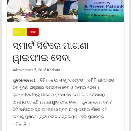
LATEST
ରାଜ୍ୟ
ସ୍ମାର୍ଟ ସିଟିରେ ମାଗଣା
ୱାଇଫାଇ ସେବା
November 5, 2018
admin
ଭୁବନେଶ୍ବର
()
: ଡିଜିଟାଲ ହେଲା ଭୁବନେଶ୍ବର । ଏଣିକି ରାଜଧାନୀର
ସବୁ ମୁଖ୍ୟ ରାସ୍ତାରେ ଉପଲବ୍ଧ ହେବ ୱାଇଫାଇ ସେବା ।
ରାଜଧାନୀବାସୀଙ୍କୁ ଡିଜିଟାଲ ଦୁନିଆ ସହ ଯୋଜିବା ପାଇଁ ଆଜିଠୁ
ଆରମ୍ଭ ହୋଇଛି ମାଗଣା ୱାଇଫାଇ ସେବା । ଭୁବନେଶ୍ବର ସ୍ମାର୍ଟ
ସିଟି ଲମିଟେଡ ଦ୍ବାରା “ଭୁବନେଶ୍ବର ମି” ୱାଇଫାଇ ନାଁରେ ଏହି
ସେବାକୁ ମୁଖ୍ୟମନ୍ତ୍ରୀ ନବୀନ ପଟ୍ଟନାୟକ ଏହିର ଶୁଭାରମ୍ଭ
କରିଛନ୍ତି ।