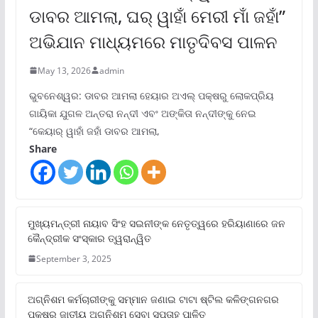
ଡାବର ଆମଲା, ଘର୍ ୱାହାଁ ମେରୀ ମାଁ ଜହାଁ”
ଅଭିଯାନ ମାଧ୍ୟମରେ ମାତୃଦିବସ ପାଳନ
May 13, 2026
admin
ଭୁବନେଶ୍ୱର: ଡାବର ଆମଲା ହେୟାର ଅଏଲ୍ ପକ୍ଷରୁ ଲୋକପ୍ରିୟ
ଗାୟିକା ଯୁଗଳ ଅନ୍ତରା ନନ୍ଦୀ ଏବଂ ଅଙ୍କିତା ନନ୍ଦୀଙ୍କୁ ନେଇ
“କେୟାର୍ ୱାହାଁ ଜହାଁ ଡାବର ଆମଲା,
Share
ମୁଖ୍ୟମନ୍ତ୍ରୀ ନାୟାବ ସିଂହ ସଇନୀଙ୍କ ନେତୃତ୍ୱରେ ହରିୟାଣାରେ ଜନ
କୈନ୍ଦ୍ରୀକ ସଂସ୍କାର ତ୍ୱରାନ୍ୱିତ
September 3, 2025
ଅଗ୍ନିଶମ କର୍ମଚାରୀଙ୍କୁ ସମ୍ମାନ ଜଣାଇ ଟାଟା ଷ୍ଟିଲ କଳିଙ୍ଗନଗର
ପକ୍ଷରୁ ଜାତୀୟ ଅଗ୍ନିଶମ ସେବା ସପ୍ତାହ ପାଳିତ