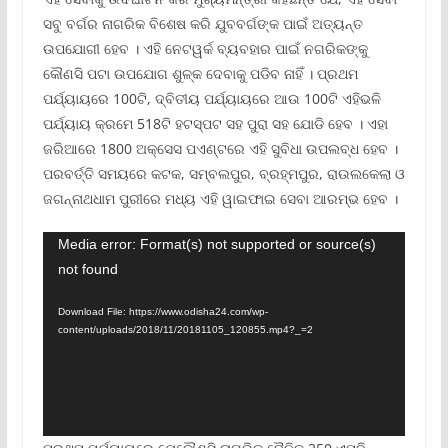
ସବୁ ବର୍ଗର ନାଗରିକ ବିଶେଷ କରି ଯୁବବର୍ଗଙ୍କ ପାଇଁ ଅତ୍ୟନ୍ତ
ଉପଯୋଗୀ ହେବ । ଏହି ନେଟୱର୍କ ବ୍ୟବହାର ପାଇଁ ନଗରିକଙ୍କୁ
କୌଣସି ପଟା ଉପଯୋଗ ଶୁଳ୍କ ଦେବାକୁ ପଡିବ ନାହିଁ । ପ୍ରଥମ
ପର୍ଯ୍ୟାୟରେ 100ଟି, ଦ୍ବିତୀୟ ପର୍ଯ୍ୟାୟରେ ଆଉ 100ଟି ଏହିଭଳି
ପର୍ଯ୍ୟାୟ କ୍ରମେ 518ଟି ହଟସ୍ପଟ ସହ ପୁରା ସହ ଯୋଡି ହେବ । ଏହା
ଜରିଆରେ 1800 ଅକ୍ସେସ ପଏଣ୍ଟରେ ଏହି ସୁବିଧା ଉପଲବ୍ଧ ହେବ ।
ପରବର୍ତ୍ତି ସମୟରେ କଟକ, ସମ୍ବଲପୁର, ବ୍ରହ୍ମପୁର, ରାଉଲକେଲା ଓ
ଜଗନ୍ନାଥଧାମ ପୁରୀରେ ମଧ୍ୟ ଏହି ୱାଇଫାଇ ସେବା ଆରମ୍ଭ ହେବ ।
Video
Media error: Format(s) not supported or source(s)
not found
Player
Download File: https://www.odisha24.com/wp-
content/uploads/2018/11/20181105_120855.mp4?_=2