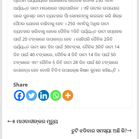
ପ୍ରଥମ ପର୍ଯ୍ୟାୟରେ ଯେକୌଣସି ନାଗରିକ ଦୈନିକ 250 ଏମବି
ପର୍ଯ୍ୟନ୍ତ ଡାଟା ମାଗଣାରେ ପାଇପାରିବେ । ଏହି ଡାଟାର ଉପଯୋଗ
ପରେ ପୁନଶ୍ଚ ଡାଟା ବ୍ୟବହାର ପାିଁ ସେମାନଙ୍କୁ ଲଗଇନ କରି ଶିଳ୍କ
ପୈଠର ଯୋଜନା ବାଛିବାକୁ ହେବ । 250 ଏମବିରୁ ଅଧିକ ଡାଟା
ବ୍ୟବହାର କରିବାକୁ ହେଲେ ଦୈନିକ 1ଜିବି ପର୍ଯ୍ୟନ୍ତ ଡାଟା ସପ୍ତାହକ
ପାଇଁ 20 ଟଙ୍କାରେ ଉପଲବ୍ଧ ହେବ । ସେହିପରି ଦୈନିକ 2ଜିବି
ପର୍ଯ୍ୟନ୍ତ ଡାଟା ସାତ ଦିନ ପାଇଁ 30ଟଙ୍କା, ଦୈନିକ 3ଜିବି ଡାଟା 14
ଦିନ ପାଇଁ 40 ଟଙ୍କାରେ, ଦୈନିକ 4 ଜିବି ଡାଟା 14 ଦିନ ପାଇଁ 50
ଟଙ୍କାରେ ଏବଂ ଜୈନିକ 5 ଜିବି ଡାଟା 28 ଦିନ ପାଇଁ 60 ଟଙ୍କାରେ
ଉପଲବ୍ଧ ହେବ ବୋଲି ବିଡିଏ ଉପାଧକ୍ଷ କିଷନ କୁମାର କହିଛନ୍ତି ।
Share
୫ ମାଓବାଦୀଙ୍କର ମୃତ୍ୟୁ
ଚୁଟି ଝଡିବାର ସମସ୍ୟା ଅଛି କି?