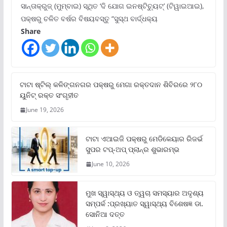
ସାନ୍ତାକ୍ରୁଜ୍ (ମୁମ୍ବାଇ) ସ୍ଥିତ ‘ଦି ଯୋଗ ଇନଷ୍ଟିଚ୍ୟୁଟ୍‌’ (ଟିୱାଇଆଇ),
ପକ୍ଷରୁ ଚଳିତ ବର୍ଷର ବିଷୟବସ୍ତୁ “ସୁସ୍ଥ ବାର୍ଦ୍ଧକ୍ୟ
Share
ଟାଟା ଷ୍ଟିଲ୍‌ କଳିଙ୍ଗନଗର ପକ୍ଷରୁ ମେଗା ରକ୍ତଦାନ ଶିବିରରେ ୨୮୦
ୟୁନିଟ୍‌ ରକ୍ତ ସଂଗୃହୀତ
June 19, 2026
ଟାଟା ଏଆଇଜି ପକ୍ଷରୁ ମେଡିକେୟାର ରିଜର୍ଭ
ସୁପର ଟପ୍‌-ଅପ୍ ପ୍ଲାନ୍‌ର ଶୁଭାରମ୍ଭ
June 10, 2026
ମୁଖ ସ୍ୱାସ୍ଥ୍ୟ ଓ ତ୍ୱଚା ସମସ୍ୟାର ଅଦୃଶ୍ୟ
ସମ୍ପର୍କ :ପ୍ରଖ୍ୟାତ ସ୍ୱାସ୍ଥ୍ୟ ବିଶେଷଜ୍ଞ ଡା.
ସୋନିଆ ଦତ୍ତ