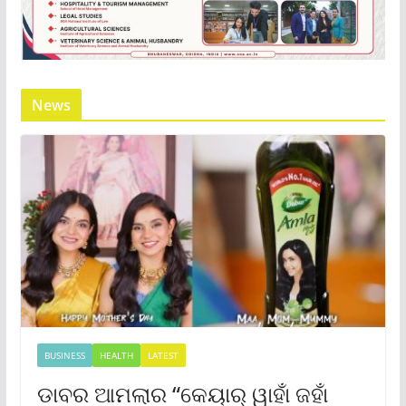
News
BUSINESS
HEALTH
LATEST
ଡାବର ଆମଲାର “କେୟାର୍ ୱାହାଁ ଜହାଁ