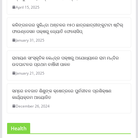
April 15, 2025
କଳିଙ୍ଗନଗର ସୁକିନ୍ଦା ଅଞ୍ଚଳର ୧୫୦ ଛାତ୍ରଛାତ୍ରୀଙ୍କୁଟାଟା ଷ୍ଟିଲ୍
ଫାଉଣ୍ଡେସନ ପକ୍ଷରୁ ଜ୍ୟୋତି ଫେଲୋସିପ୍‌
January 31, 2025
ରାମାୟଣ ସାଂସ୍କୃତିକ କେନ୍ଦ୍ର ପକ୍ଷରୁ ଅଯୋଧ୍ୟାରେ ରାମ ମନ୍ଦିର
ଉଦଘାଟନର ପ୍ରଥମ ବାର୍ଷିକୀ ପାଳନ
January 21, 2025
ସମ୍‌ରେ ନବଜାତ ଶିଶୁଙ୍କ କ୍ଷେତ୍ରରେ ପୁର୍ନଜୀବନ ପ୍ରଶିକ୍ଷଣ
କାର୍ଯ୍ୟକ୍ରମ ଆୟୋଜିତ
December 26, 2024
Health