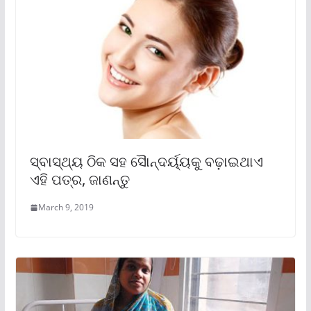
ସ୍ବାସ୍ଥ୍ୟ ଠିକ ସହ ସୈାନ୍ଦର୍ୟ୍ୟକୁ ବଢ଼ାଇଥାଏ
ଏହି ପତ୍ର, ଜାଣନ୍ତୁ
March 9, 2019