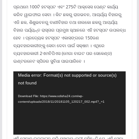
ପ୍ରଥମେ 100ଟି ହଟସ୍ପଟ ଏବଂ 275ଟି ଆକ୍ସେସ ପେଣ୍ଟ କାର୍ଯ୍ୟ
କରିବ ୱାଇଫାଇ ସେବା । କିଟ ଛକରୁ ରାଜଭବନ, ଆଚାର୍ଯ୍ୟ ବିହାରରୁ
ଏଜି ଛକ, ଶିଶୁଭବନରୁ ବାଣୀବିହାର ତଥା ନାଲକୋ ଛକରୁ ଆଚାର୍ଯ୍ୟ
ବିହାର ପର୍ଯ୍ୟନ୍ତ ରାସ୍ତାର ପ୍ରମୁଖ ସ୍ଥାନରେ ଏହି ହଟସ୍ପଟ ଉପଲବ୍ଧ
ହେବ । ପ୍ରତ୍ୟେକ ହଟସ୍ପଟ ଏକାସଙ୍ଗରେ 150ଜଣ
ବ୍ୟବହାରକାରୀଙ୍କୁ ସେବା ଦେବା ପାଇଁ ସକ୍ଷମ । ଏଥିରେ
ବ୍ୟବହାରକାରୀ 2ଏମବିପିଏସ (ମେଗା ବାଇଟ ପର ସେକେଣ୍ଡ)
ଇଣ୍ଟରନେଟ ସ୍ପିଡର ସୁବିଧା ପାଇପାରିବେ ।
Video
Media error: Format(s) not supported or source(s)
not found
Player
Download File: https://www.odisha24.com/wp-
content/uploads/2018/11/20181105_120217_002.mp4?_=1
ଏହି ସେବାକୁ ଉଦଘାଟନ କରି ମୁଖ୍ୟମନ୍ତ୍ରୀ କହିଛନ୍ତି ଯେ, ଏହି ସେବା