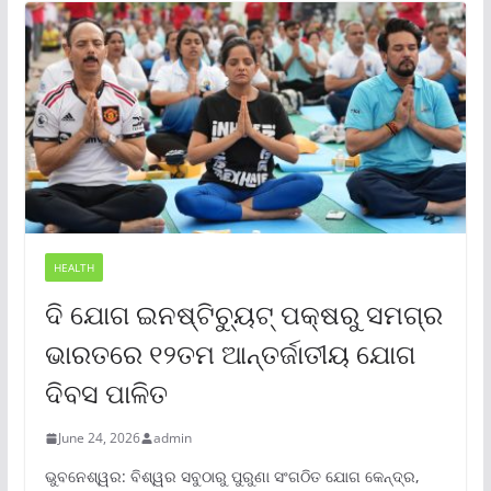
HEALTH
ଦି ଯୋଗ ଇନଷ୍ଟିଚ୍ୟୁଟ୍ ପକ୍ଷରୁ ସମଗ୍ର
ଭାରତରେ ୧୨ତମ ଆନ୍ତର୍ଜାତୀୟ ଯୋଗ
ଦିବସ ପାଳିତ
June 24, 2026
admin
ଭୁବନେଶ୍ୱର: ବିଶ୍ୱର ସବୁଠାରୁ ପୁରୁଣା ସଂଗଠିତ ଯୋଗ କେନ୍ଦ୍ର,