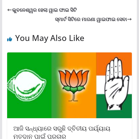
ଭୁବନେଶ୍ୱର ହେଲା ୱାଇ ଫାଇ ସିଟି
ସ୍ମାର୍ଟ ସିଟିରେ ମାଗଣା ୱାଇଫାଇ ସେବା
You May Also Like
ଆଜି ସନ୍ଧ୍ୟାରେ ସରୁଛି ଦ୍ବିତୀୟ ପର୍ୟ୍ୟାୟ
ମତଦାନ ପାଇଁ ପ୍ରଚାର