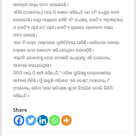
ସାମଗ୍ରୀ ମଧ୍ୟ ଜବତ କରାଯାଇଛି।
ଏଡିଜି (ଅପରେସନ୍) ଆର୍.ପି କୋଚେ କହିଛନ୍ତି ଯେ ୪ଟି ବନ୍ଧୁକ ଜବତ
କରାଯାଇଛି। ସେଥି ମଧ୍ୟରେ ରହିଛି ୨ଟି ଇନ୍ସାସ୍, ଗୋଟିଏ ଏସ୍ଏଲ୍ଆର୍
ଓ ଗୋଟିଏ ଥ୍ରୀ ନଟ୍ ଥ୍ରୀ। ଗୋଟିଏ ହ୍ୟାଣ୍ଡ୍ ଗ୍ରେନେଡ୍ ମଧ୍ୟ
ଜବତ ହୋଇଛି।
ଏବେ ବି ଉକ୍ତ ଅଞ୍ଚଳରେ ଗୁଳିବିନିମୟ ଚାଲିଛି। କାଲିମେଳା ଦଳମ୍ର
ନକ୍ସଲ ନେତା ରଣଦେବ ଖସି ଯାଇଥିବା ଜଣାପଡ଼ିଛି।
ଏସ୍ଓଜି ଯବାନଙ୍କୁ ନେଇ ଗତକାଲି ସନ୍ଧ୍ୟାରୁ ଏହି ଅପରେସନ୍
ଆରମ୍ଭ କରାଯାଇଥିଲା।
ଡିଜିପି ଆର୍.ପି ଶର୍ମା କହିଛନ୍ତି,“ ଓଡ଼ିଶା ପୁଲିସ୍କୁ ଉଲ୍ଲେଖନୀୟ
ସଫଳତା ମିଳିଛି। ମୁଁ ଭାବୁଛି ଓଡ଼ିଶାର ଏହା ବେଷ୍ଟ୍ ଅପରେସନ୍।”
ଅପରେସନ୍ ସରିବା ପରେ ସବିଶେଷ ସୂଚନା ଦିଆଯିବ ବୋଲି ଡିଜିପି
କହିଛନ୍ତି।
Share