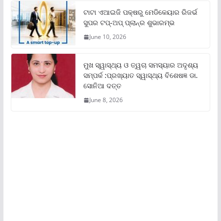
ଟାଟା ଏଆଇଜି ପକ୍ଷରୁ ମେଡିକେୟାର ରିଜର୍ଭ
ସୁପର ଟପ୍‌-ଅପ୍ ପ୍ଲାନ୍‌ର ଶୁଭାରମ୍ଭ
June 10, 2026
ମୁଖ ସ୍ୱାସ୍ଥ୍ୟ ଓ ତ୍ୱଚା ସମସ୍ୟାର ଅଦୃଶ୍ୟ
ସମ୍ପର୍କ :ପ୍ରଖ୍ୟାତ ସ୍ୱାସ୍ଥ୍ୟ ବିଶେଷଜ୍ଞ ଡା.
ସୋନିଆ ଦତ୍ତ
June 8, 2026