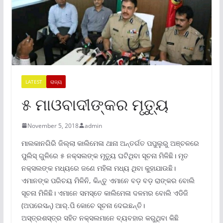
LATEST
ରାଜ୍ୟ
୫ ମାଓବାଦୀଙ୍କର ମୃତ୍ୟୁ
November 5, 2018
admin
ମାଲକାନଗିରି ଜିଲ୍ଲା କାଲିମେଳା ଥାନା ଅନ୍ତର୍ଗତ ପପୁଲୁରୁ ଅଞ୍ଚଳରେ
ପୁଲିସ୍ ଗୁଳିରେ ୫ ନକ୍ସଲଙ୍କ ମୃତ୍ୟୁ ଘଟିଥିବା ସୂଚନା ମିଳିଛି। ମୃତ
ନକ୍ସଲଙ୍କ ମଧ୍ୟରେ ଜଣେ ମହିଳା ମଧ୍ୟ ଥିବା କୁହାଯାଉଛି।
ଏମାନଙ୍କ ପରିଚୟ ମିଳିନି, କିନ୍ତୁ ଏମାନେ ବଡ଼ ବଡ଼ ରାଙ୍କର ବୋଲି
ସୂଚନା ମିଳିଛି। ଏମାନେ ସମସ୍ତେ କାଲିମେଳା ଦଳମର ବୋଲି ଏଡିଜି
(ଅପରେସନ୍) ଆର୍.ପି କୋଚେ ସୂଚନା ଦେଇଛନ୍ତି।
ଅସ୍ତ୍ରଶସ୍ତ୍ର ସହିତ ନକ୍ସଲମାନେ ବ୍ୟବହାର କରୁଥିବା କିଛି