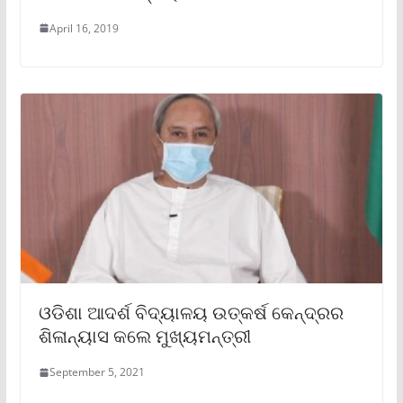
April 16, 2019
ଓଡିଶା ଆଦର୍ଶ ବିଦ୍ୟାଳୟ ଉତ୍କର୍ଷ କେନ୍ଦ୍ରର
ଶିଳାନ୍ୟାସ କଲେ ମୁଖ୍ୟମନ୍ତ୍ରୀ
September 5, 2021