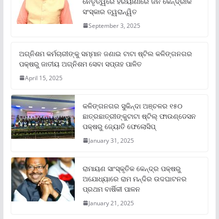
ନେତୃତ୍ୱରେ ହରିୟାଣାରେ ଜନ କୈନ୍ଦ୍ରୀକ
ସଂସ୍କାର ତ୍ୱରାନ୍ୱିତ
September 3, 2025
ଅଗ୍ନିଶମ କର୍ମଚାରୀଙ୍କୁ ସମ୍ମାନ ଜଣାଇ ଟାଟା ଷ୍ଟିଲ କଳିଙ୍ଗନଗର
ପକ୍ଷରୁ ଜାତୀୟ ଅଗ୍ନିଶମ ସେବା ସପ୍ତାହ ପାଳିତ
April 15, 2025
କଳିଙ୍ଗନଗର ସୁକିନ୍ଦା ଅଞ୍ଚଳର ୧୫୦
ଛାତ୍ରଛାତ୍ରୀଙ୍କୁଟାଟା ଷ୍ଟିଲ୍ ଫାଉଣ୍ଡେସନ
ପକ୍ଷରୁ ଜ୍ୟୋତି ଫେଲୋସିପ୍‌
January 31, 2025
ରାମାୟଣ ସାଂସ୍କୃତିକ କେନ୍ଦ୍ର ପକ୍ଷରୁ
ଅଯୋଧ୍ୟାରେ ରାମ ମନ୍ଦିର ଉଦଘାଟନର
ପ୍ରଥମ ବାର୍ଷିକୀ ପାଳନ
January 21, 2025