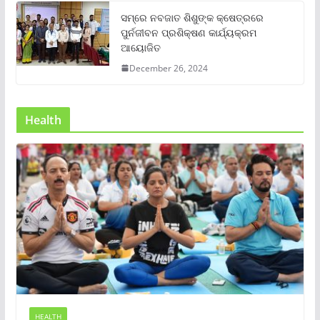
ସମ୍‌ରେ ନବଜାତ ଶିଶୁଙ୍କ କ୍ଷେତ୍ରରେ
ପୁର୍ନଜୀବନ ପ୍ରଶିକ୍ଷଣ କାର୍ଯ୍ୟକ୍ରମ
ଆୟୋଜିତ
December 26, 2024
Health
HEALTH