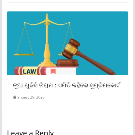
ନୂଆ ୟୁଜିସି ନିୟମ : ଏମିତି କହିଲେ ସୁପ୍ରିମକୋର୍ଟ
January 29, 2026
Leave a Reply