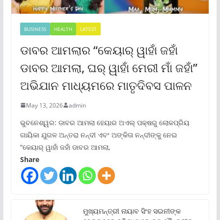
BUSINESS
HEALTH
LATEST
ଡାବର ଆମଲାର “କେୟାର୍ ୱାହାଁ ଜହାଁ
ଡାବର ଆମଲା, ଘର୍ ୱାହାଁ ମେରୀ ମାଁ ଜହାଁ”
ଅଭିଯାନ ମାଧ୍ୟମରେ ମାତୃଦିବସ ପାଳନ
May 13, 2026
admin
ଭୁବନେଶ୍ୱର: ଡାବର ଆମଲା ହେୟାର ଅଏଲ୍ ପକ୍ଷରୁ ଲୋକପ୍ରିୟ
ଗାୟିକା ଯୁଗଳ ଅନ୍ତରା ନନ୍ଦୀ ଏବଂ ଅଙ୍କିତା ନନ୍ଦୀଙ୍କୁ ନେଇ
“କେୟାର୍ ୱାହାଁ ଜହାଁ ଡାବର ଆମଲା,
Share
ମୁଖ୍ୟମନ୍ତ୍ରୀ ନାୟାବ ସିଂହ ସଇନୀଙ୍କ