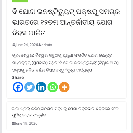
ଦି ଯୋଗ ଇନଷ୍ଟିଚ୍ୟୁଟ୍ ପକ୍ଷରୁ ସମଗ୍ର
ଭାରତରେ ୧୨ତମ ଆନ୍ତର୍ଜାତୀୟ ଯୋଗ
ଦିବସ ପାଳିତ
June 24, 2026
admin
ଭୁବନେଶ୍ୱର: ବିଶ୍ୱର ସବୁଠାରୁ ପୁରୁଣା ସଂଗଠିତ ଯୋଗ କେନ୍ଦ୍ର,
ସାନ୍ତାକ୍ରୁଜ୍ (ମୁମ୍ବାଇ) ସ୍ଥିତ ‘ଦି ଯୋଗ ଇନଷ୍ଟିଚ୍ୟୁଟ୍‌’ (ଟିୱାଇଆଇ),
ପକ୍ଷରୁ ଚଳିତ ବର୍ଷର ବିଷୟବସ୍ତୁ “ସୁସ୍ଥ ବାର୍ଦ୍ଧକ୍ୟ
Share
ଟାଟା ଷ୍ଟିଲ୍‌ କଳିଙ୍ଗନଗର ପକ୍ଷରୁ ମେଗା ରକ୍ତଦାନ ଶିବିରରେ ୨୮୦
ୟୁନିଟ୍‌ ରକ୍ତ ସଂଗୃହୀତ
June 19, 2026