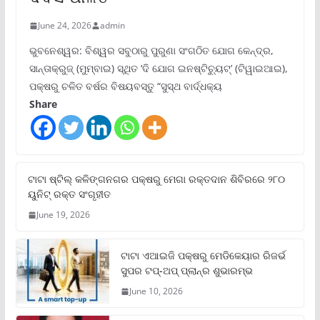
June 24, 2026
admin
ଭୁବନେଶ୍ୱର: ବିଶ୍ୱର ସବୁଠାରୁ ପୁରୁଣା ସଂଗଠିତ ଯୋଗ କେନ୍ଦ୍ର,
ସାନ୍ତାକ୍ରୁଜ୍ (ମୁମ୍ବାଇ) ସ୍ଥିତ ‘ଦି ଯୋଗ ଇନଷ୍ଟିଚ୍ୟୁଟ୍‌’ (ଟିୱାଇଆଇ),
ପକ୍ଷରୁ ଚଳିତ ବର୍ଷର ବିଷୟବସ୍ତୁ “ସୁସ୍ଥ ବାର୍ଦ୍ଧକ୍ୟ
Share
ଟାଟା ଷ୍ଟିଲ୍‌ କଳିଙ୍ଗନଗର ପକ୍ଷରୁ ମେଗା ରକ୍ତଦାନ ଶିବିରରେ ୨୮୦
ୟୁନିଟ୍‌ ରକ୍ତ ସଂଗୃହୀତ
June 19, 2026
ଟାଟା ଏଆଇଜି ପକ୍ଷରୁ ମେଡିକେୟାର ରିଜର୍ଭ
ସୁପର ଟପ୍‌-ଅପ୍ ପ୍ଲାନ୍‌ର ଶୁଭାରମ୍ଭ
June 10, 2026