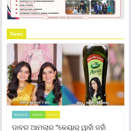
News
BUSINESS
HEALTH
LATEST
ଡାବର ଆମଲାର “କେୟାର୍ ୱାହାଁ ଜହାଁ