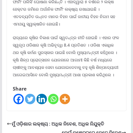
ଫାର୍ମିଂ ପଲିସି’ ଘୋଷଣା କରିଛନ୍ତି । ଏହାଦ୍ୱାରା ୫ ବର୍ଷରେ ୨ ଲକ୍ଷ
ହେକ୍ଟର ଜମିରେ ଅର୍ଗାନିକ ଫାର୍ମିଂ ଲକ୍ଷ୍ୟ ରଖାଯାଇଛି ।
ଏତଦବ୍ୟତିତ ଉନ୍ନତ ମାନର ବିହନ ପାଇଁ ଜାତୀୟ ବିହନ ନିଗମ ସହ
ଏମଓୟୁ ସ୍ୱାକ୍ଷରିତ ହୋଇଛି।
ରାଜ୍ୟରେ କୃଷିର ବିକାଶ ପାଇଁ ସ୍ୱତନ୍ତ୍ର ନୀତି ହୋଇଛି । ଏହାର ଫଳ
ସ୍ୱରୂପ ଓଡିଶାର କୃଷି ଅଭିବୃଦ୍ଧି 8.4 ପ୍ରତିଶତ । ଓଡିଶା ଏକାଧିକ
ଥର କୃଷି କର୍ମଣ ପୁରସ୍କାର ପାଇଛି ବୋଲି ମୁଖ୍ୟମନ୍ତ୍ରୀ କହିଥିଲେ ।
କୃଷି ଶିଳ୍ପ ପ୍ରୋତ୍ସାହନ ଯୋଜନାରେ ଆଗାମୀ କିଛି ବର୍ଷ ମଧ୍ୟରେ
ଚାଷୀଙ୍କୁ ଆବଶ୍ୟକ ସେବା ଯୋଗାଇଦେବାକୁ ବହୁ କୃଷି ଶିଳ୍ପଦ୍ୟୋଗୀ
ଆଗେଇଆସିବେ ବୋଲି ମୁଖ୍ୟମନ୍ତ୍ରୀ ଆଶା ପ୍ରକାଶ କରିଥିଲେ ।
Share
ମୁଁ ଓଡ଼ିଶାର ଲକ୍ଷ୍ୟ : ଅଧିକ ନିବେଶ, ଅଧିକ ନିଯୁକ୍ତି
କେଉଁ କ୍ଷେତ୍ରରେ କେତେ ନିବେଶ