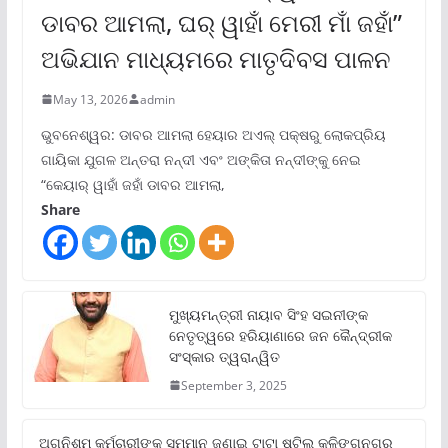
ଡାବର ଆମଲା, ଘର୍ ୱାହାଁ ମେରୀ ମାଁ ଜହାଁ”
ଅଭିଯାନ ମାଧ୍ୟମରେ ମାତୃଦିବସ ପାଳନ
May 13, 2026
admin
ଭୁବନେଶ୍ୱର: ଡାବର ଆମଲା ହେୟାର ଅଏଲ୍ ପକ୍ଷରୁ ଲୋକପ୍ରିୟ
ଗାୟିକା ଯୁଗଳ ଅନ୍ତରା ନନ୍ଦୀ ଏବଂ ଅଙ୍କିତା ନନ୍ଦୀଙ୍କୁ ନେଇ
“କେୟାର୍ ୱାହାଁ ଜହାଁ ଡାବର ଆମଲା,
Share
ମୁଖ୍ୟମନ୍ତ୍ରୀ ନାୟାବ ସିଂହ ସଇନୀଙ୍କ
ନେତୃତ୍ୱରେ ହରିୟାଣାରେ ଜନ କୈନ୍ଦ୍ରୀକ
ସଂସ୍କାର ତ୍ୱରାନ୍ୱିତ
September 3, 2025
ଅଗ୍ନିଶମ କର୍ମଚାରୀଙ୍କୁ ସମ୍ମାନ ଜଣାଇ ଟାଟା ଷ୍ଟିଲ କଳିଙ୍ଗନଗର