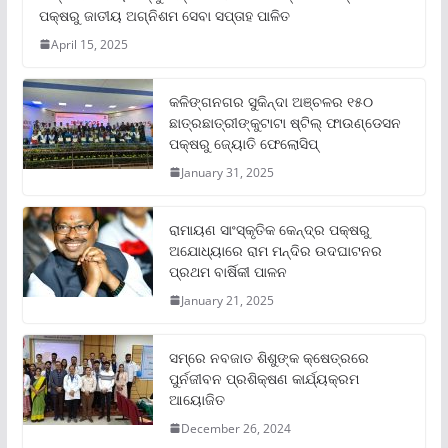
ପକ୍ଷରୁ ଜାତୀୟ ଅଗ୍ନିଶମ ସେବା ସପ୍ତାହ ପାଳିତ
April 15, 2025
କଳିଙ୍ଗନଗର ସୁକିନ୍ଦା ଅଞ୍ଚଳର ୧୫୦
ଛାତ୍ରଛାତ୍ରୀଙ୍କୁଟାଟା ଷ୍ଟିଲ୍ ଫାଉଣ୍ଡେସନ
ପକ୍ଷରୁ ଜ୍ୟୋତି ଫେଲୋସିପ୍‌
January 31, 2025
ରାମାୟଣ ସାଂସ୍କୃତିକ କେନ୍ଦ୍ର ପକ୍ଷରୁ
ଅଯୋଧ୍ୟାରେ ରାମ ମନ୍ଦିର ଉଦଘାଟନର
ପ୍ରଥମ ବାର୍ଷିକୀ ପାଳନ
January 21, 2025
ସମ୍‌ରେ ନବଜାତ ଶିଶୁଙ୍କ କ୍ଷେତ୍ରରେ
ପୁର୍ନଜୀବନ ପ୍ରଶିକ୍ଷଣ କାର୍ଯ୍ୟକ୍ରମ
ଆୟୋଜିତ
December 26, 2024