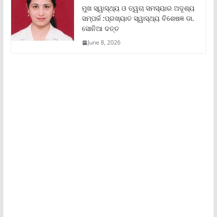
ମୁଖ ସ୍ୱାସ୍ଥ୍ୟ ଓ ତ୍ୱଚା ସମସ୍ୟାର ଅଦୃଶ୍ୟ
ସମ୍ପର୍କ :ପ୍ରଖ୍ୟାତ ସ୍ୱାସ୍ଥ୍ୟ ବିଶେଷଜ୍ଞ ଡା.
ସୋନିଆ ଦତ୍ତ
June 8, 2026