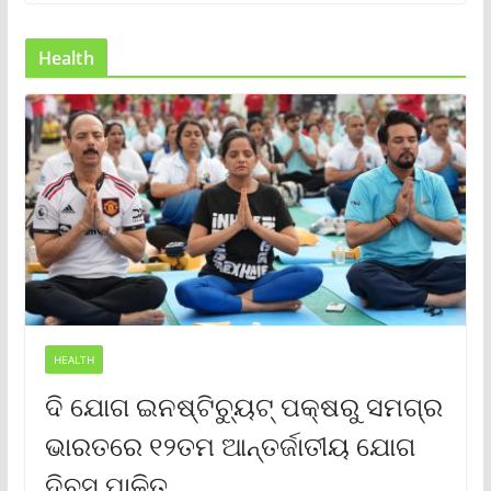
Health
HEALTH
ଦି ଯୋଗ ଇନଷ୍ଟିଚ୍ୟୁଟ୍ ପକ୍ଷରୁ ସମଗ୍ର
ଭାରତରେ ୧୨ତମ ଆନ୍ତର୍ଜାତୀୟ ଯୋଗ
ଦିବସ ପାଳିତ