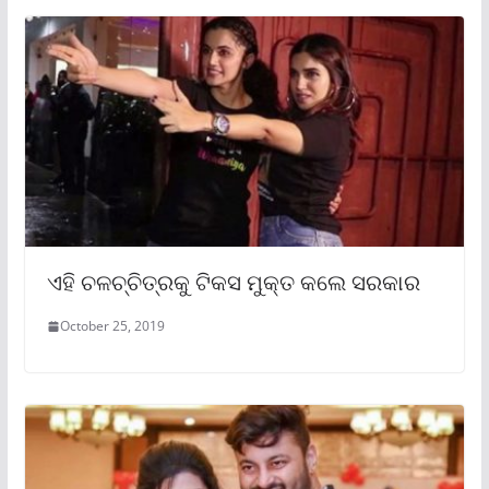
ଏହି ଚଳଚ୍ଚିତ୍ରକୁ ଟିକସ ମୁକ୍ତ କଲେ ସରକାର
October 25, 2019