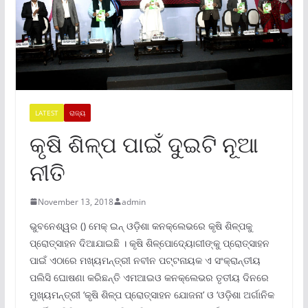
LATEST
ରାଜ୍ୟ
କୃଷି ଶିଳ୍ପ ପାଇଁ ଦୁଇଟି ନୂଆ
ନୀତି
November 13, 2018
admin
ଭୁବନେଶ୍ୱର () ମେକ୍ ଇନ୍ ଓଡ଼ିଶା କନକ୍ଲେଭରେ କୃଷି ଶିଳ୍ପକୁ
ପ୍ରୋତ୍ସାହନ ଦିଆଯାଇଛି । କୃଷି ଶିଳ୍ପୋଦ୍ୟୋଗୀଙ୍କୁ ପ୍ରୋତ୍ସାହନ
ପାଇଁ ଏଠାରେ ମଖ୍ୟମନ୍ତ୍ରୀ ନବୀନ ପଟ୍ଟନାୟକ ଏ ସଂକ୍ରାନ୍ତୀୟ
ପଲିସି ଘୋଷଣା କରିଛନ୍ତି ଏମଆଇଓ କନକ୍ଲେଭର ତୃତୀୟ ଦିନରେ
ମୁଖ୍ୟମନ୍ତ୍ରୀ ‘କୃଷି ଶିଳ୍ପ ପ୍ରୋତ୍ସାହନ ଯୋଜନା’ ଓ ‘ଓଡ଼ିଶା ଅର୍ଗାନିକ