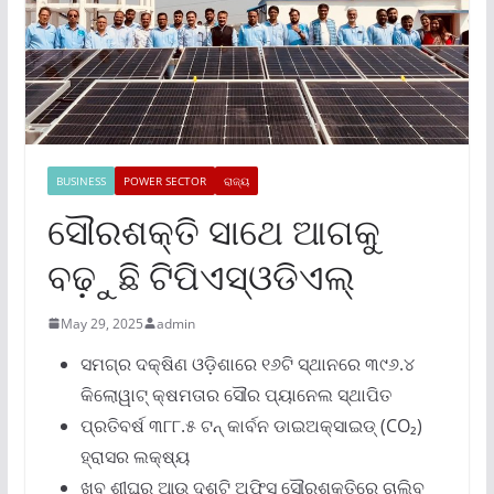
BUSINESS
POWER SECTOR
ରାଜ୍ୟ
ସୌରଶକ୍ତି ସାଥେ ଆଗକୁ
ବଢ଼ୁଛି ଟିପିଏସ୍ଓଡିଏଲ୍
May 29, 2025
admin
ସମଗ୍ର ଦକ୍ଷିଣ ଓଡ଼ିଶାରେ ୧୬ଟି ସ୍ଥାନରେ ୩୯୬.୪
କିଲୋୱାଟ୍ କ୍ଷମତାର ସୌର ପ୍ୟାନେଲ ସ୍ଥାପିତ
ପ୍ରତିବର୍ଷ ୩୮୮.୫ ଟନ୍ କାର୍ବନ ଡାଇଅକ୍ସାଇଡ୍ (CO₂)
ହ୍ରାସର ଲକ୍ଷ୍ୟ
ଖୁବ୍ ଶୀଘ୍ର ଆଉ ଦଶଟି ଅଫିସ ସୌରଶକ୍ତିରେ ଚାଲିବ