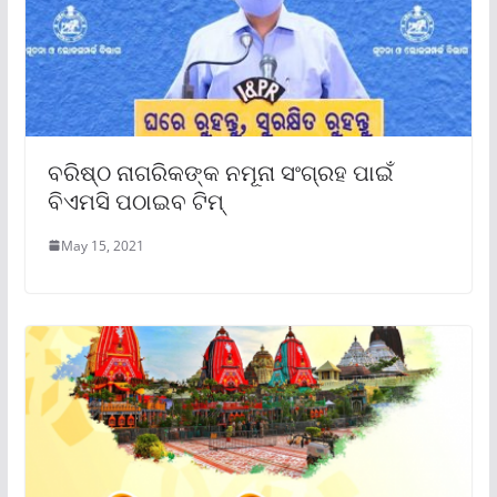
ବରିଷ୍ଠ ନାଗରିକଙ୍କ ନମୂନା ସଂଗ୍ରହ ପାଇଁ
ବିଏମସି ପଠାଇବ ଟିମ୍
May 15, 2021