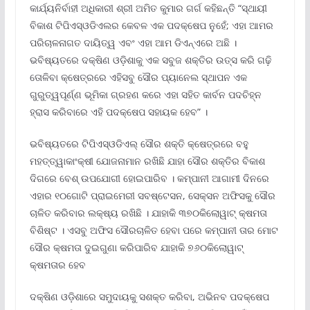
କାର୍ଯ୍ୟନିର୍ବାହୀ ଅଧିକାରୀ ଶ୍ରୀ ଅମିତ କୁମାର ଗର୍ଗ କହିଛନ୍ତି “ସ୍ଥାୟୀ
ବିକାଶ ଟିପିଏସ୍ଓଡିଏଲର କେବଳ ଏକ ପଦକ୍ଷେପ ନୁହେଁ; ଏହା ଆମର
ପରିଚାଳନାଗତ ଦାୟିତ୍ୱ ଏବଂ ଏହା ଆମ ଡିଏନ୍ଏରେ ଅଛି ।
ଭବିଷ୍ୟତରେ ଦକ୍ଷିଣ ଓଡ଼ିଶାକୁ ଏକ ସବୁଜ ଶକ୍ତିର ଉତ୍ସ କରି ଗଢ଼ି
ତୋଳିବା କ୍ଷେତ୍ରରେ ଏହିସବୁ ସୌର ପ୍ୟାନେଲ ସ୍ଥାପନ ଏକ
ଗୁରୁତ୍ୱପୂର୍ଣ୍ଣ ଭୂମିକା ଗ୍ରହଣ କରେ ଏହା ସହିତ କାର୍ବନ ପଦଚିହ୍ନ
ହ୍ରାସ କରିବାରେ ଏହି ପଦକ୍ଷେପ ସହାୟକ ହେବ” ।
ଭବିଷ୍ୟତରେ ଟିପିଏସ୍ଓଡିଏଲ୍ ସୌର ଶକ୍ତି କ୍ଷେତ୍ରରେ ବହୁ
ମହତ୍ତ୍ୱାକାଂକ୍ଷୀ ଯୋଜନାମାନ ରଖିଛି ଯାହା ସୌର ଶକ୍ତିର ବିକାଶ
ଦିଗରେ ବେଶ୍ ଉପଯୋଗୀ ହୋଇପାରିବ । କମ୍ପାନୀ ଆଗାମୀ ଦିନରେ
ଏହାର ୧୦ଗୋଟି ପ୍ରାଇମେରୀ ସବଷ୍ଟେସନ, ସେକ୍ସନ ଅଫିସକୁ ସୌର
ଚାଳିତ କରିବାର ଲକ୍ଷ୍ୟ ରଖିଛି । ଯାହାକି ୩୭୦କିଲୋୱାଟ୍ କ୍ଷମତା
ବିଶିଷ୍ଟ । ଏସବୁ ଅଫିସ ସୌରଚାଳିତ ହେବା ପରେ କମ୍ପାନୀ ତାର ମୋଟ
ସୌର କ୍ଷମତା ଦୁଇଗୁଣା କରିପାରିବ ଯାହାକି ୭୬୦କିଲୋୱାଟ୍
କ୍ଷମତାର ହେବ
ଦକ୍ଷିଣ ଓଡ଼ିଶାରେ ସମୁଦାୟକୁ ସଶକ୍ତ କରିବା, ଅଭିନବ ପଦକ୍ଷେପ