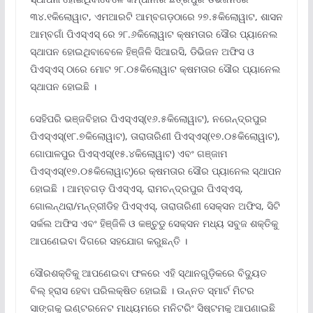
୩୪.୧କିଲୋୱାଟ, ଏମଆରଟି ଆମ୍ବଗଡ଼ଠାରେ ୨୭.୫କିଲୋୱାଟ, ଶାସନ
ଆମ୍ବଗାଁ ପିଏସ୍ଏସ୍ ରେ ୨୮.୬କିଲୋୱାଟ କ୍ଷମତାର ସୌର ପ୍ୟାନେଲ
ସ୍ଥାପନ ହୋଇଥିବାବେଳେ ହିଞ୍ଜିଳି ସିଆରସି, ଡିଭିଜନ ଅଫିସ ଓ
ପିଏସ୍ଏସ୍ ଠାରେ ମୋଟ ୨୮.୦୫କିଲୋୱାଟ କ୍ଷମତାର ସୌର ପ୍ୟାନେଲ
ସ୍ଥାପନ ହୋଇଛି ।
ସେହିପରି ଭଞ୍ଜବିହାର ପିଏସ୍ଏସ୍(୧୬.୫କିଲୋୱାଟ), ନରେନ୍ଦ୍ରପୁର
ପିଏସ୍ଏସ୍(୧୮.୭କିଲୋୱାଟ), ତାରାତାରିଣୀ ପିଏସ୍ଏସ୍(୧୭.୦୫କିଲୋୱାଟ),
ଗୋପାଳପୁର ପିଏସ୍ଏସ୍(୧୫.୪କିଲୋୱାଟ) ଏବଂ ଗଞ୍ଜାମ
ପିଏସ୍ଏସ୍(୧୭.୦୫କିଲୋୱାଟ୍)ରେ କ୍ଷମତାର ସୌର ପ୍ୟାନେଲ ସ୍ଥାପନ
ହୋଇଛି । ଆମ୍ବଗଡ଼ ପିଏସ୍ଏସ୍, ରାମଚନ୍ଦ୍ରପୁର ପିଏସ୍ଏସ୍,
ଗୋଲନ୍ଥରା/ମନ୍ତ୍ରୀଡିହ ପିଏସ୍ଏସ୍, ତାରାତାରିଣୀ ସେକ୍ସନ ଅଫିସ, ସିଟି
ସର୍କଲ ଅଫିସ ଏବଂ ହିଞ୍ଜିଳି ଓ କଞ୍ଚୁଡୁ ସେକ୍ସନ ମଧ୍ୟ ସବୁଜ ଶକ୍ତିକୁ
ଆପଣେଇବା ଦିଗରେ ସହଯୋଗ କରୁଛନ୍ତି ।
ସୌରଶକ୍ତିକୁ ଆପଣେଇବା ଫଳରେ ଏହି ସ୍ଥାନଗୁଡ଼ିକରେ ବିଦ୍ୟୁତ
ବିଲ୍ ହ୍ରାସ ହେବା ପରିଲକ୍ଷିତ ହୋଇଛି । ଉନ୍ନତ ସ୍ମାର୍ଟ ମିଟର
ସାଙ୍ଗକୁ ଇଣ୍ଟରନେଟ ମାଧ୍ୟମରେ ମନିଟରିଂ ସିଷ୍ଟମକୁ ଆପଣାଇଛି