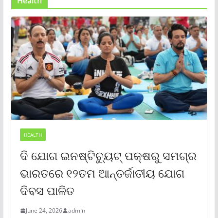
Health
HEALTH
ଦି ଯୋଗ ଇନଷ୍ଟିଚ୍ୟୁଟ୍ ପକ୍ଷରୁ ସମଗ୍ର
ଭାରତରେ ୧୨ତମ ଆନ୍ତର୍ଜାତୀୟ ଯୋଗ
ଦିବସ ପାଳିତ
June 24, 2026
admin