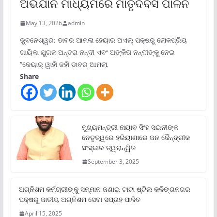
ଅଭିଯାନ ମାଧ୍ୟମରେ ମାତୃଦିବସ ପାଳନ
May 13, 2026
admin
ଭୁବନେଶ୍ୱର: ଡାବର ଆମଲା ହେୟାର ଅଏଲ୍ ପକ୍ଷରୁ ଲୋକପ୍ରିୟ
ଗାୟିକା ଯୁଗଳ ଅନ୍ତରା ନନ୍ଦୀ ଏବଂ ଅଙ୍କିତା ନନ୍ଦୀଙ୍କୁ ନେଇ
“କେୟାର୍ ୱାହାଁ ଜହାଁ ଡାବର ଆମଲା,
Share
ମୁଖ୍ୟମନ୍ତ୍ରୀ ନାୟାବ ସିଂହ ସଇନୀଙ୍କ
ନେତୃତ୍ୱରେ ହରିୟାଣାରେ ଜନ କୈନ୍ଦ୍ରୀକ
ସଂସ୍କାର ତ୍ୱରାନ୍ୱିତ
September 3, 2025
ଅଗ୍ନିଶମ କର୍ମଚାରୀଙ୍କୁ ସମ୍ମାନ ଜଣାଇ ଟାଟା ଷ୍ଟିଲ କଳିଙ୍ଗନଗର
ପକ୍ଷରୁ ଜାତୀୟ ଅଗ୍ନିଶମ ସେବା ସପ୍ତାହ ପାଳିତ
April 15, 2025