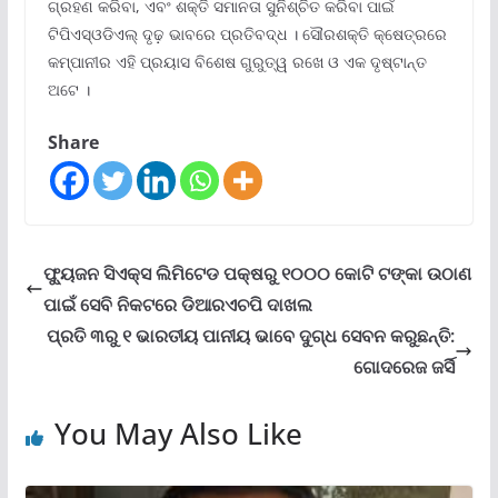
ଗ୍ରହଣ କରିବା, ଏବଂ ଶକ୍ତି ସମାନତା ସୁନିଶ୍ଚିତ କରିବା ପାଇଁ
ଟିପିଏସ୍ଓଡିଏଲ୍ ଦୃଢ଼ ଭାବରେ ପ୍ରତିବଦ୍ଧ । ସୌରଶକ୍ତି କ୍ଷେତ୍ରରେ
କମ୍ପାନୀର ଏହି ପ୍ରୟାସ ବିଶେଷ ଗୁରୁତ୍ୱ ରଖେ ଓ ଏକ ଦୃଷ୍ଟାନ୍ତ
ଅଟେ ।
Share
ଫ୍ୟୁଜନ ସିଏକ୍ସ ଲିମିଟେଡ ପକ୍ଷରୁ ୧୦୦୦ କୋଟି ଟଙ୍କା ଉଠାଣ
ପାଇଁ ସେବି ନିକଟରେ ଡିଆରଏଚପି ଦାଖଲ
ପ୍ରତି ୩ରୁ ୧ ଭାରତୀୟ ପାନୀୟ ଭାବେ ଦୁଗ୍ଧ ସେବନ କରୁଛନ୍ତି:
ଗୋଦରେଜ ଜର୍ସି
You May Also Like