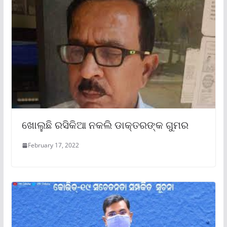
ଖୋଲୁଛି ରସିକିଆ ନକଲି ଡାକ୍ତରଙ୍କ ଗୁମର
February 17, 2022