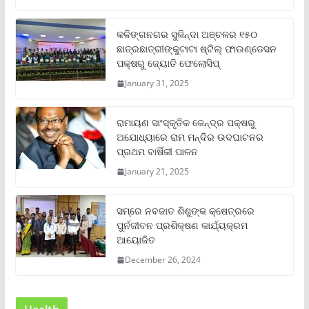
କଳିଙ୍ଗନଗର ସୁକିନ୍ଦା ଅଞ୍ଚଳର ୧୫୦
ଛାତ୍ରଛାତ୍ରୀଙ୍କୁଟାଟା ଷ୍ଟିଲ୍ ଫାଉଣ୍ଡେସନ
ପକ୍ଷରୁ ଜ୍ୟୋତି ଫେଲୋସିପ୍‌
January 31, 2025
ରାମାୟଣ ସାଂସ୍କୃତିକ କେନ୍ଦ୍ର ପକ୍ଷରୁ
ଅଯୋଧ୍ୟାରେ ରାମ ମନ୍ଦିର ଉଦଘାଟନର
ପ୍ରଥମ ବାର୍ଷିକୀ ପାଳନ
January 21, 2025
ସମ୍‌ରେ ନବଜାତ ଶିଶୁଙ୍କ କ୍ଷେତ୍ରରେ
ପୁର୍ନଜୀବନ ପ୍ରଶିକ୍ଷଣ କାର୍ଯ୍ୟକ୍ରମ
ଆୟୋଜିତ
December 26, 2024