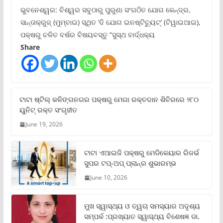
ଭୁବନେଶ୍ୱର: ବିଶ୍ୱର ସବୁଠାରୁ ପୁରୁଣା ସଂଗଠିତ ଯୋଗ କେନ୍ଦ୍ର,
ସାନ୍ତାକ୍ରୁଜ୍ (ମୁମ୍ବାଇ) ସ୍ଥିତ ‘ଦି ଯୋଗ ଇନଷ୍ଟିଚ୍ୟୁଟ୍‌’ (ଟିୱାଇଆଇ),
ପକ୍ଷରୁ ଚଳିତ ବର୍ଷର ବିଷୟବସ୍ତୁ “ସୁସ୍ଥ ବାର୍ଦ୍ଧକ୍ୟ
Share
ଟାଟା ଷ୍ଟିଲ୍‌ କଳିଙ୍ଗନଗର ପକ୍ଷରୁ ମେଗା ରକ୍ତଦାନ ଶିବିରରେ ୨୮୦
ୟୁନିଟ୍‌ ରକ୍ତ ସଂଗୃହୀତ
June 19, 2026
ଟାଟା ଏଆଇଜି ପକ୍ଷରୁ ମେଡିକେୟାର ରିଜର୍ଭ
ସୁପର ଟପ୍‌-ଅପ୍ ପ୍ଲାନ୍‌ର ଶୁଭାରମ୍ଭ
June 10, 2026
ମୁଖ ସ୍ୱାସ୍ଥ୍ୟ ଓ ତ୍ୱଚା ସମସ୍ୟାର ଅଦୃଶ୍ୟ
ସମ୍ପର୍କ :ପ୍ରଖ୍ୟାତ ସ୍ୱାସ୍ଥ୍ୟ ବିଶେଷଜ୍ଞ ଡା.