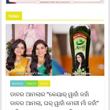
News
BUSINESS
HEALTH
LATEST
ଡାବର ଆମଲାର “କେୟାର୍ ୱାହାଁ ଜହାଁ
ଡାବର ଆମଲା, ଘର୍ ୱାହାଁ ମେରୀ ମାଁ ଜହାଁ”