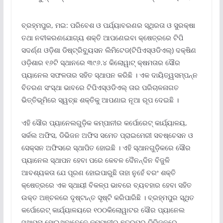
ବ୍ରହ୍ମପୁର, ମଇ: ପରିବେଶ ଓ ପର୍ଯ୍ୟାବରଣର ସ୍ଥିରତା ଓ ସୁରକ୍ଷା
ତଥା ନବୀକରଣଯୋଗ୍ୟ ଶକ୍ତି ଆପଣେଇବା କ୍ଷେତ୍ରରେ ଟିପି
ସଦର୍ଣ୍ଣ ଓଡ଼ିଶା ଡିଷ୍ଟ୍ରିବ୍ୟୁସନ ଲିମିଟେଡ(ଟିପିଏସ୍ଓଡିଏଲ୍) ଦକ୍ଷିଣ
ଓଡ଼ିଶାର ୧୬ଟି ସ୍ଥାନରେ ୩୯୬.୪ କିଲୋୱାଟ୍ କ୍ଷମତାର ସୌର
ପ୍ୟାନେଲ ସଫଳତାର ସହିତ ସ୍ଥାପନ କରିଛି । ଏକ ଦାୟିତ୍ୱସମ୍ପନ୍ନ
ବିତରଣ ସଂସ୍ଥା ଭାବରେ ଟିପିଏସ୍ଓଡିଏଲ୍ ତାର ପରିଚାଳନାଗତ
ଭିତ୍ତିଭୂମିରେ ସ୍ୱଚ୍ଛ ଶକ୍ତିକୁ ଆପଣାଇ ନୂଆ ରୂପ ଦେଇଛି ।
ଏହି ସୌର ପ୍ୟାନେଲଗୁଡ଼ିକ କମ୍ପାନୀର କର୍ପୋରେଟ୍ କାର୍ଯ୍ୟାଳୟ,
ସର୍କଲ ଅଫିସ, ଡିଭିଜନ ଅଫିସ ସମେତ ପ୍ରାଇମେରୀ ସବଷ୍ଚେସନ ଓ
ସେକ୍ସନ ଅଫିସରେ ସ୍ଥାପିତ ହୋଇଛି । ଏହି ସ୍ଥାନଗୁଡ଼ିକରେ ସୌର
ପ୍ୟାନେଲ ସ୍ଥାପନ ହେବା ପରେ କେବଳ ଦୈନନ୍ଦିନ ବିଜୁଳି
ଆବଶ୍ୟକତା ଯେ ପୂରଣ ହୋଇପାରୁଛି ତାହା ନୁହେଁ ବରଂ ଶକ୍ତି
କ୍ଷେତ୍ରରେ ଏକ ସ୍ଥାୟୀ ବିକଳ୍ପ ଭାବରେ ବ୍ୟବହାର ହେବା ସହିତ
ଉକ୍ତ ଅଞ୍ଚଳରେ ଦୃଷ୍ଟାନ୍ତ ସୃଷ୍ଟି କରିପାରିଛି । ବ୍ରହ୍ମପୁର ସ୍ଥିତ
କର୍ପୋରେଟ୍ କାର୍ଯ୍ୟାଳୟରେ ୧୦୦କିଲୋୱାଟର ସୌର ପ୍ୟାନେଲ
ସ୍ଥାପନା ହୋଇଥିବାବେଳେ କମ୍ପାନୀର ଛତ୍ରପୁର ଡିଭିଜନରେ