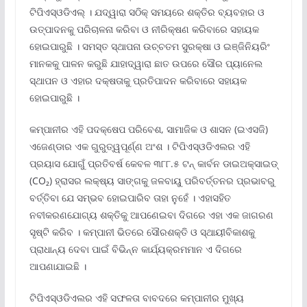
ଟିପିଏସ୍ଓଡିଏଲ୍ । ଯଦ୍ୱାରା ସଠିକ୍ ସମୟରେ ଶକ୍ତିର ବ୍ୟବହାର ଓ
ଉତ୍ପାଦନକୁ ପରିଚାଳନା କରିବା ଓ ନୀରିକ୍ଷଣ କରିବାରେ ସହାୟକ
ହୋଇପାରୁଛି । ସମସ୍ତ ସ୍ଥାପନା ଉଚ୍ଚତମ ସୁରକ୍ଷା ଓ ଇଞ୍ଜିନିୟରିଂ
ମାନକକୁ ପାଳନ କରୁଛି ଯାହାଦ୍ୱାରା ଛାତ ଉପରେ ସୌର ପ୍ୟାନେଲ
ସ୍ଥାପନ ଓ ଏହାର ଦକ୍ଷତାକୁ ପ୍ରତିପାଦନ କରିବାରେ ସହାୟକ
ହୋଇପାରୁଛି ।
କମ୍ପାନୀର ଏହି ପଦକ୍ଷେପ ପରିବେଶ, ସାମାଜିକ ଓ ଶାସନ (ଇଏସଜି)
ଏଜେଣ୍ଡାର ଏକ ଗୁରୁତ୍ୱପୂର୍ଣ୍ଣ ଅଂଶ । ଟିପିଏସ୍ଓଡିଏଲର ଏହି
ପ୍ରୟାସ ଯୋଗୁଁ ପ୍ରତିବର୍ଷ କେବଳ ୩୮୮.୫ ଟନ୍ କାର୍ବନ ଡାଇଅକ୍ସାଇଡ୍
(CO₂) ହ୍ରାସର ଲକ୍ଷ୍ୟ ସାଙ୍ଗକୁ ଜଳବାୟୁ ପରିବର୍ତ୍ତନର ପ୍ରଭାବରୁ
ବର୍ତ୍ତିବା ଯେ ସମ୍ଭବ ହୋଇପାରିବ ତାହା ନୁହେଁ । ଏହାସହିତ
ନବୀକରଣଯୋଗ୍ୟ ଶକ୍ତିକୁ ଆପଣେଇବା ଦିଗରେ ଏହା ଏକ ଜାଗରଣ
ସୃଷ୍ଟି କରିବ । କମ୍ପାନୀ ଭିତରେ ସୌରଶକ୍ତି ଓ ସ୍ଥାୟୀବିକାଶକୁ
ପ୍ରାଧାନ୍ୟ ଦେବା ପାଇଁ ବିଭିନ୍ନ କାର୍ଯ୍ୟକ୍ରମମାନ ଏ ଦିଗରେ
ଆପଣାଯାଇଛି ।
ଟିପିଏସ୍ଓଡିଏଲର ଏହି ସଫଳତା ବାବଦରେ କମ୍ପାନୀର ମୁଖ୍ୟ