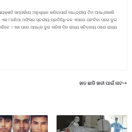
କ୍ଷତି ସମ୍ପର୍କରେ ଅନୁଧ୍ୟାନ କରିବାପାଇଁ କେନ୍ଦ୍ରୀୟ ଟିମ ଆସନ୍ତାକାଲି
ରେ ଏକ ୮ଜଣିଆ ଅଫିସର ସ୍ତରୀୟ ପ୍ରତିନିଧି ଦଳ ଏଠାରେ ପହଂଚିବା ପରେ ଦୁଇ
ରିବେ । ଏହା ପରେ ଆସନ୍ତା ଦୁଇ ତାରିଖ ଦିନ ରାଜ୍ୟ ସଚିବାଳୟ ଠାରେ ରାଜ୍ୟ
ହାତ ଛାଡି ହାତୀ ପାଇଁ ନାଟ