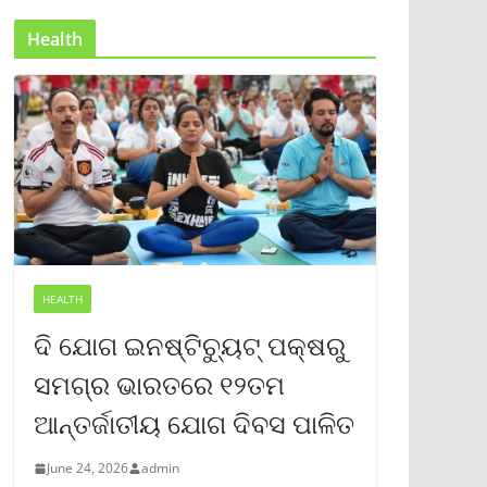
Health
HEALTH
ଦି ଯୋଗ ଇନଷ୍ଟିଚ୍ୟୁଟ୍ ପକ୍ଷରୁ
ସମଗ୍ର ଭାରତରେ ୧୨ତମ
ଆନ୍ତର୍ଜାତୀୟ ଯୋଗ ଦିବସ ପାଳିତ
June 24, 2026
admin