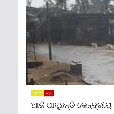
LATEST
ରାଜ୍ୟ
ଆଜି ଆସୁଛନ୍ତି କେନ୍ଦ୍ରୀୟ