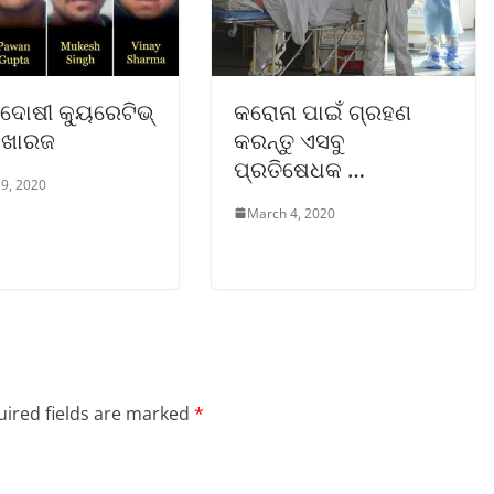
ା ଦୋଷୀ କ୍ୟୁରେଟିଭ୍
କରୋନା ପାଇଁ ଗ୍ରହଣ
୍ ଖାରଜ
କରନ୍ତୁ ଏସବୁ
ପ୍ରତିଷେଧକ …
9, 2020
March 4, 2020
ired fields are marked
*