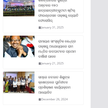
କଳିଙ୍ଗନଗର ସୁକିନ୍ଦା
ଅଞ୍ଚଳର ୧୫୦
ଛାତ୍ରଛାତ୍ରୀଙ୍କୁଟାଟା ଷ୍ଟିଲ୍
ଫାଉଣ୍ଡେସନ ପକ୍ଷରୁ ଜ୍ୟୋତି
ଫେଲୋସିପ୍‌
January 31, 2025
ରାମାୟଣ ସାଂସ୍କୃତିକ କେନ୍ଦ୍ର
ପକ୍ଷରୁ ଅଯୋଧ୍ୟାରେ ରାମ
ମନ୍ଦିର ଉଦଘାଟନର ପ୍ରଥମ
ବାର୍ଷିକୀ ପାଳନ
January 21, 2025
ସମ୍‌ରେ ନବଜାତ ଶିଶୁଙ୍କ
କ୍ଷେତ୍ରରେ ପୁର୍ନଜୀବନ
ପ୍ରଶିକ୍ଷଣ କାର୍ଯ୍ୟକ୍ରମ
ଆୟୋଜିତ
December 26, 2024