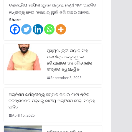
ଲୋକପ୍ରିୟ ଗାୟିକା ଯୁଗଳ ଅନ୍ତରା ନନ୍ଦୀ ଏବଂ ଅଙ୍କିତା
ନନ୍ଦୀଙ୍କୁ ନେଇ “କେୟାର୍ ୱାହାଁ ଜହାଁ ଡାବର ଆମଲା,
Share
ମୁଖ୍ୟମନ୍ତ୍ରୀ ନାୟାବ ସିଂହ
ସଇନୀଙ୍କ ନେତୃତ୍ୱରେ
ହରିୟାଣାରେ ଜନ କୈନ୍ଦ୍ରୀକ
ସଂସ୍କାର ତ୍ୱରାନ୍ୱିତ
September 3, 2025
ଅଗ୍ନିଶମ କର୍ମଚାରୀଙ୍କୁ ସମ୍ମାନ ଜଣାଇ ଟାଟା ଷ୍ଟିଲ
କଳିଙ୍ଗନଗର ପକ୍ଷରୁ ଜାତୀୟ ଅଗ୍ନିଶମ ସେବା ସପ୍ତାହ
ପାଳିତ
April 15, 2025