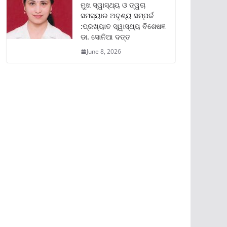
ମୁଖ ସ୍ୱାସ୍ଥ୍ୟ ଓ ତ୍ୱଚା
ସମସ୍ୟାର ଅଦୃଶ୍ୟ ସମ୍ପର୍କ
:ପ୍ରଖ୍ୟାତ ସ୍ୱାସ୍ଥ୍ୟ ବିଶେଷଜ୍ଞ
ଡା. ସୋନିଆ ଦତ୍ତ
June 8, 2026