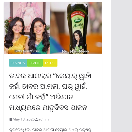
BUSINESS
HEALTH
LATEST
ଡାବର ଆମଲାର “କେୟାର୍ ୱାହାଁ
ଜହାଁ ଡାବର ଆମଲା, ଘର୍ ୱାହାଁ
ମେରୀ ମାଁ ଜହାଁ” ଅଭିଯାନ
ମାଧ୍ୟମରେ ମାତୃଦିବସ ପାଳନ
May 13, 2026
admin
ଭୁବନେଶ୍ୱର: ଡାବର ଆମଲା ହେୟାର ଅଏଲ୍ ପକ୍ଷରୁ