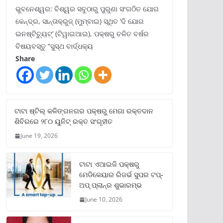
ଭୁବନେଶ୍ୱର: ବିଶ୍ୱର ସବୁଠାରୁ ପୁରୁଣା ସଂଗଠିତ ଯୋଗ
କେନ୍ଦ୍ର, ସାନ୍ତାକ୍ରୁଜ୍ (ମୁମ୍ବାଇ) ସ୍ଥିତ ‘ଦି ଯୋଗ
ଇନଷ୍ଟିଚ୍ୟୁଟ୍‌’ (ଟିୱାଇଆଇ), ପକ୍ଷରୁ ଚଳିତ ବର୍ଷର
ବିଷୟବସ୍ତୁ “ସୁସ୍ଥ ବାର୍ଦ୍ଧକ୍ୟ
Share
ଟାଟା ଷ୍ଟିଲ୍‌ କଳିଙ୍ଗନଗର ପକ୍ଷରୁ ମେଗା ରକ୍ତଦାନ
ଶିବିରରେ ୨୮୦ ୟୁନିଟ୍‌ ରକ୍ତ ସଂଗୃହୀତ
June 19, 2026
ଟାଟା ଏଆଇଜି ପକ୍ଷରୁ
ମେଡିକେୟାର ରିଜର୍ଭ ସୁପର ଟପ୍‌-
ଅପ୍ ପ୍ଲାନ୍‌ର ଶୁଭାରମ୍ଭ
June 10, 2026