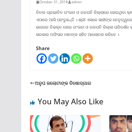
October 31, 2018
admin
ତିତଲ ପ୍ରଭାବିତ ଗଂଜାମ ଓ ଗଜପତି ଜିଲ୍ଲାରେ ହୋଇଥିବା କ୍ଷୟ
ଏଠାରେ ଆସି ପହଂଚୁଛନ୍ତି । ଶ୍ରୀ ଏସକେ ସାହୀଙ୍କ ନେତୃତ୍ୱ
ଭାଗରେ ବିଭକ୍ତ ହୋଇ ଗଂଜାମ ଓ ଗଜପତି ଜିଲ୍ଲା ପରିଦର୍ଶନ କ
ସରକାର ଅଫିସର ମାନଙ୍କ ସହିତ ଆଲୋଚନା କରିବେ ।
Share
ଅନୁପ ଜଲୋଟାଙ୍କ ବିଷୋଦ୍ଗାର
You May Also Like