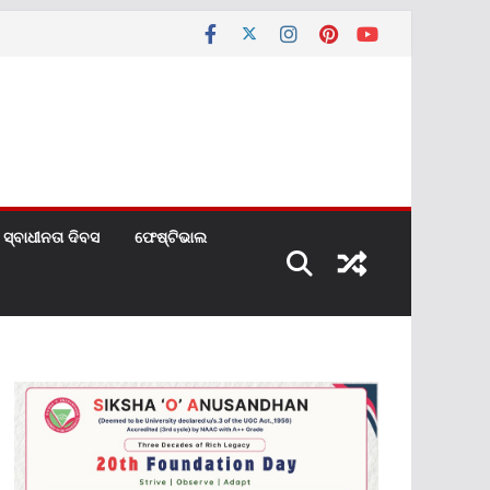
ସ୍ବାଧୀନତା ଦିବସ
ଫେଷ୍ଟିଭାଲ