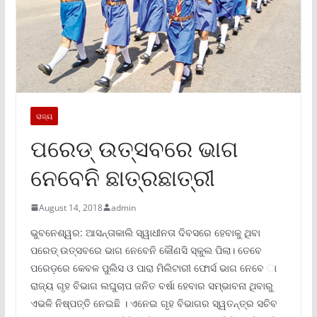
ରାଜ୍ୟ
ପରେଡ୍‌ ଉତ୍ସବରେ ଭାଗ
ନେବେନି ଛାତ୍ରଛାତ୍ରୀ
August 14, 2018
admin
ଭୁବନେଶ୍ୱର: ଆସନ୍ତାକାଲି ସ୍ୱାଧୀନତା ଦିବସରେ ହେବାକୁ ଥିବା
ପରେଡ୍‌ ଉତ୍ସବରେ ଭାଗ ନେବେନି କୌଣସି ସ୍କୁଲ ପିଲା। ତେବେ
ପରେଡ଼ରେ କେବଳ ପୁଲିସ ଓ ପାରା ମିଲିଟାରୀ ଫୋର୍ସ ଭାଗ ନେବେ ା
ରାଜ୍ୟ ଗୃହ ବିଭାଗ ଲଘୁଚାପ ଜନିତ ବର୍ଷା ହେବାର ସମ୍ଭାବନା ଥିବାରୁ
ଏଭଳି ନିଷ୍ପତ୍ତି ନେଇଛି । ଏନେଇ ଗୃହ ବିଭାଗର ସ୍ୱତନ୍ତ୍ର ସଚିବ