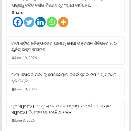
ପକ୍ଷରୁ ଚଳିତ ବର୍ଷର ବିଷୟବସ୍ତୁ “ସୁସ୍ଥ ବାର୍ଦ୍ଧକ୍ୟ
Share
ଟାଟା ଷ୍ଟିଲ୍‌ କଳିଙ୍ଗନଗର ପକ୍ଷରୁ ମେଗା ରକ୍ତଦାନ ଶିବିରରେ ୨୮୦
ୟୁନିଟ୍‌ ରକ୍ତ ସଂଗୃହୀତ
June 19, 2026
ଟାଟା ଏଆଇଜି ପକ୍ଷରୁ ମେଡିକେୟାର ରିଜର୍ଭ ସୁପର ଟପ୍‌-ଅପ୍ ପ୍ଲାନ୍‌ର
ଶୁଭାରମ୍ଭ
June 10, 2026
ମୁଖ ସ୍ୱାସ୍ଥ୍ୟ ଓ ତ୍ୱଚା ସମସ୍ୟାର ଅଦୃଶ୍ୟ ସମ୍ପର୍କ :ପ୍ରଖ୍ୟାତ
ସ୍ୱାସ୍ଥ୍ୟ ବିଶେଷଜ୍ଞ ଡା. ସୋନିଆ ଦତ୍ତ
June 8, 2026