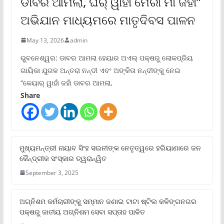
ଡାବର ଆମଲା, ଘର୍ ୱାହାଁ ମେରୀ ମାଁ ଜହାଁ”
ଅଭିଯାନ ମାଧ୍ୟମରେ ମାତୃଦିବସ ପାଳନ
May 13, 2026
admin
ଭୁବନେଶ୍ୱର: ଡାବର ଆମଲା ହେୟାର ଅଏଲ୍ ପକ୍ଷରୁ ଲୋକପ୍ରିୟ
ଗାୟିକା ଯୁଗଳ ଅନ୍ତରା ନନ୍ଦୀ ଏବଂ ଅଙ୍କିତା ନନ୍ଦୀଙ୍କୁ ନେଇ
“କେୟାର୍ ୱାହାଁ ଜହାଁ ଡାବର ଆମଲା,
Share
ମୁଖ୍ୟମନ୍ତ୍ରୀ ନାୟାବ ସିଂହ ସଇନୀଙ୍କ ନେତୃତ୍ୱରେ ହରିୟାଣାରେ ଜନ
କୈନ୍ଦ୍ରୀକ ସଂସ୍କାର ତ୍ୱରାନ୍ୱିତ
September 3, 2025
ଅଗ୍ନିଶମ କର୍ମଚାରୀଙ୍କୁ ସମ୍ମାନ ଜଣାଇ ଟାଟା ଷ୍ଟିଲ କଳିଙ୍ଗନଗର
ପକ୍ଷରୁ ଜାତୀୟ ଅଗ୍ନିଶମ ସେବା ସପ୍ତାହ ପାଳିତ