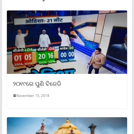
୨୦୧୯ରେ ପୁଣି ବିଜେଡି
November 15, 2018