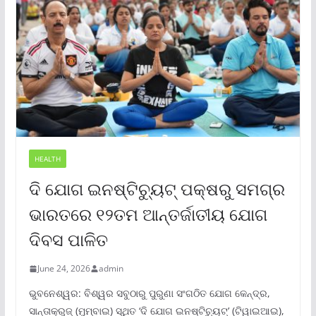
HEALTH
ଦି ଯୋଗ ଇନଷ୍ଟିଚ୍ୟୁଟ୍ ପକ୍ଷରୁ ସମଗ୍ର
ଭାରତରେ ୧୨ତମ ଆନ୍ତର୍ଜାତୀୟ ଯୋଗ
ଦିବସ ପାଳିତ
June 24, 2026
admin
ଭୁବନେଶ୍ୱର: ବିଶ୍ୱର ସବୁଠାରୁ ପୁରୁଣା ସଂଗଠିତ ଯୋଗ କେନ୍ଦ୍ର,
ସାନ୍ତାକ୍ରୁଜ୍ (ମୁମ୍ବାଇ) ସ୍ଥିତ ‘ଦି ଯୋଗ ଇନଷ୍ଟିଚ୍ୟୁଟ୍‌’ (ଟିୱାଇଆଇ),