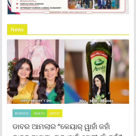
News
BUSINESS
HEALTH
LATEST
ଡାବର ଆମଲାର “କେୟାର୍ ୱାହାଁ ଜହାଁ