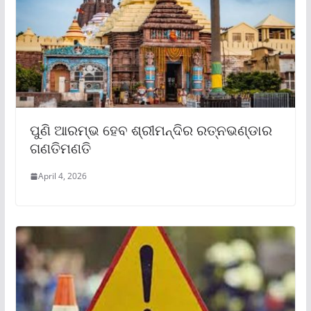
ପୁଣି ଆରମ୍ଭ ହେବ ଶ୍ରୀମନ୍ଦିର ରତ୍ନଭଣ୍ଡାର
ଗଣତିମଣତି
April 4, 2026