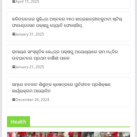
April 15, 2025
କଳିଙ୍ଗନଗର ସୁକିନ୍ଦା ଅଞ୍ଚଳର ୧୫୦ ଛାତ୍ରଛାତ୍ରୀଙ୍କୁଟାଟା ଷ୍ଟିଲ୍
ଫାଉଣ୍ଡେସନ ପକ୍ଷରୁ ଜ୍ୟୋତି ଫେଲୋସିପ୍‌
January 31, 2025
ରାମାୟଣ ସାଂସ୍କୃତିକ କେନ୍ଦ୍ର ପକ୍ଷରୁ ଅଯୋଧ୍ୟାରେ ରାମ ମନ୍ଦିର
ଉଦଘାଟନର ପ୍ରଥମ ବାର୍ଷିକୀ ପାଳନ
January 21, 2025
ସମ୍‌ରେ ନବଜାତ ଶିଶୁଙ୍କ କ୍ଷେତ୍ରରେ ପୁର୍ନଜୀବନ ପ୍ରଶିକ୍ଷଣ
କାର୍ଯ୍ୟକ୍ରମ ଆୟୋଜିତ
December 26, 2024
Health