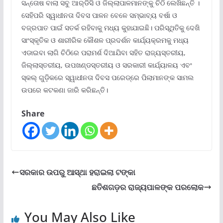
ସନ୍ତୋଷ ବାଲା ସବୁ ଆର୍‌ଡିସି ଓ ଜିଲ୍ଲାପାଳମାନଙ୍କୁ ଚିଠି ଲେଖିଛନ୍ତି ।
ସେହିପରି ସ୍ୱାଧୀନତା ଦିବସ ପାଳନ ବେଳେ ସମ୍ଭାବ୍ୟ ବର୍ଷା ଓ
ବଜ୍ରପାତ ପାଇଁ ସତର୍କ ରହିବାକୁ ମଧ୍ୟ କୁହାଯାଇଛି। ପରିସ୍ଥିତିକୁ ଦେଖି
ସାଂସ୍କୃତିକ ଓ ଶାରୀରିକ କୌଶଳ ପ୍ରଦର୍ଶନ କାର୍ଯ୍ୟକ୍ରମକୁ ମଧ୍ୟ
ଏଡାଇବା ଲାଗି ଚିଠିରେ ପରାମର୍ଶ ଦିଆଯିବା ସହିତ ରାଜ୍ୟସ୍ତରୀୟ,
ଜିଲ୍ଲାସ୍ତରୀୟ, ଉପଖଣ୍ଡସ୍ତରୀୟ ଓ ସରକାରୀ କାର୍ଯ୍ୟାଳୟ ଏବଂ
ସ୍କଲ୍‌ ଗୁଡ଼ିକରେ ସ୍ୱାଧୀନତା ଦିବସ ପରେଡ୍‌ରେ ପିଲାମାନଙ୍କ ସାମଲ
ଉପରେ କଟକଣା ଜାରି କରିଛନ୍ତି।
Share
ସରକାର ଉପରୁ ଆସ୍ଥା ହରାଇଲା ଟଙ୍କା
ଛତିଶଗଡ଼ର ରାଜ୍ୟପାଳଙ୍କ ପରଲୋକ
You May Also Like