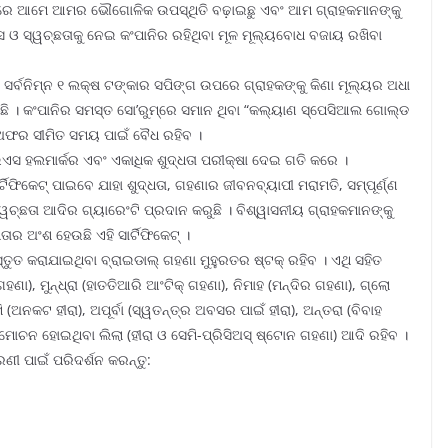
ାରେ ଆମେ ଆମର ଭୌଗୋଳିକ ଉପସ୍ଥିତି ବଢ଼ାଇଛୁ ଏବଂ ଆମ ଗ୍ରାହକମାନଙ୍କୁ
ାସ ଓ ସ୍ୱଚ୍ଛତାକୁ ନେଇ କଂପାନିର ରହିଥିବା ମୂଳ ମୂଲ୍ୟବୋଧ ବଜାୟ ରଖିବା
ି ସର୍ବନିମ୍ନ ୧ ଲକ୍ଷ ଟଙ୍କାର ସପିଙ୍ଗ ଉପରେ ଗ୍ରାହକଙ୍କୁ କିଣା ମୂଲ୍ୟର ଅଧା
ି । କଂପାନିର ସମସ୍ତ ସୋ’ରୁମ୍‌ରେ ସମାନ ଥିବା “କଲ୍ୟାଣ ସ୍ପେସିଆଲ ଗୋଲ୍ଡ
ଏହି ଅଫର ସୀମିତ ସମୟ ପାଇଁ ବୈଧ ରହିବ ।
ଇଏସ ହଲମାର୍କର ଏବଂ ଏକାଧିକ ଶୁଦ୍ଧତା ପରୀକ୍ଷା ଦେଇ ଗତି କରେ ।
ଟିଫିକେଟ୍ ପାଇବେ ଯାହା ଶୁଦ୍ଧତା, ଗହଣାର ଜୀବନବ୍ୟାପୀ ମରାମତି, ସମ୍ପୂର୍ଣ୍ଣ
ୱଚ୍ଛତା ଆଦିର ଗ୍ୟାରେଂଟି ପ୍ରଦାନ କରୁଛି । ବିଶ୍ୱାସନୀୟ ଗ୍ରାହକମାନଙ୍କୁ
ତାର ଅଂଶ ହେଉଛି ଏହି ସାର୍ଟିଫିକେଟ୍ ।
୍ତୁତ କରାଯାଇଥିବା ବ୍ରାଇଡାଲ୍ ଗହଣା ମୁହୁରତର ଷ୍ଟକ୍ ରହିବ । ଏଥି ସହିତ
ା), ମୁନ୍ଧ୍ରା (ହାତତିଆରି ଆଂଟିକ୍ ଗହଣା), ନିମାହ (ମନ୍ଦିର ଗହଣା), ଗ୍ଲୋ
ି (ଅନକଟ ହୀରା), ଅପୂର୍ବା (ସ୍ୱତନ୍ତ୍ର ଅବସର ପାଇଁ ହୀରା), ଅନ୍ତରା (ବିବାହ
ମୋଚନ ହୋଇଥିବା ଲିଲା (ହୀରା ଓ ସେମି-ପ୍ରିସିଅସ୍ ଷ୍ଟୋନ ଗହଣା) ଆଦି ରହିବ ।
ଣୀ ପାଇଁ ପରିଦର୍ଶନ କରନ୍ତୁ: