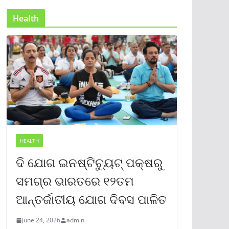
Health
HEALTH
ଦି ଯୋଗ ଇନଷ୍ଟିଚ୍ୟୁଟ୍ ପକ୍ଷରୁ
ସମଗ୍ର ଭାରତରେ ୧୨ତମ
ଆନ୍ତର୍ଜାତୀୟ ଯୋଗ ଦିବସ ପାଳିତ
June 24, 2026
admin