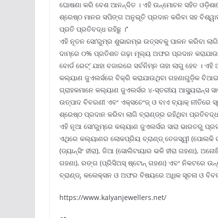
ଘୋଷଣା କରି ବେଶ ଆନନ୍ଦିତ । ଏହି ଉନ୍ମୋଚନ ସହିତ ଓଡ଼ିଶ
ଶ୍ରେଷ୍ଠ ମାନର ସପିଙ୍ଗ ଅନୁଭୂତି ପ୍ରଦାନ କରିବା ସହ ବିଶ୍ୱ
ପ୍ରତି ପ୍ରତିବଦ୍ଧ ରହିଛୁ ।’’
ଏହି ନୂତନ ସୋ’ରୁମ୍‌ର ଶୁଭାରମ୍ଭ ଉତ୍ସବକୁ ପାଳନ କରିବା ଲାଗ
ଦାମ୍‌ରେ ୦% ପ୍ରତିଶତ ଗଢ଼ା ମୂଲ୍ୟ ଅଫର ପ୍ରଦାନ କରାଯାଉଛ
ବୋର୍ଡ ରେଟ୍‌’ ଯାହା ବଜାରରେ ସର୍ବନିମ୍ନ ତାହା ଲାଗୁ ହେବ । 
କଲ୍ୟାଣ ଜୁଏଲର୍ସରେ ବିକ୍ରି କରାଯାଉଥିବା ଗହଣାଗୁଡ଼ିକ ବିଆ
ଗ୍ରାହକମାନେ କଲ୍ୟାଣ ଜୁଏଲର୍ସର ୪-ସ୍ତରୀୟ ଆସ୍ୟୁରାନ୍ସ ସାର୍
ଉତ୍ପାଦ ବିବରଣୀ ଏବଂ ଏକ୍ସଚେଂଜ୍ ଓ ବାଏ ବ୍ୟାକ୍ ନୀତିରେ ସ୍
ଶ୍ରେଷ୍ଠ ପ୍ରଦାନ କରିବା ଲାଗି ବ୍ରାଣ୍ଡ୍‌ର ରହିଥିବା ପ୍ରତିବଦ୍ଧ
ଏହି ନୂଆ ସୋ’ରୁମ୍‌ରେ କଲ୍ୟାଣ ଜୁଏଲର୍ସର ସାରା ଭାରତରୁ ପ୍ରସ
ଏଥିରେ କଲ୍ୟାଣର ଲୋକପ୍ରିୟ ବ୍ରାଣ୍ଡ୍ ତେଜସ୍ୱୀ (ପୋଲକି ଗହଣ
(ଡ୍ୟାନ୍‌ସିଂ ହୀରା), ଜିଆ (ସୋଲିଟାୟାର ଭଳି ହୀରା ଗହଣା), ଅନୋଖ
ଗହଣା), ରଙ୍ଗ (ପ୍ରିସିଅସ୍ ଷ୍ଟୋନ୍ ଗହଣା) ଏବଂ ନିକଟରେ ଉନ୍
ବ୍ରାଣ୍ଡ୍‌, କଲେକ୍ସନ ଓ ଅଫର ବିଷୟରେ ଅଧିକ ସୂଚନା ଓ ବିବର
https://www.kalyanjewellers.net/