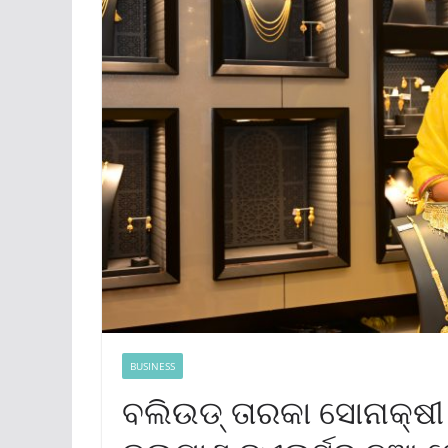
BUSINESS
ବଲିଉଡ୍ ତାରକା ସୋନାକ୍ଷୀ 