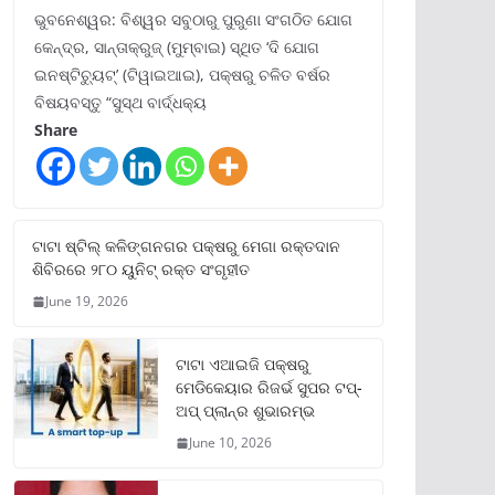
ଭୁବନେଶ୍ୱର: ବିଶ୍ୱର ସବୁଠାରୁ ପୁରୁଣା ସଂଗଠିତ ଯୋଗ
କେନ୍ଦ୍ର, ସାନ୍ତାକ୍ରୁଜ୍ (ମୁମ୍ବାଇ) ସ୍ଥିତ ‘ଦି ଯୋଗ
ଇନଷ୍ଟିଚ୍ୟୁଟ୍‌’ (ଟିୱାଇଆଇ), ପକ୍ଷରୁ ଚଳିତ ବର୍ଷର
ବିଷୟବସ୍ତୁ “ସୁସ୍ଥ ବାର୍ଦ୍ଧକ୍ୟ
Share
ଟାଟା ଷ୍ଟିଲ୍‌ କଳିଙ୍ଗନଗର ପକ୍ଷରୁ ମେଗା ରକ୍ତଦାନ
ଶିବିରରେ ୨୮୦ ୟୁନିଟ୍‌ ରକ୍ତ ସଂଗୃହୀତ
June 19, 2026
ଟାଟା ଏଆଇଜି ପକ୍ଷରୁ
ମେଡିକେୟାର ରିଜର୍ଭ ସୁପର ଟପ୍‌-
ଅପ୍ ପ୍ଲାନ୍‌ର ଶୁଭାରମ୍ଭ
June 10, 2026