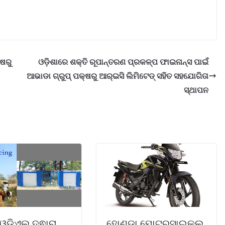
ଷରୁ
ଓଡ଼ିଶାରେ ଶକ୍ତି ରୂପାନ୍ତରଣ ପ୍ରକଳ୍ପ ଫାଇନାନ୍ସ ପାଇଁ
ଆଭାଡା ଗ୍ରୁପ୍ ପକ୍ଷରୁ ଆର୍‌ଇସି ଲିମିଟେଡ୍ ସହିତ ସହଯୋଗିତା
ସ୍ଥାପନ
ଓଡି଼ଏଲ୍ ଦ୍ଵାରା
ହୋଣ୍ଡା ମୋଟରସାଇକଲ