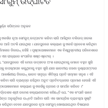
’ରୁମ୍ ଉଦ୍‌ଘାଟିତ
ର୍ଣ୍ଣ ସପିଙ୍ଗର ଅନୁଭବ
ୁଏଲର୍ସର ନୂଆ ସୋ’ରୁମ୍ ଉଦ୍‌ଘାଟନ କରିବା ଲାଗି ଆସିଥିବା ବଲିଉଡ୍ ତାରକା
ହର ଆଜି ଅଟକି ଯାଇଥିଲା । ଯାଜପୁରରେ କଲ୍ୟାଣ ଜୁଏଲର୍ସ ପ୍ରବେଶ କରିଥିବା
ର୍ଗମାଳାର ଡିଜାଇନ୍ ରହିଛି । ପୃଷ୍ଠପୋଷକମାନେ ଏକ ବିଶ୍ୱସ୍ତରୀୟ ପରିବେଶରେ
। ଏହା ରାଜ୍ୟରେ କଂପାନିର ଷଷ୍ଠ ଷ୍ଟୋର୍ ।
ଯେ, “ଯାଜପୁରରେ ଏହି ମେଗା ଉତ୍ସବର ଅଂଶ ହୋଇଥିବାରୁ ମୋତେ ବହୁତ ଖୁସି
୍ଡ୍‌କୁ ଉପସ୍ଥାପନ କରୁଥିବାରୁ ବହୁତ ଖୁସି ଯାହା ଭାରତୀୟ ଗହଣା ଦୃଶ୍ୟପଟ୍ଟରେ
ା ଆକର୍ଷଣୀୟ ଡିଜାଇନ୍ ଭାରତ ସମୃଦ୍ଧ ଐତିହ୍ୟ ପ୍ରତି ସମ୍ମାନ ସଦୃଶ । ଏହି
ିବା ଲାଗି ବ୍ରାଣ୍ଡ୍‌ର ରହିଥିବା ଅତୁଟ ପ୍ରତିବଦ୍ଧତାର ପ୍ରମାଣ ହେଉଛି ଏହି
ଷ୍ଠପୋଷକମାନେ କଲ୍ୟାଣ ଜୁଏଲର୍ସକୁ ଗ୍ରହଣ ଓ ସମର୍ଥନ କରିବେ ।’’
ୀ ନିର୍ଦ୍ଦେଶକ ଶ୍ରୀ ରମେଶ କଲ୍ୟାଣରମଣ କହିଛନ୍ତି ଯେ, “ଏକ କଂପାନି ଭାବେ
ଗ ଅନୁଭୂତିରେ ଉନ୍ନତି ଆଣିବା ଲାଗି ଏକ ସାମଗ୍ରିକ ବ୍ୟବସ୍ଥା ସୃଷ୍ଟି
ମ୍ଭ କରିଥିବା ବେଳେ ଯାଜପୁରରେ ନୂଆ ସୋ’ରୁମ୍ ଖୋଲାଯାଇଥିବା ବିଷୟରେ