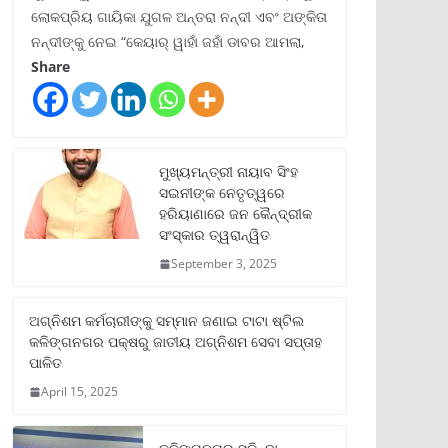
ଲୋକପ୍ରିୟ ଗାୟିକା ଯୁଗଳ ଅନ୍ତରା ନନ୍ଦୀ ଏବଂ ଅଙ୍କିତା
ନନ୍ଦୀଙ୍କୁ ନେଇ “କେୟାର୍ ୱାହାଁ ଜହାଁ ଡାବର ଆମଲା,
Share
ମୁଖ୍ୟମନ୍ତ୍ରୀ ନାୟାବ ସିଂହ
ସଇନୀଙ୍କ ନେତୃତ୍ୱରେ
ହରିୟାଣାରେ ଜନ କୈନ୍ଦ୍ରୀକ
ସଂସ୍କାର ତ୍ୱରାନ୍ୱିତ
September 3, 2025
ଅଗ୍ନିଶମ କର୍ମଚାରୀଙ୍କୁ ସମ୍ମାନ ଜଣାଇ ଟାଟା ଷ୍ଟିଲ
କଳିଙ୍ଗନଗର ପକ୍ଷରୁ ଜାତୀୟ ଅଗ୍ନିଶମ ସେବା ସପ୍ତାହ
ପାଳିତ
April 15, 2025