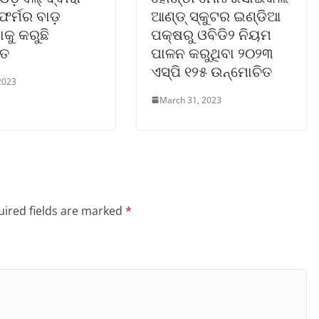
ସଫର୍ମର ବାଡ଼
ଆଣ୍ଡ୍ ସ୍କୁଟର ଇଣ୍ଡିଆ
ାକୁ କରୁଛି
ପକ୍ଷରୁ ଓବିଡି୨ ନିୟମ
ିତ
ପାଳନ କରୁଥିବା ୨୦୨୩
ଏସ୍‌ପି ୧୨୫ ଉନ୍ମୋଚିତ
 2023
March 31, 2023
ired fields are marked
*