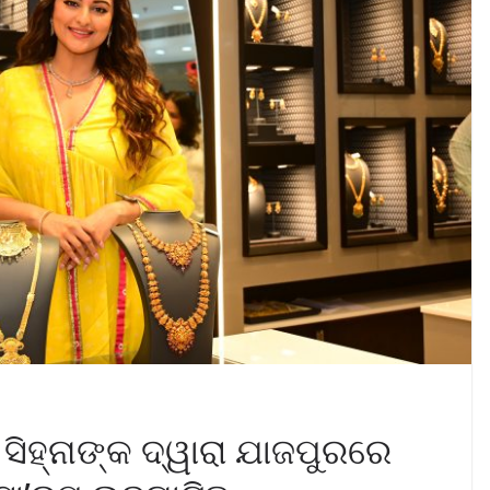
ସିହ୍ନାଙ୍କ ଦ୍ୱାରା ଯାଜପୁରରେ