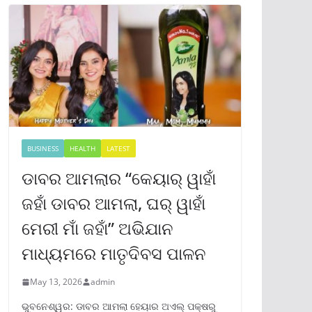
BUSINESS
HEALTH
LATEST
ଡାବର ଆମଲାର “କେୟାର୍ ୱାହାଁ
ଜହାଁ ଡାବର ଆମଲା, ଘର୍ ୱାହାଁ
ମେରୀ ମାଁ ଜହାଁ” ଅଭିଯାନ
ମାଧ୍ୟମରେ ମାତୃଦିବସ ପାଳନ
May 13, 2026
admin
ଭୁବନେଶ୍ୱର: ଡାବର ଆମଲା ହେୟାର ଅଏଲ୍ ପକ୍ଷରୁ