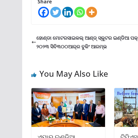
Share
ହୋଣ୍ଡା ମୋଟରସାଇକଲ୍ ଆଣ୍ଡ୍ ସ୍କୁଟର ଇଣ୍ଡିଆ ପକ୍
୨୦୨୩ ସିବି୩୦୦ଆର୍‌ର ବୁକିଂ ଆରମ୍ଭ
You May Also Like
ଏୟାର ଇଣ୍ଡିଆ
ଟିପିଏସ