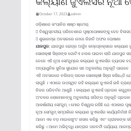
କଲ୍ୟାଣ ଜୁଏଲର୍ସର ନୂଆ ସୋ
October 17, 2023
admin
ଓଡ଼ିଶାରେ କଂପାନିର ଷଷ୍ଠ ଷ୍ଟୋର୍
 ବିଶ୍ୱସ୍ତରୀୟ ପରିବେଶରେ ପୃଷ୍ଠପୋଷକଙ୍କୁ ଦେବ ବିଳାସପୂ
 ଶୁଭାରମ୍ଭ ଅବସରରେ ମେଗା ରିହାତି ଅଫର ଘୋଷଣା
ଯାଜପୁର
: ଯାଜପୁର ରୋଡ୍‌ର ଅର୍ଜୁନ କମ୍ପେ୍ଳକ୍ସରେ କଲ୍ୟାଣ ଜ
ସୋନାକ୍ଷୀ ସିହ୍ନାଙ୍କ ଗୋଟିଏ ଝଲକ ପାଇବା ଲାଗି ଯାଜପୁର ସ
ବେଳେ ଏହି ନୂଆ ସୋ’ରୁମ୍‌ରେ କଲ୍ୟାଣ ଜୁଏଲର୍ସର ବ୍ୟାପକ ବ
ଅତ୍ୟାଧୁନିକ ସୁବିଧା ସୁଯୋଗ ସହ ଅତୁଳନୀୟ ଅନୁଭୂତି ପାଇବେ 
ଏହି ଅବସରରେ ବଲିଉଡ୍ ତାରକା ସୋନାକ୍ଷୀ ସିହ୍ନା କହିଛନ୍ତି 
ଲାଗୁଛି । ଏଠାରେ ଉପସ୍ଥିତ ରହି କଲ୍ୟାଣ ଜୁଏଲର୍ସ ଭଳି ବ୍ରାଣ
ନିଜର ପରିବର୍ତନ ଆଣୁଛି । କଲ୍ୟାଣ ଜୁଏଲର୍ସ ପ୍ରଦାନ କରୁଥିବ
ଅଂଚଳର ଲୋକମାନଙ୍କୁ ଅତୁଳନୀୟ ସପିଙ୍ଗ ଅନୁଭୂତି ପ୍ରଦାନ କର
ଆକର୍ଷଣୀୟ ସୋ’ରୁମ୍ । ମୋର ବିଶ୍ୱାସ ରହିଛି ଯେ ଏଠାକାର ପୃ
ନୂଆ ସୋ’ରୁମ୍ ସମ୍ପର୍କରେ କଲ୍ୟାଣ ଜୁଏଲର୍ସର କାର୍ଯ୍ୟନିର୍ବାହ
ଆମେ ଏକ ବଡ଼ ମାଇଲଖୁଂଟ ହାସଲ କରିଛୁ ଏବଂ ଗ୍ରାହକଙ୍କ ସପିଙ୍
କରିଛୁ । ଆମେ ଅଭିବୃଦ୍ଧି ଯାତ୍ରାର ପରବର୍ତୀ ପର୍ଯ୍ୟାୟ ଆର