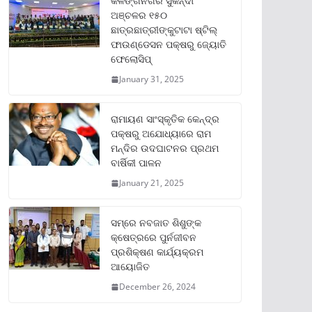
କଳିଙ୍ଗନଗର ସୁକିନ୍ଦା
ଅଞ୍ଚଳର ୧୫୦
ଛାତ୍ରଛାତ୍ରୀଙ୍କୁଟାଟା ଷ୍ଟିଲ୍
ଫାଉଣ୍ଡେସନ ପକ୍ଷରୁ ଜ୍ୟୋତି
ଫେଲୋସିପ୍‌
January 31, 2025
ରାମାୟଣ ସାଂସ୍କୃତିକ କେନ୍ଦ୍ର
ପକ୍ଷରୁ ଅଯୋଧ୍ୟାରେ ରାମ
ମନ୍ଦିର ଉଦଘାଟନର ପ୍ରଥମ
ବାର୍ଷିକୀ ପାଳନ
January 21, 2025
ସମ୍‌ରେ ନବଜାତ ଶିଶୁଙ୍କ
କ୍ଷେତ୍ରରେ ପୁର୍ନଜୀବନ
ପ୍ରଶିକ୍ଷଣ କାର୍ଯ୍ୟକ୍ରମ
ଆୟୋଜିତ
December 26, 2024