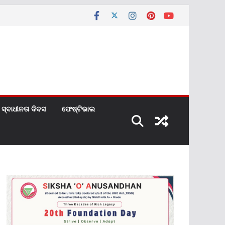
ସ୍ବାଧୀନତା ଦିବସ
ଫେଷ୍ଟିଭାଲ