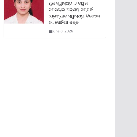
ମୁଖ ସ୍ୱାସ୍ଥ୍ୟ ଓ ତ୍ୱଚା
ସମସ୍ୟାର ଅଦୃଶ୍ୟ ସମ୍ପର୍କ
:ପ୍ରଖ୍ୟାତ ସ୍ୱାସ୍ଥ୍ୟ ବିଶେଷଜ୍ଞ
ଡା. ସୋନିଆ ଦତ୍ତ
June 8, 2026